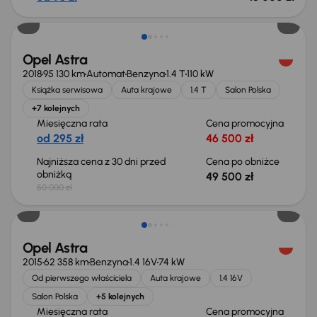
Taniej o 500 zł
Opel Astra
2018
95 130 km
Automat
Benzyna
1.4 T
110 kW
Książka serwisowa
Auta krajowe
1.4 T
Salon Polska
+7 kolejnych
Miesięczna rata
Cena promocyjna
od 295 zł
46 500 zł
Najniższa cena z 30 dni przed
Cena po obniżce
obniżką
49 500 zł
50 000 zł
Opel Astra
2015
62 358 km
Benzyna
1.4 16V
74 kW
Od pierwszego właściciela
Auta krajowe
1.4 16V
Salon Polska
+5 kolejnych
Miesięczna rata
Cena promocyjna