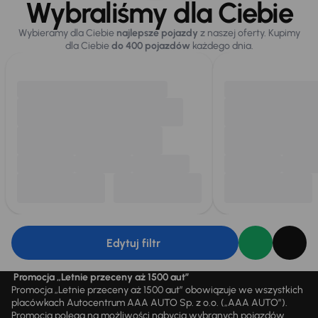
Wybraliśmy dla Ciebie
Wybieramy dla Ciebie
najlepsze pojazdy
z naszej oferty. Kupimy
dla Ciebie
do 400 pojazdów
każdego dnia.
Edytuj filtr
Promocja „Letnie przeceny aż 1500 aut”
Promocja „Letnie przeceny aż 1500 aut” obowiązuje we wszystkich
placówkach Autocentrum AAA AUTO Sp. z o.o. („AAA AUTO”).
Promocja polega na możliwości nabycia wybranych pojazdów