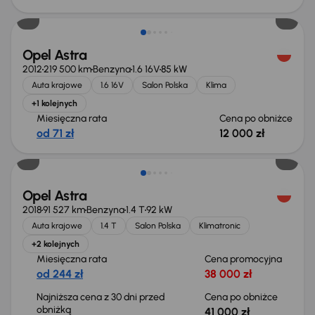
Taniej o 500 zł
Opel Astra
2012
219 500 km
Benzyna
1.6 16V
85 kW
Auta krajowe
1.6 16V
Salon Polska
Klima
+1 kolejnych
Miesięczna rata
Cena po obniżce
od 71 zł
12 000 zł
Taniej o 1 000 zł
Opel Astra
2018
91 527 km
Benzyna
1.4 T
92 kW
Auta krajowe
1.4 T
Salon Polska
Klimatronic
+2 kolejnych
Miesięczna rata
Cena promocyjna
od 244 zł
38 000 zł
Najniższa cena z 30 dni przed
Cena po obniżce
obniżką
41 000 zł