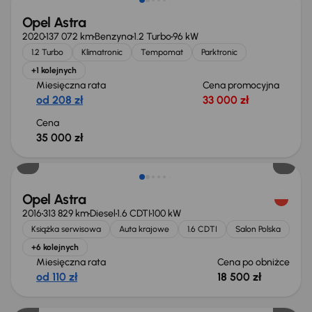
Opel Astra
2020
137 072 km
Benzyna
1.2 Turbo
96 kW
1.2 Turbo
Klimatronic
Tempomat
Parktronic
+1 kolejnych
Miesięczna rata
Cena promocyjna
od 208 zł
33 000 zł
Cena
35 000 zł
Taniej o 1 000 zł
Opel Astra
2016
313 829 km
Diesel
1.6 CDTI
100 kW
Książka serwisowa
Auta krajowe
1.6 CDTI
Salon Polska
+6 kolejnych
Miesięczna rata
Cena po obniżce
od 110 zł
18 500 zł
Taniej o 1 000 zł