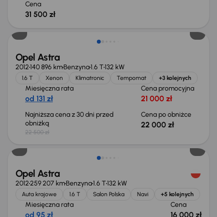
Cena
31 500 zł
Taniej o 500 zł
Opel Astra
2012
140 896 km
Benzyna
1.6 T
132 kW
1.6 T
Xenon
Klimatronic
Tempomat
+3 kolejnych
Miesięczna rata
Cena promocyjna
od 131 zł
21 000 zł
Najniższa cena z 30 dni przed
Cena po obniżce
obniżką
22 000 zł
22 500 zł
Świeżo skupione
Opel Astra
2012
259 207 km
Benzyna
1.6 T
132 kW
Auta krajowe
1.6 T
Salon Polska
Navi
+5 kolejnych
Miesięczna rata
Cena
od 95 zł
16 000 zł