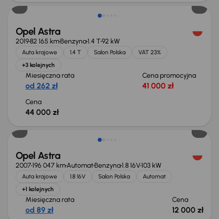
Opel Astra
2019
82 165 km
Benzyna
1.4 T
92 kW
Auta krajowe
1.4 T
Salon Polska
VAT 23%
+3 kolejnych
Miesięczna rata
Cena promocyjna
od 262 zł
41 000 zł
Cena
44 000 zł
Opel Astra
2007
196 047 km
Automat
Benzyna
1.8 16V
103 kW
Auta krajowe
1.8 16V
Salon Polska
Automat
+1 kolejnych
Miesięczna rata
Cena
od 89 zł
12 000 zł