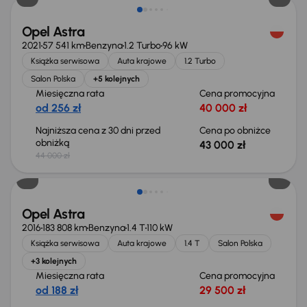
Opel Astra
2021
57 541 km
Benzyna
1.2 Turbo
96 kW
Książka serwisowa
Auta krajowe
1.2 Turbo
Salon Polska
+5 kolejnych
Miesięczna rata
Cena promocyjna
od 256 zł
40 000 zł
Najniższa cena z 30 dni przed
Cena po obniżce
obniżką
43 000 zł
44 000 zł
Opel Astra
2016
183 808 km
Benzyna
1.4 T
110 kW
Książka serwisowa
Auta krajowe
1.4 T
Salon Polska
+3 kolejnych
Miesięczna rata
Cena promocyjna
od 188 zł
29 500 zł