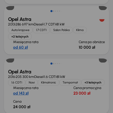
Opel Astra
2013
286 697 km
Diesel
1.7 CDTI
81 kW
Auta krajowe
1.7 CDTI
Salon Polska
Klima
+2 kolejnych
Miesięczna rata
Cena po obniżce
od 60 zł
10 000 zł
Opel Astra
2016
205 300 km
Diesel
1.6 CDTI
81 kW
1.6 CDTI
Navi
Klimatronic
Tempomat
+3 kolejnych
Miesięczna rata
Cena promocyjna
od 143 zł
23 000 zł
Cena
24 000 zł
Możliwość odliczenia VAT