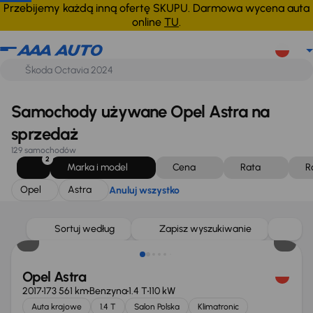
Opel
Astra
Anuluj wszystko
Przebijemy każdą inną ofertę SKUPU. Darmowa wycena auta
online
TU
.
Samochody używane Opel Astra na
sprzedaż
129 samochodów
2
Marka i model
Cena
Rata
R
Opel
Astra
Anuluj wszystko
Taniej o 500 zł
Sortuj według
Zapisz wyszukiwanie
Opel Astra
2017
173 561 km
Benzyna
1.4 T
110 kW
Auta krajowe
1.4 T
Salon Polska
Klimatronic