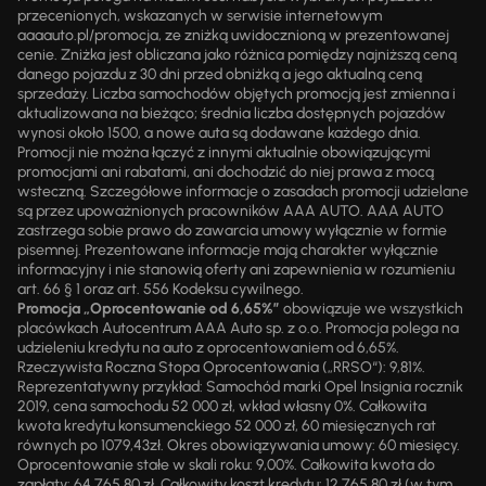
przecenionych, wskazanych w serwisie internetowym
aaaauto.pl/promocja, ze zniżką uwidocznioną w prezentowanej
cenie. Zniżka jest obliczana jako różnica pomiędzy najniższą ceną
danego pojazdu z 30 dni przed obniżką a jego aktualną ceną
sprzedaży. Liczba samochodów objętych promocją jest zmienna i
aktualizowana na bieżąco; średnia liczba dostępnych pojazdów
wynosi około 1500, a nowe auta są dodawane każdego dnia.
Promocji nie można łączyć z innymi aktualnie obowiązującymi
promocjami ani rabatami, ani dochodzić do niej prawa z mocą
wsteczną. Szczegółowe informacje o zasadach promocji udzielane
są przez upoważnionych pracowników AAA AUTO. AAA AUTO
zastrzega sobie prawo do zawarcia umowy wyłącznie w formie
pisemnej. Prezentowane informacje mają charakter wyłącznie
informacyjny i nie stanowią oferty ani zapewnienia w rozumieniu
art. 66 § 1 oraz art. 556 Kodeksu cywilnego.
Promocja „Oprocentowanie od 6,65%”
obowiązuje we wszystkich
placówkach Autocentrum AAA Auto sp. z o.o. Promocja polega na
udzieleniu kredytu na auto z oprocentowaniem od 6,65%.
Rzeczywista Roczna Stopa Oprocentowania („RRSO“): 9,81%.
Reprezentatywny przykład: Samochód marki Opel Insignia rocznik
2019, cena samochodu 52 000 zł, wkład własny 0%. Całkowita
kwota kredytu konsumenckiego 52 000 zł, 60 miesięcznych rat
równych po 1079,43zł. Okres obowiązywania umowy: 60 miesięcy.
Oprocentowanie stałe w skali roku: 9,00%. Całkowita kwota do
zapłaty: 64 765,80 zł. Całkowity koszt kredytu: 12 765,80 zł (w tym