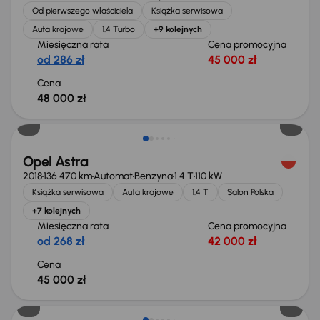
Od pierwszego właściciela
Książka serwisowa
Auta krajowe
1.4 Turbo
+9 kolejnych
Miesięczna rata
Cena promocyjna
od 286 zł
45 000 zł
Cena
48 000 zł
Możliwość odliczenia VAT
Opel Astra
2018
136 470 km
Automat
Benzyna
1.4 T
110 kW
Książka serwisowa
Auta krajowe
1.4 T
Salon Polska
+7 kolejnych
Miesięczna rata
Cena promocyjna
od 268 zł
42 000 zł
Cena
45 000 zł
Extra zniżka 2 200 zł