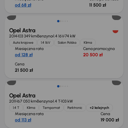
od 68 zł
11 500 zł
Opel Astra
2014
103 349 km
Benzyna
1.4 16V
74 kW
Auta krajowe
1.4 16V
Salon Polska
Klima
Miesięczna rata
Cena promocyjna
od 128 zł
20 500 zł
Cena
21 500 zł
Opel Astra
2011
167 050 km
Benzyna
1.4 T
103 kW
1.4 T
Klima
Tempomat
Parktronic
+2 kolejnych
Miesięczna rata
Cena
od 113 zł
19 000 zł
Taniej o 1 500 zł