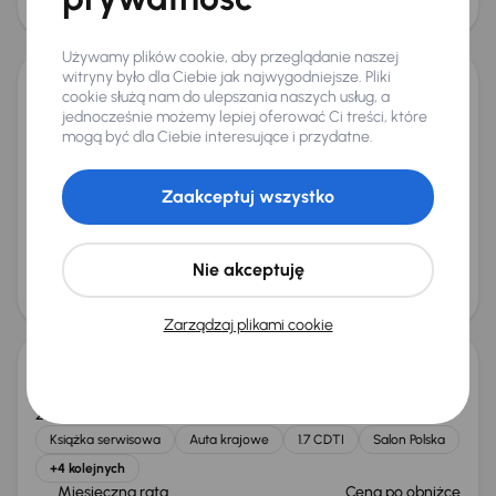
25 000 zł
Świeżo skupione
Używamy plików cookie, aby przeglądanie naszej
witryny było dla Ciebie jak najwygodniejsze. Pliki
cookie służą nam do ulepszania naszych usług, a
Opel Astra
jednocześnie możemy lepiej oferować Ci treści, które
2019
51 902 km
Benzyna
1.2 Turbo
81 kW
mogą być dla Ciebie interesujące i przydatne.
Książka serwisowa
Auta krajowe
1.2 Turbo
Salon Polska
+4 kolejnych
Zaakceptuj wszystko
Miesięczna rata
Cena promocyjna
od 238 zł
38 000 zł
Nie akceptuję
Cena
40 000 zł
Taniej o 500 zł
Zarządzaj plikami cookie
Opel Astra
2014
288 401 km
Diesel
1.7 CDTI
96 kW
Książka serwisowa
Auta krajowe
1.7 CDTI
Salon Polska
+4 kolejnych
Miesięczna rata
Cena po obniżce