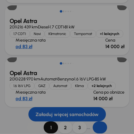
Opel Astra
2011
216 439 km
Diesel
1.7 CDTI
81 kW
1.7 CDTI
Navi
Klimatronic
Tempomat
+1 kolejnych
Miesięczna rata
Cena
od 83 zł
14 000 zł
Taniej o 1 000 zł
Opel Astra
2010
228 970 km
Automat
Benzyna
1.6 16V LPG
85 kW
1.6 16V LPG
GAZ
Automat
Klima
+2 kolejnych
Miesięczna rata
Cena po obniżce
od 83 zł
14 000 zł
Załaduj więcej samochodów
...
1
2
3