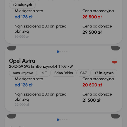
+2 kolejnych
Miesięczna rata
Cena promocyjna
od 176 zł
28 500 zł
Najniższa cena z 30 dni przed
Cena po obniżce
obniżką
29 500 zł
30 000 zł
Taniej o 500 zł
Opel Astra
2012
169 595 km
Benzyna
1.4 T
103 kW
Auta krajowe
1.4 T
Salon Polska
GAZ
+7 kolejnych
Miesięczna rata
Cena promocyjna
od 128 zł
20 500 zł
Najniższa cena z 30 dni przed
Cena po obniżce
obniżką
21 500 zł
22 000 zł
Możliwość odliczenia VAT