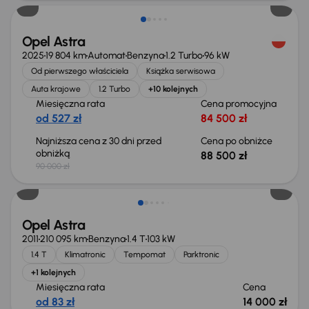
Opel Astra
2025
19 804 km
Automat
Benzyna
1.2 Turbo
96 kW
Od pierwszego właściciela
Książka serwisowa
Auta krajowe
1.2 Turbo
+10 kolejnych
Miesięczna rata
Cena promocyjna
od 527 zł
84 500 zł
Najniższa cena z 30 dni przed
Cena po obniżce
obniżką
88 500 zł
90 000 zł
Świeżo skupione
Opel Astra
2011
210 095 km
Benzyna
1.4 T
103 kW
1.4 T
Klimatronic
Tempomat
Parktronic
+1 kolejnych
Miesięczna rata
Cena
od 83 zł
14 000 zł