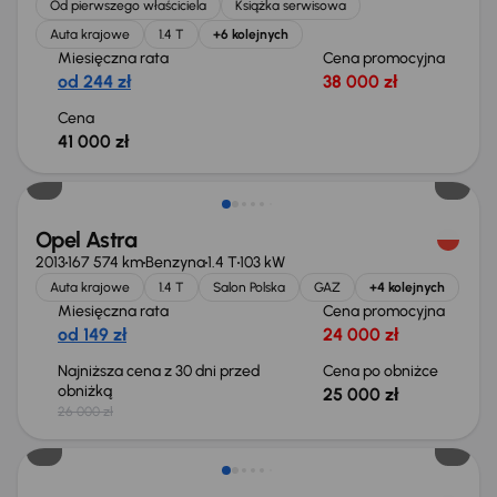
Od pierwszego właściciela
Książka serwisowa
Auta krajowe
1.4 T
+6 kolejnych
Miesięczna rata
Cena promocyjna
od 244 zł
38 000 zł
Cena
41 000 zł
Taniej o 1 000 zł
Opel Astra
2013
167 574 km
Benzyna
1.4 T
103 kW
Auta krajowe
1.4 T
Salon Polska
GAZ
+4 kolejnych
Miesięczna rata
Cena promocyjna
od 149 zł
24 000 zł
Najniższa cena z 30 dni przed
Cena po obniżce
obniżką
25 000 zł
26 000 zł
Taniej o 500 zł