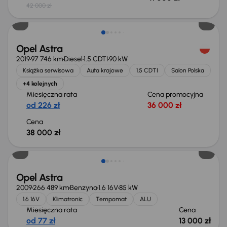
42 000 zł
Opel Astra
2019
97 746 km
Diesel
1.5 CDTI
90 kW
Książka serwisowa
Auta krajowe
1.5 CDTI
Salon Polska
+4 kolejnych
Miesięczna rata
Cena promocyjna
od 226 zł
36 000 zł
Cena
38 000 zł
Opel Astra
2009
266 489 km
Benzyna
1.6 16V
85 kW
1.6 16V
Klimatronic
Tempomat
ALU
Miesięczna rata
Cena
od 77 zł
13 000 zł
Taniej o 500 zł