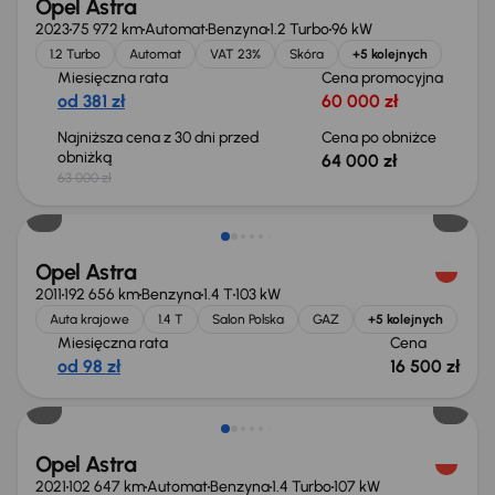
Opel Astra
2023
75 972 km
Automat
Benzyna
1.2 Turbo
96 kW
1.2 Turbo
Automat
VAT 23%
Skóra
+5 kolejnych
Miesięczna rata
Cena promocyjna
od 381 zł
60 000 zł
Najniższa cena z 30 dni przed
Cena po obniżce
obniżką
64 000 zł
63 000 zł
Extra zniżka 1 300 zł
Opel Astra
2011
192 656 km
Benzyna
1.4 T
103 kW
Auta krajowe
1.4 T
Salon Polska
GAZ
+5 kolejnych
Miesięczna rata
Cena
od 98 zł
16 500 zł
Możliwość odliczenia VAT
Opel Astra
2021
102 647 km
Automat
Benzyna
1.4 Turbo
107 kW