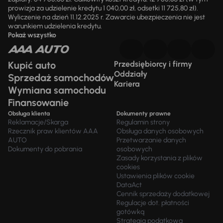
prowizja za udzielenie kredytu 1 040,00 zł, odsetki 11 725,80 zł).
Wyliczenie na dzień 11.12.2025 r. Zawarcie ubezpieczenia nie jest
warunkiem udzielenia kredytu.
Pokaż wszystko
Kupić auto
Przedsiębiorcy i firmy
Oddziały
Sprzedaż samochodów
Kariera
Wymiana samochodu
Finansowanie
Obsługa klienta
Dokumenty prawne
Reklamacje/Skarga
Regulamin strony
Rzecznik praw klientów AAA
Obsługa danych osobowych
AUTO
Przetwarzanie danych
Dokumenty do pobrania
osobowych
Zasady korzystania z plików
cookies
Ustawienia plików cookie
DataAct
Cennik sprzedaży dodatkowej
Regulacje dot. płatności
gotówką
Strategia podatkowa