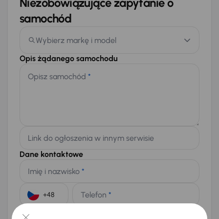
Niezobowiązujące zapytanie o
samochód
Wybierz markę i model
Opis żądanego samochodu
Opisz samochód
*
Link do ogłoszenia w innym serwisie
Dane kontaktowe
Imię i nazwisko
*
Telefon
*
+48
E-mail
*