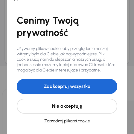
Chcę otrzymywać informacje o ofertach rabatowych
Na e-mail
(opcjonalnie)
Cenimy Twoją
Na numer telefonu
(opcjonalnie)
prywatność
Wyślij zapytanie
Zwracamy uwagę, że umówienie spotkania nie jest równoznaczne z rezerwacją
ani zagwarantowaną dostępnością pojazdu. AURES Holdings a.s., z siedzibą
Używamy plików cookie, aby przeglądanie naszej
Dopraváků 874/15, Čimice, 184 00 Praga 8, będzie przechowywać i przetwarzać
Twoje dane osobowe zgodnie z zasadami ochrony i przetwarzania
danych
witryny było dla Ciebie jak najwygodniejsze. Pliki
osobowych
.
cookie służą nam do ulepszania naszych usług, a
jednocześnie możemy lepiej oferować Ci treści, które
Wybraliśmy dla Ciebie
mogą być dla Ciebie interesujące i przydatne.
Wybieramy dla Ciebie
najlepsze pojazdy
z naszej oferty. Kupimy
dla Ciebie
do 400 pojazdów
każdego dnia.
Zaakceptuj wszystko
Nie akceptuję
Zarządzaj plikami cookie