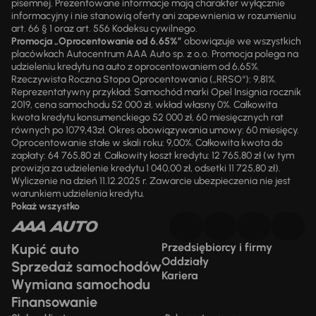
pisemnej. Prezentowane informacje mają charakter wyłącznie
informacyjny i nie stanowią oferty ani zapewnienia w rozumieniu
art. 66 § 1 oraz art. 556 Kodeksu cywilnego.
Promocja „Oprocentowanie od 6,65%”
obowiązuje we wszystkich
placówkach Autocentrum AAA Auto sp. z o.o. Promocja polega na
udzieleniu kredytu na auto z oprocentowaniem od 6,65%.
Rzeczywista Roczna Stopa Oprocentowania („RRSO“): 9,81%.
Reprezentatywny przykład: Samochód marki Opel Insignia rocznik
2019, cena samochodu 52 000 zł, wkład własny 0%. Całkowita
kwota kredytu konsumenckiego 52 000 zł, 60 miesięcznych rat
równych po 1079,43zł. Okres obowiązywania umowy: 60 miesięcy.
Oprocentowanie stałe w skali roku: 9,00%. Całkowita kwota do
zapłaty: 64 765,80 zł. Całkowity koszt kredytu: 12 765,80 zł (w tym
prowizja za udzielenie kredytu 1 040,00 zł, odsetki 11 725,80 zł).
Wyliczenie na dzień 11.12.2025 r. Zawarcie ubezpieczenia nie jest
warunkiem udzielenia kredytu.
Pokaż wszystko
Kupić auto
Przedsiębiorcy i firmy
Oddziały
Sprzedaż samochodów
Kariera
Wymiana samochodu
Finansowanie