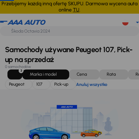
Peugeot
107
Pick-up
Anuluj wszystko
Przebijemy każdą inną ofertę SKUPU. Darmowa wycena auta
online
TU
.
Samochody używane Peugeot 107, Pick-
up na sprzedaż
0 samochodów
3
Marka i model
Cena
Rata
R
Peugeot
107
Pick-up
Anuluj wszystko