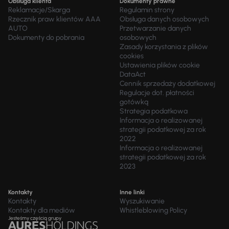
Obsługa klienta
Dokumenty prawne
Reklamacje/Skarga
Regulamin strony
Rzecznik praw klientów AAA
Obsługa danych osobowych
AUTO
Przetwarzanie danych
Dokumenty do pobrania
osobowych
Zasady korzystania z plików
cookies
Ustawienia plików cookie
DataAct
Cennik sprzedaży dodatkowej
Regulacje dot. płatności
gotówką
Strategia podatkowa
Informacja o realizowanej
strategii podatkowej za rok
2022
Informacja o realizowanej
strategii podatkowej za rok
2023
Kontakty
Inne linki
Kontakty
Wyszukiwanie
Kontakty dla mediów
Whistleblowing Policy
Jesteśmy częścią grupy