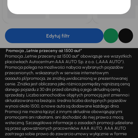
Edytuj filtr
Promocja „Letnie przeceny aż 1500 aut”
Promocja „Letnie przeceny aż 1500 aut” obowiązuje we wszystkich
placówkach Autocentrum AAA AUTO Sp. z o.o. („AAA AUTO”).
Promocja polega na możliwości nabycia wybranych pojazdów
przecenionych, wskazanych w serwisie internetowym
aaaauto.pl/promocja, ze zniżką uwidocznioną w prezentowanej
cenie. Zniżka jest obliczana jako różnica pomiędzy najniższą ceną
danego pojazdu z 30 dni przed obniżką a jego aktualną ceną
sprzedaży. Liczba samochodów objętych promocją jest zmienna i
aktualizowana na bieżąco; średnia liczba dostępnych pojazdów
wynosi około 1500, a nowe auta są dodawane każdego dnia.
Promocji nie można łączyć z innymi aktualnie obowiązującymi
promocjami ani rabatami, ani dochodzić do niej prawa z mocą
wsteczną. Szczegółowe informacje o zasadach promocji udzielane
są przez upoważnionych pracowników AAA AUTO. AAA AUTO
zastrzega sobie prawo do zawarcia umowy wyłącznie w formie