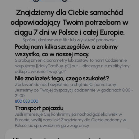
Znajdziemy dla Ciebie samochód
odpowiadający Twoim potrzebom w
ciągu 7 dni w Polsce i całej Europie.
Spróbuj dostosować filtr lub wyszukać ponownie.
Podaj nam kilka szczegółów, a zrobimy
wszystko, co w naszej mocy.
Spróbuj zmienić parametry lub zostaw to nam! Codziennie
skupujemy [[dailyCarsBuy-pl]] aut – dlaczego nie mielibyśmy
odkupić właśnie Twojego?
Nie znalazłeś tego, czego szukałeś?
Zadzwoń do nas bezpłatnie, a chętnie Ci pomożemy.
Jesteśmy do Twojej dyspozycji codziennie w godzinach 8:00 -
21:00
800 033 000
Transport pojazdu
Jeśli interesuje Cię konkretny samochód gdziekolwiek w
Europie, wyślij nam link! Znajdziemy dla Ciebie podobny w
Polsce lub sprowadzimy go z zagranicy.