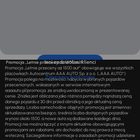
Inni zadowoleni klienci
Promocja „Letnie przeceny aż 1500 aut”
Promocja „Letnie przeceny aż 1500 aut” obowiązuje we wszystkich
placówkach Autocentrum AAA AUTO Sp. z o.o. („AAA AUTO”).
Zwycięzcy konkursów
Promocja polega na możliwości nabycia wybranych pojazdów
przecenionych, wskazanych w serwisie internetowym
aaaauto.pl/promocja, ze zniżką uwidocznioną w prezentowanej
cenie. Zniżka jest obliczana jako różnica pomiędzy najniższą ceną
danego pojazdu z 30 dni przed obniżką a jego aktualną ceną
sprzedaży. Liczba samochodów objętych promocją jest zmienna i
aktualizowana na bieżąco; średnia liczba dostępnych pojazdów
wynosi około 1500, a nowe auta są dodawane każdego dnia.
Promocji nie można łączyć z innymi aktualnie obowiązującymi
promocjami ani rabatami, ani dochodzić do niej prawa z mocą
wsteczną. Szczegółowe informacje o zasadach promocji udzielane