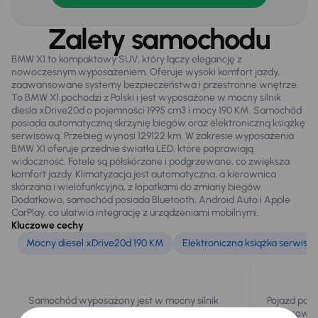
Tempomat
Zalety samochodu
WSP. KIEROWNICY
BMW X1 to kompaktowy SUV, który łączy elegancję z
nowoczesnym wyposażeniem. Oferuje wysoki komfort jazdy,
Zamek centralny
zaawansowane systemy bezpieczeństwa i przestronne wnętrze.
To BMW X1 pochodzi z Polski i jest wyposażone w mocny silnik
diesla xDrive20d o pojemności 1995 cm3 i mocy 190 KM. Samochód
posiada automatyczną skrzynię biegów oraz elektroniczną książkę
Na zewnątrz
serwisową. Przebieg wynosi 129122 km. W zakresie wyposażenia
Bezkluczowe otwieranie auta
BMW X1 oferuje przednie światła LED, które poprawiają
widoczność. Fotele są półskórzane i podgrzewane, co zwiększa
Czujniki parkowania prz. i tył
komfort jazdy. Klimatyzacja jest automatyczna, a kierownica
skórzana i wielofunkcyjna, z łopatkami do zmiany biegów.
El. otwierany bagażnik
Dodatkowo, samochód posiada Bluetooth, Android Auto i Apple
CarPlay, co ułatwia integrację z urządzeniami mobilnymi.
Elektr. składane lusterka
Kluczowe cechy
Mocny diesel xDrive20d 190 KM
Elektroniczna książka serwiso
Oryginalne Alufelgi
Przednie światła LED
Relingi dachowe
Samochód wyposażony jest w mocny silnik
Pojazd posi
diesla xDrive20d o mocy 190KM.
serwisową.