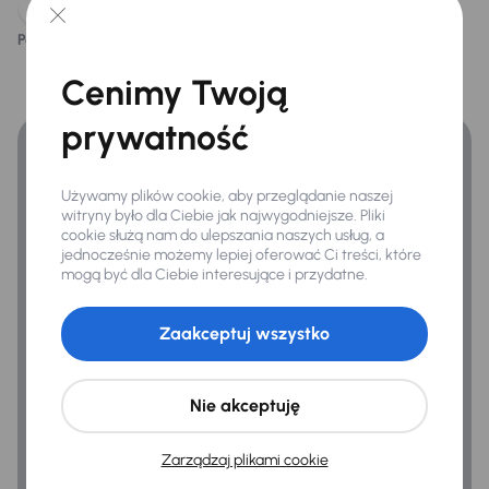
Światła przeciwmgielne
Podoba ci się ten opis?
Tak
Nie
Finansowanie
Cenimy Twoją
Extra
Zyskaj lepsze warunki finansowania niż v banku.
Automatyczne parkowanie
prywatność
Czujnik deszczu
Kamera cofania
Używamy plików cookie, aby przeglądanie naszej
witryny było dla Ciebie jak najwygodniejsze. Pliki
Kompresor -zestaw naprawczy
cookie służą nam do ulepszania naszych usług, a
jednocześnie możemy lepiej oferować Ci treści, które
mogą być dla Ciebie interesujące i przydatne.
Infotainment
Zaakceptuj wszystko
Android Auto
Apple CarPlay
Nie akceptuję
Bluetooth
Nawigacja
Zarządzaj plikami cookie