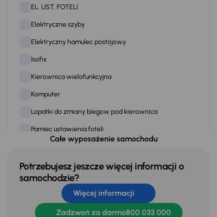
EL. UST. FOTELI
Elektryczne szyby
Elektryczny hamulec postojowy
Isofix
Kierownica wielofunkcyjna
Komputer
Lopatki do zmiany biegow pod kierownica
Pamiec ustawienia foteli
Całe wyposażenie samochodu
Podgrzewane fotele
Przciemniane szyby
Potrzebujesz jeszcze więcej informacji o
samochodzie?
Skórzana kierownica
Więcej informacji
Stereo
Zadzwoń za darmo
800 033 000
Stop Start systém