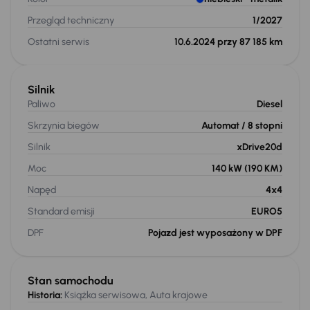
Przegląd techniczny
1/2027
Ostatni serwis
10.6.2024 przy 87 185 km
Silnik
Paliwo
Diesel
Skrzynia biegów
Automat
/ 8 stopni
Silnik
xDrive20d
Moc
140 kW
(190 KM)
Napęd
4x4
Standard emisji
EURO5
DPF
Pojazd jest wyposażony w DPF
Stan samochodu
Historia:
Książka serwisowa, Auta krajowe