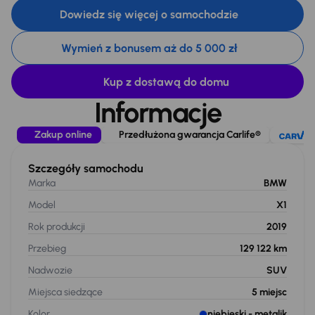
Dowiedz się więcej o samochodzie
Wymień z bonusem aż do 5 000 zł
Kup z dostawą do domu
Informacje
Zakup online
Przedłużona gwarancja Carlife®
Szczegóły samochodu
Marka
BMW
Model
X1
Rok produkcji
2019
Przebieg
129 122 km
Nadwozie
SUV
Miejsca siedzące
5
miejsc
Kolor
niebieski
- metalik