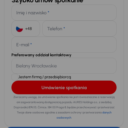
Imię i nazwisko
*
Telefon
*
+48
E-mail
*
Preferowany oddział kontaktowy
Jestem firmą / przedsiębiorcą
Umówienie spotkania
Zwracamy uwagę, że umówienie spotkania nie jest równoznaczne z rezerwacją
ani zagwarantowaną dostępnością pojazdu. AURES Holdings a.s., z siedzibą
Dopraváků 874/15, Čimice, 184 00 Praga 8, będzie przechowywać i przetwarzać
Twoje dane osobowe zgodnie z zasadami ochrony i przetwarzania
danych
osobowych
.