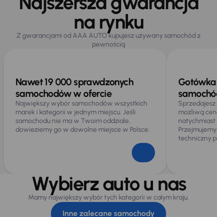
Najszersza gwarancja
na rynku
Z gwarancjami od AAA AUTO kupujesz używany samochód z
pewnością
Nawet 19 000 sprawdzonych
Gotówka 
samochodów w ofercie
samochód
Największy wybór samochodów wszystkich
Sprzedajesz
marek i kategorii w jednym miejscu. Jeśli
możliwą cen
samochodu nie ma w Twoim oddziale,
natychmiast
dowieziemy go w dowolne miejsce w Polsce.
Przejmujemy
techniczny p
Wybierz auto u nas
Mamy największy wybór tych kategorii w całym kraju.
Inne zalecane samochody