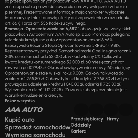
są przez upoważnionych pracowników AAA AUTO. AAA AUTO
zastrzega sobie prawo do zawarcia umowy wyłącznie w formie
pisemnej. Prezentowane informacje mają charakter wyłącznie
informacyjny i nie stanowią oferty ani zapewnienia w rozumieniu
art. 66 § 1 oraz art. 556 Kodeksu cywilnego.
Promocja „Oprocentowanie od 6,65%”
obowiązuje we wszystkich
placówkach Autocentrum AAA Auto sp. z o.o. Promocja polega na
udzieleniu kredytu na auto z oprocentowaniem od 6,65%.
Rzeczywista Roczna Stopa Oprocentowania („RRSO“): 9,81%.
Reprezentatywny przykład: Samochód marki Opel Insignia rocznik
2019, cena samochodu 52 000 zł, wkład własny 0%. Całkowita
kwota kredytu konsumenckiego 52 000 zł, 60 miesięcznych rat
równych po 1079,43zł. Okres obowiązywania umowy: 60 miesięcy.
Oprocentowanie stałe w skali roku: 9,00%. Całkowita kwota do
zapłaty: 64 765,80 zł. Całkowity koszt kredytu: 12 765,80 zł (w tym
prowizja za udzielenie kredytu 1 040,00 zł, odsetki 11 725,80 zł).
Wyliczenie na dzień 11.12.2025 r. Zawarcie ubezpieczenia nie jest
warunkiem udzielenia kredytu.
Pokaż wszystko
Kupić auto
Przedsiębiorcy i firmy
Oddziały
Sprzedaż samochodów
Kariera
Wymiana samochodu