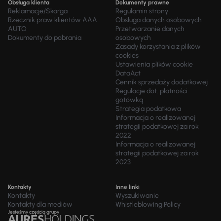
Obsługa klienta
Dokumenty prawne
Reklamacje/Skarga
Regulamin strony
Rzecznik praw klientów AAA
Obsługa danych osobowych
AUTO
Przetwarzanie danych
Dokumenty do pobrania
osobowych
Zasady korzystania z plików
cookies
Ustawienia plików cookie
DataAct
Cennik sprzedaży dodatkowej
Regulacje dot. płatności
gotówką
Strategia podatkowa
Informacja o realizowanej
strategii podatkowej za rok
2022
Informacja o realizowanej
strategii podatkowej za rok
2023
Kontakty
Inne linki
Kontakty
Wyszukiwanie
Kontakty dla mediów
Whistleblowing Policy
Jesteśmy częścią grupy