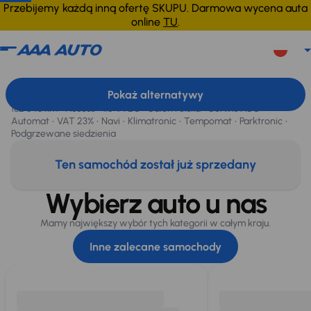
Przebijemy każdą inną ofertę SKUPU. Darmowa wycena auta
online
TU
.
Honda Civic
2019
182 643 km
Honda Civic
, 2019
Pokaż alternatywy
Sprzedane
182 643 km
Access
1.5 VTEC
Salon Polska
Serwis ASO
Automat
VAT 23%
Navi
Klimatronic
Tempomat
Parktronic
Podgrzewane siedzienia
Ten samochód został już sprzedany
Wybierz auto u nas
Mamy największy wybór tych kategorii w całym kraju.
Inne zalecane samochody