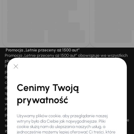
Promocja „Letnie przeceny aż 1500 aut”
Promocja „Letnie przeceny aż 1500 aut” obowiązuje we wszystkich
placówkach Autocentrum AAA AUTO Sp. z o.o. („AAA AUTO”).
Promocja polega na możliwości nabycia wybranych pojazdów
przecenionych, wskazanych w serwisie internetowym
aaaauto.pl/promocja, ze zniżką uwidocznioną w prezentowanej
cenie. Zniżka jest obliczana jako różnica pomiędzy najniższą ceną
Cenimy Twoją
danego pojazdu z 30 dni przed obniżką a jego aktualną ceną
sprzedaży. Liczba samochodów objętych promocją jest zmienna i
prywatność
aktualizowana na bieżąco; średnia liczba dostępnych pojazdów
wynosi około 1500, a nowe auta są dodawane każdego dnia.
Promocji nie można łączyć z innymi aktualnie obowiązującymi
promocjami ani rabatami, ani dochodzić do niej prawa z mocą
Używamy plików cookie, aby przeglądanie naszej
wsteczną. Szczegółowe informacje o zasadach promocji udzielane
witryny było dla Ciebie jak najwygodniejsze. Pliki
są przez upoważnionych pracowników AAA AUTO. AAA AUTO
cookie służą nam do ulepszania naszych usług, a
zastrzega sobie prawo do zawarcia umowy wyłącznie w formie
jednocześnie możemy lepiej oferować Ci treści, które