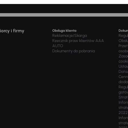
zja za udzielenie kredytu 1 040,00 zł, odsetki 11 725,80 zł). Wyliczenie n
orcy i firmy
Obsługa klienta
Doku
Reklamacje/Skarga
Regu
Rzecznik praw klientów AAA
Obsł
AUTO
Prze
Dokumenty do pobrania
osob
Zasad
cook
Usta
Data
Cenn
doda
Regul
gotó
Stra
Infor
strat
2022
Infor
strat