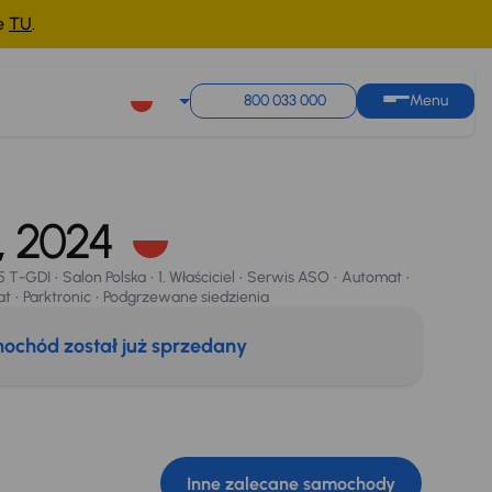
ne
TU
.
800 033 000
Menu
Parktronic
Podgrzewane siedzienia
, 2024
.5 T-GDI
Salon Polska
1. Właściciel
Serwis ASO
Automat
at
Parktronic
Podgrzewane siedzienia
ochód został już sprzedany
Inne zalecane samochody