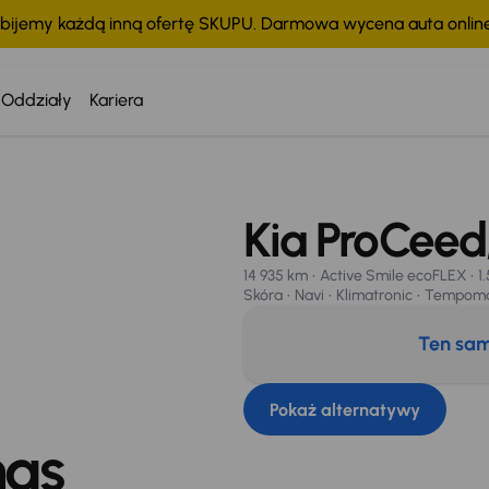
bijemy każdą inną ofertę SKUPU. Darmowa wycena auta onli
Oddziały
Kariera
Właściciel
Serwis ASO
Automat
Skóra
Navi
Klimatronic
Tempomat
Kia ProCeed
14 935 km
Active Smile ecoFLEX
1
Skóra
Navi
Klimatronic
Tempom
Ten sam
Pokaż alternatywy
nas