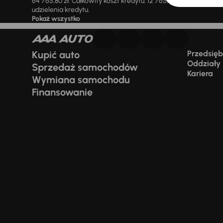
64 765,80 zł. Całkowity koszt kredytu: 12 765,80 zł (w tym prowi
udzielenia kredytu.
Pokaż wszystko
Kupić auto
Przedsiębi
Oddziały
Sprzedaż samochodów
Kariera
Wymiana samochodu
Finansowanie