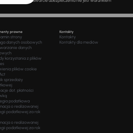
a dzień 11.12.2025 r. Zawarcie ubezpieczenia nie jest warunkiem
menty prawne
Kontakty
lamin strony
Kontakty
uga danych osobowych
Kontakty dla mediów
twarzanie danych
owych
y korzystania z plików
ies
wienia plików cookie
Act
ik sprzedaży
tkowej
acje dot. płatności
wką
tegia podatkowa
macja o realizowanej
egii podatkowej za rok
macja o realizowanej
egii podatkowej za rok