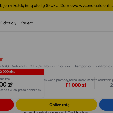
bijemy każdą inną ofertę SKUPU. Darmowa wycena auta onli
Oddziały
Kariera
 ASO
Automat
VAT 23%
Navi
Klimatronic
Tempomat
Parktronic
chodu
s ASO
Automat
VAT 23%
Navi
Klimatronic
Tempomat
Parktronic
2 000 zł
obniżce
Cena promocyjna na kredyt
Możliwe odliczenie
00 zł
111 000 zł
2
 cena z 30dni przed obniżką
Oblicz ratę
Atrakcyjne raty dopasowane do Twoich potrzeb