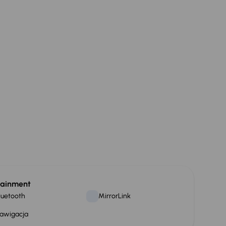
tainment
luetooth
MirrorLink
awigacja