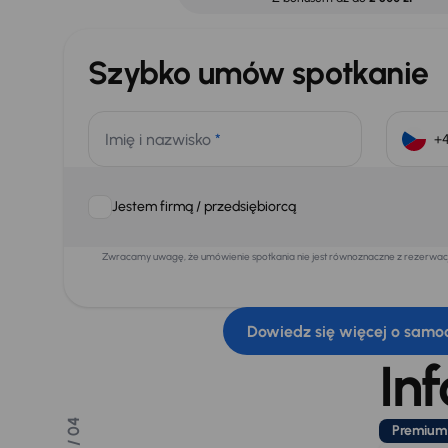
Szybko umów spotkanie
Imię i nazwisko
*
Jestem firmą / przedsiębiorcą
Zwracamy uwagę, że umówienie spotkania nie jest równoznaczne z rezerwacją
Dowiedz się więcej o samo
In
/ 04
Premium