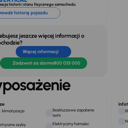
acja historii i stanu fizycznego samochodu
rawdź historię pojazdu
ebujesz jeszcze więcej informacji o
chodzie?
Więcej informacji
Zadzwoń za darmo
800 033 000
posażenie
ze
Info
Bezkluczowe zapalanie
. klimatyzacja
B
auta
N
Elektryczny hamulec
ktryczne szyby