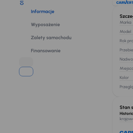
01
Informacje
Szcze
Marka
Wyposażenie
Model
Zalety samochodu
Rok pro
Przebi
Finansowanie
Nadwo
Miejsc
Kolor
Przegl
Stan 
Historia
krajow