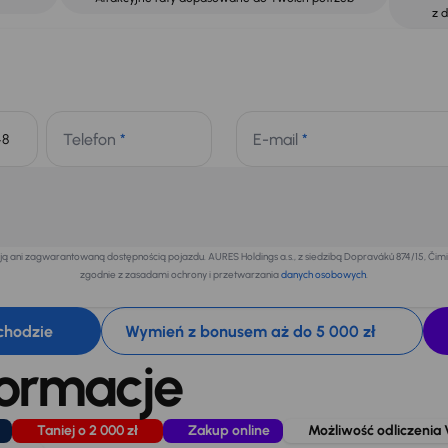
z 
Telefon
*
E-mail
*
+48
 ani zagwarantowaną dostępnością pojazdu. AURES Holdings a.s., z siedzibą Dopraváků 874/15, Či
zgodnie z zasadami ochrony i przetwarzania
danych osobowych
.
chodzie
Wymień z bonusem aż do 5 000 zł
formacje
Taniej o 2 000 zł
Zakup online
Możliwość odliczenia