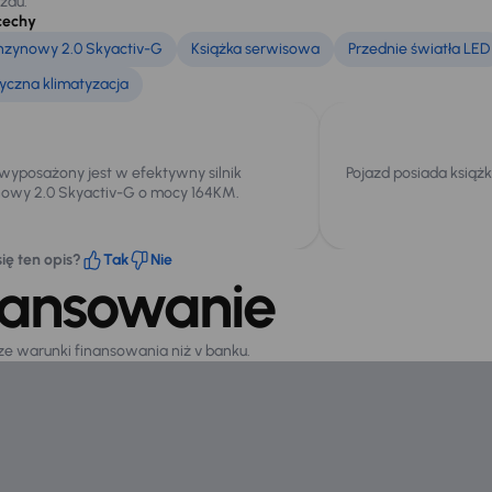
azdu.
cechy
enzynowy 2.0 Skyactiv-G
Książka serwisowa
Przednie światła LED
czna klimatyzacja
 wyposażony jest w efektywny silnik
Pojazd posiada książ
owy 2.0 Skyactiv-G o mocy 164KM.
ię ten opis?
Tak
Nie
nansowanie
sze warunki finansowania niż v banku.