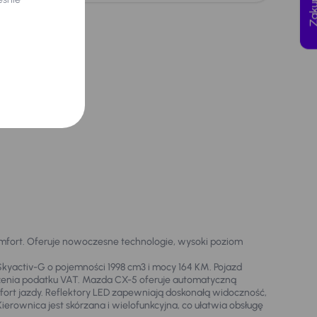
komfort. Oferuje nowoczesne technologie, wysoki poziom
kyactiv-G o pojemności 1998 cm3 i mocy 164 KM. Pojazd
liczenia podatku VAT. Mazda CX-5 oferuje automatyczną
ort jazdy. Reflektory LED zapewniają doskonałą widoczność,
ierownica jest skórzana i wielofunkcyjna, co ułatwia obsługę