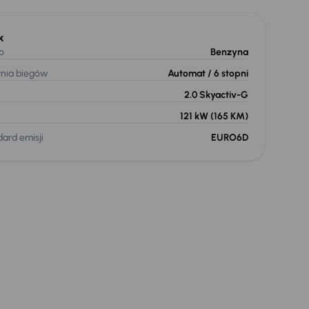
k
o
Benzyna
ynia biegów
Automat
/ 6 stopni
2.0 Skyactiv-G
121 kW
(165 KM)
ard emisji
EURO6D