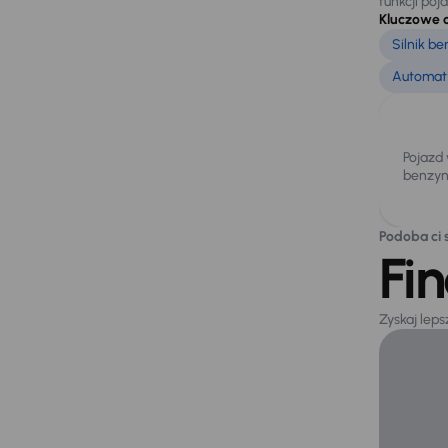
funkcji poj
Kluczowe 
Silnik b
Automaty
Pojazd
benzyn
Podoba ci s
Fi
Zyskaj lep