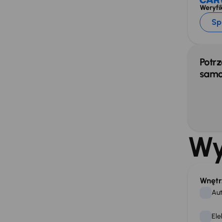
Weryfik
Sp
Potrz
samo
Wy
Wnętr
Aut
Ele