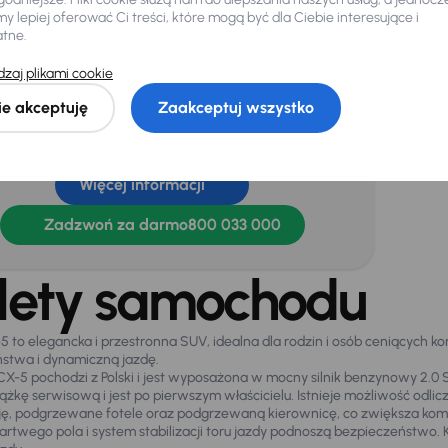
 lepiej oferować Ci treści, które mogą być dla Ciebie interesujące i
atne.
jnik deszczu
Kamera cofania
zaj plikami cookie
ie akceptuję
Zaakceptuj wszystko
ebujesz jeszcze więcej informacji o
chodzie?
Więcej informacji
Zadzwoń za darmo
800 033 000
lety samochodu
 to elegancka i przestronna SUV, idealna dla rodzin i osób ceniących 
stwa i dynamiczną jazdę.
X-5 pochodzi z Polski i jest wyposażona w mocny silnik benzynowy 2.0 S
iążkę serwisową i jest po pierwszym właścicielu. Istnieje możliwość od
ję, podgrzewane fotele oraz podgrzewaną kierownicę, co zwiększa komf
artwego pola i system stabilizacji toru jazdy podnoszą bezpieczeństwo. K