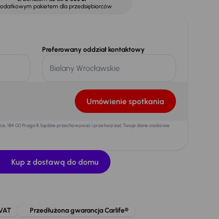
dodatkowym pakietem dla przedsiębiorców
Preferowany oddział kontaktowy
Umówienie spotkania
mice, 184 00 Praga 8, będzie przechowywać i przetwarzać Twoje dane osobowe
Kup z dostawą do domu
 VAT
Przedłużona gwarancja Carlife®