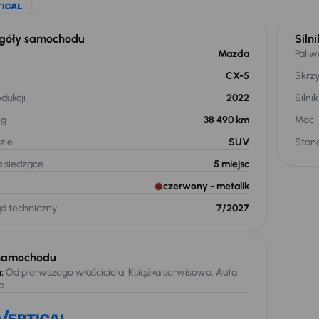
góły samochodu
Silni
Mazda
Paliw
CX-5
Skrz
dukcji
2022
Silnik
eg
38 490 km
Moc
zie
SUV
Stand
a siedzące
5
miejsc
czerwony
- metalik
ąd techniczny
7/2027
samochodu
:
Od pierwszego właściciela, Książka serwisowa, Auta
e