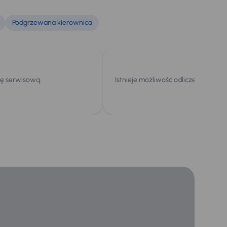
Podgrzewana kierownica
kę serwisową.
Istnieje możliwość odliczenia podat