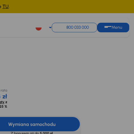
ne
TU
.
800 033 000
Menu
Miesięczna rata
Cena promocyjna na
od 164 zł
kredyt
26 500 zł
Oblicz raty
z
opr. od
8,25 %
 rata
 zł
aty
z
25 %
Wymiana samochodu
Z bonusem aż do
5 000 zł