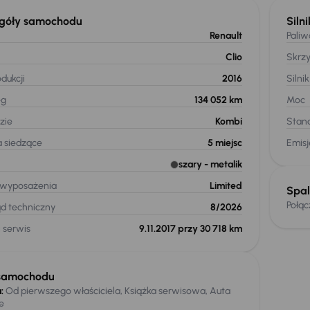
góły samochodu
Silni
Renault
Paliw
Clio
Skrz
dukcji
2016
Silnik
eg
134 052 km
Moc
zie
Kombi
Stand
a siedzące
5
miejsc
Emis
szary
- metalik
 wyposażenia
Limited
Spal
Połą
ąd techniczny
8/2026
 serwis
9.11.2017 przy 30 718 km
samochodu
:
Od pierwszego właściciela, Książka serwisowa, Auta
e