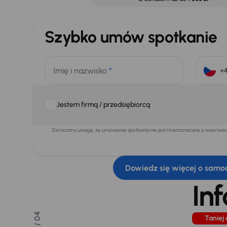
Szybko umów spotkanie
Imię i nazwisko
*
Jestem firmą / przedsiębiorcą
Zwracamy uwagę, że umówienie spotkania nie jest równoznaczne z rezerwacją
Dowiedz się więcej o samo
In
/ 04
Taniej 