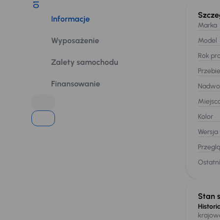
01
Szcze
Informacje
Marka
Wyposażenie
Model
Rok pro
Zalety samochodu
Przebi
Finansowanie
Nadwo
Miejsc
Kolor
Wersja
Przegl
Ostatni
Stan 
Historia
krajow