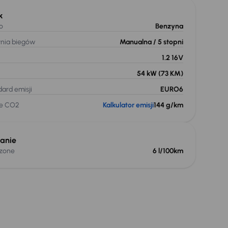
k
o
Benzyna
ynia biegów
Manualna
/ 5 stopni
1.2 16V
54 kW
(73 KM)
ard emisji
EURO6
je CO2
Kalkulator emisji
144 g/km
anie
czone
6 l/100km