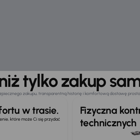
 niż tylko zakup sa
zpiecznego zakupu, transparentną historię i komfortową dostawę prost
ortu w trasie.
Fizyczna kon
ie, które może Ci się przydać
technicznych