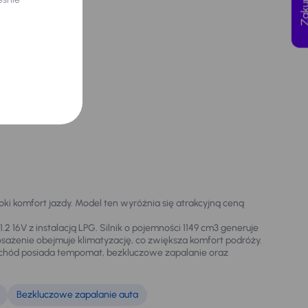
i komfort jazdy. Model ten wyróżnia się atrakcyjną ceną
.2 16V z instalacją LPG. Silnik o pojemności 1149 cm3 generuje
osażenie obejmuje klimatyzację, co zwiększa komfort podróży.
amochód posiada tempomat, bezkluczowe zapalanie oraz
Bezkluczowe zapalanie auta