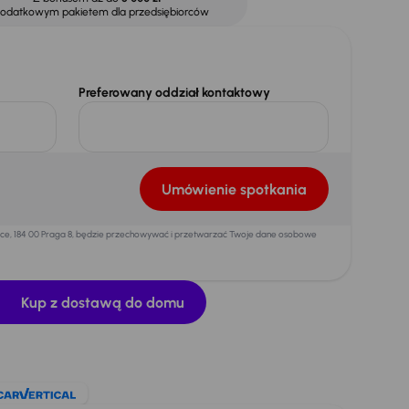
dodatkowym pakietem dla przedsiębiorców
Preferowany oddział kontaktowy
Umówienie spotkania
mice, 184 00 Praga 8, będzie przechowywać i przetwarzać Twoje dane osobowe
Kup z dostawą do domu