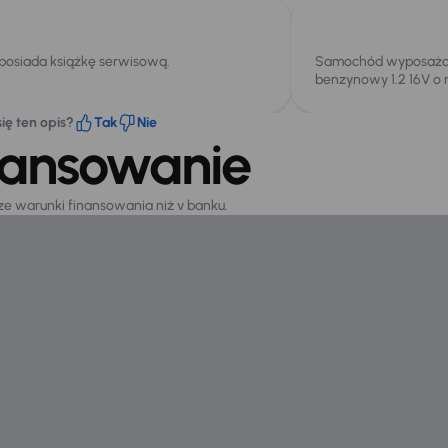
 posiada książkę serwisową.
Samochód wyposażony
benzynowy 1.2 16V o
ię ten opis?
Tak
Nie
nansowanie
sze warunki finansowania niż v banku.