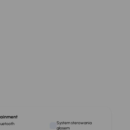
tainment
System sterowania
luetooth
głosem