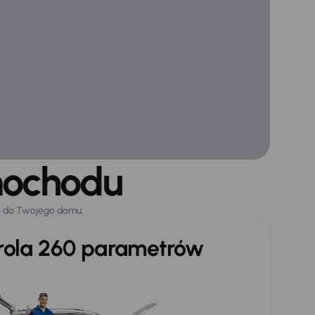
mochodu
o do Twojego domu.
trola 260 parametrów