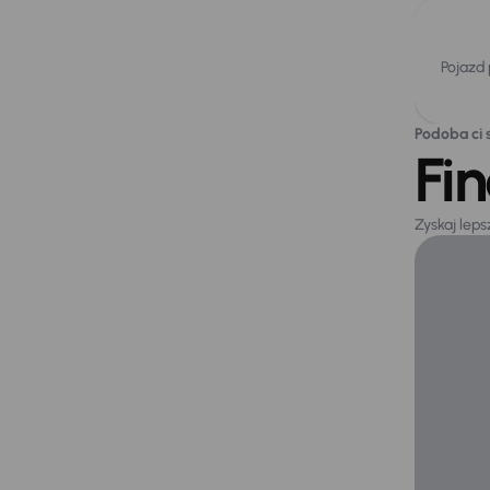
Pojazd
Podoba ci s
Fi
Zyskaj lep