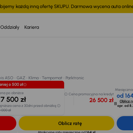
bijemy każdą inną ofertę SKUPU. Darmowa wycena auta onli
Oddziały
Kariera
Taniej o 500 zł
Cena po obniżce
27 500 zł
s ASO
GAZ
Klima
Tempomat
Parktronic
Najniższa cena z 30dni
chodu
przed obniżką
28 000 zł
is ASO
GAZ
Klima
Tempomat
Parktronic
niej o 500 zł
Miesięczna
ena po obniżce
Cena promocyjna na kredyt
od 164
7 500 zł
26 500 zł
Oblicz r
jniższa cena z 30dni przed obniżką
opr. od
8,
 000 zł
Oblicz ratę
Atrakcyjne raty miesięczne od
164 zł