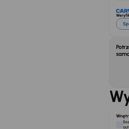
Weryfik
Sp
Potrz
samo
Wy
Wnętr
Bez
aut