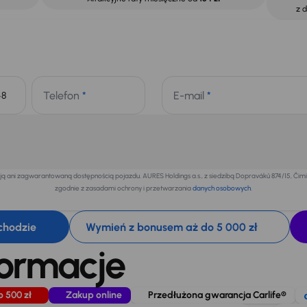
z 
Telefon
*
E-mail
*
+48
 ani zagwarantowaną dostępnością pojazdu. AURES Holdings a.s., z siedzibą Dopraváků 874/15, Či
zgodnie z zasadami ochrony i przetwarzania
danych osobowych
.
chodzie
Wymień z bonusem aż do 5 000 zł
formacje
o 500 zł
Zakup online
Przedłużona gwarancja Carlife®