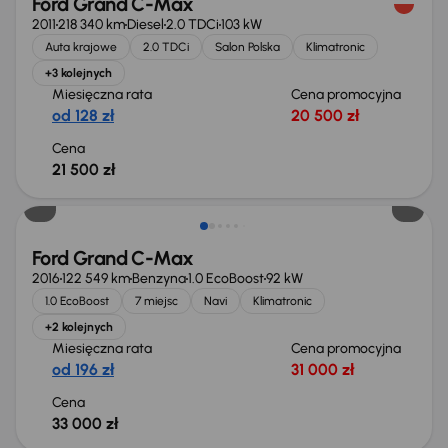
Ford Grand C-Max
2011
218 340 km
Diesel
2.0 TDCi
103 kW
Auta krajowe
2.0 TDCi
Salon Polska
Klimatronic
+3 kolejnych
Miesięczna rata
Cena promocyjna
od 128 zł
20 500 zł
Cena
21 500 zł
Świeżo skupione
Ford Grand C-Max
2016
122 549 km
Benzyna
1.0 EcoBoost
92 kW
1.0 EcoBoost
7 miejsc
Navi
Klimatronic
+2 kolejnych
Miesięczna rata
Cena promocyjna
od 196 zł
31 000 zł
Cena
33 000 zł
Świeżo skupione