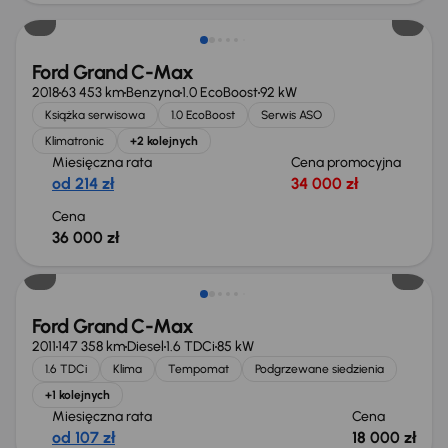
Ford Grand C-Max
2018
63 453 km
Benzyna
1.0 EcoBoost
92 kW
Książka serwisowa
1.0 EcoBoost
Serwis ASO
Klimatronic
+2 kolejnych
Miesięczna rata
Cena promocyjna
od 214 zł
34 000 zł
Cena
36 000 zł
Ford Grand C-Max
2011
147 358 km
Diesel
1.6 TDCi
85 kW
1.6 TDCi
Klima
Tempomat
Podgrzewane siedzienia
+1 kolejnych
Miesięczna rata
Cena
od 107 zł
18 000 zł