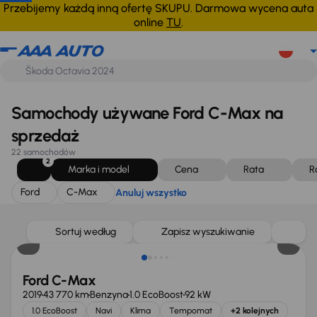
Ford
C-Max
Anuluj wszystko
Przebijemy każdą inną ofertę SKUPU. Darmowa wycena auta
online
TU
.
Samochody używane Ford C-Max na
sprzedaż
22 samochodów
2
Marka i model
Cena
Rata
R
Ford
C-Max
Anuluj wszystko
Sortuj według
Zapisz wyszukiwanie
Ford C-Max
2019
43 770 km
Benzyna
1.0 EcoBoost
92 kW
1.0 EcoBoost
Navi
Klima
Tempomat
+2 kolejnych