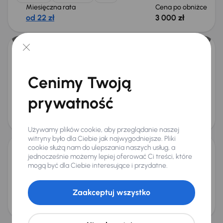
Miesięczna rata
Cena po obniżce
od 22 zł
3 000 zł
Ford C-Max
2008
227 905 km
Diesel
1.6 TDCi
80 kW
Cenimy Twoją
1.6 TDCi
Xenon
Klimatronic
Parktronic
+3 kolejnych
prywatność
Miesięczna rata
Cena
od 78 zł
12 000 zł
Używamy plików cookie, aby przeglądanie naszej
witryny było dla Ciebie jak najwygodniejsze. Pliki
cookie służą nam do ulepszania naszych usług, a
jednocześnie możemy lepiej oferować Ci treści, które
Ford C-Max
mogą być dla Ciebie interesujące i przydatne.
2012
285 816 km
Diesel
1.6 TDCi
70 kW
1.6 TDCi
Klima
Tempomat
Parktronic
+1 kolejnych
Zaakceptuj wszystko
Miesięczna rata
Cena
od 60 zł
10 000 zł