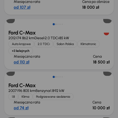
Miesięczna rata
Cena po obniżce
od 107 zł
18 000 zł
Ford C-Max
2012
174 862 km
Diesel
2.0 TDCi
85 kW
Auta krajowe
2.0 TDCi
Salon Polska
Klimatronic
+3 kolejnych
Miesięczna rata
Cena
od 110 zł
18 500 zł
Ford C-Max
2007
196 805 km
Benzyna
1.8
92 kW
1.8
Klima
Podgrzewane siedzienia
Miesięczna rata
Cena
od 74 zł
10 000 zł