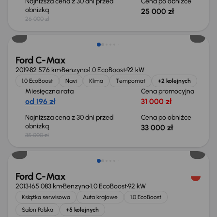
Najniższa cena z 30 dni przed
Cena po obniżce
obniżką
25 000 zł
26 000 zł
Taniej o 2 000 zł
Ford C-Max
2019
82 576 km
Benzyna
1.0 EcoBoost
92 kW
1.0 EcoBoost
Navi
Klima
Tempomat
+2 kolejnych
Miesięczna rata
Cena promocyjna
od 196 zł
31 000 zł
Najniższa cena z 30 dni przed
Cena po obniżce
obniżką
33 000 zł
35 000 zł
Taniej o 2 000 zł
Ford C-Max
2013
165 083 km
Benzyna
1.0 EcoBoost
92 kW
Książka serwisowa
Auta krajowe
1.0 EcoBoost
Salon Polska
+5 kolejnych