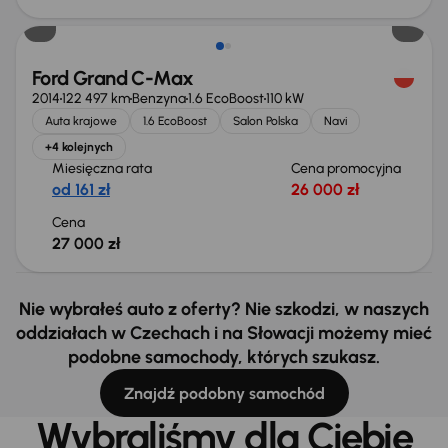
Ford Grand C-Max
2014
122 497 km
Benzyna
1.6 EcoBoost
110 kW
Auta krajowe
1.6 EcoBoost
Salon Polska
Navi
+4 kolejnych
Miesięczna rata
Cena promocyjna
od 161 zł
26 000 zł
Cena
27 000 zł
Nie wybrałeś auto z oferty? Nie szkodzi, w naszych
oddziałach w Czechach i na Słowacji możemy mieć
podobne samochody, których szukasz.
Znajdź podobny samochód
Wybraliśmy dla Ciebie