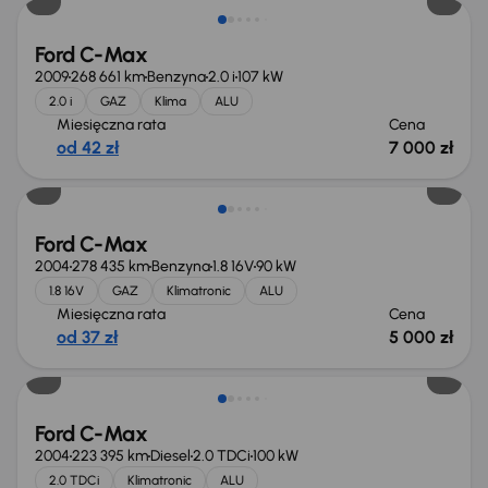
Ford C-Max
2009
268 661 km
Benzyna
2.0 i
107 kW
2.0 i
GAZ
Klima
ALU
Miesięczna rata
Cena
od 42 zł
7 000 zł
Ford C-Max
2004
278 435 km
Benzyna
1.8 16V
90 kW
1.8 16V
GAZ
Klimatronic
ALU
Miesięczna rata
Cena
od 37 zł
5 000 zł
Taniej o 1 000 zł
Ford C-Max
2004
223 395 km
Diesel
2.0 TDCi
100 kW
2.0 TDCi
Klimatronic
ALU