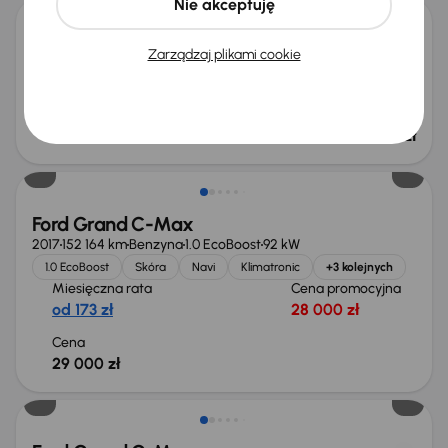
Nie akceptuję
Ford C-Max
Zarządzaj plikami cookie
2006
250 805 km
Benzyna
1.8
92 kW
1.8
GAZ
ALU
Miesięczna rata
Cena
od 26 zł
3 500 zł
Ford Grand C-Max
2017
152 164 km
Benzyna
1.0 EcoBoost
92 kW
1.0 EcoBoost
Skóra
Navi
Klimatronic
+3 kolejnych
Miesięczna rata
Cena promocyjna
od 173 zł
28 000 zł
Cena
29 000 zł