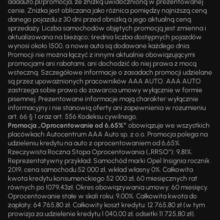
aaaauto.pl/promocja, ze zniżką uwidocznioną w prezentowanej
cenie. Zniżka jest obliczana jako różnica pomiędzy najniższą ceną
danego pojazdu z 30 dni przed obniżką a jego aktualną ceną
sprzedaży. Liczba samochodów objętych promocją jest zmienna i
aktualizowana na bieżąco; średnia liczba dostępnych pojazdów
wynosi około 1500, a nowe auta są dodawane każdego dnia.
Promocji nie można łączyć z innymi aktualnie obowiązującymi
promocjami ani rabatami, ani dochodzić do niej prawa z mocą
wsteczną. Szczegółowe informacje o zasadach promocji udzielane
są przez upoważnionych pracowników AAA AUTO. AAA AUTO
zastrzega sobie prawo do zawarcia umowy wyłącznie w formie
pisemnej. Prezentowane informacje mają charakter wyłącznie
informacyjny i nie stanowią oferty ani zapewnienia w rozumieniu
art. 66 § 1 oraz art. 556 Kodeksu cywilnego.
Promocja „Oprocentowanie od 6,65%”
obowiązuje we wszystkich
placówkach Autocentrum AAA Auto sp. z o.o. Promocja polega na
udzieleniu kredytu na auto z oprocentowaniem od 6,65%.
Rzeczywista Roczna Stopa Oprocentowania („RRSO“): 9,81%.
Reprezentatywny przykład: Samochód marki Opel Insignia rocznik
2019, cena samochodu 52 000 zł, wkład własny 0%. Całkowita
kwota kredytu konsumenckiego 52 000 zł, 60 miesięcznych rat
równych po 1079,43zł. Okres obowiązywania umowy: 60 miesięcy.
Oprocentowanie stałe w skali roku: 9,00%. Całkowita kwota do
zapłaty: 64 765,80 zł. Całkowity koszt kredytu: 12 765,80 zł (w tym
prowizja za udzielenie kredytu 1 040,00 zł, odsetki 11 725,80 zł).