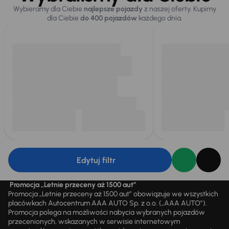
Wybieramy dla Ciebie
najlepsze pojazdy
z naszej oferty. Kupimy
dla Ciebie
do 400 pojazdów
każdego dnia.
Edytuj filtr
Promocja „Letnie przeceny aż 1500 aut”
Promocja „Letnie przeceny aż 1500 aut” obowiązuje we wszystkich
placówkach Autocentrum AAA AUTO Sp. z o.o. („AAA AUTO”).
Promocja polega na możliwości nabycia wybranych pojazdów
przecenionych, wskazanych w serwisie internetowym