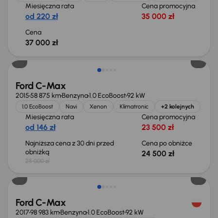
Miesięczna rata
Cena promocyjna
od 220 zł
35 000 zł
Cena
37 000 zł
Taniej o 500 zł
Ford C-Max
2015
58 875 km
Benzyna
1.0 EcoBoost
92 kW
1.0 EcoBoost
Navi
Xenon
Klimatronic
+2 kolejnych
Miesięczna rata
Cena promocyjna
od 146 zł
23 500 zł
Najniższa cena z 30 dni przed
Cena po obniżce
obniżką
24 500 zł
25 000 zł
Taniej o 1 500 zł
Ford C-Max
2017
98 983 km
Benzyna
1.0 EcoBoost
92 kW