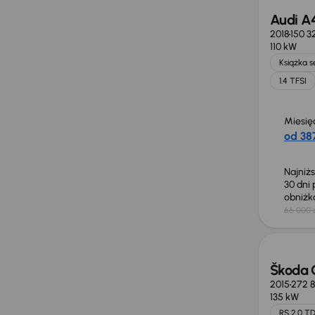
Audi A
2018
150 3
110 kW
Książka 
1.4 TFSI
Miesię
od 387
Najniż
30 dni
obniż
66 000 
Škoda 
2015
272 
135 kW
RS 2.0 TD