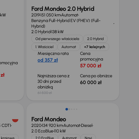
Ford Mondeo 2.0 Hybrid
 kW
2019
151 050 km
Automat
Benzyna Full-Hybrid EV (FHEV) (Full-
Hybrid)
2.0 Hybrid
138 kW
Od pierwszego właściciela
2.0 Hybrid
1. Właściciel
Automat
+7 kolejnych
Miesięczna rata
Cena
promocyjna
od 357 zł
omocyjna
57 000 zł
zł
Najniższa cena z
Cena po obniżce
30 dni przed
60 000 zł
obniżką
61 500 zł
Taniej o 1 000 zł
Ford Mondeo
5 CDTI
2020
134 920 km
Automat
Diesel
2.0 EcoBlue
110 kW
 krajowe
2.0 EcoBlue
Automat
Navi