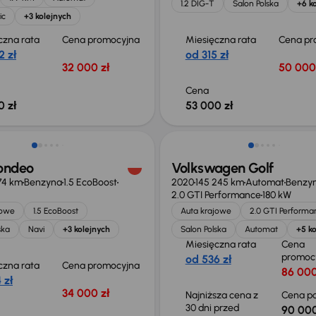
1.2 DIG-T
Salon Polska
+6 k
ic
+3 kolejnych
czna rata
Cena promocyjna
Miesięczna rata
Cena pr
2 zł
od 315 zł
32 000 zł
50 000
Cena
0 zł
53 000 zł
Taniej o 2 000 zł
ondeo
Volkswagen Golf
74 km
Benzyna
1.5 EcoBoost
2020
145 245 km
Automat
Benzy
2.0 GTI Performance
180 kW
jowe
1.5 EcoBoost
Auta krajowe
2.0 GTI Performa
ska
Navi
+3 kolejnych
Salon Polska
Automat
+5 ko
Miesięczna rata
Cena
promoc
od 536 zł
czna rata
Cena promocyjna
86 000
 zł
34 000 zł
Najniższa cena z
Cena po
30 dni przed
90 000