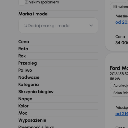
Z niskim spalaniem
Klimatron
Marka i model
Miesię
od 20
Dodaj markę i model
Cena
Cena
34 00
Rata
Rok
Przebieg
Ford M
Paliwo
2016
158 8
Nadwozie
118 kW
Kategoria
Auta kra
Skrzynia biegów
Salon Pol
Napęd
Kolor
Miesię
Moc
od 214
Wyposażenie
Pojemność silnika