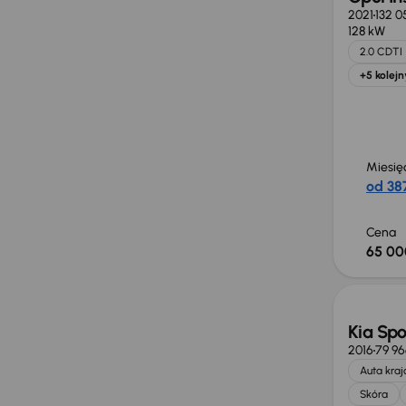
2021
132 0
128 kW
2.0 CDTI
+5 kolejn
Miesię
od 387
Cena
65 00
Taniej 
Kia Sp
2016
79 9
Auta kra
Skóra