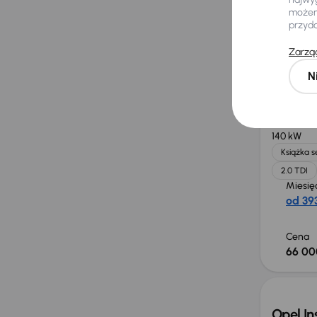
możemy
przyd
Cena
40 00
Zarząd
N
Audi A
2018
182 0
140 kW
Książka 
2.0 TDI
Miesię
od 393
Cena
66 00
Opel In