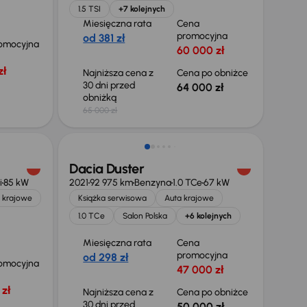
1.5 TSI
+7 kolejnych
Miesięczna rata
Cena
promocyjna
od 381 zł
omocyjna
60 000 zł
zł
Najniższa cena z
Cena po obniżce
30 dni przed
64 000 zł
obniżką
65 000 zł
Taniej o 700 zł
Dacia Duster
i
85 kW
2021
92 975 km
Benzyna
1.0 TCe
67 kW
 krajowe
Książka serwisowa
Auta krajowe
1.0 TCe
Salon Polska
+6 kolejnych
Miesięczna rata
Cena
promocyjna
od 298 zł
omocyjna
47 000 zł
zł
Najniższa cena z
Cena po obniżce
30 dni przed
50 000 zł