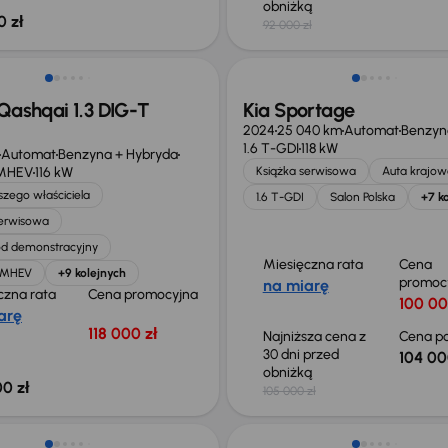
obniżką
0 zł
92 000 zł
ego taniej o 36 775 zł
Taniej o 1 000 zł
Qashqai 1.3 DIG-T
Kia Sportage
2024
25 040 km
Automat
Benzyn
1.6 T-GDI
118 kW
Automat
Benzyna + Hybryda
 MHEV
116 kW
Książka serwisowa
Auta krajow
zego właściciela
1.6 T-GDI
Salon Polska
+7 k
serwisowa
d demonstracyjny
Miesięczna rata
Cena
T MHEV
+9 kolejnych
promoc
na miarę
czna rata
Cena promocyjna
100 00
arę
118 000 zł
Najniższa cena z
Cena po
30 dni przed
104 00
obniżką
0 zł
105 000 zł
o 1 000 zł