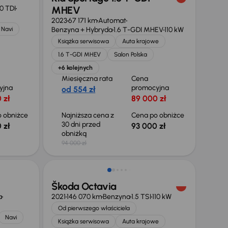
0 TDI
MHEV
2023
67 171 km
Automat
Navi
Benzyna + Hybryda
1.6 T-GDI MHEV
110 kW
Książka serwisowa
Auta krajowe
1.6 T-GDI MHEV
Salon Polska
+6 kolejnych
Miesięczna rata
Cena
yjna
promocyjna
od 554 zł
 zł
89 000 zł
 obniżce
Najniższa cena z
Cena po obniżce
30 dni przed
 zł
93 000 zł
obniżką
94 000 zł
Taniej o 1 000 zł
Škoda Octavia
a
2021
146 070 km
Benzyna
1.5 TSI
110 kW
Od pierwszego właściciela
Navi
Książka serwisowa
Auta krajowe