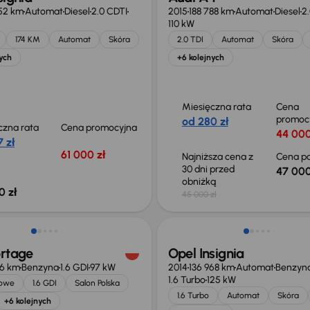
52 km
Automat
Diesel
2.0 CDTI
2015
188 788 km
Automat
Diesel
2.
110 kW
174 KM
Automat
Skóra
2.0 TDI
Automat
Skóra
ych
+6 kolejnych
Miesięczna rata
Cena
promoc
od 280 zł
czna rata
Cena promocyjna
44 000
 zł
61 000 zł
Najniższa cena z
Cena po
30 dni przed
47 000
obniżką
0 zł
45 000 zł
o 2 000 zł
ortage
Opel Insignia
66 km
Benzyna
1.6 GDI
97 kW
2014
136 968 km
Automat
Benzyn
1.6 Turbo
125 kW
jowe
1.6 GDI
Salon Polska
1.6 Turbo
Automat
Skóra
+6 kolejnych