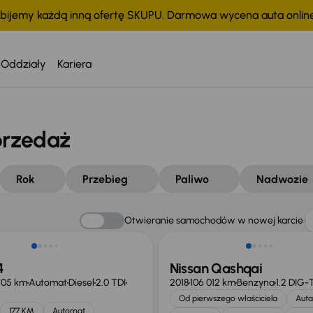
bijemy każdą inną ofertę SKUPU. Darmowa wycena auta onli
Oddziały
Kariera
przedaż
Rok
Przebieg
Paliwo
Nadwozie
Otwieranie samochodów w nowej karcie
4
Nissan Qashqai
705 km
Automat
Diesel
2.0 TDI
2018
106 012 km
Benzyna
1.2 DIG-
Od pierwszego właściciela
Auta
177 KM
Automat