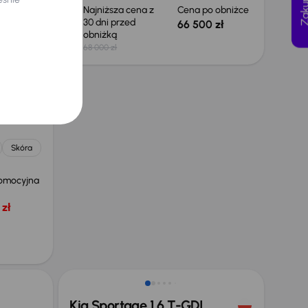
 obniżce
Najniższa cena z
Cena po obniżce
30 dni przed
 zł
66 500 zł
obniżką
68 000 zł
.0 CDTI
Skóra
omocyjna
zł
Taniej o 1 000 zł
Kia Sportage 1.6 T-GDI