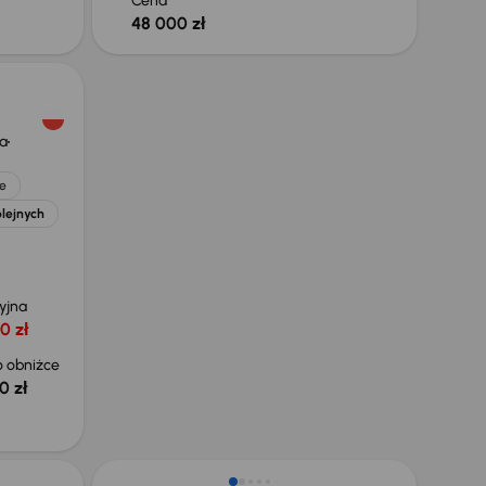
Cena
48 000 zł
a
e
olejnych
yjna
0 zł
 obniżce
0 zł
Taniej o 1 500 zł