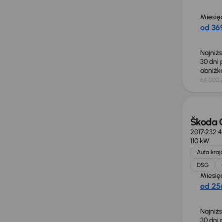
Miesię
od 369
Najniż
30 dni
obniż
64 000 
Taniej 
Škoda 
2017
232 
110 kW
Auta kra
DSG
Miesię
od 256
Najniż
30 dni