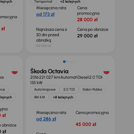
olejnych
Tempomat
+2 kolejnych
Miesięczna rata
Cena
promocyjna
od 173 zł
omocyjna
28 000 zł
 zł
Najniższa cena z
Cena po obniżce
30 dni przed
29 000 zł
obniżką
30 000 zł
Škoda Octavia
na
2016
221 027 km
Automat
Diesel
2.0 TDI
135 kW
nce
Auta krajowe
2.0 TDI
Salon Polska
lejnych
184 KM
+8 kolejnych
yjna
Miesięczna rata
Cena promocyjna
 zł
od 286 zł
45 000 zł
 obniżce
 zł