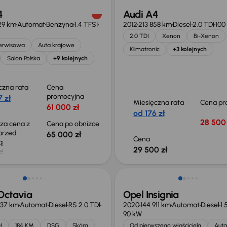
4
Audi A4
29 km
Automat
Benzyna
1.4 TFSI
2012
213 858 km
Diesel
2.0 TDI
100
2.0 TDI
Xenon
Bi-Xenon
serwisowa
Auta krajowe
Klimatronic
+3 kolejnych
Salon Polska
+9 kolejnych
czna rata
Cena
promocyjna
 zł
Miesięczna rata
Cena pr
61 000 zł
od 176 zł
28 500 
sza cena z
Cena po obniżce
 przed
65 000 zł
Cena
ką
29 500 zł
zł
Możliwość odliczenia VAT
Octavia
Opel Insignia
837 km
Automat
Diesel
RS 2.0 TDI
2020
144 911 km
Automat
Diesel
1.
90 kW
I
184 KM
DSG
Skóra
Od pierwszego właściciela
Auta