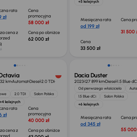
+5 kolejnych
czna rata
Cena
promocyjna
 zł
Miesięczna rata
Cena pr
58 000 zł
od 199 zł
31 500 
sza cena z
Cena po obniżce
 przed
62 000 zł
Cena
ką
33 500 zł
zł
o 1 500 zł
Możliwość odliczenia VAT
Octavia
Dacia Duster
432 km
Automat
Diesel
2.0 TDI
2023
127 899 km
Diesel
1.5 Blue dC
Od pierwszego właściciela
Auta
jowe
2.0 TDI
Salon Polska
1.5 Blue dCi
Salon Polska
+4 kolejnych
+6 kolejnych
czna rata
Cena
promocyjna
 zł
Miesięczna rata
Cena pr
40 000 zł
od 345 zł
55 000 
sza cena z
Cena po obniżce
 przed
43 000 zł