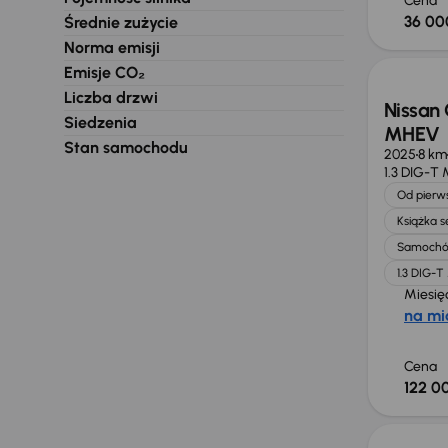
Cena
36 00
Średnie zużycie
Od now
Norma emisji
Emisje CO₂
Liczba drzwi
Nissan 
Siedzenia
MHEV
Stan samochodu
2025
8 km
1.3 DIG-T
Od pierws
Książka 
Samochó
1.3 DIG-
Miesię
na mi
Cena
122 00
Taniej 