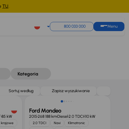
ne
TU
.
800 033 000
Menu
Kategoria
Taniej o 1 000 zł
Sortuj według
Zapisz wyszukiwanie
Ford Mondeo
T
85 kW
2015
268 188 km
Diesel
2.0 TDCI
110 kW
 krajowe
2.0 TDCI
Navi
Klimatronic