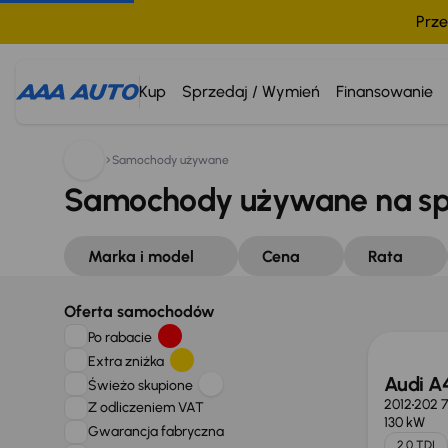
Prze
Kup
Sprzedaj / Wymień
Finansowanie
Samochody używane
Samochody używane na s
Marka i model
Cena
Rata
Oferta samochodów
Po rabacie
Extra zniżka
Audi A
Świeżo skupione
2012
202 
Z odliczeniem VAT
130 kW
Gwarancja fabryczna
2.0 TDI