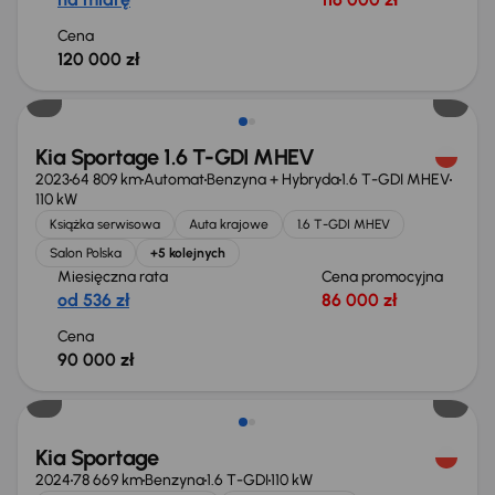
Cena
120 000 zł
Kia Sportage 1.6 T-GDI MHEV
2023
64 809 km
Automat
Benzyna + Hybryda
1.6 T-GDI MHEV
110 kW
Książka serwisowa
Auta krajowe
1.6 T-GDI MHEV
Salon Polska
+5 kolejnych
Miesięczna rata
Cena promocyjna
od 536 zł
86 000 zł
Cena
90 000 zł
Możliwość odliczenia VAT
Kia Sportage
2024
78 669 km
Benzyna
1.6 T-GDI
110 kW