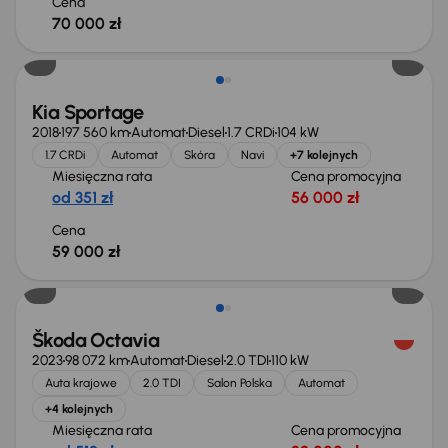
Cena
70 000 zł
Kia Sportage
2018
197 560 km
Automat
Diesel
1.7 CRDi
104 kW
1.7 CRDi
Automat
Skóra
Navi
+7 kolejnych
Miesięczna rata
Cena promocyjna
od 351 zł
56 000 zł
Cena
59 000 zł
Škoda Octavia
2023
98 072 km
Automat
Diesel
2.0 TDI
110 kW
Auta krajowe
2.0 TDI
Salon Polska
Automat
+4 kolejnych
Miesięczna rata
Cena promocyjna