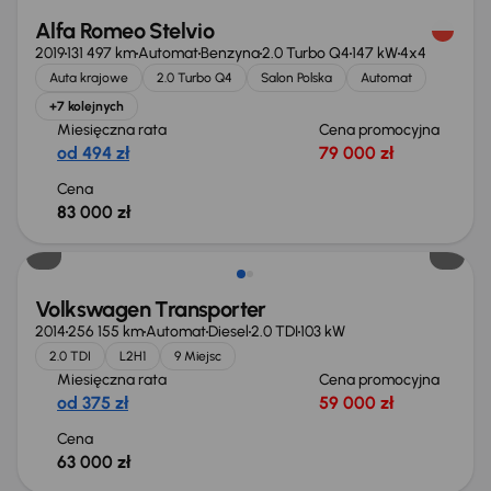
Alfa Romeo Stelvio
2019
131 497 km
Automat
Benzyna
2.0 Turbo Q4
147 kW
4x4
Auta krajowe
2.0 Turbo Q4
Salon Polska
Automat
+7 kolejnych
Miesięczna rata
Cena promocyjna
od 494 zł
79 000 zł
Cena
83 000 zł
Volkswagen Transporter
2014
256 155 km
Automat
Diesel
2.0 TDI
103 kW
2.0 TDI
L2H1
9 Miejsc
Miesięczna rata
Cena promocyjna
od 375 zł
59 000 zł
Cena
63 000 zł
Możliwość odliczenia VAT