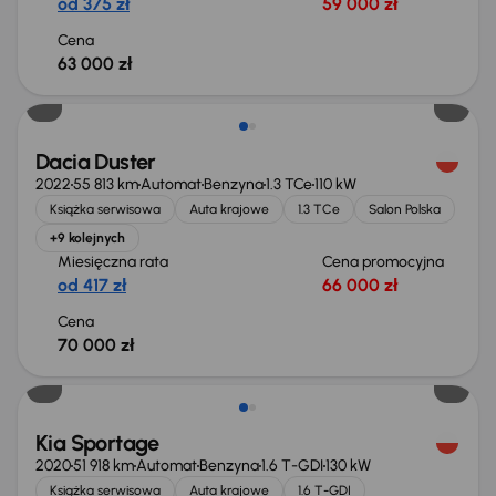
od 375 zł
59 000 zł
Cena
63 000 zł
Dacia Duster
2022
55 813 km
Automat
Benzyna
1.3 TCe
110 kW
Książka serwisowa
Auta krajowe
1.3 TCe
Salon Polska
+9 kolejnych
Miesięczna rata
Cena promocyjna
od 417 zł
66 000 zł
Cena
70 000 zł
Kia Sportage
2020
51 918 km
Automat
Benzyna
1.6 T-GDI
130 kW
Książka serwisowa
Auta krajowe
1.6 T-GDI