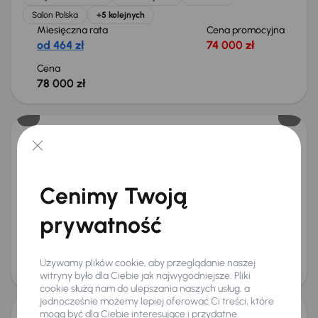
Salon Polska
+5 kolejnych
Miesięczna rata
Cena promocyjna
od 464 zł
74 000 zł
Cena
78 000 zł
Kia Sportage
2022
48 185 km
Benzyna
1.6 T-GDI
110 kW
Od pierwszego właściciela
Książka serwisowa
Cenimy Twoją
Auta krajowe
1.6 T-GDI
+6 kolejnych
Miesięczna rata
Cena promocyjna
prywatność
od 524 zł
84 000 zł
Cena
Używamy plików cookie, aby przeglądanie naszej
88 000 zł
witryny było dla Ciebie jak najwygodniejsze. Pliki
cookie służą nam do ulepszania naszych usług, a
jednocześnie możemy lepiej oferować Ci treści, które
mogą być dla Ciebie interesujące i przydatne.