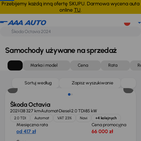
Przebijemy każdą inną ofertę SKUPU. Darmowa wycena auta
online
TU
.
Samochody używane na sprzedaż
Marka i model
Cena
Rata
R
Możliwość odliczenia VAT
Sortuj według
Zapisz wyszukiwanie
Škoda Octavia
2021
138 327 km
Automat
Diesel
2.0 TDI
85 kW
2.0 TDI
Automat
VAT 23%
Navi
+4 kolejnych
Miesięczna rata
Cena promocyjna
od 417 zł
66 000 zł