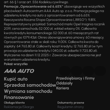
art. 66 § 1 oraz art. 556 Kodeksu cywilnego.
Promocja „Oprocentowanie od 6,65%”
obowiązuje we wszystkich
placówkach Autocentrum AAA Auto sp. z o.o. Promocja polega na
udzieleniu kredytu na auto z oprocentowaniem od 6,65%.
Rzeczywista Roczna Stopa Oprocentowania („RRSO“): 9,81%.
Reprezentatywny przykład: Samochód marki Opel Insignia rocznik
2019, cena samochodu 52 000 zł, wkład własny 0%. Całkowita
kwota kredytu konsumenckiego 52 000 zł, 60 miesięcznych rat
równych po 1079,43zł. Okres obowiązywania umowy: 60 miesięcy.
Oprocentowanie stałe w skali roku: 9,00%. Całkowita kwota do
zapłaty: 64 765,80 zł. Całkowity koszt kredytu: 12 765,80 zł (w tym
prowizja za udzielenie kredytu 1 040,00 zł, odsetki 11 725,80 zł).
Wyliczenie na dzień 11.12.2025 r. Zawarcie ubezpieczenia nie jest
warunkiem udzielenia kredytu.
Pokaż wszystko
Kupić auto
Przedsiębiorcy i firmy
Oddziały
Sprzedaż samochodów
Kariera
Wymiana samochodu
Finansowanie
Obsługa klienta
Dokumenty prawne
Reklamacje/Skarga
Regulamin strony