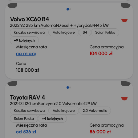
Volvo XC60 B4
2022
92 285 km
Automat
Diesel + Hybryda
B4
145 kW
Książka serwisowa
Auta krajowe
B4
Salon Polska
+9 kolejnych
Miesięczna rata
Cena promocyjna
na miarę
104 000 zł
Cena
108 000 zł
Toyota RAV 4
2021
131 120 km
Benzyna
2.0 Valvematic
129 kW
Książka serwisowa
Auta krajowe
2.0 Valvematic
Salon Polska
+4 kolejnych
Miesięczna rata
Cena promocyjna
od 536 zł
86 000 zł