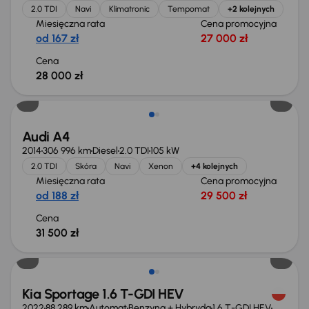
2.0 TDI
Navi
Klimatronic
Tempomat
+2 kolejnych
Miesięczna rata
Cena promocyjna
od 167 zł
27 000 zł
Cena
28 000 zł
Audi A4
2014
306 996 km
Diesel
2.0 TDI
105 kW
2.0 TDI
Skóra
Navi
Xenon
+4 kolejnych
Miesięczna rata
Cena promocyjna
od 188 zł
29 500 zł
Cena
31 500 zł
Możliwość odliczenia VAT
Kia Sportage 1.6 T-GDI HEV
2022
88 289 km
Automat
Benzyna + Hybryda
1.6 T-GDI HEV