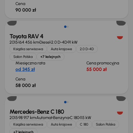
Cena
90 000 zł
Toyota RAV 4
2015
164 456 km
Diesel
2.0 D-4D
91 kW
Książka serwisowa
Auta krajowe
2.0 D-4D
Salon Polska
+7 kolejnych
Miesięczna rata
Cena promocyjna
od 345 zł
55 000 zł
Cena
58 000 zł
Mercedes-Benz C 180
2015
98 917 km
Automat
Benzyna
C 180
115 kW
Książka serwisowa
Auta krajowe
C 180
Salon Polska
+7 kolejnych