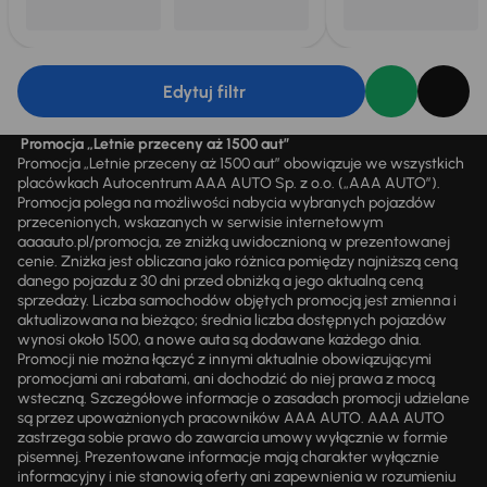
Edytuj filtr
Promocja „Letnie przeceny aż 1500 aut”
Promocja „Letnie przeceny aż 1500 aut” obowiązuje we wszystkich
placówkach Autocentrum AAA AUTO Sp. z o.o. („AAA AUTO”).
Promocja polega na możliwości nabycia wybranych pojazdów
przecenionych, wskazanych w serwisie internetowym
aaaauto.pl/promocja, ze zniżką uwidocznioną w prezentowanej
cenie. Zniżka jest obliczana jako różnica pomiędzy najniższą ceną
danego pojazdu z 30 dni przed obniżką a jego aktualną ceną
sprzedaży. Liczba samochodów objętych promocją jest zmienna i
aktualizowana na bieżąco; średnia liczba dostępnych pojazdów
wynosi około 1500, a nowe auta są dodawane każdego dnia.
Promocji nie można łączyć z innymi aktualnie obowiązującymi
promocjami ani rabatami, ani dochodzić do niej prawa z mocą
wsteczną. Szczegółowe informacje o zasadach promocji udzielane
są przez upoważnionych pracowników AAA AUTO. AAA AUTO
zastrzega sobie prawo do zawarcia umowy wyłącznie w formie
pisemnej. Prezentowane informacje mają charakter wyłącznie
informacyjny i nie stanowią oferty ani zapewnienia w rozumieniu