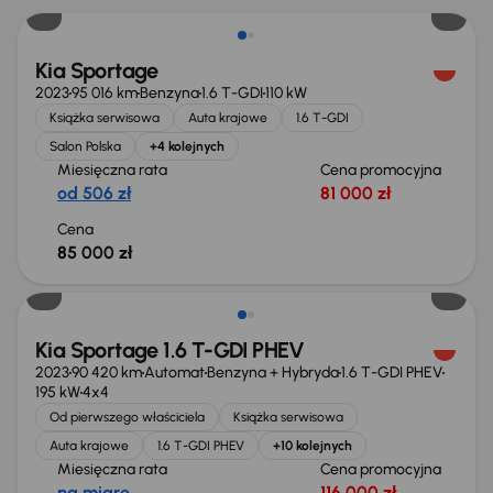
Kia Sportage
2023
95 016 km
Benzyna
1.6 T-GDI
110 kW
Książka serwisowa
Auta krajowe
1.6 T-GDI
Salon Polska
+4 kolejnych
Miesięczna rata
Cena promocyjna
od 506 zł
81 000 zł
Cena
85 000 zł
Możliwość odliczenia VAT
Kia Sportage 1.6 T-GDI PHEV
2023
90 420 km
Automat
Benzyna + Hybryda
1.6 T-GDI PHEV
195 kW
4x4
Od pierwszego właściciela
Książka serwisowa
Auta krajowe
1.6 T-GDI PHEV
+10 kolejnych
Miesięczna rata
Cena promocyjna
na miarę
116 000 zł