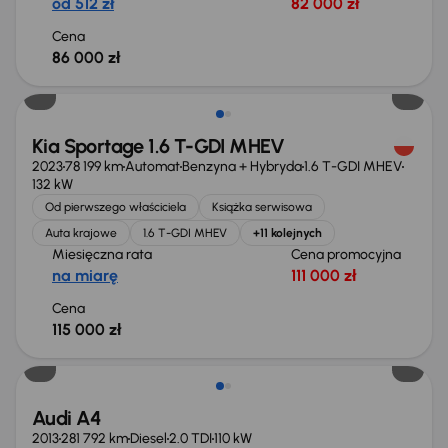
od 512 zł
82 000 zł
Cena
86 000 zł
Możliwość odliczenia VAT
Kia Sportage 1.6 T-GDI MHEV
2023
78 199 km
Automat
Benzyna + Hybryda
1.6 T-GDI MHEV
132 kW
Od pierwszego właściciela
Książka serwisowa
Auta krajowe
1.6 T-GDI MHEV
+11 kolejnych
Miesięczna rata
Cena promocyjna
na miarę
111 000 zł
Cena
115 000 zł
Audi A4
2013
281 792 km
Diesel
2.0 TDI
110 kW