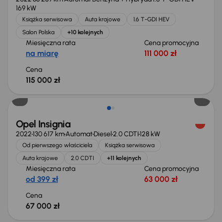
169 kW
Książka serwisowa
Auta krajowe
1.6 T-GDI HEV
Salon Polska
+10 kolejnych
Miesięczna rata
Cena promocyjna
na miarę
111 000 zł
Cena
115 000 zł
Możliwość odliczenia VAT
Opel Insignia
2022
130 617 km
Automat
Diesel
2.0 CDTI
128 kW
Od pierwszego właściciela
Książka serwisowa
Auta krajowe
2.0 CDTI
+11 kolejnych
Miesięczna rata
Cena promocyjna
od 399 zł
63 000 zł
Cena
67 000 zł