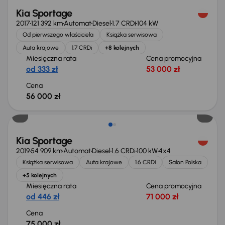
Kia Sportage
2017
121 392 km
Automat
Diesel
1.7 CRDi
104 kW
Od pierwszego właściciela
Książka serwisowa
Auta krajowe
1.7 CRDi
+8 kolejnych
Miesięczna rata
Cena promocyjna
od 333 zł
53 000 zł
Cena
56 000 zł
Kia Sportage
2019
54 909 km
Automat
Diesel
1.6 CRDi
100 kW
4x4
Książka serwisowa
Auta krajowe
1.6 CRDi
Salon Polska
+5 kolejnych
Miesięczna rata
Cena promocyjna
od 446 zł
71 000 zł
Cena
75 000 zł