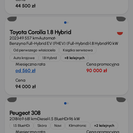
44 500 zł
Możliwość odliczenia VAT
Toyota Corolla 1.8 Hybrid
2023
49 557 km
Automat
Benzyna Full-Hybrid EV (FHEV) (Full-Hybrid)
1.8 Hybrid
90 kW
Od pierwszego właściciela
Książka serwisowa
Auta krajowe
1.8 Hybrid
+8 kolejnych
Miesięczna rata
Cena promocyjna
od 560 zł
90 000 zł
Cena
94 000 zł
Peugeot 308
2018
169 681 km
Diesel
1.5 BlueHDi
96 kW
1.5 BlueHDi
Skóra
Navi
Klimatronic
+2 kolejnych
Miesięczna rata
Cena promocyjna