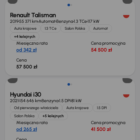
Renault Talisman
2019
55 371 km
Automat
Benzyna
1.3 TCe
117 kW
Auta krajowe
1.3 TCe
Salon Polska
Automat
+4 kolejnych
Miesięczna rata
Cena promocyjna
od 342 zł
54 500 zł
Cena
57 500 zł
Możliwość odliczenia VAT
Hyundai i30
2021
154 646 km
Benzyna
1.5 DPI
81 kW
Od pierwszego właściciela
Auta krajowe
1.5 DPI
Salon Polska
+5 kolejnych
Miesięczna rata
Cena promocyjna
od 265 zł
41 500 zł
Cena