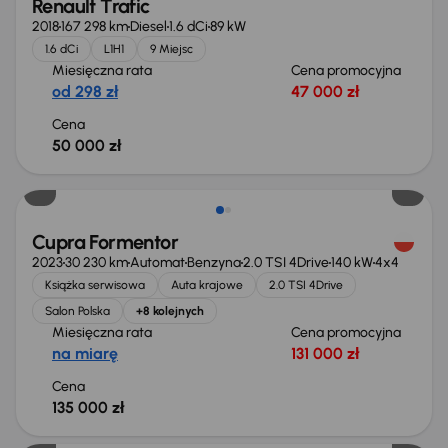
Renault Trafic
2018
167 298 km
Diesel
1.6 dCi
89 kW
1.6 dCi
L1H1
9 Miejsc
Miesięczna rata
Cena promocyjna
od 298 zł
47 000 zł
Cena
50 000 zł
Możliwość odliczenia VAT
Cupra Formentor
2023
30 230 km
Automat
Benzyna
2.0 TSI 4Drive
140 kW
4x4
Książka serwisowa
Auta krajowe
2.0 TSI 4Drive
Salon Polska
+8 kolejnych
Miesięczna rata
Cena promocyjna
na miarę
131 000 zł
Cena
135 000 zł