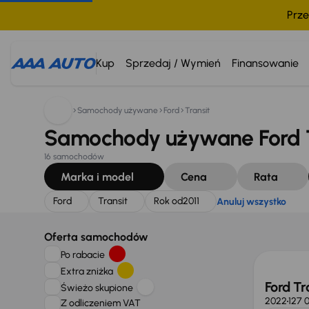
Prze
Szukam:
Ford
Transit
Rok od
2011
Anuluj wszystko
Kup
Sprzedaj / Wymień
Finansowanie
Samochody używane
Ford
Transit
Samochody używane Ford Tr
16 samochodów
Marka i model
Cena
Rata
Ford
Transit
Rok od
2011
Anuluj wszystko
Taniej 
Oferta samochodów
Po rabacie
Extra zniżka
Ford Tr
Świeżo skupione
2022
127 
Z odliczeniem VAT