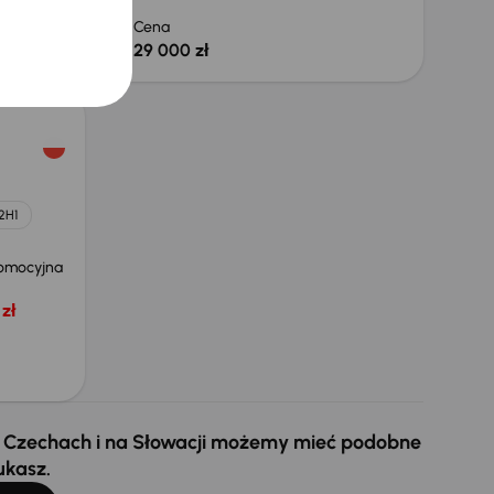
 zł
Cena
29 000 zł
2H1
omocyjna
zł
 w Czechach i na Słowacji możemy mieć podobne
ukasz.