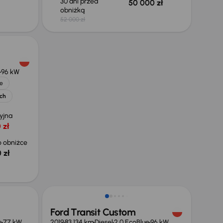
30 dni przed
50 000 zł
obniżką
52 000 zł
96 kW
e
ych
yjna
 zł
 obniżce
 zł
Taniej o 1 000 zł
Ford Transit Custom
e
77 kW
2019
83 134 km
Diesel
2.0 EcoBlue
96 kW