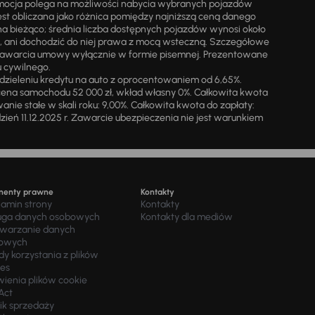
omocja polega na możliwości nabycia wybranych pojazdów
st obliczana jako różnica pomiędzy najniższą ceną danego
na bieżąco; średnia liczba dostępnych pojazdów wynosi około
i, ani dochodzić do niej prawa z mocą wsteczną. Szczegółowe
zawarcia umowy wyłącznie w formie pisemnej. Prezentowane
u cywilnego.
zieleniu kredytu na auto z oprocentowaniem od 6,65%.
cena samochodu 52 000 zł, wkład własny 0%. Całkowita kwota
ie stałe w skali roku: 9,00%. Całkowita kwota do zapłaty:
a dzień 11.12.2025 r. Zawarcie ubezpieczenia nie jest warunkiem
menty prawne
Kontakty
lamin strony
Kontakty
uga danych osobowych
Kontakty dla mediów
twarzanie danych
owych
y korzystania z plików
ies
wienia plików cookie
Act
ik sprzedaży