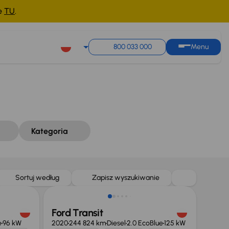
ne
TU
.
Sortuj według
Zapisz wyszukiwanie
800 033 000
Menu
Kategoria
Taniej o 1 000 zł
Sortuj według
Zapisz wyszukiwanie
Ford Transit
e
96 kW
2020
244 824 km
Diesel
2.0 EcoBlue
125 kW