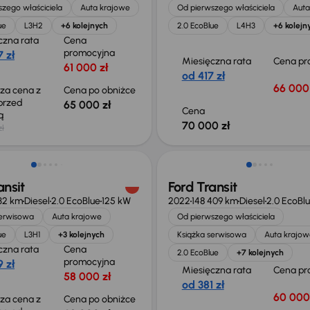
zego właściciela
Auta krajowe
Od pierwszego właściciela
Auta
ue
L3H2
+6 kolejnych
2.0 EcoBlue
L4H3
+6 kolejn
czna rata
Cena
promocyjna
 zł
Miesięczna rata
Cena pr
61 000 zł
od 417 zł
66 000 
sza cena z
Cena po obniżce
 przed
65 000 zł
Cena
ką
70 000 zł
zł
o 1 000 zł
Możliwość odliczenia VAT
ansit
Ford Transit
32 km
Diesel
2.0 EcoBlue
125 kW
2022
148 409 km
Diesel
2.0 EcoBl
serwisowa
Auta krajowe
Od pierwszego właściciela
ue
L3H1
+3 kolejnych
Książka serwisowa
Auta krajow
czna rata
Cena
2.0 EcoBlue
+7 kolejnych
promocyjna
 zł
Miesięczna rata
Cena pr
58 000 zł
od 381 zł
60 000
sza cena z
Cena po obniżce