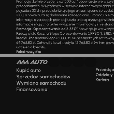
Promocja „Letnie przeceny aż 1500 aut” obowiązuje we wszy
przecenionych, wskazanych w serwisie internetowym aaaauto.
pojazdu z 30 dni przed obniżką a jego aktualną ceną sprzeda
1500, a nowe auta są dodawane każdego dnia. Promocji nie m
informacje o zasadach promocji udzielane są przez upowa
informacje mają charakter wyłącznie informacyjny i nie stanow
Promocja „Oprocentowanie od 6,65%”
obowiązuje we wszystk
Rzeczywista Roczna Stopa Oprocentowania („RRSO“): 9,81%. R
kredytu konsumenckiego 52 000 zł, 60 miesięcznych rat równy
64 765,80 zł. Całkowity koszt kredytu: 12 765,80 zł (w tym prowi
udzielenia kredytu.
Pokaż wszystko
Kupić auto
Przedsiębi
Oddziały
Sprzedaż samochodów
Kariera
Wymiana samochodu
Finansowanie