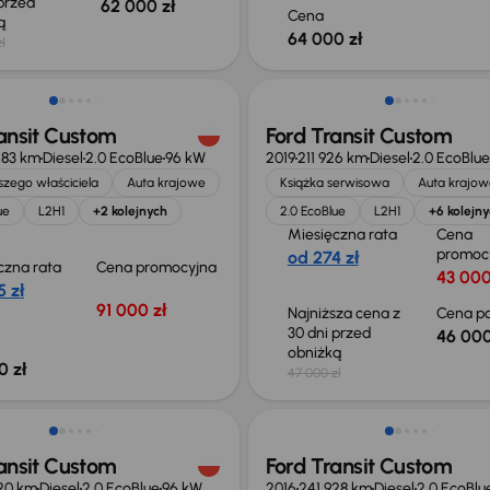
 przed
62 000 zł
Cena
ką
64 000 zł
ł
 skupione
Taniej o 1 000 zł
ansit Custom
Ford Transit Custom
283 km
Diesel
2.0 EcoBlue
96 kW
2019
211 926 km
Diesel
2.0 EcoBlue
zego właściciela
Auta krajowe
Książka serwisowa
Auta krajow
ue
L2H1
+2 kolejnych
2.0 EcoBlue
L2H1
+6 kolejn
Miesięczna rata
Cena
promoc
od 274 zł
czna rata
Cena promocyjna
43 000
 zł
91 000 zł
Najniższa cena z
Cena po
30 dni przed
46 000
obniżką
0 zł
47 000 zł
ość odliczenia VAT
Taniej o 1 000 zł
ansit Custom
Ford Transit Custom
20 km
Diesel
2.0 EcoBlue
96 kW
2016
241 928 km
Diesel
2.0 EcoBlu