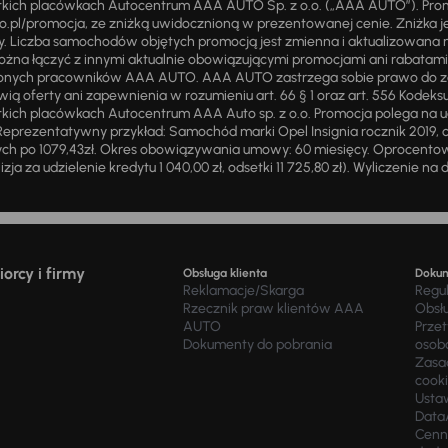
stkich placówkach Autocentrum AAA AUTO Sp. z o.o. („AAA AUTO”). Pr
pl/promocja, ze zniżką uwidocznioną w prezentowanej cenie. Zniżka je
ży. Liczba samochodów objętych promocją jest zmienna i aktualizowana 
ożna łączyć z innymi aktualnie obowiązującymi promocjami ani rabatam
żnionych pracowników AAA AUTO. AAA AUTO zastrzega sobie prawo do 
ią oferty ani zapewnienia w rozumieniu art. 66 § 1 oraz art. 556 Kodeks
ich placówkach Autocentrum AAA Auto sp. z o.o. Promocja polega na ud
eprezentatywny przykład: Samochód marki Opel Insignia rocznik 2019, 
ch po 1079,43zł. Okres obowiązywania umowy: 60 miesięcy. Oprocentowan
zja za udzielenie kredytu 1 040,00 zł, odsetki 11 725,80 zł). Wyliczenie n
orcy i firmy
Obsługa klienta
Doku
Reklamacje/Skarga
Regu
Rzecznik praw klientów AAA
Obsł
AUTO
Prze
Dokumenty do pobrania
osob
Zasad
cook
Usta
Data
Cenn