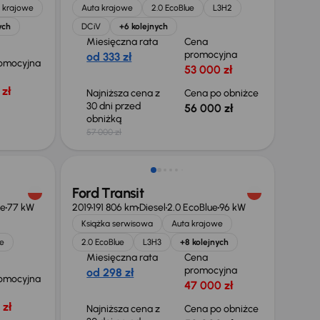
 krajowe
Auta krajowe
2.0 EcoBlue
L3H2
ych
DCiV
+6 kolejnych
Miesięczna rata
Cena
promocyjna
od 333 zł
omocyjna
53 000 zł
zł
Najniższa cena z
Cena po obniżce
30 dni przed
56 000 zł
obniżką
57 000 zł
Taniej o 2 000 zł
Ford Transit
ue
77 kW
2019
191 806 km
Diesel
2.0 EcoBlue
96 kW
Książka serwisowa
Auta krajowe
e
2.0 EcoBlue
L3H3
+8 kolejnych
Miesięczna rata
Cena
promocyjna
od 298 zł
omocyjna
47 000 zł
 zł
Najniższa cena z
Cena po obniżce