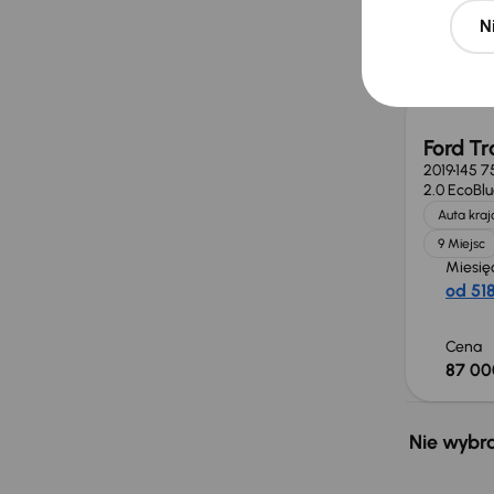
N
Cena
80 00
Ford Tr
2019
145 7
2.0 EcoBl
Auta kra
9 Miejsc
Miesię
od 518
Cena
87 00
Nie wybra