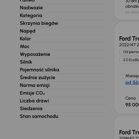
30 dni
obniż
Nadwozie
63 000 z
Świeżo
Kategoria
Skrzynia biegów
Napęd
Ford Tr
Kolor
2022
147 
Moc
Od pierws
Wyposażenie
2.0 EcoBl
Silnik
Pojemność silnika
Miesię
Średnie zużycie
od 565
Norma emisji
Emisje CO₂
Cena
Liczba drzwi
95 00
Siedzenia
Możliw
Stan samochodu
Ford Tr
2018
142 2