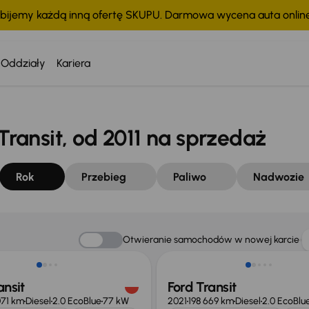
bijemy każdą inną ofertę SKUPU. Darmowa wycena auta onli
Oddziały
Kariera
ansit, od 2011 na sprzedaż
Rok
Przebieg
Paliwo
Nadwozie
o 1 500 zł
Możliwość odliczenia VAT
Otwieranie samochodów w nowej karcie
ansit
Ford Transit
071 km
Diesel
2.0 EcoBlue
77 kW
2021
198 669 km
Diesel
2.0 EcoBlu