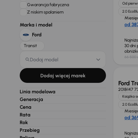
Od pierws
Gwarancja fabryczna
2.0 EcoBl
Z niskim spalaniem
Miesię
od 387
Marka i model
Ford
Najniż
Transit
30 dni
obniż
66 500 
Dodaj model
Taniej 
Dodaj więcej marek
Ford Tr
2018
147 7
Linia modelowa
Książka 
Generacja
2.0 EcoBl
Cena
Miesię
Rata
od 369
Rok
Przebieg
Najniż
Paliwo