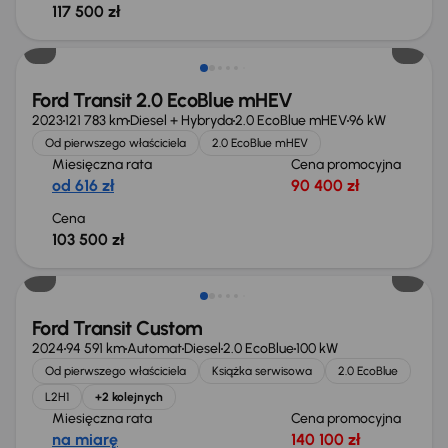
117 500 zł
Możliwość odliczenia VAT
Ford Transit 2.0 EcoBlue mHEV
2023
121 783 km
Diesel + Hybryda
2.0 EcoBlue mHEV
96 kW
Od pierwszego właściciela
2.0 EcoBlue mHEV
Miesięczna rata
Cena promocyjna
od 616 zł
90 400 zł
Cena
103 500 zł
Możliwość odliczenia VAT
Ford Transit Custom
2024
94 591 km
Automat
Diesel
2.0 EcoBlue
100 kW
Od pierwszego właściciela
Książka serwisowa
2.0 EcoBlue
L2H1
+2 kolejnych
Miesięczna rata
Cena promocyjna
na miarę
140 100 zł