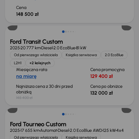
Cena
148 500 zł
Taniej o 13 400 zł
Ford Transit Custom
2025
20 777 km
Diesel
2.0 EcoBlue
81 kW
Od pierwszego właściciela
Książka serwisowa
2.0 EcoBlue
L2H1
+2 kolejnych
Miesięczna rata
Cena promocyjna
na miarę
129 400 zł
Najniższa cena z 30 dni przed
Cena po obniżce
obniżką
132 000 zł
145 400 zł
Taniej o 13 200 zł
Ford Tourneo Custom
2025
17 655 km
Automat
Diesel
2.0 EcoBlue AWD
125 kW
4x4
Od pierwszego właściciela
Książka serwisowa