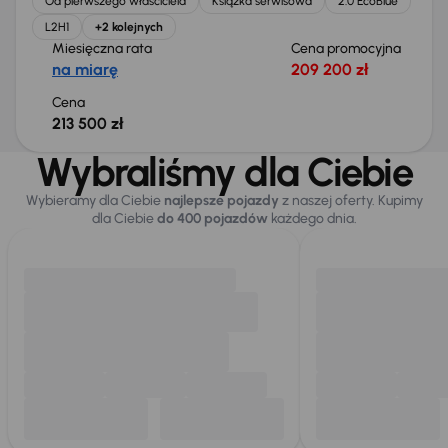
Od pierwszego właściciela
Książka serwisowa
2.0 EcoBlue
L2H1
+2 kolejnych
Miesięczna rata
Cena promocyjna
na miarę
209 200 zł
Cena
213 500 zł
Wybraliśmy dla Ciebie
Wybieramy dla Ciebie
najlepsze pojazdy
z naszej oferty. Kupimy
dla Ciebie
do 400 pojazdów
każdego dnia.