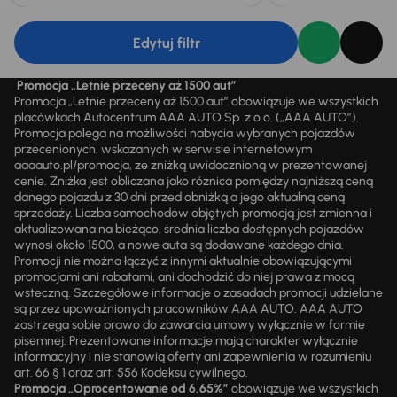
Edytuj filtr
Promocja „Letnie przeceny aż 1500 aut”
Promocja „Letnie przeceny aż 1500 aut” obowiązuje we wszystkich
placówkach Autocentrum AAA AUTO Sp. z o.o. („AAA AUTO”).
Promocja polega na możliwości nabycia wybranych pojazdów
przecenionych, wskazanych w serwisie internetowym
aaaauto.pl/promocja, ze zniżką uwidocznioną w prezentowanej
cenie. Zniżka jest obliczana jako różnica pomiędzy najniższą ceną
danego pojazdu z 30 dni przed obniżką a jego aktualną ceną
sprzedaży. Liczba samochodów objętych promocją jest zmienna i
aktualizowana na bieżąco; średnia liczba dostępnych pojazdów
wynosi około 1500, a nowe auta są dodawane każdego dnia.
Promocji nie można łączyć z innymi aktualnie obowiązującymi
promocjami ani rabatami, ani dochodzić do niej prawa z mocą
wsteczną. Szczegółowe informacje o zasadach promocji udzielane
są przez upoważnionych pracowników AAA AUTO. AAA AUTO
zastrzega sobie prawo do zawarcia umowy wyłącznie w formie
pisemnej. Prezentowane informacje mają charakter wyłącznie
informacyjny i nie stanowią oferty ani zapewnienia w rozumieniu
art. 66 § 1 oraz art. 556 Kodeksu cywilnego.
Promocja „Oprocentowanie od 6,65%”
obowiązuje we wszystkich