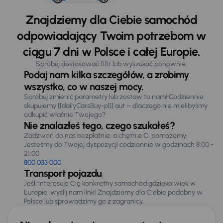
Znajdziemy dla Ciebie samochód
odpowiadający Twoim potrzebom w
ciągu 7 dni w Polsce i całej Europie.
Spróbuj dostosować filtr lub wyszukać ponownie.
Podaj nam kilka szczegółów, a zrobimy
wszystko, co w naszej mocy.
Spróbuj zmienić parametry lub zostaw to nam! Codziennie
skupujemy [[dailyCarsBuy-pl]] aut – dlaczego nie mielibyśmy
odkupić właśnie Twojego?
Nie znalazłeś tego, czego szukałeś?
Zadzwoń do nas bezpłatnie, a chętnie Ci pomożemy.
Jesteśmy do Twojej dyspozycji codziennie w godzinach 8:00 -
21:00
800 033 000
Transport pojazdu
Jeśli interesuje Cię konkretny samochód gdziekolwiek w
Europie, wyślij nam link! Znajdziemy dla Ciebie podobny w
Polsce lub sprowadzimy go z zagranicy.