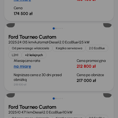
Cena
174 500 zł
Taniej o 1 100 zł
Ford Tourneo Custom
2025
24 015 km
Automat
Diesel
2.0 EcoBlue
125 kW
Od pierwszego właściciela
Książka serwisowa
2.0 EcoBlue
L2H1
+2 kolejnych
Miesięczna rata
Cena promocyjna
na miarę
212 800 zł
Najniższa cena z 30 dni przed
Cena po obniżce
obniżką
217 000 zł
218 100 zł
Od nowego taniej o 51 100 zł
Ford Tourneo Custom
2025
10 471 km
Diesel
2.0 EcoBlue
110 kW