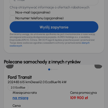
Chcę otrzymywać informacje o ofertach rabatowych
Na e-mail
(opcjonalnie)
Na numer telefonu
(opcjonalnie)
Wyślij zapytanie
Zwracamy uwagę, że umówienie spotkania nie jest równoznaczne z rezerwacją
ani zagwarantowaną dostępnością pojazdu. AURES Holdings a.s., z siedzibą
Dopraváků 874/15, Čimice, 184 00 Praga 8, będzie przechowywać i przetwarzać
Twoje dane osobowe zgodnie z zasadami ochrony i przetwarzania
danych
osobowych
.
Możliwość odliczenia VAT
Polecane samochody z innych rynków
Ford Transit
2024
83 615 km
Diesel
2.0 EcoBlue
96 kW
2.0 EcoBlue
Miesięczna rata
Cena promocyjna
na miarę
109 900 zł
Cena