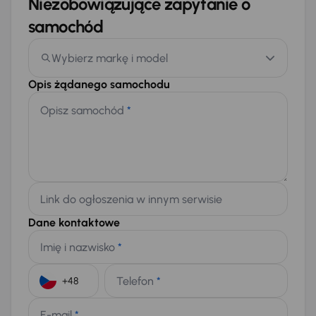
Niezobowiązujące zapytanie o
samochód
Wybierz markę i model
Opis żądanego samochodu
Opisz samochód
*
Link do ogłoszenia w innym serwisie
Dane kontaktowe
Imię i nazwisko
*
Telefon
*
+48
E-mail
*