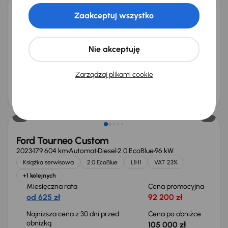
Zaakceptuj wszystko
Ford Transit Custom
2023
204 945 km
Diesel
2.0 EcoBlue
77 kW
Od pierwszego właściciela
2.0 EcoBlue
Nie akceptuję
Miesięczna rata
Cena promocyjna
od 345 zł
46 100 zł
Zarządzaj plikami cookie
Najniższa cena z 30 dni przed
Cena po obniżce
obniżką
58 000 zł
65 600 zł
Taniej o 6 700 zł
Ford Tourneo Custom
2023
179 604 km
Automat
Diesel
2.0 EcoBlue
96 kW
Książka serwisowa
2.0 EcoBlue
L1H1
VAT 23%
+1 kolejnych
Miesięczna rata
Cena promocyjna
od 625 zł
92 200 zł
Najniższa cena z 30 dni przed
Cena po obniżce
obniżką
105 000 zł