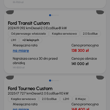
111 700 zł
Taniej o 800 zł
Ford Transit Custom
2024
19 092 km
Diesel
2.0 EcoBlue
81 kW
Od pierwszego właściciela
Książka serwisowa
2.0 EcoBlue
L1H1
+2 kolejnych
Miesięczna rata
Cena promocyjna
na miarę
138 300 zł
Najniższa cena z 30 dni przed
Cena po obniżce
obniżką
141 000 zł
141 800 zł
Ford Tourneo Custom
2025
17 727 km
Diesel
2.0 EcoBlue
110 kW
Książka serwisowa
2.0 EcoBlue
L2H1
8 Miejsc
Miesięczna rata
Cena promocyjna
na miarę
168 400 zł