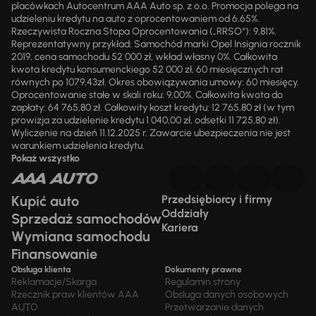
placówkach Autocentrum AAA Auto sp. z o.o. Promocja polega na
udzieleniu kredytu na auto z oprocentowaniem od 6,65%.
Rzeczywista Roczna Stopa Oprocentowania („RRSO“): 9,81%.
Reprezentatywny przykład: Samochód marki Opel Insignia rocznik
2019, cena samochodu 52 000 zł, wkład własny 0%. Całkowita
kwota kredytu konsumenckiego 52 000 zł, 60 miesięcznych rat
równych po 1079,43zł. Okres obowiązywania umowy: 60 miesięcy.
Oprocentowanie stałe w skali roku: 9,00%. Całkowita kwota do
zapłaty: 64 765,80 zł. Całkowity koszt kredytu: 12 765,80 zł (w tym
prowizja za udzielenie kredytu 1 040,00 zł, odsetki 11 725,80 zł).
Wyliczenie na dzień 11.12.2025 r. Zawarcie ubezpieczenia nie jest
warunkiem udzielenia kredytu.
Pokaż wszystko
Kupić auto
Przedsiębiorcy i firmy
Oddziały
Sprzedaż samochodów
Kariera
Wymiana samochodu
Finansowanie
Obsługa klienta
Dokumenty prawne
Reklamacje/Skarga
Regulamin strony
Rzecznik praw klientów AAA
Obsługa danych osobowych
AUTO
Przetwarzanie danych