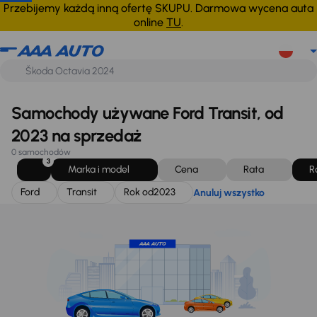
Ford
Transit
Rok od
2023
Anuluj wszystko
Przebijemy każdą inną ofertę SKUPU. Darmowa wycena auta
online
TU
.
Samochody używane Ford Transit, od
2023 na sprzedaż
0 samochodów
3
Marka i model
Cena
Rata
R
Ford
Transit
Rok od
2023
Anuluj wszystko