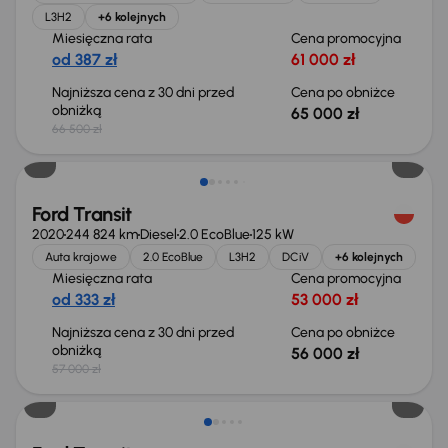
L3H2
+6 kolejnych
Miesięczna rata
Cena promocyjna
od 387 zł
61 000 zł
Najniższa cena z 30 dni przed
Cena po obniżce
obniżką
65 000 zł
66 500 zł
Taniej o 1 000 zł
Ford Transit
2020
244 824 km
Diesel
2.0 EcoBlue
125 kW
Auta krajowe
2.0 EcoBlue
L3H2
DCiV
+6 kolejnych
Miesięczna rata
Cena promocyjna
od 333 zł
53 000 zł
Najniższa cena z 30 dni przed
Cena po obniżce
obniżką
56 000 zł
57 000 zł
Taniej o 1 500 zł