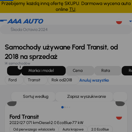
Ford
Transit
Rok od
2018
Anuluj wszystko
Przebijemy każdą inną ofertę SKUPU. Darmowa wycena auta
online
TU
.
Samochody używane Ford Transit, od
2018 na sprzedaż
14 samochodów
3
Marka i model
Cena
Rata
R
Ford
Transit
Rok od
2018
Anuluj wszystko
Taniej o 1 500 zł
Sortuj według
Zapisz wyszukiwanie
Ford Transit
2022
127 071 km
Diesel
2.0 EcoBlue
77 kW
Od pierwszego właściciela
Auta krajowe
2.0 EcoBlue