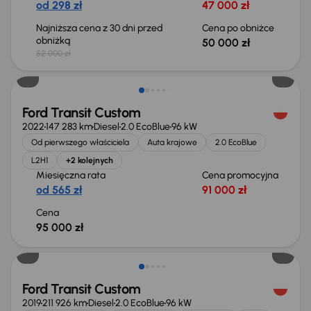
od 298 zł
47 000 zł
Najniższa cena z 30 dni przed
Cena po obniżce
obniżką
50 000 zł
52 000 zł
Świeżo skupione
Ford Transit Custom
2022
147 283 km
Diesel
2.0 EcoBlue
96 kW
Od pierwszego właściciela
Auta krajowe
2.0 EcoBlue
L2H1
+2 kolejnych
Miesięczna rata
Cena promocyjna
od 565 zł
91 000 zł
Cena
95 000 zł
Taniej o 1 000 zł
Ford Transit Custom
2019
211 926 km
Diesel
2.0 EcoBlue
96 kW