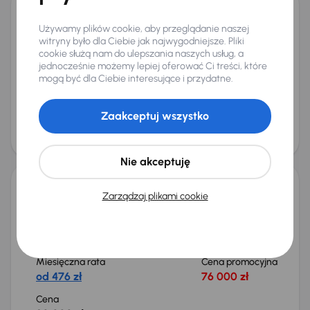
Ford Transit Custom
Używamy plików cookie, aby przeglądanie naszej
2018
142 220 km
Diesel
2.0 EcoBlue
96 kW
witryny było dla Ciebie jak najwygodniejsze. Pliki
cookie służą nam do ulepszania naszych usług, a
Od pierwszego właściciela
Auta krajowe
2.0 EcoBlue
jednocześnie możemy lepiej oferować Ci treści, które
L2H1
+7 kolejnych
mogą być dla Ciebie interesujące i przydatne.
Miesięczna rata
Cena promocyjna
od 345 zł
55 000 zł
Zaakceptuj wszystko
Cena
58 000 zł
Możliwość odliczenia VAT
Nie akceptuję
Zarządzaj plikami cookie
Ford Transit Custom
2021
160 579 km
Diesel
2.0 EcoBlue
136 kW
Od pierwszego właściciela
Auta krajowe
2.0 EcoBlue
L2H1
+2 kolejnych
Miesięczna rata
Cena promocyjna
od 476 zł
76 000 zł
Cena