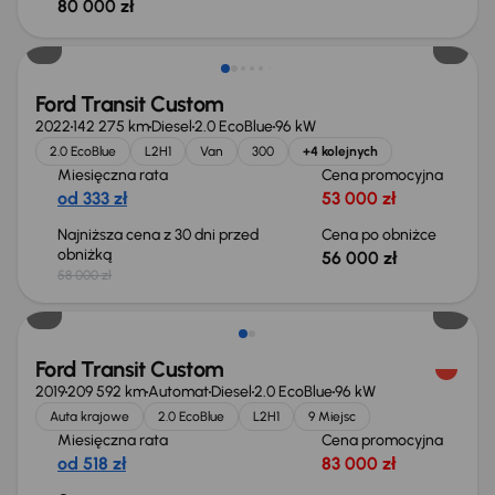
80 000 zł
Taniej o 2 000 zł
Ford Transit Custom
2022
142 275 km
Diesel
2.0 EcoBlue
96 kW
2.0 EcoBlue
L2H1
Van
300
+4 kolejnych
Miesięczna rata
Cena promocyjna
od 333 zł
53 000 zł
Najniższa cena z 30 dni przed
Cena po obniżce
obniżką
56 000 zł
58 000 zł
Ford Transit Custom
2019
209 592 km
Automat
Diesel
2.0 EcoBlue
96 kW
Auta krajowe
2.0 EcoBlue
L2H1
9 Miejsc
Miesięczna rata
Cena promocyjna
od 518 zł
83 000 zł