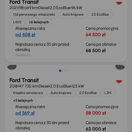
Ford Transit
2021
198 669 km
Diesel
2.0 EcoBlue
96 kW
Od pierwszego właściciela
Auta krajowe
2.0 EcoBlue
L4H3
+6 kolejnych
Miesięczna rata
Cena promocyjna
od 408 zł
64 500 zł
Najniższa cena z 30 dni przed
Cena po obniżce
obniżką
68 500 zł
70 000 zł
Taniej o 1 000 zł
Ford Transit
2018
147 732 km
Diesel
2.0 EcoBlue
125 kW
Książka serwisowa
Auta krajowe
2.0 EcoBlue
L3H1
+3 kolejnych
Miesięczna rata
Cena promocyjna
od 369 zł
58 000 zł
Najniższa cena z 30 dni przed
Cena po obniżce
obniżką
62 000 zł