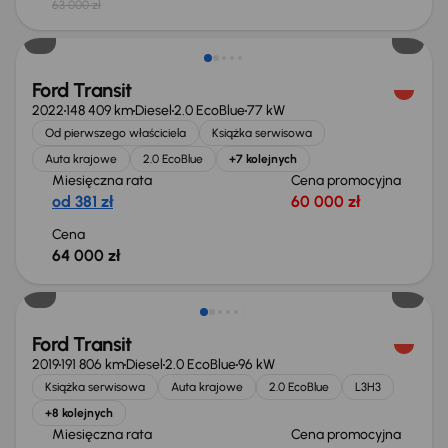
63 000 zł
Możliwość odliczenia VAT
Ford Transit
2022
148 409 km
Diesel
2.0 EcoBlue
77 kW
Od pierwszego właściciela
Książka serwisowa
Auta krajowe
2.0 EcoBlue
+7 kolejnych
Miesięczna rata
Cena promocyjna
od 381 zł
60 000 zł
Cena
64 000 zł
Taniej o 2 000 zł
Ford Transit
2019
191 806 km
Diesel
2.0 EcoBlue
96 kW
Książka serwisowa
Auta krajowe
2.0 EcoBlue
L3H3
+8 kolejnych
Miesięczna rata
Cena promocyjna