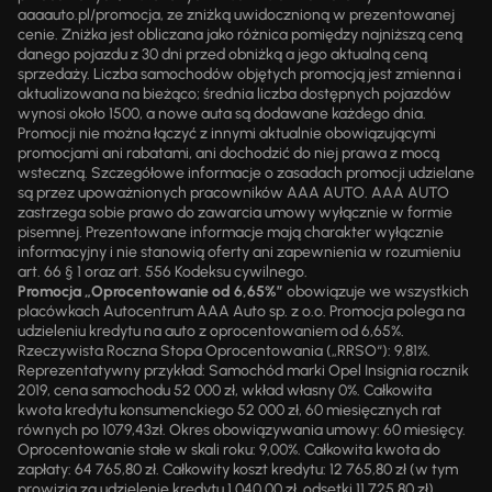
aaaauto.pl/promocja, ze zniżką uwidocznioną w prezentowanej
cenie. Zniżka jest obliczana jako różnica pomiędzy najniższą ceną
danego pojazdu z 30 dni przed obniżką a jego aktualną ceną
sprzedaży. Liczba samochodów objętych promocją jest zmienna i
aktualizowana na bieżąco; średnia liczba dostępnych pojazdów
wynosi około 1500, a nowe auta są dodawane każdego dnia.
Promocji nie można łączyć z innymi aktualnie obowiązującymi
promocjami ani rabatami, ani dochodzić do niej prawa z mocą
wsteczną. Szczegółowe informacje o zasadach promocji udzielane
są przez upoważnionych pracowników AAA AUTO. AAA AUTO
zastrzega sobie prawo do zawarcia umowy wyłącznie w formie
pisemnej. Prezentowane informacje mają charakter wyłącznie
informacyjny i nie stanowią oferty ani zapewnienia w rozumieniu
art. 66 § 1 oraz art. 556 Kodeksu cywilnego.
Promocja „Oprocentowanie od 6,65%”
obowiązuje we wszystkich
placówkach Autocentrum AAA Auto sp. z o.o. Promocja polega na
udzieleniu kredytu na auto z oprocentowaniem od 6,65%.
Rzeczywista Roczna Stopa Oprocentowania („RRSO“): 9,81%.
Reprezentatywny przykład: Samochód marki Opel Insignia rocznik
2019, cena samochodu 52 000 zł, wkład własny 0%. Całkowita
kwota kredytu konsumenckiego 52 000 zł, 60 miesięcznych rat
równych po 1079,43zł. Okres obowiązywania umowy: 60 miesięcy.
Oprocentowanie stałe w skali roku: 9,00%. Całkowita kwota do
zapłaty: 64 765,80 zł. Całkowity koszt kredytu: 12 765,80 zł (w tym
prowizja za udzielenie kredytu 1 040,00 zł, odsetki 11 725,80 zł).