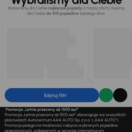
Wybieramy dla Ciebie
najlepsze pojazdy
z naszej oferty. Kupimy
dla Ciebie
do 400 pojazdów
każdego dnia.
Edytuj filtr
Promocja „Letnie przeceny aż 1500 aut”
Promocja „Letnie przeceny aż 1500 aut” obowiązuje we wszystkich
placówkach Autocentrum AAA AUTO Sp. z o.o. („AAA AUTO”).
Promocja polega na możliwości nabycia wybranych pojazdów
przecenionych, wskazanych w serwisie internetowym