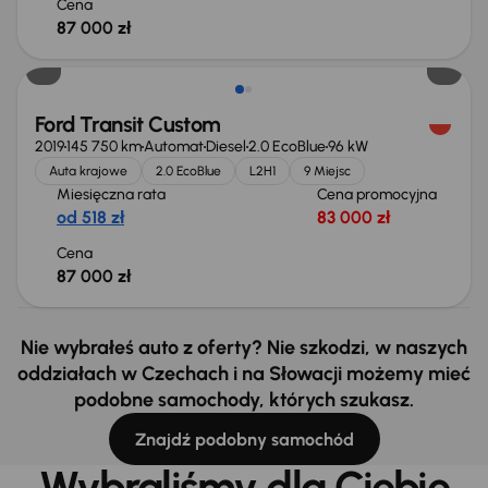
Cena
87 000 zł
Ford Transit Custom
2019
145 750 km
Automat
Diesel
2.0 EcoBlue
96 kW
Auta krajowe
2.0 EcoBlue
L2H1
9 Miejsc
Miesięczna rata
Cena promocyjna
od 518 zł
83 000 zł
Cena
87 000 zł
Nie wybrałeś auto z oferty? Nie szkodzi, w naszych
oddziałach w Czechach i na Słowacji możemy mieć
podobne samochody, których szukasz.
Znajdź podobny samochód
Wybraliśmy dla Ciebie