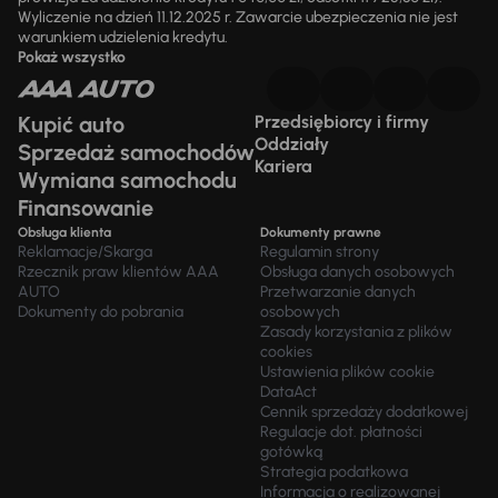
Wyliczenie na dzień 11.12.2025 r. Zawarcie ubezpieczenia nie jest
warunkiem udzielenia kredytu.
Pokaż wszystko
Kupić auto
Przedsiębiorcy i firmy
Oddziały
Sprzedaż samochodów
Kariera
Wymiana samochodu
Finansowanie
Obsługa klienta
Dokumenty prawne
Reklamacje/Skarga
Regulamin strony
Rzecznik praw klientów AAA
Obsługa danych osobowych
AUTO
Przetwarzanie danych
Dokumenty do pobrania
osobowych
Zasady korzystania z plików
cookies
Ustawienia plików cookie
DataAct
Cennik sprzedaży dodatkowej
Regulacje dot. płatności
gotówką
Strategia podatkowa
Informacja o realizowanej