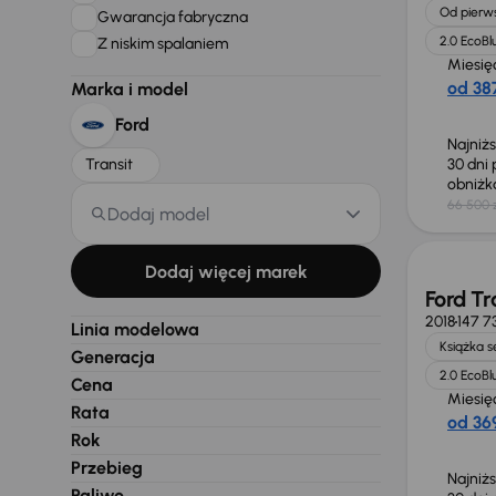
Od pierws
Gwarancja fabryczna
2.0 EcoBl
Z niskim spalaniem
Miesię
od 387
Marka i model
Ford
Najniż
Transit
30 dni
obniż
66 500 
Dodaj model
Taniej 
Dodaj więcej marek
Ford Tr
2018
147 7
Linia modelowa
Książka 
Generacja
2.0 EcoBl
Cena
Miesię
Rata
od 369
Rok
Przebieg
Najniż
Paliwo