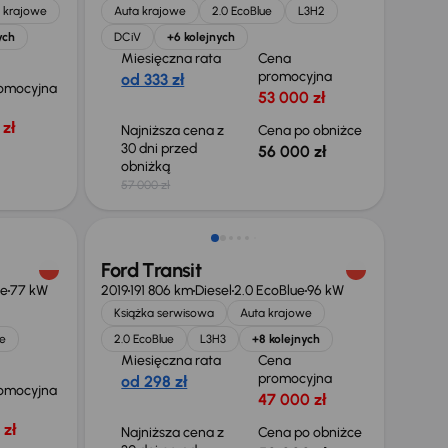
 krajowe
Auta krajowe
2.0 EcoBlue
L3H2
ych
DCiV
+6 kolejnych
Miesięczna rata
Cena
promocyjna
od 333 zł
omocyjna
53 000 zł
zł
Najniższa cena z
Cena po obniżce
30 dni przed
56 000 zł
obniżką
57 000 zł
Taniej o 2 000 zł
Ford Transit
ue
77 kW
2019
191 806 km
Diesel
2.0 EcoBlue
96 kW
Książka serwisowa
Auta krajowe
e
2.0 EcoBlue
L3H3
+8 kolejnych
Miesięczna rata
Cena
promocyjna
od 298 zł
omocyjna
47 000 zł
 zł
Najniższa cena z
Cena po obniżce