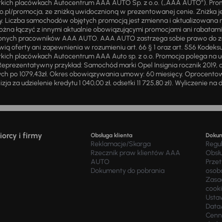
stkich placówkach Autocentrum AAA AUTO Sp. z o.o. („AAA AUTO”). Pr
pl/promocja, ze zniżką uwidocznioną w prezentowanej cenie. Zniżka je
ży. Liczba samochodów objętych promocją jest zmienna i aktualizowana 
ożna łączyć z innymi aktualnie obowiązującymi promocjami ani rabatam
żnionych pracowników AAA AUTO. AAA AUTO zastrzega sobie prawo do 
ią oferty ani zapewnienia w rozumieniu art. 66 § 1 oraz art. 556 Kodeks
ich placówkach Autocentrum AAA Auto sp. z o.o. Promocja polega na ud
eprezentatywny przykład: Samochód marki Opel Insignia rocznik 2019, 
ch po 1079,43zł. Okres obowiązywania umowy: 60 miesięcy. Oprocentowan
zja za udzielenie kredytu 1 040,00 zł, odsetki 11 725,80 zł). Wyliczenie n
orcy i firmy
Obsługa klienta
Doku
Reklamacje/Skarga
Regu
Rzecznik praw klientów AAA
Obsł
AUTO
Prze
Dokumenty do pobrania
osob
Zasad
cook
Usta
Data
Cenn