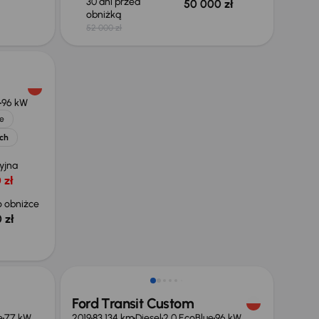
30 dni przed
50 000 zł
obniżką
52 000 zł
96 kW
e
ych
yjna
 zł
 obniżce
 zł
Taniej o 1 000 zł
Ford Transit Custom
e
77 kW
2019
83 134 km
Diesel
2.0 EcoBlue
96 kW