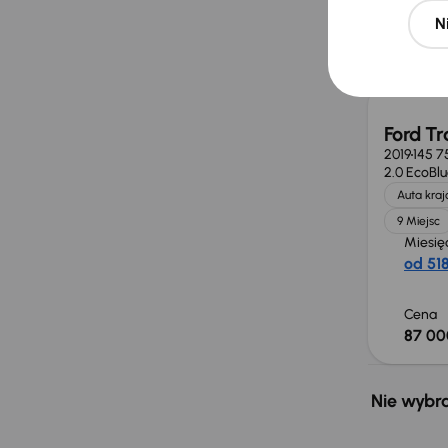
N
Cena
80 00
Ford Tr
2019
145 7
2.0 EcoBl
Auta kra
9 Miejsc
Miesię
od 518
Cena
87 00
Nie wybra