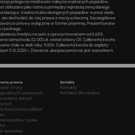
omocja polega na możliwości nabycia wybranych pojazdów
st obliczana jako różnica pomiędzy najniższą ceną danego
na bieżąco; średnia liczba dostępnych pojazdów wynosi około
i, ani dochodzić do niej prawa z mocą wsteczną. Szczegółowe
zawarcia umowy wyłącznie w formie pisemnej. Prezentowane
u cywilnego.
zieleniu kredytu na auto z oprocentowaniem od 6,65%.
cena samochodu 52 000 zł, wkład własny 0%. Całkowita kwota
ie stałe w skali roku: 9,00%. Całkowita kwota do zapłaty:
a dzień 11.12.2025 r. Zawarcie ubezpieczenia nie jest warunkiem
menty prawne
Kontakty
lamin strony
Kontakty
uga danych osobowych
Kontakty dla mediów
twarzanie danych
owych
y korzystania z plików
ies
wienia plików cookie
Act
ik sprzedaży