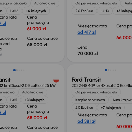
zego właściciela
Auta krajowe
Od pierwszego właściciela
Auta
ue
L3H2
+6 kolejnych
2.0 EcoBlue
L4H3
+6 kolejn
czna rata
Cena
promocyjna
 zł
Miesięczna rata
Cena pr
61 000 zł
od 417 zł
66 000 
sza cena z
Cena po obniżce
 przed
65 000 zł
Cena
ką
70 000 zł
zł
o 1 000 zł
Możliwość odliczenia VAT
ansit
Ford Transit
32 km
Diesel
2.0 EcoBlue
125 kW
2022
148 409 km
Diesel
2.0 EcoBl
serwisowa
Auta krajowe
Od pierwszego właściciela
ue
L3H1
+3 kolejnych
Książka serwisowa
Auta krajow
czna rata
Cena
2.0 EcoBlue
+7 kolejnych
promocyjna
 zł
Miesięczna rata
Cena pr
58 000 zł
od 381 zł
60 000
sza cena z
Cena po obniżce