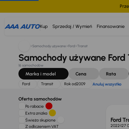
Prze
Szukam:
Ford
Transit
Rok od
2009
Anuluj wszystko
Kup
Sprzedaj / Wymień
Finansowanie
Samochody używane
Ford
Transit
Samochody używane Ford T
16 samochodów
Marka i model
Cena
Rata
Ford
Transit
Rok od
2009
Anuluj wszystko
Taniej 
Oferta samochodów
Po rabacie
Extra zniżka
Ford Tr
Świeżo skupione
2022
127 
Z odliczeniem VAT