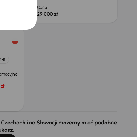
 zł
Cena
29 000 zł
2H1
omocyjna
zł
 w Czechach i na Słowacji możemy mieć podobne
ukasz.