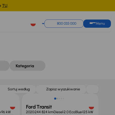
ne
TU
.
Sortuj według
Zapisz wyszukiwanie
800 033 000
Menu
Kategoria
Taniej o 1 000 zł
Sortuj według
Zapisz wyszukiwanie
Ford Transit
e
96 kW
2020
244 824 km
Diesel
2.0 EcoBlue
125 kW