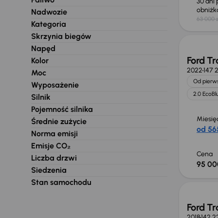
30 dni
obniż
Nadwozie
63 000 z
Świeżo
Kategoria
Skrzynia biegów
Napęd
Ford Tr
Kolor
2022
147 
Moc
Od pierws
Wyposażenie
2.0 EcoBl
Silnik
Pojemność silnika
Miesię
Średnie zużycie
od 565
Norma emisji
Emisje CO₂
Cena
Liczba drzwi
95 00
Siedzenia
Możliw
Stan samochodu
Ford Tr
2018
142 2