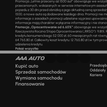
Promocja „Letnie przeceny aż 1500 aut” obowiązuje we wszy
przecenionych, wskazanych w serwisie internetowym aaaauto.
pojazdu z 30 dni przed obniżką a jego aktualną ceną sprzeda
1500, a nowe auta są dodawane każdego dnia. Promocji nie m
informacje o zasadach promocji udzielane są przez upowa
informacje mają charakter wyłącznie informacyjny i nie stanow
Promocja „Oprocentowanie od 6,65%”
obowiązuje we wszystk
Rzeczywista Roczna Stopa Oprocentowania („RRSO“): 9,81%. R
kredytu konsumenckiego 52 000 zł, 60 miesięcznych rat równy
64 765,80 zł. Całkowity koszt kredytu: 12 765,80 zł (w tym prowi
udzielenia kredytu.
Pokaż wszystko
Kupić auto
Przedsiębi
Oddziały
Sprzedaż samochodów
Kariera
Wymiana samochodu
Finansowanie