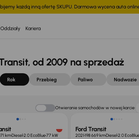
bijemy każdą inną ofertę SKUPU. Darmowa wycena auta onli
Oddziały
Kariera
ransit, od 2009 na sprzedaż
Rok
Przebieg
Paliwo
Nadwozie
o 1 500 zł
Możliwość odliczenia VAT
Otwieranie samochodów w nowej karcie
ansit
Ford Transit
071 km
Diesel
2.0 EcoBlue
77 kW
2021
198 669 km
Diesel
2.0 EcoBlu