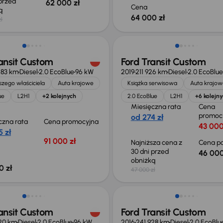
 przed
62 000 zł
Cena
ką
64 000 zł
ł
 skupione
Taniej o 1 000 zł
ansit Custom
Ford Transit Custom
283 km
Diesel
2.0 EcoBlue
96 kW
2019
211 926 km
Diesel
2.0 EcoBlue
zego właściciela
Auta krajowe
Książka serwisowa
Auta krajow
ue
L2H1
+2 kolejnych
2.0 EcoBlue
L2H1
+6 kolejn
Miesięczna rata
Cena
promoc
od 274 zł
czna rata
Cena promocyjna
43 000
 zł
91 000 zł
Najniższa cena z
Cena po
30 dni przed
46 000
obniżką
0 zł
47 000 zł
ość odliczenia VAT
Taniej o 1 000 zł
ansit Custom
Ford Transit Custom
20 km
Diesel
2.0 EcoBlue
96 kW
2016
241 928 km
Diesel
2.0 EcoBlu