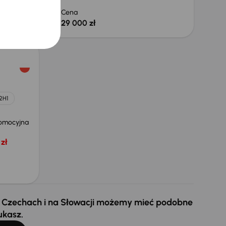
 zł
Cena
29 000 zł
2H1
omocyjna
zł
 w Czechach i na Słowacji możemy mieć podobne
ukasz.