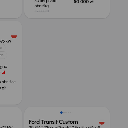
30 dni przed
50 000 zł
obniżką
52 000 zł
96 kW
e
ych
yjna
 zł
 obniżce
 zł
Możliwość odliczenia VAT
Ford Transit Custom
e
77 kW
2018
142 220 km
Diesel
2.0 EcoBlue
96 kW