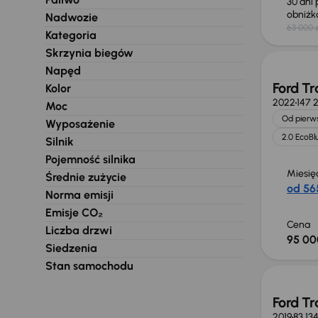
30 dni
obniż
Nadwozie
63 000 z
Świeżo
Kategoria
Skrzynia biegów
Napęd
Ford Tr
Kolor
2022
147 
Moc
Od pierws
Wyposażenie
2.0 EcoBl
Silnik
Pojemność silnika
Miesię
Średnie zużycie
od 565
Norma emisji
Emisje CO₂
Cena
Liczba drzwi
95 00
Siedzenia
Taniej 
Stan samochodu
Ford Tr
2019
83 13