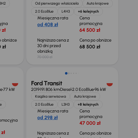
3H2
Od pierwszego właściciela
Auta krajowe
2.0 EcoBlue
L4H3
+6 kolejnych
Miesięczna rata
Cena
yjna
promocyjna
od 408 zł
 zł
64 500 zł
 obniżce
Najniższa cena z
Cena po obniżce
30 dni przed
 zł
68 500 zł
obniżką
70 000 zł
Taniej o 2 000 zł
Ford Transit
ue
77 kW
2019
191 806 km
Diesel
2.0 EcoBlue
96 kW
Książka serwisowa
Auta krajowe
e
2.0 EcoBlue
L3H3
+8 kolejnych
Miesięczna rata
Cena
promocyjna
od 298 zł
omocyjna
47 000 zł
 zł
Najniższa cena z
Cena po obniżce