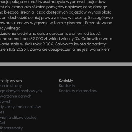
omocja polega na możliwości nabycia wybranych pojazdów
st obliczana jako różnica pomiędzy najniższą ceną danego
na bieżąco; średnia liczba dostępnych pojazdów wynosi około
i, ani dochodzić do niej prawa z mocą wsteczną. Szczegółowe
zawarcia umowy wyłącznie w formie pisemnej. Prezentowane
u cywilnego.
zieleniu kredytu na auto z oprocentowaniem od 6,65%.
cena samochodu 52 000 zł, wkład własny 0%. Całkowita kwota
ie stałe w skali roku: 9,00%. Całkowita kwota do zapłaty:
a dzień 11.12.2025 r. Zawarcie ubezpieczenia nie jest warunkiem
menty prawne
Kontakty
lamin strony
Kontakty
uga danych osobowych
Kontakty dla mediów
twarzanie danych
owych
y korzystania z plików
ies
wienia plików cookie
Act
ik sprzedaży