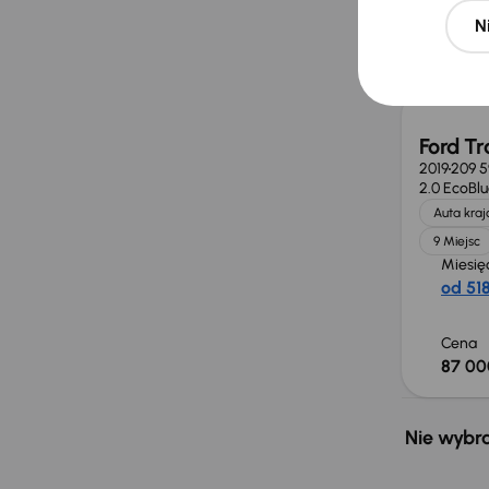
N
Cena
80 00
Ford Tr
2019
209 
2.0 EcoBl
Auta kra
9 Miejsc
Miesię
od 518
Cena
87 00
Nie wybra