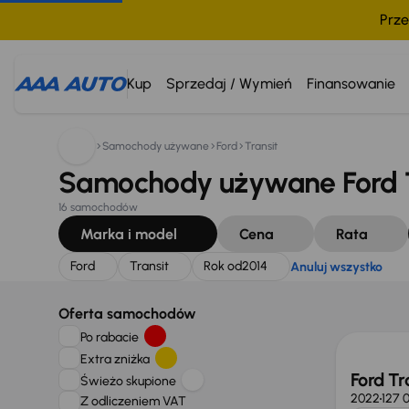
Prze
Szukam:
Ford
Transit
Rok od
2014
Anuluj wszystko
Kup
Sprzedaj / Wymień
Finansowanie
Samochody używane
Ford
Transit
Samochody używane Ford Tr
16 samochodów
Marka i model
Cena
Rata
Ford
Transit
Rok od
2014
Anuluj wszystko
Taniej 
Oferta samochodów
Po rabacie
Extra zniżka
Ford Tr
Świeżo skupione
2022
127 
Z odliczeniem VAT