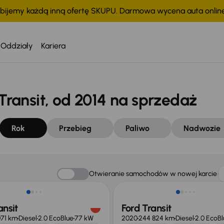
bijemy każdą inną ofertę SKUPU. Darmowa wycena auta onli
Oddziały
Kariera
ansit, od 2014 na sprzedaż
Rok
Przebieg
Paliwo
Nadwozie
o 1 500 zł
Taniej o 1 000 zł
Otwieranie samochodów w nowej karcie
ansit
Ford Transit
071 km
Diesel
2.0 EcoBlue
77 kW
2020
244 824 km
Diesel
2.0 EcoBl