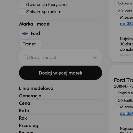
Od pierws
Gwarancja fabryczna
2.0 EcoBl
Z niskim spalaniem
Miesię
od 387
Marka i model
Ford
Najniż
Transit
30 dni
obniż
66 500 
Dodaj model
Taniej 
Dodaj więcej marek
Ford Tr
2018
147 7
Linia modelowa
Książka 
Generacja
2.0 EcoBl
Cena
Miesię
Rata
od 369
Rok
Przebieg
Najniż
Paliwo