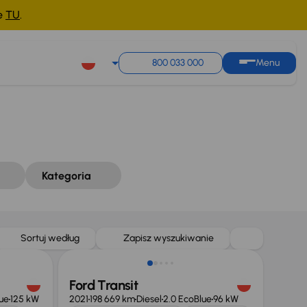
ne
TU
.
Sortuj według
Zapisz wyszukiwanie
800 033 000
Menu
Kategoria
Taniej o 1 500 zł
Sortuj według
Zapisz wyszukiwanie
Ford Transit
ue
125 kW
2021
198 669 km
Diesel
2.0 EcoBlue
96 kW