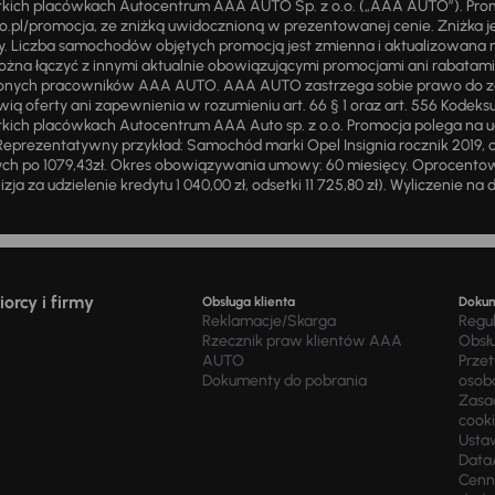
stkich placówkach Autocentrum AAA AUTO Sp. z o.o. („AAA AUTO”). Pr
pl/promocja, ze zniżką uwidocznioną w prezentowanej cenie. Zniżka je
ży. Liczba samochodów objętych promocją jest zmienna i aktualizowana 
ożna łączyć z innymi aktualnie obowiązującymi promocjami ani rabatam
żnionych pracowników AAA AUTO. AAA AUTO zastrzega sobie prawo do 
ią oferty ani zapewnienia w rozumieniu art. 66 § 1 oraz art. 556 Kodeks
ich placówkach Autocentrum AAA Auto sp. z o.o. Promocja polega na ud
eprezentatywny przykład: Samochód marki Opel Insignia rocznik 2019, 
ch po 1079,43zł. Okres obowiązywania umowy: 60 miesięcy. Oprocentowan
zja za udzielenie kredytu 1 040,00 zł, odsetki 11 725,80 zł). Wyliczenie n
orcy i firmy
Obsługa klienta
Doku
Reklamacje/Skarga
Regu
Rzecznik praw klientów AAA
Obsł
AUTO
Prze
Dokumenty do pobrania
osob
Zasad
cook
Usta
Data
Cenn