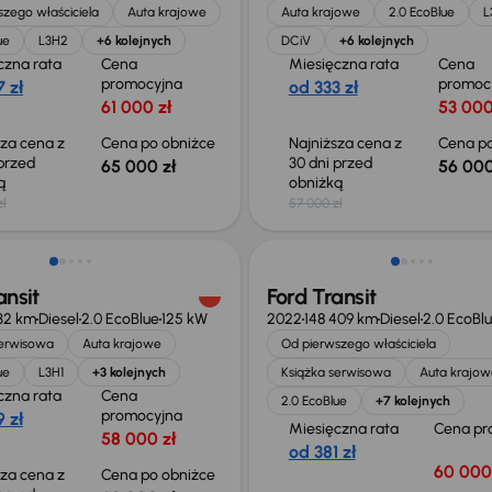
zego właściciela
Auta krajowe
Auta krajowe
2.0 EcoBlue
L
ue
L3H2
+6 kolejnych
DCiV
+6 kolejnych
czna rata
Cena
Miesięczna rata
Cena
promocyjna
promoc
 zł
od 333 zł
61 000 zł
53 000
sza cena z
Cena po obniżce
Najniższa cena z
Cena po
 przed
30 dni przed
65 000 zł
56 000
ką
obniżką
zł
57 000 zł
o 1 000 zł
Możliwość odliczenia VAT
ansit
Ford Transit
32 km
Diesel
2.0 EcoBlue
125 kW
2022
148 409 km
Diesel
2.0 EcoBl
serwisowa
Auta krajowe
Od pierwszego właściciela
ue
L3H1
+3 kolejnych
Książka serwisowa
Auta krajow
czna rata
Cena
2.0 EcoBlue
+7 kolejnych
promocyjna
 zł
Miesięczna rata
Cena pr
58 000 zł
od 381 zł
60 000
sza cena z
Cena po obniżce