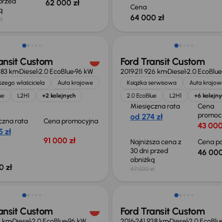
 przed
62 000 zł
Cena
ką
64 000 zł
ł
 skupione
Taniej o 1 000 zł
ansit Custom
Ford Transit Custom
283 km
Diesel
2.0 EcoBlue
96 kW
2019
211 926 km
Diesel
2.0 EcoBlue
zego właściciela
Auta krajowe
Książka serwisowa
Auta krajow
ue
L2H1
+2 kolejnych
2.0 EcoBlue
L2H1
+6 kolejn
Miesięczna rata
Cena
promoc
od 274 zł
czna rata
Cena promocyjna
43 000
 zł
91 000 zł
Najniższa cena z
Cena po
30 dni przed
46 000
obniżką
0 zł
47 000 zł
o 1 000 zł
Taniej o 1 000 zł
ansit Custom
Ford Transit Custom
4 km
Diesel
2.0 EcoBlue
96 kW
2016
241 928 km
Diesel
2.0 EcoBlu