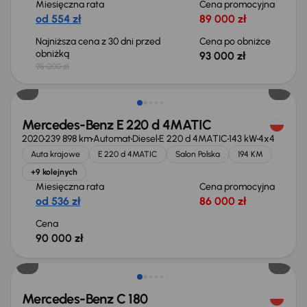
Miesięczna rata
Cena promocyjna
od 554 zł
89 000 zł
Najniższa cena z 30 dni przed
Cena po obniżce
obniżką
93 000 zł
95 000 zł
Możliwość odliczenia VAT
Mercedes-Benz E 220 d 4MATIC
2020
239 898 km
Automat
Diesel
E 220 d 4MATIC
143 kW
4x4
Auta krajowe
E 220 d 4MATIC
Salon Polska
194 KM
+9 kolejnych
Miesięczna rata
Cena promocyjna
od 536 zł
86 000 zł
Cena
90 000 zł
Mercedes-Benz C 180