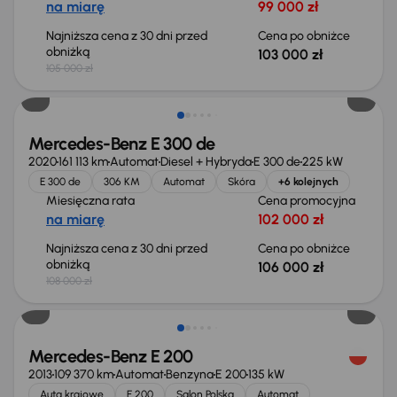
na miarę
99 000 zł
Najniższa cena z 30 dni przed
Cena po obniżce
obniżką
103 000 zł
105 000 zł
Taniej o 2 000 zł
Mercedes-Benz E 300 de
2020
161 113 km
Automat
Diesel + Hybryda
E 300 de
225 kW
E 300 de
306 KM
Automat
Skóra
+6 kolejnych
Miesięczna rata
Cena promocyjna
na miarę
102 000 zł
Najniższa cena z 30 dni przed
Cena po obniżce
obniżką
106 000 zł
108 000 zł
Świeżo skupione
Mercedes-Benz E 200
2013
109 370 km
Automat
Benzyna
E 200
135 kW
Auta krajowe
E 200
Salon Polska
Automat