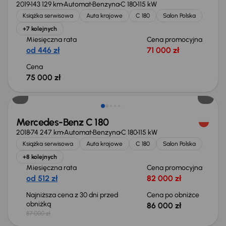
2019
143 129 km
Automat
Benzyna
C 180
115 kW
Książka serwisowa
Auta krajowe
C 180
Salon Polska
+7 kolejnych
Miesięczna rata
Cena promocyjna
od 446 zł
71 000 zł
Cena
75 000 zł
Taniej o 1 000 zł
Mercedes-Benz C 180
2018
74 247 km
Automat
Benzyna
C 180
115 kW
Książka serwisowa
Auta krajowe
C 180
Salon Polska
+8 kolejnych
Miesięczna rata
Cena promocyjna
od 512 zł
82 000 zł
Najniższa cena z 30 dni przed
Cena po obniżce
obniżką
86 000 zł
87 000 zł