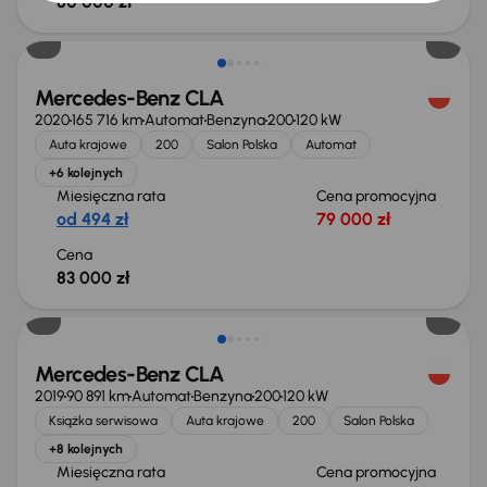
80 000 zł
Mercedes-Benz CLA
2020
165 716 km
Automat
Benzyna
200
120 kW
Auta krajowe
200
Salon Polska
Automat
+6 kolejnych
Miesięczna rata
Cena promocyjna
od 494 zł
79 000 zł
Cena
83 000 zł
Taniej o 2 000 zł
Mercedes-Benz CLA
2019
90 891 km
Automat
Benzyna
200
120 kW
Książka serwisowa
Auta krajowe
200
Salon Polska
+8 kolejnych
Miesięczna rata
Cena promocyjna