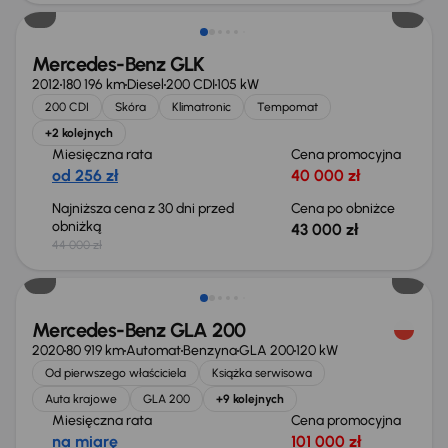
Mercedes-Benz GLK
2012
180 196 km
Diesel
200 CDI
105 kW
200 CDI
Skóra
Klimatronic
Tempomat
+2 kolejnych
Miesięczna rata
Cena promocyjna
od 256 zł
40 000 zł
Najniższa cena z 30 dni przed
Cena po obniżce
obniżką
43 000 zł
44 000 zł
Mercedes-Benz GLA 200
2020
80 919 km
Automat
Benzyna
GLA 200
120 kW
Od pierwszego właściciela
Książka serwisowa
Auta krajowe
GLA 200
+9 kolejnych
Miesięczna rata
Cena promocyjna
na miarę
101 000 zł