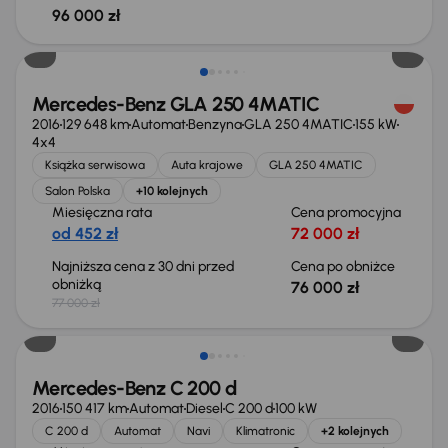
96 000 zł
Taniej o 1 000 zł
Mercedes-Benz GLA 250 4MATIC
2016
129 648 km
Automat
Benzyna
GLA 250 4MATIC
155 kW
4x4
Książka serwisowa
Auta krajowe
GLA 250 4MATIC
Salon Polska
+10 kolejnych
Miesięczna rata
Cena promocyjna
od 452 zł
72 000 zł
Najniższa cena z 30 dni przed
Cena po obniżce
obniżką
76 000 zł
77 000 zł
Mercedes-Benz C 200 d
2016
150 417 km
Automat
Diesel
C 200 d
100 kW
C 200 d
Automat
Navi
Klimatronic
+2 kolejnych