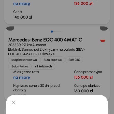
na miarę
136 000 zł
Cena
140 000 zł
Taniej o 3 000 zł
Mercedes-Benz EQC 400 4MATIC
2022
30 291 km
Automat
Elektryk Samochód Elektryczny na baterię (BEV)
EQC 400 4MATIC
300 kW
4x4
Książka serwisowa
Auta krajowe
SoH 98%
Salon Polska
+8 kolejnych
Miesięczna rata
Cena promocyjna
na miarę
156 000 zł
Najniższa cena z 30 dni przed
Cena po obniżce
obniżką
160 000 zł
163 000 zł
Taniej o 1 000 zł