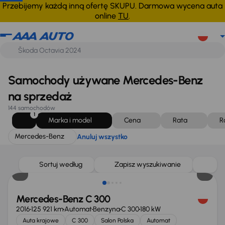
Mercedes-Benz
Anuluj wszystko
Przebijemy każdą inną ofertę SKUPU. Darmowa wycena auta
online
TU
.
Samochody używane Mercedes-Benz
na sprzedaż
144 samochodów
1
Marka i model
Cena
Rata
R
Mercedes-Benz
Anuluj wszystko
Taniej o 1 000 zł
Sortuj według
Zapisz wyszukiwanie
Mercedes-Benz C 300
2016
125 921 km
Automat
Benzyna
C 300
180 kW
Auta krajowe
C 300
Salon Polska
Automat