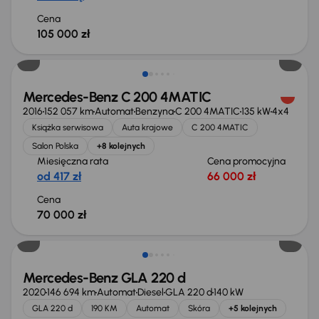
Cena
105 000 zł
Mercedes-Benz C 200 4MATIC
2016
152 057 km
Automat
Benzyna
C 200 4MATIC
135 kW
4x4
Książka serwisowa
Auta krajowe
C 200 4MATIC
Salon Polska
+8 kolejnych
Miesięczna rata
Cena promocyjna
od 417 zł
66 000 zł
Cena
70 000 zł
Taniej o 2 000 zł
Mercedes-Benz GLA 220 d
2020
146 694 km
Automat
Diesel
GLA 220 d
140 kW
GLA 220 d
190 KM
Automat
Skóra
+5 kolejnych