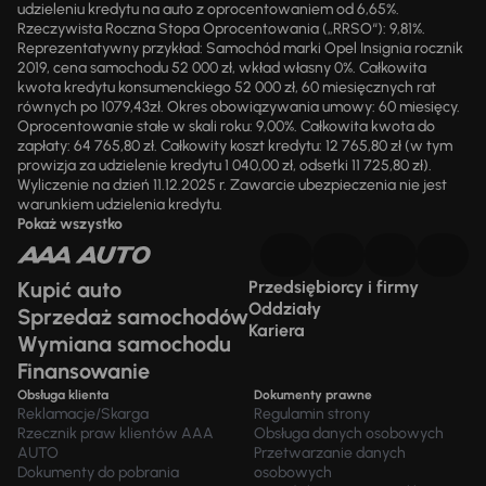
udzieleniu kredytu na auto z oprocentowaniem od 6,65%.
Rzeczywista Roczna Stopa Oprocentowania („RRSO“): 9,81%.
Reprezentatywny przykład: Samochód marki Opel Insignia rocznik
2019, cena samochodu 52 000 zł, wkład własny 0%. Całkowita
kwota kredytu konsumenckiego 52 000 zł, 60 miesięcznych rat
równych po 1079,43zł. Okres obowiązywania umowy: 60 miesięcy.
Oprocentowanie stałe w skali roku: 9,00%. Całkowita kwota do
zapłaty: 64 765,80 zł. Całkowity koszt kredytu: 12 765,80 zł (w tym
prowizja za udzielenie kredytu 1 040,00 zł, odsetki 11 725,80 zł).
Wyliczenie na dzień 11.12.2025 r. Zawarcie ubezpieczenia nie jest
warunkiem udzielenia kredytu.
Pokaż wszystko
Kupić auto
Przedsiębiorcy i firmy
Oddziały
Sprzedaż samochodów
Kariera
Wymiana samochodu
Finansowanie
Obsługa klienta
Dokumenty prawne
Reklamacje/Skarga
Regulamin strony
Rzecznik praw klientów AAA
Obsługa danych osobowych
AUTO
Przetwarzanie danych
Dokumenty do pobrania
osobowych