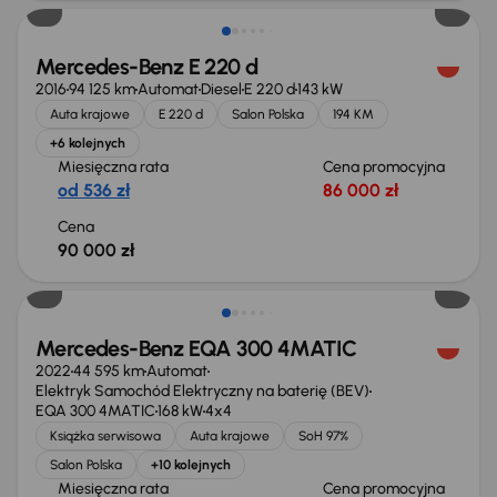
Mercedes-Benz E 220 d
2016
94 125 km
Automat
Diesel
E 220 d
143 kW
Auta krajowe
E 220 d
Salon Polska
194 KM
+6 kolejnych
Miesięczna rata
Cena promocyjna
od 536 zł
86 000 zł
Cena
90 000 zł
Możliwość odliczenia VAT
Mercedes-Benz EQA 300 4MATIC
2022
44 595 km
Automat
Elektryk Samochód Elektryczny na baterię (BEV)
EQA 300 4MATIC
168 kW
4x4
Książka serwisowa
Auta krajowe
SoH 97%
Salon Polska
+10 kolejnych
Miesięczna rata
Cena promocyjna