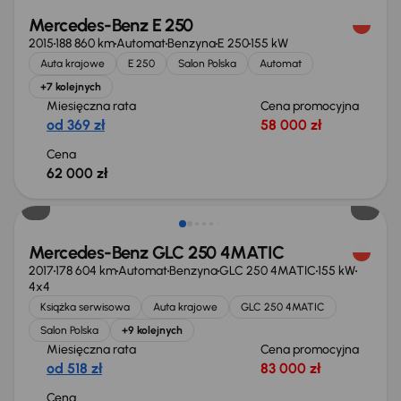
Mercedes-Benz E 250
2015
188 860 km
Automat
Benzyna
E 250
155 kW
Auta krajowe
E 250
Salon Polska
Automat
+7 kolejnych
Miesięczna rata
Cena promocyjna
od 369 zł
58 000 zł
Cena
62 000 zł
Mercedes-Benz GLC 250 4MATIC
2017
178 604 km
Automat
Benzyna
GLC 250 4MATIC
155 kW
4x4
Książka serwisowa
Auta krajowe
GLC 250 4MATIC
Salon Polska
+9 kolejnych
Miesięczna rata
Cena promocyjna
od 518 zł
83 000 zł
Cena