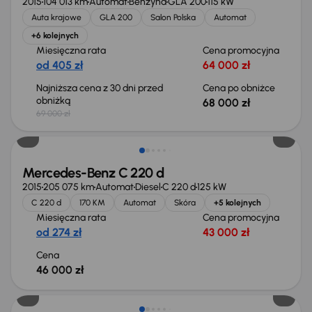
2015
104 013 km
Automat
Benzyna
GLA 200
115 kW
Auta krajowe
GLA 200
Salon Polska
Automat
+6 kolejnych
Miesięczna rata
Cena promocyjna
od 405 zł
64 000 zł
Najniższa cena z 30 dni przed
Cena po obniżce
obniżką
68 000 zł
69 000 zł
Mercedes-Benz C 220 d
2015
205 075 km
Automat
Diesel
C 220 d
125 kW
C 220 d
170 KM
Automat
Skóra
+5 kolejnych
Miesięczna rata
Cena promocyjna
od 274 zł
43 000 zł
Cena
46 000 zł