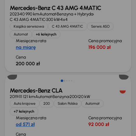
Mercedes-Benz C 43 AMG 4MATIC
2023
40 990 km
Automat
Benzyna + Hybryda
C 43 AMG 4MATIC
300 kW
4x4
Książka serwisowa
C 43 AMG 4MATIC
Serwis ASO
Automat
+6 kolejnych
Miesięczna rata
Cena promocyjna
na miarę
196 000 zł
Cena
200 000 zł
Świeżo skupione
Mercedes-Benz CLA
2019
111 121 km
Automat
Benzyna
200
120 kW
Auta krajowe
200
Salon Polska
Automat
+7 kolejnych
Miesięczna rata
Cena promocyjna
od 571 zł
92 000 zł
Cena