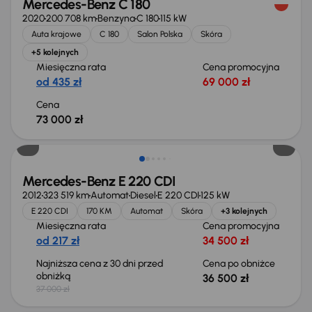
Mercedes-Benz C 180
2020
200 708 km
Benzyna
C 180
115 kW
Auta krajowe
C 180
Salon Polska
Skóra
+5 kolejnych
Miesięczna rata
Cena promocyjna
od 435 zł
69 000 zł
Cena
73 000 zł
Taniej o 500 zł
Mercedes-Benz E 220 CDI
2012
323 519 km
Automat
Diesel
E 220 CDI
125 kW
E 220 CDI
170 KM
Automat
Skóra
+3 kolejnych
Miesięczna rata
Cena promocyjna
od 217 zł
34 500 zł
Najniższa cena z 30 dni przed
Cena po obniżce
obniżką
36 500 zł
37 000 zł
Taniej o 2 000 zł