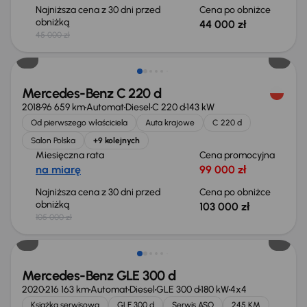
Najniższa cena z 30 dni przed
Cena po obniżce
obniżką
44 000 zł
45 000 zł
Taniej o 2 000 zł
Mercedes-Benz C 220 d
2018
96 659 km
Automat
Diesel
C 220 d
143 kW
Od pierwszego właściciela
Auta krajowe
C 220 d
Salon Polska
+9 kolejnych
Miesięczna rata
Cena promocyjna
na miarę
99 000 zł
Najniższa cena z 30 dni przed
Cena po obniżce
obniżką
103 000 zł
105 000 zł
Taniej o 5 000 zł
Mercedes-Benz GLE 300 d
2020
216 163 km
Automat
Diesel
GLE 300 d
180 kW
4x4
Książka serwisowa
GLE 300 d
Serwis ASO
245 KM