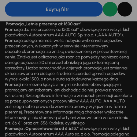
Edytuj filtr
Promocja „Letnie przeceny aż 1500 aut”
Promocja „Letnie przeceny aż 1500 aut” obowiązuje we wszystkich
placówkach Autocentrum AAA AUTO Sp. z o.o. („AAA AUTO”).
Promocja polega na możliwości nabycia wybranych pojazdów
przecenionych, wskazanych w serwisie internetowym
aaaauto.pl/promocja, ze zniżką uwidocznioną w prezentowanej
cenie. Zniżka jest obliczana jako różnica pomiędzy najniższą ceną
danego pojazdu z 30 dni przed obniżką a jego aktualną ceną
sprzedaży. Liczba samochodów objętych promocją jest zmienna i
aktualizowana na bieżąco; średnia liczba dostępnych pojazdów
wynosi około 1500, a nowe auta są dodawane każdego dnia.
Promocji nie można łączyć z innymi aktualnie obowiązującymi
promocjami ani rabatami, ani dochodzić do niej prawa z mocą
wsteczną. Szczegółowe informacje o zasadach promocji udzielane
są przez upoważnionych pracowników AAA AUTO. AAA AUTO
zastrzega sobie prawo do zawarcia umowy wyłącznie w formie
pisemnej. Prezentowane informacje mają charakter wyłącznie
informacyjny i nie stanowią oferty ani zapewnienia w rozumieniu
art. 66 § 1 oraz art. 556 Kodeksu cywilnego.
Promocja „Oprocentowanie od 6,65%”
obowiązuje we wszystkich
placówkach Autocentrum AAA Auto sp. z o.o. Promocja polega na