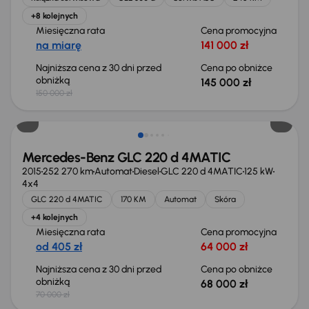
+8 kolejnych
Miesięczna rata
Cena promocyjna
na miarę
141 000 zł
Najniższa cena z 30 dni przed
Cena po obniżce
obniżką
145 000 zł
150 000 zł
Taniej o 2 000 zł
Mercedes-Benz GLC 220 d 4MATIC
2015
252 270 km
Automat
Diesel
GLC 220 d 4MATIC
125 kW
4x4
GLC 220 d 4MATIC
170 KM
Automat
Skóra
+4 kolejnych
Miesięczna rata
Cena promocyjna
od 405 zł
64 000 zł
Najniższa cena z 30 dni przed
Cena po obniżce
obniżką
68 000 zł
70 000 zł
Taniej o 1 000 zł