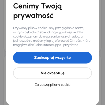
Cenimy Twoją
Mercedes-Benz CLA
2015
193 378 km
Automat
Benzyna
250 4MATIC
155 kW
4x4
prywatność
Książka serwisowa
Auta krajowe
250 4MATIC
Salon Polska
+7 kolejnych
Miesięczna rata
Cena promocyjna
Używamy plików cookie, aby przeglądanie naszej
od 336 zł
53 500 zł
witryny było dla Ciebie jak najwygodniejsze. Pliki
cookie służą nam do ulepszania naszych usług, a
Najniższa cena z 30 dni przed
Cena po obniżce
jednocześnie możemy lepiej oferować Ci treści, które
obniżką
56 500 zł
mogą być dla Ciebie interesujące i przydatne.
57 500 zł
Świeżo skupione
Zaakceptuj wszystko
Mercedes-Benz C 200 4MATIC
2016
93 984 km
Automat
Benzyna
C 200 4MATIC
135 kW
4x4
Nie akceptuję
Auta krajowe
C 200 4MATIC
Salon Polska
Automat
+6 kolejnych
Zarządzaj plikami cookie
Miesięczna rata
Cena promocyjna
od 476 zł
76 000 zł
Cena