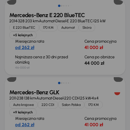
Mercedes-Benz E 220 BlueTEC
2014
328 203 km
Automat
Diesel
E 220 BlueTEC
125 kW
E 220 BlueTEC
170 KM
Automat
Skóra
+5 kolejnych
Miesięczna rata
Cena promocyjna
od 262 zł
41 000 zł
Najniższa cena z 30 dni przed
Cena po obniżce
obniżką
44 000 zł
46 000 zł
Taniej o 1 000 zł
Mercedes-Benz GLK
2011
238 138 km
Automat
Diesel
220 CDI
125 kW
4x4
Auta krajowe
220 CDI
Salon Polska
170 KM
+9 kolejnych
Miesięczna rata
Cena promocyjna
od 262 zł
41 000 zł