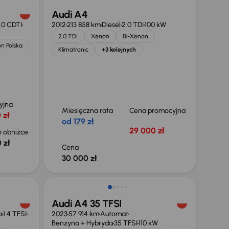
Audi A4
.0 CDTI
2012
213 858 km
Diesel
2.0 TDI
100 kW
2.0 TDI
Xenon
Bi-Xenon
on Polska
Klimatronic
+3 kolejnych
yjna
Miesięczna rata
Cena promocyjna
 zł
od 179 zł
29 000 zł
 obniżce
 zł
Cena
30 000 zł
Taniej o 3 000 zł
Audi A4 35 TFSI
a
1.4 TFSI
2023
57 914 km
Automat
Benzyna + Hybryda
35 TFSI
110 kW