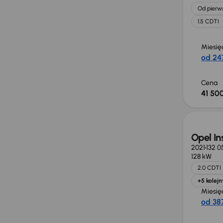
Od pierws
1.5 CDTI
Miesię
od 247
Cena
41 500
Opel In
2021
132 0
128 kW
2.0 CDTI
+5 kolejn
Miesię
od 387