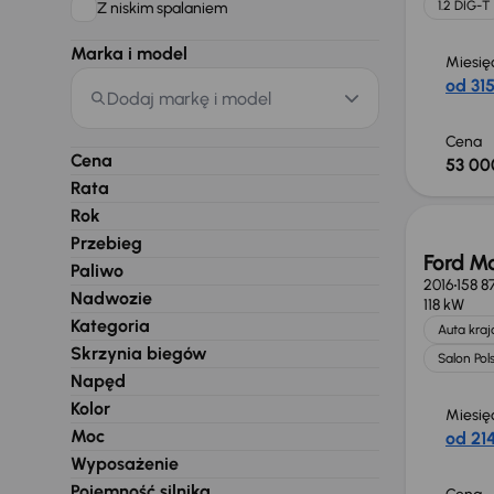
1.2 DIG-T
Z niskim spalaniem
Marka i model
Miesię
od 315
Dodaj markę i model
Cena
Cena
53 00
Rata
Rok
Przebieg
Ford M
Paliwo
2016
158 8
Nadwozie
118 kW
Kategoria
Auta kra
Skrzynia biegów
Salon Pol
Napęd
Kolor
Miesię
Moc
od 214
Wyposażenie
Pojemność silnika