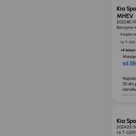
Kia Spo
MHEV
2022
80 11
Benzyna +
Książka 
1.6 T-GD
+8 kolejn
Miesię
od 586
Najniż
30 dni
obniż
100 000 
Taniej 
Kia Sp
2024
25 0
1.6 T-GDI