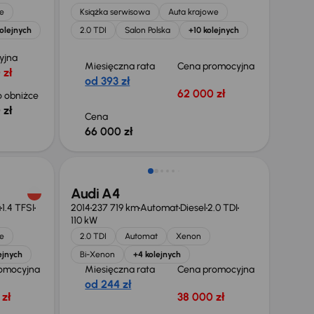
e
Książka serwisowa
Auta krajowe
olejnych
2.0 TDI
Salon Polska
+10 kolejnych
yjna
Miesięczna rata
Cena promocyjna
 zł
od 393 zł
62 000 zł
 obniżce
 zł
Cena
66 000 zł
Audi A4
a
1.4 TFSI
2014
237 719 km
Automat
Diesel
2.0 TDI
110 kW
e
2.0 TDI
Automat
Xenon
ejnych
Bi-Xenon
+4 kolejnych
omocyjna
Miesięczna rata
Cena promocyjna
od 244 zł
zł
38 000 zł