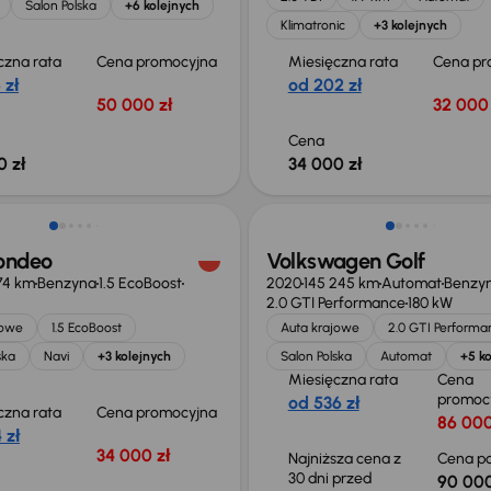
Salon Polska
+6 kolejnych
Klimatronic
+3 kolejnych
czna rata
Cena promocyjna
Miesięczna rata
Cena pr
 zł
od 202 zł
50 000 zł
32 000 
Cena
0 zł
34 000 zł
Taniej o 2 000 zł
ondeo
Volkswagen Golf
74 km
Benzyna
1.5 EcoBoost
2020
145 245 km
Automat
Benzy
2.0 GTI Performance
180 kW
jowe
1.5 EcoBoost
Auta krajowe
2.0 GTI Performa
ska
Navi
+3 kolejnych
Salon Polska
Automat
+5 ko
Miesięczna rata
Cena
promoc
od 536 zł
czna rata
Cena promocyjna
86 000
 zł
34 000 zł
Najniższa cena z
Cena po
30 dni przed
90 000