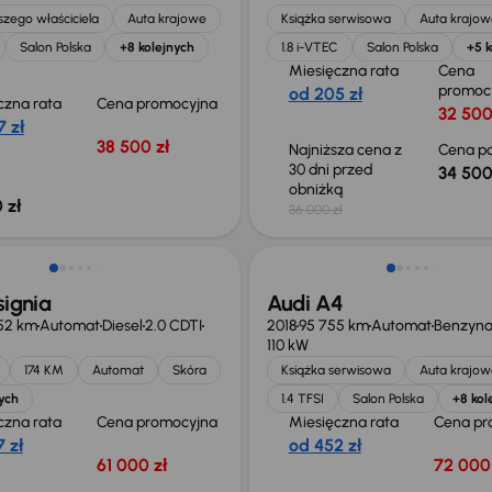
zego właściciela
Auta krajowe
Książka serwisowa
Auta krajow
Salon Polska
+8 kolejnych
1.8 i-VTEC
Salon Polska
+5 k
Miesięczna rata
Cena
promoc
od 205 zł
czna rata
Cena promocyjna
32 500
 zł
38 500 zł
Najniższa cena z
Cena po
30 dni przed
34 500
obniżką
 zł
36 000 zł
Świeżo skupione
signia
Audi A4
52 km
Automat
Diesel
2.0 CDTI
2018
95 755 km
Automat
Benzyn
110 kW
174 KM
Automat
Skóra
Książka serwisowa
Auta krajow
ych
1.4 TFSI
Salon Polska
+8 kol
czna rata
Cena promocyjna
Miesięczna rata
Cena pr
 zł
od 452 zł
61 000 zł
72 000 