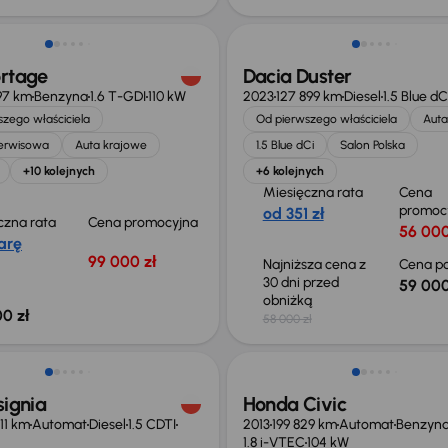
ortage
Dacia Duster
97 km
Benzyna
1.6 T-GDI
110 kW
2023
127 899 km
Diesel
1.5 Blue dC
zego właściciela
Od pierwszego właściciela
Auta
serwisowa
Auta krajowe
1.5 Blue dCi
Salon Polska
+10 kolejnych
+6 kolejnych
Miesięczna rata
Cena
promoc
od 351 zł
czna rata
Cena promocyjna
56 000
arę
99 000 zł
Najniższa cena z
Cena po
30 dni przed
59 000
obniżką
0 zł
58 000 zł
ość odliczenia VAT
Taniej o 1 500 zł
signia
Honda Civic
11 km
Automat
Diesel
1.5 CDTI
2013
199 829 km
Automat
Benzyn
1.8 i-VTEC
104 kW