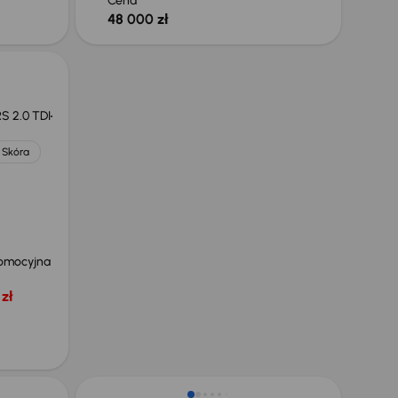
Cena
48 000 zł
S 2.0 TDI
Skóra
omocyjna
zł
Świeżo skupione