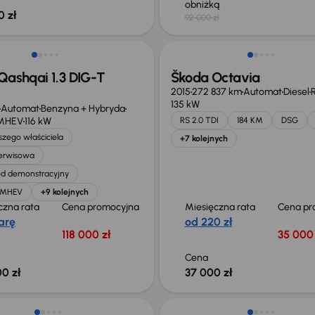
obniżką
0 zł
92 000 zł
ego taniej o 36 775 zł
Qashqai 1.3 DIG-T
Škoda Octavia
2015
272 837 km
Automat
Diesel
R
135 kW
Automat
Benzyna + Hybryda
 MHEV
116 kW
RS 2.0 TDI
184 KM
DSG
zego właściciela
+7 kolejnych
serwisowa
d demonstracyjny
T MHEV
+9 kolejnych
czna rata
Cena promocyjna
Miesięczna rata
Cena pr
arę
od 220 zł
118 000 zł
35 000 
Cena
0 zł
37 000 zł
o 1 500 zł
Taniej o 1 000 zł