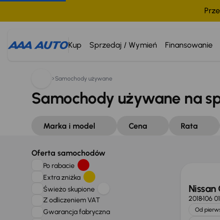
Prze
Kup
Sprzedaj / Wymień
Finansowanie
Samochody używane
Samochody używane na s
Marka i model
Cena
Rata
Oferta samochodów
Po rabacie
Extra zniżka
Nissan
Świeżo skupione
2018
106 0
Z odliczeniem VAT
Od pierws
Gwarancja fabryczna