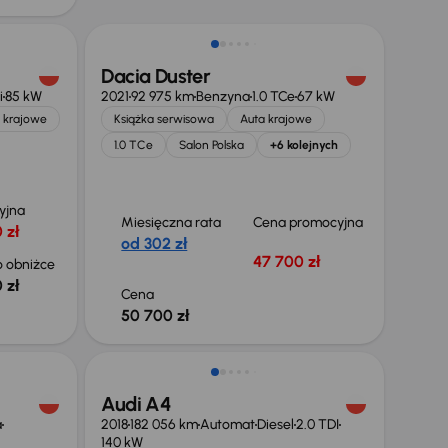
Dacia Duster
i
85 kW
2021
92 975 km
Benzyna
1.0 TCe
67 kW
 krajowe
Książka serwisowa
Auta krajowe
1.0 TCe
Salon Polska
+6 kolejnych
yjna
Miesięczna rata
Cena promocyjna
 zł
od 302 zł
47 700 zł
 obniżce
 zł
Cena
50 700 zł
Audi A4
a
2018
182 056 km
Automat
Diesel
2.0 TDI
140 kW