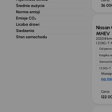
Cena
36 00
Średnie zużycie
Od now
Norma emisji
Emisje CO₂
Liczba drzwi
Nissan 
Siedzenia
MHEV
Stan samochodu
2025
8 km
1.3 DIG-T
Od pierws
Książka 
Samochó
1.3 DIG-
Miesię
na mi
Cena
122 00
Taniej 