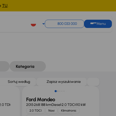
ne
TU
.
800 033 000
Menu
Kategoria
Taniej o 1 000 zł
Sortuj według
Zapisz wyszukiwanie
Ford Mondeo
2.0 TDI
2015
268 188 km
Diesel
2.0 TDCI
110 kW
2.0 TDCI
Navi
Klimatronic