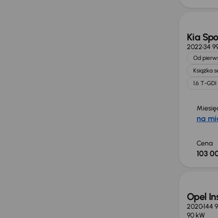
Kia Sp
2022
34 9
Od pierws
Książka 
1.6 T-GDI
Miesię
na mi
Cena
103 00
Możliw
Opel In
2020
144 9
90 kW