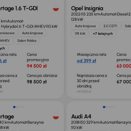
rtage 1.6 T-GDI
Opel Insignia
2022
115 235 km
Automat
Diesel
2
128 kW
1 km
Automat
 Hybryda
1.6 T-GDI MHEV
110 kW
Auta krajowe
2.0 CDTI
Sal
serwisowa
Auta krajowe
174 KM
+7 kolejnych
I MHEV
Salon Polska
ych
czna rata
Cena
Miesięczna rata
Cena
promocyjna
promoc
 zł
od 399 zł
94 500 zł
63 000
sza cena z
Cena po obniżce
Najniższa cena z
Cena po
 przed
30 dni przed
98 500 zł
67 000
ką
obniżką
zł
68 000 zł
o 1 000 zł
Taniej o 1 000 zł
ortage
Audi A4
40 km
Automat
Benzyna
2018
150 329 km
Automat
Benzyn
118 kW
110 kW