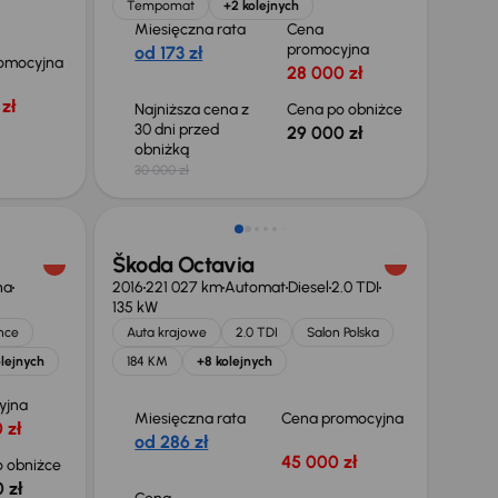
Tempomat
+2 kolejnych
Miesięczna rata
Cena
promocyjna
od 173 zł
omocyjna
28 000 zł
zł
Najniższa cena z
Cena po obniżce
30 dni przed
29 000 zł
obniżką
30 000 zł
Škoda Octavia
na
2016
221 027 km
Automat
Diesel
2.0 TDI
135 kW
nce
Auta krajowe
2.0 TDI
Salon Polska
lejnych
184 KM
+8 kolejnych
yjna
Miesięczna rata
Cena promocyjna
 zł
od 286 zł
45 000 zł
 obniżce
 zł