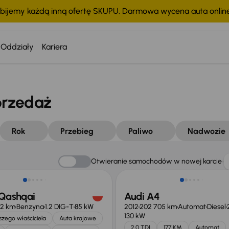
bijemy każdą inną ofertę SKUPU. Darmowa wycena auta onli
Oddziały
Kariera
przedaż
Rok
Przebieg
Paliwo
Nadwozie
Otwieranie samochodów w nowej karcie
 Qashqai
Audi A4
12 km
Benzyna
1.2 DIG-T
85 kW
2012
202 705 km
Automat
Diesel
130 kW
zego właściciela
Auta krajowe
2.0 TDI
177 KM
Automat