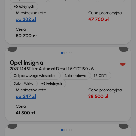
+6 kolejnych
Miesięczna rata
Cena promocyjna
od 302 zł
47 700 zł
Cena
50 700 zł
Możliwość odliczenia VAT
Opel Insignia
2020
144 911 km
Automat
Diesel
1.5 CDTI
90 kW
Od pierwszego właściciela
Auta krajowe
1.5 CDTI
Salon Polska
+8 kolejnych
Miesięczna rata
Cena promocyjna
od 247 zł
38 500 zł
Cena
41 500 zł
Taniej o 1 500 zł