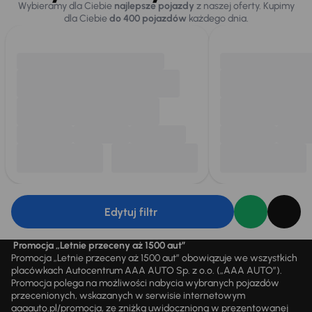
Wybieramy dla Ciebie
najlepsze pojazdy
z naszej oferty. Kupimy
dla Ciebie
do 400 pojazdów
każdego dnia.
Edytuj filtr
Promocja „Letnie przeceny aż 1500 aut”
Promocja „Letnie przeceny aż 1500 aut” obowiązuje we wszystkich
placówkach Autocentrum AAA AUTO Sp. z o.o. („AAA AUTO”).
Promocja polega na możliwości nabycia wybranych pojazdów
przecenionych, wskazanych w serwisie internetowym
aaaauto.pl/promocja, ze zniżką uwidocznioną w prezentowanej