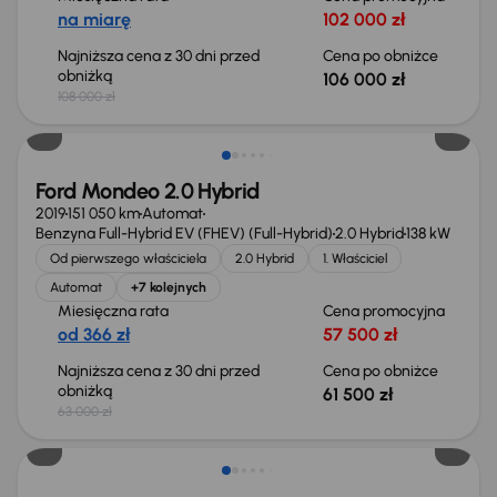
na miarę
102 000 zł
Najniższa cena z 30 dni przed
Cena po obniżce
obniżką
106 000 zł
108 000 zł
Taniej o 1 500 zł
Ford Mondeo 2.0 Hybrid
2019
151 050 km
Automat
Benzyna Full-Hybrid EV (FHEV) (Full-Hybrid)
2.0 Hybrid
138 kW
Od pierwszego właściciela
2.0 Hybrid
1. Właściciel
Automat
+7 kolejnych
Miesięczna rata
Cena promocyjna
od 366 zł
57 500 zł
Najniższa cena z 30 dni przed
Cena po obniżce
obniżką
61 500 zł
63 000 zł
Taniej o 1 000 zł