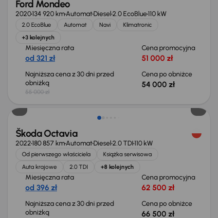
Ford Mondeo
2020
134 920 km
Automat
Diesel
2.0 EcoBlue
110 kW
2.0 EcoBlue
Automat
Navi
Klimatronic
+3 kolejnych
Miesięczna rata
Cena promocyjna
od 321 zł
51 000 zł
Najniższa cena z 30 dni przed
Cena po obniżce
obniżką
54 000 zł
55 000 zł
Świeżo skupione
Škoda Octavia
2022
180 857 km
Automat
Diesel
2.0 TDI
110 kW
Od pierwszego właściciela
Książka serwisowa
Auta krajowe
2.0 TDI
+8 kolejnych
Miesięczna rata
Cena promocyjna
od 396 zł
62 500 zł
Najniższa cena z 30 dni przed
Cena po obniżce
obniżką
66 500 zł