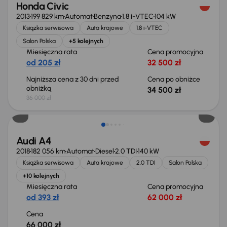
Honda Civic
2013
199 829 km
Automat
Benzyna
1.8 i-VTEC
104 kW
Książka serwisowa
Auta krajowe
1.8 i-VTEC
Salon Polska
+5 kolejnych
Miesięczna rata
Cena promocyjna
od 205 zł
32 500 zł
Najniższa cena z 30 dni przed
Cena po obniżce
obniżką
34 500 zł
36 000 zł
Audi A4
2018
182 056 km
Automat
Diesel
2.0 TDI
140 kW
Książka serwisowa
Auta krajowe
2.0 TDI
Salon Polska
+10 kolejnych
Miesięczna rata
Cena promocyjna
od 393 zł
62 000 zł
Cena
66 000 zł