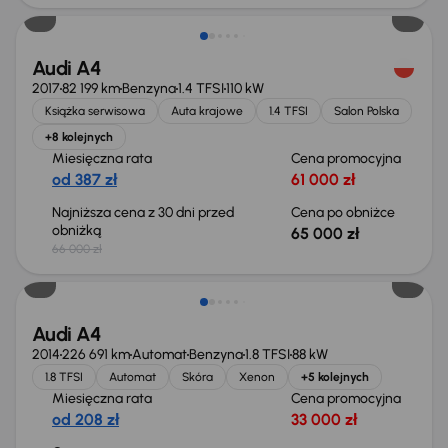
Audi A4
2017
82 199 km
Benzyna
1.4 TFSI
110 kW
Książka serwisowa
Auta krajowe
1.4 TFSI
Salon Polska
+8 kolejnych
Miesięczna rata
Cena promocyjna
od 387 zł
61 000 zł
Najniższa cena z 30 dni przed
Cena po obniżce
obniżką
65 000 zł
66 000 zł
Świeżo skupione
Audi A4
2014
226 691 km
Automat
Benzyna
1.8 TFSI
88 kW
1.8 TFSI
Automat
Skóra
Xenon
+5 kolejnych
Miesięczna rata
Cena promocyjna
od 208 zł
33 000 zł