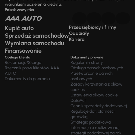
warunkiem udzielenia kredytu.
Pokaż wszystko
Kupić auto
Przedsiębiorcy i firmy
Oddziały
Sprzedaż samochodów
Kariera
Wymiana samochodu
Finansowanie
Obsługa klienta
Dokumenty prawne
Reklamacje/Skarga
Regulamin strony
Rzecznik praw klientów AAA
Obsługa danych osobowych
AUTO
Przetwarzanie danych
Dokumenty do pobrania
osobowych
Zasady korzystania z plików
cookies
Ustawienia plików cookie
DataAct
Cennik sprzedaży dodatkowej
Regulacje dot. płatności
gotówką
Strategia podatkowa
Informacja o realizowanej
strategii podatkowej za rok