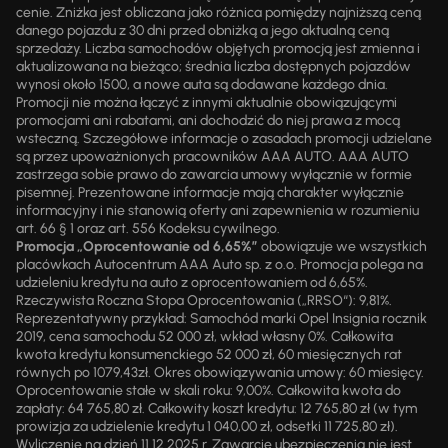
cenie. Zniżka jest obliczana jako różnica pomiędzy najniższą ceną
danego pojazdu z 30 dni przed obniżką a jego aktualną ceną
sprzedaży. Liczba samochodów objętych promocją jest zmienna i
aktualizowana na bieżąco; średnia liczba dostępnych pojazdów
wynosi około 1500, a nowe auta są dodawane każdego dnia.
Promocji nie można łączyć z innymi aktualnie obowiązującymi
promocjami ani rabatami, ani dochodzić do niej prawa z mocą
wsteczną. Szczegółowe informacje o zasadach promocji udzielane
są przez upoważnionych pracowników AAA AUTO. AAA AUTO
zastrzega sobie prawo do zawarcia umowy wyłącznie w formie
pisemnej. Prezentowane informacje mają charakter wyłącznie
informacyjny i nie stanowią oferty ani zapewnienia w rozumieniu
art. 66 § 1 oraz art. 556 Kodeksu cywilnego.
Promocja „Oprocentowanie od 6,65%”
obowiązuje we wszystkich
placówkach Autocentrum AAA Auto sp. z o.o. Promocja polega na
udzieleniu kredytu na auto z oprocentowaniem od 6,65%.
Rzeczywista Roczna Stopa Oprocentowania („RRSO“): 9,81%.
Reprezentatywny przykład: Samochód marki Opel Insignia rocznik
2019, cena samochodu 52 000 zł, wkład własny 0%. Całkowita
kwota kredytu konsumenckiego 52 000 zł, 60 miesięcznych rat
równych po 1079,43zł. Okres obowiązywania umowy: 60 miesięcy.
Oprocentowanie stałe w skali roku: 9,00%. Całkowita kwota do
zapłaty: 64 765,80 zł. Całkowity koszt kredytu: 12 765,80 zł (w tym
prowizja za udzielenie kredytu 1 040,00 zł, odsetki 11 725,80 zł).
Wyliczenie na dzień 11.12.2025 r. Zawarcie ubezpieczenia nie jest