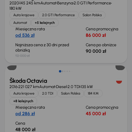
2020
145 245 km
Automat
Benzyna
2.0 GTI Performance
180 kW
Auta krajowe
2.0 GTI Performance
Salon Polska
Automat
+5 kolejnych
Miesięczna rata
Cena promocyjna
od 536 zł
86 000 zł
Najniższa cena z 30 dni przed
Cena po obniżce
obniżką
90 000 zł
92 000 zł
Škoda Octavia
2016
221 027 km
Automat
Diesel
2.0 TDI
135 kW
Auta krajowe
2.0 TDI
Salon Polska
184 KM
+8 kolejnych
Miesięczna rata
Cena promocyjna
od 286 zł
45 000 zł
Cena
48 000 zł