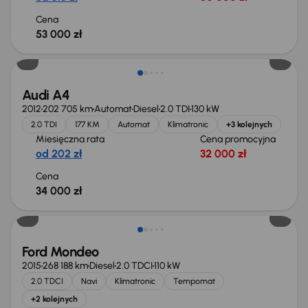
Cena
53 000 zł
Audi A4
2012
202 705 km
Automat
Diesel
2.0 TDI
130 kW
2.0 TDI
177 KM
Automat
Klimatronic
+3 kolejnych
Miesięczna rata
Cena promocyjna
od 202 zł
32 000 zł
Cena
34 000 zł
Taniej o 1 000 zł
Ford Mondeo
2015
268 188 km
Diesel
2.0 TDCI
110 kW
2.0 TDCI
Navi
Klimatronic
Tempomat
+2 kolejnych