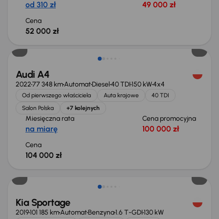
od 310 zł
49 000 zł
Cena
52 000 zł
Możliwość odliczenia VAT
Audi A4
2022
77 348 km
Automat
Diesel
40 TDI
150 kW
4x4
Od pierwszego właściciela
Auta krajowe
40 TDI
Salon Polska
+7 kolejnych
Miesięczna rata
Cena promocyjna
na miarę
100 000 zł
Cena
104 000 zł
Taniej o 1 000 zł
Kia Sportage
2019
101 185 km
Automat
Benzyna
1.6 T-GDI
130 kW