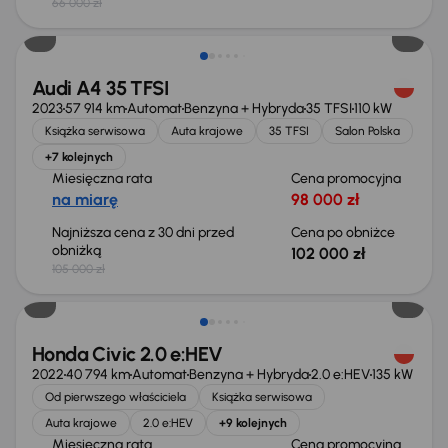
66 000 zł
Taniej o 3 000 zł
Audi A4 35 TFSI
2023
57 914 km
Automat
Benzyna + Hybryda
35 TFSI
110 kW
Książka serwisowa
Auta krajowe
35 TFSI
Salon Polska
+7 kolejnych
Miesięczna rata
Cena promocyjna
na miarę
98 000 zł
Najniższa cena z 30 dni przed
Cena po obniżce
obniżką
102 000 zł
105 000 zł
Taniej o 2 000 zł
Honda Civic 2.0 e:HEV
2022
40 794 km
Automat
Benzyna + Hybryda
2.0 e:HEV
135 kW
Od pierwszego właściciela
Książka serwisowa
Auta krajowe
2.0 e:HEV
+9 kolejnych
Miesięczna rata
Cena promocyjna