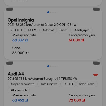
Opel Insignia
2021
132 052 km
Automat
Diesel
2.0 CDTI
128 kW
2.0 CDTI
174 KM
Automat
Skóra
+5 kolejnych
Miesięczna rata
Cena promocyjna
od 387 zł
61 000 zł
Cena
65 000 zł
Świeżo skupione
Audi A4
2018
95 755 km
Automat
Benzyna
1.4 TFSI
110 kW
Książka serwisowa
Auta krajowe
1.4 TFSI
Salon Polska
+8 kolejnych
Miesięczna rata
Cena promocyjna
od 452 zł
72 000 zł