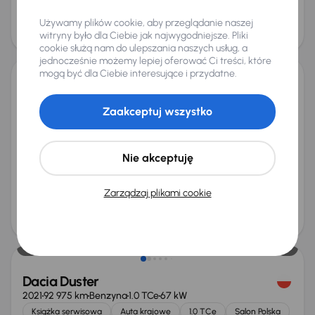
Cena
Używamy plików cookie, aby przeglądanie naszej
103 000 zł
witryny było dla Ciebie jak najwygodniejsze. Pliki
Możliwość odliczenia VAT
cookie służą nam do ulepszania naszych usług, a
jednocześnie możemy lepiej oferować Ci treści, które
mogą być dla Ciebie interesujące i przydatne.
Dacia Duster
2023
127 899 km
Diesel
1.5 Blue dCi
85 kW
Zaakceptuj wszystko
Od pierwszego właściciela
Auta krajowe
1.5 Blue dCi
Salon Polska
+6 kolejnych
Nie akceptuję
Miesięczna rata
Cena promocyjna
od 351 zł
56 000 zł
Zarządzaj plikami cookie
Najniższa cena z 30 dni przed
Cena po obniżce
obniżką
59 000 zł
58 000 zł
Dacia Duster
2021
92 975 km
Benzyna
1.0 TCe
67 kW
Książka serwisowa
Auta krajowe
1.0 TCe
Salon Polska