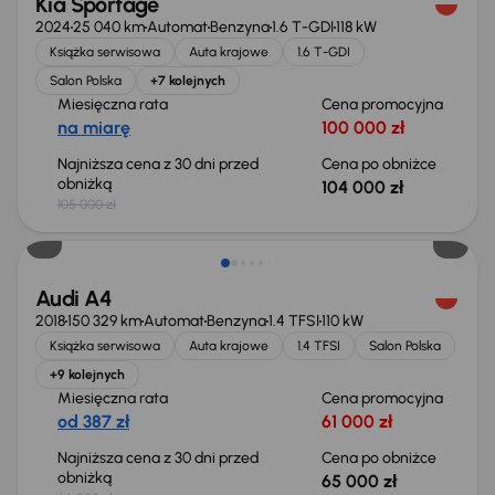
Kia Sportage
2024
25 040 km
Automat
Benzyna
1.6 T-GDI
118 kW
Książka serwisowa
Auta krajowe
1.6 T-GDI
Salon Polska
+7 kolejnych
Miesięczna rata
Cena promocyjna
na miarę
100 000 zł
Najniższa cena z 30 dni przed
Cena po obniżce
obniżką
104 000 zł
105 000 zł
Taniej o 1 000 zł
Audi A4
2018
150 329 km
Automat
Benzyna
1.4 TFSI
110 kW
Książka serwisowa
Auta krajowe
1.4 TFSI
Salon Polska
+9 kolejnych
Miesięczna rata
Cena promocyjna
od 387 zł
61 000 zł
Najniższa cena z 30 dni przed
Cena po obniżce
obniżką
65 000 zł