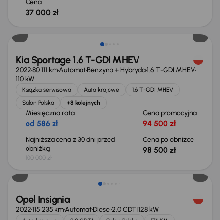
Cena
37 000 zł
Taniej o 1 500 zł
Kia Sportage 1.6 T-GDI MHEV
2022
80 111 km
Automat
Benzyna + Hybryda
1.6 T-GDI MHEV
110 kW
Książka serwisowa
Auta krajowe
1.6 T-GDI MHEV
Salon Polska
+8 kolejnych
Miesięczna rata
Cena promocyjna
od 586 zł
94 500 zł
Najniższa cena z 30 dni przed
Cena po obniżce
obniżką
98 500 zł
100 000 zł
Taniej o 1 000 zł
Opel Insignia
2022
115 235 km
Automat
Diesel
2.0 CDTI
128 kW