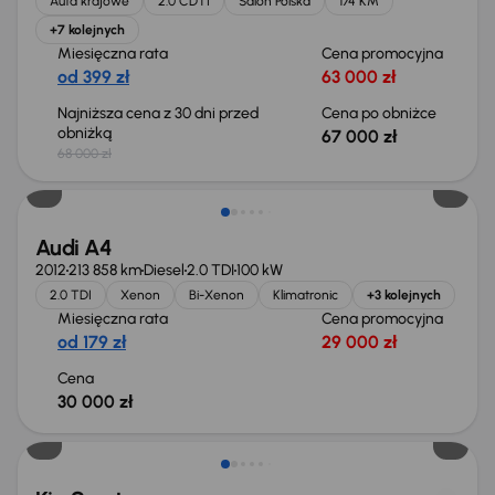
Auta krajowe
2.0 CDTI
Salon Polska
174 KM
+7 kolejnych
Miesięczna rata
Cena promocyjna
od 399 zł
63 000 zł
Najniższa cena z 30 dni przed
Cena po obniżce
obniżką
67 000 zł
68 000 zł
Świeżo skupione
Audi A4
2012
213 858 km
Diesel
2.0 TDI
100 kW
2.0 TDI
Xenon
Bi-Xenon
Klimatronic
+3 kolejnych
Miesięczna rata
Cena promocyjna
od 179 zł
29 000 zł
Cena
30 000 zł
Taniej o 1 000 zł