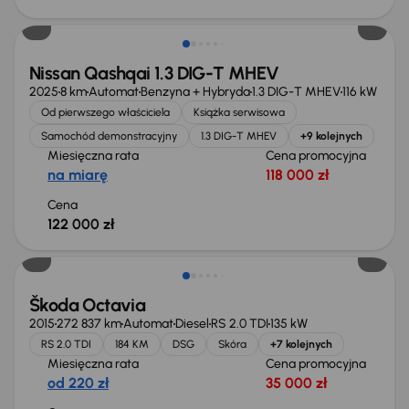
Od nowego taniej o 36 775 zł
Nissan Qashqai 1.3 DIG-T MHEV
2025
8 km
Automat
Benzyna + Hybryda
1.3 DIG-T MHEV
116 kW
Od pierwszego właściciela
Książka serwisowa
Samochód demonstracyjny
1.3 DIG-T MHEV
+9 kolejnych
Miesięczna rata
Cena promocyjna
na miarę
118 000 zł
Cena
122 000 zł
Škoda Octavia
2015
272 837 km
Automat
Diesel
RS 2.0 TDI
135 kW
RS 2.0 TDI
184 KM
DSG
Skóra
+7 kolejnych
Miesięczna rata
Cena promocyjna
od 220 zł
35 000 zł