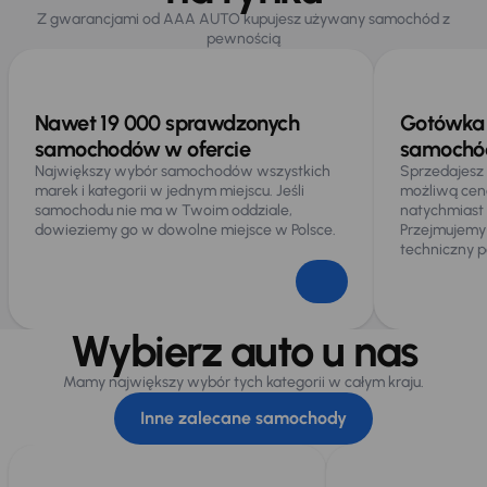
Z gwarancjami od AAA AUTO kupujesz używany samochód z
pewnością
Nawet 19 000 sprawdzonych
Gotówka 
samochodów w ofercie
samochód
Największy wybór samochodów wszystkich
Sprzedajesz
marek i kategorii w jednym miejscu. Jeśli
możliwą cen
samochodu nie ma w Twoim oddziale,
natychmiast
dowieziemy go w dowolne miejsce w Polsce.
Przejmujemy
techniczny p
Wybierz auto u nas
Mamy największy wybór tych kategorii w całym kraju.
Inne zalecane samochody