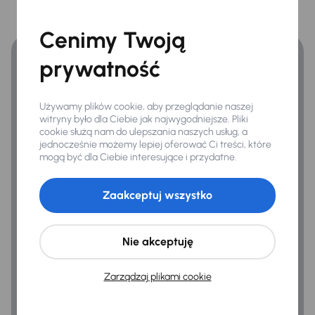
Finansowanie
Nawigacja
Zyskaj lepsze warunki finansowania niż v banku.
Cenimy Twoją
System sterowania głosem
prywatność
Travel Assist
Virtual cockpit
Używamy plików cookie, aby przeglądanie naszej
witryny było dla Ciebie jak najwygodniejsze. Pliki
cookie służą nam do ulepszania naszych usług, a
Bezpieczeństwo
jednocześnie możemy lepiej oferować Ci treści, które
ABS
mogą być dla Ciebie interesujące i przydatne.
Airbag
Zaakceptuj wszystko
ASR
Asystent podjazdu
Nie akceptuję
Automatyczne zatrzymanie przed przeszkoda
Zarządzaj plikami cookie
ESP
Kontrola tlaku v pneumatikách