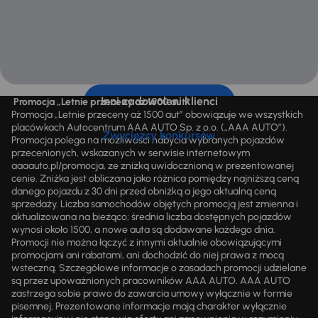
Inni zadowoleni klienci
Promocja „Letnie przeceny aż 1500 aut”
Promocja „Letnie przeceny aż 1500 aut” obowiązuje we wszystkich
placówkach Autocentrum AAA AUTO Sp. z o.o. („AAA AUTO”).
Zwycięzcy konkursów
Promocja polega na możliwości nabycia wybranych pojazdów
przecenionych, wskazanych w serwisie internetowym
aaaauto.pl/promocja, ze zniżką uwidocznioną w prezentowanej
cenie. Zniżka jest obliczana jako różnica pomiędzy najniższą ceną
danego pojazdu z 30 dni przed obniżką a jego aktualną ceną
sprzedaży. Liczba samochodów objętych promocją jest zmienna i
aktualizowana na bieżąco; średnia liczba dostępnych pojazdów
wynosi około 1500, a nowe auta są dodawane każdego dnia.
Promocji nie można łączyć z innymi aktualnie obowiązującymi
promocjami ani rabatami, ani dochodzić do niej prawa z mocą
wsteczną. Szczegółowe informacje o zasadach promocji udzielane
są przez upoważnionych pracowników AAA AUTO. AAA AUTO
zastrzega sobie prawo do zawarcia umowy wyłącznie w formie
pisemnej. Prezentowane informacje mają charakter wyłącznie