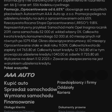
informacyjny i nie stanowią oferty ani zapewnienia w rozumieniu
art. 66 § 1 oraz art. 556 Kodeksu cywilnego.
Promocja „Oprocentowanie od 6,65%”
obowiązuje we wszystkich
placówkach Autocentrum AAA Auto sp. z o.o. Promocja polega na
udzieleniu kredytu na auto z oprocentowaniem od 6,65%.
Rzeczywista Roczna Stopa Oprocentowania („RRSO“): 9,81%.
Reprezentatywny przykład: Samochód marki Opel Insignia rocznik
2019, cena samochodu 52 000 zł, wkład własny 0%. Całkowita
kwota kredytu konsumenckiego 52 000 zł, 60 miesięcznych rat
równych po 1079,43zł. Okres obowiązywania umowy: 60 miesięcy.
Oprocentowanie stałe w skali roku: 9,00%. Całkowita kwota do
zapłaty: 64 765,80 zł. Całkowity koszt kredytu: 12 765,80 zł (w tym
prowizja za udzielenie kredytu 1 040,00 zł, odsetki 11 725,80 zł).
Wyliczenie na dzień 11.12.2025 r. Zawarcie ubezpieczenia nie jest
warunkiem udzielenia kredytu.
Pokaż wszystko
Kupić auto
Przedsiębiorcy i firmy
Oddziały
Sprzedaż samochodów
Kariera
Wymiana samochodu
Finansowanie
Obsługa klienta
Dokumenty prawne
Reklamacje/Skarga
Regulamin strony