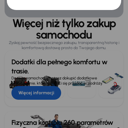
System stabilizacji toru jazdy
Wybór trybu jazdy
Więcej niż tylko zakup
samochodu
Ogólne
Zyskaj pewność bezpiecznego zakupu, transparentną historię i
1/2 skorzana tapicerka
komfortową dostawę prosto do Twojego domu.
Gniazdo USB-C
Dodatki dla pełnego komfortu w
Hf
trasie.
Rozpoznawanie znaków drogowych
Do tego samochodu możesz dokupić dodatkowe
wyposażenie, które może Ci się przydać w podróży.
Więcej informacji
Fizyczna kontrola 260 parametrów