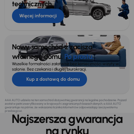
technicznych
Więcej informacji
Nowy samochód z zacisza
własnego domu.
Po prostu.
Wszelkie formalności załatwisz bez konieczności wizyty w
salonie. Bez czekania i długiej biurokracji.
Kup z dostawą do domu
AAA AUTO udziela na ten samochód dożywotniej gwarancji na legalne pochodzenie. Pojazd
został w pełni zweryfikowany w krajowych i zagranicznych bazach danych, a AAA AUTO
gwarantuje na piśmie, że wskazania licznika kilometrów odpowiadają rzeczywistemu
przebiegowi.
Najszersza gwarancja
na rynku