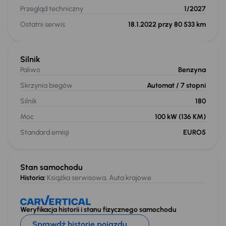
Przegląd techniczny
1/2027
Ostatni serwis
18.1.2022 przy 80 533 km
Silnik
Paliwo
Benzyna
Skrzynia biegów
Automat
/ 7 stopni
Silnik
180
Moc
100 kW
(136 KM)
Standard emisji
EURO5
Stan samochodu
Historia:
Książka serwisowa, Auta krajowe
Weryfikacja historii i stanu fizycznego samochodu
Sprawdź historię pojazdu