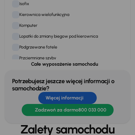
Isofix
Kierownica wielofunkcyjna
Komputer
Lopatki do zmiany biegow pod kierownica
Podgrzewane fotele
Przciemniane szyby
Całe wyposażenie samochodu
Skórzana kierownica
Stereo
Potrzebujesz jeszcze więcej informacji o
samochodzie?
Stop Start systém
Więcej informacji
Tempomat
Zadzwoń za darmo
800 033 000
WSP. KIEROWNICY
Zamek centralny
Zalety samochodu