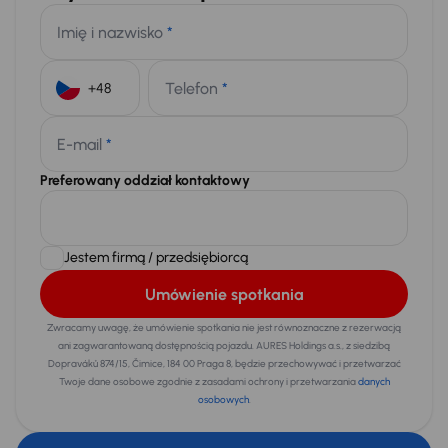
Imię i nazwisko
*
Telefon
*
+48
E-mail
*
Preferowany oddział kontaktowy
Jestem firmą / przedsiębiorcą
Umówienie spotkania
Zwracamy uwagę, że umówienie spotkania nie jest równoznaczne z rezerwacją
ani zagwarantowaną dostępnością pojazdu. AURES Holdings a.s., z siedzibą
Dopraváků 874/15, Čimice, 184 00 Praga 8, będzie przechowywać i przetwarzać
Twoje dane osobowe zgodnie z zasadami ochrony i przetwarzania
danych
osobowych
.