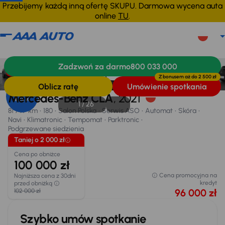
Przebijemy każdą inną ofertę SKUPU. Darmowa wycena auta
online
TU
.
Mercedes-Benz CLA
2021
81 797 km
Zadzwoń za darmo
800 033 000
Informacje
Wyposażenie
Zalety samochodu
Finansowanie
Taniej o 2 000 zł
Z bonusem aż do
2 500 zł
Oblicz ratę
Umówienie spotkania
Opr. od
Mercedes-Benz CLA
, 2021
8,25 %
1 /
26
81 797 km
180
Salon Polska
Serwis ASO
Automat
Skóra
Navi
Klimatronic
Tempomat
Parktronic
Podgrzewane siedzienia
Taniej o 2 000 zł
Cena po obniżce
100 000 zł
Cena promocyjna na
Najniższa cena z 30dni
kredyt
przed obniżką
96 000 zł
102 000 zł
Szybko umów spotkanie