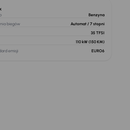
k
o
Benzyna
ynia biegów
Automat
/ 7 stopni
35 TFSI
110 kW
(150 KM)
ard emisji
EURO6