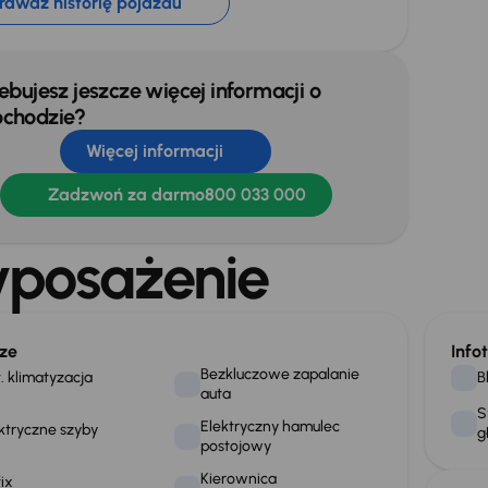
rawdź historię pojazdu
ebujesz jeszcze więcej informacji o
chodzie?
Więcej informacji
Zadzwoń za darmo
800 033 000
posażenie
ze
Info
Bezkluczowe zapalanie
. klimatyzacja
B
auta
S
Elektryczny hamulec
ktryczne szyby
g
postojowy
Kierownica
fix