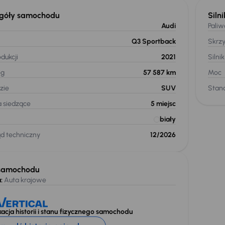
góły samochodu
Silni
Audi
Paliw
Q3 Sportback
Skrz
dukcji
2021
Silnik
eg
57 587 km
Moc
zie
SUV
Stand
a siedzące
5
miejsc
biały
ąd techniczny
12/2026
samochodu
:
Auta krajowe
acja historii i stanu fizycznego samochodu