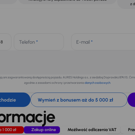
z 
Telefon
*
E-mail
*
+48
 ani zagwarantowaną dostępnością pojazdu. AURES Holdings a.s., z siedzibą Dopraváků 874/15, Či
zgodnie z zasadami ochrony i przetwarzania
danych osobowych
.
chodzie
Wymień z bonusem aż do 5 000 zł
formacje
o 1 000 zł
Zakup online
Możliwość odliczenia VAT
Prz