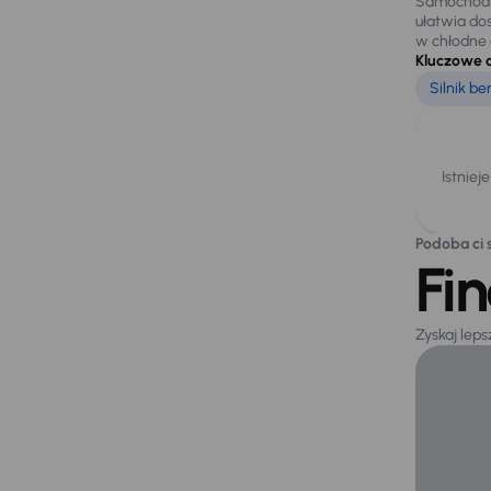
Samochód p
ułatwia do
w chłodne d
Kluczowe 
Silnik b
Istniej
Podoba ci s
Fi
Zyskaj lep