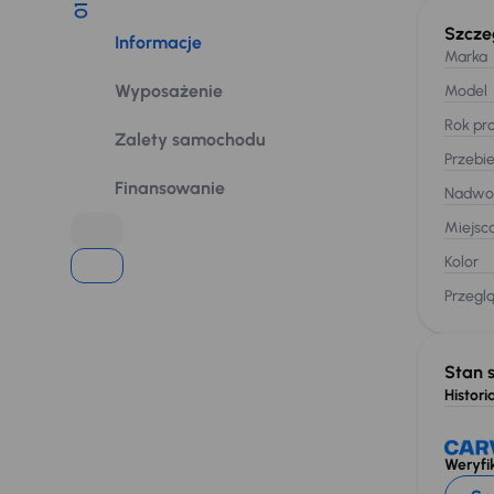
01
Szcze
Informacje
Marka
Wyposażenie
Model
Rok pro
Zalety samochodu
Przebi
Finansowanie
Nadwo
Miejsc
Kolor
Przegl
Stan 
Historia
Weryfik