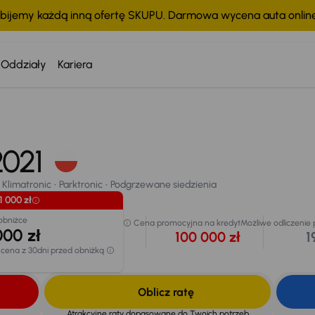
bijemy każdą inną ofertę SKUPU. Darmowa wycena auta onli
Oddziały
Kariera
Taniej o 1 000 zł
Cena po obniżce
104 000 zł
Klimatronic
Parktronic
Podgrzewane siedzienia
 2021
Najniższa cena z 30dni
chodu
przed obniżką
105 000 zł
Klimatronic
Parktronic
Podgrzewane siedzienia
1 000 zł
obniżce
Cena promocyjna na kredyt
Możliwe odliczenie
000 zł
100 000 zł
1
 cena z 30dni przed obniżką
Oblicz ratę
Atrakcyjne raty dopasowane do Twoich potrzeb