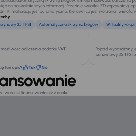
osiada automatyczną skrzynię biegów. Istnieje możliwość odliczenia pod
stęp do najważniejszych informacji. Przednie światła LED zapewniają l
ni. Klimatyzacja jest automatyczna. Kierownica jest skórzana i wielofunk
cechy
enzynowy 35 TFSI
Automatyczna skrzynia biegów
Wirtualny kokpit
e możliwość odliczenia podatku VAT.
Pojazd wyposażony je
benzynowy 35 TFSI o
ię ten opis?
Tak
Nie
nansowanie
sze warunki finansowania niż v banku.