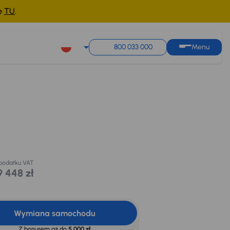
ne
TU
.
800 033 000
Menu
Cena promocyjna na
Możliwe odliczenie
kredyt
podatku VAT
100 000 zł
19 448 zł
 podatku VAT
9 448 zł
Wymiana samochodu
Z bonusem aż do
5 000 zł