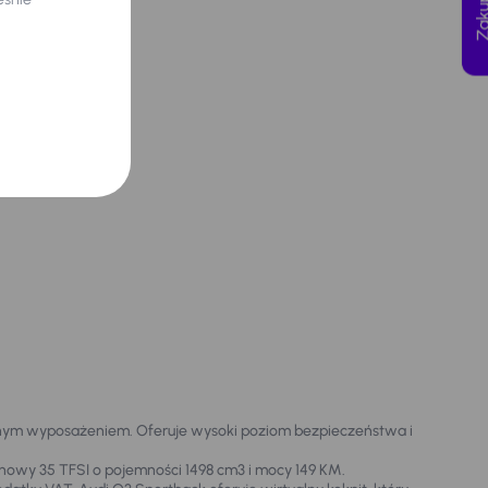
nym wyposażeniem. Oferuje wysoki poziom bezpieczeństwa i
ynowy 35 TFSI o pojemności 1498 cm3 i mocy 149 KM.