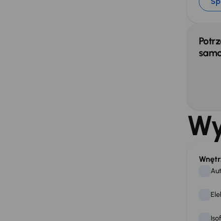
Sp
Potrz
samo
Wy
Wnętr
Aut
Ele
Iso