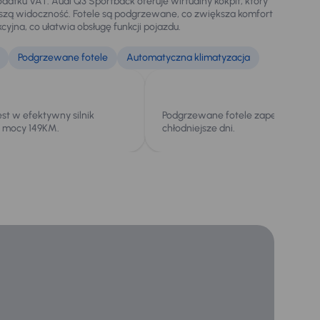
atku VAT. Audi Q3 Sportback oferuje wirtualny kokpit, który
epszą widoczność. Fotele są podgrzewane, co zwiększa komfort
cyjna, co ułatwia obsługę funkcji pojazdu.
Podgrzewane fotele
Automatyczna klimatyzacja
st w efektywny silnik
Podgrzewane fotele zapewniają ko
 mocy 149KM.
chłodniejsze dni.