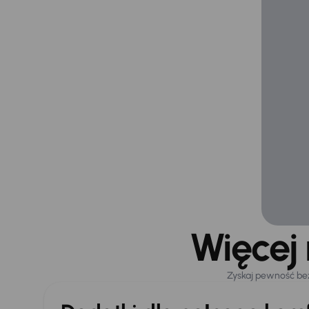
Więcej
Zyskaj pewność be