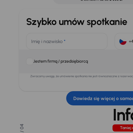
Szybko umów spotkanie
Imię i nazwisko
*
Jestem firmą / przedsiębiorcą
Zwracamy uwagę, że umówienie spotkania nie jest równoznaczne z rezerwacją
Dowiedz się więcej o samo
In
/ 04
Taniej 