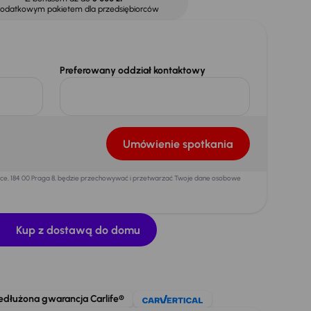
dodatkowym pakietem dla przedsiębiorców
Preferowany oddział kontaktowy
Umówienie spotkania
mice, 184 00 Praga 8, będzie przechowywać i przetwarzać Twoje dane osobowe
Kup z dostawą do domu
edłużona gwarancja Carlife®