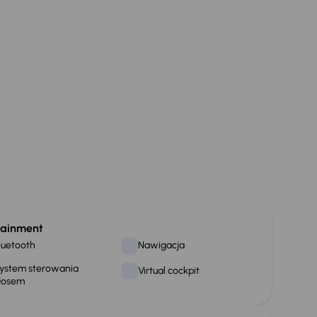
tainment
luetooth
Nawigacja
ystem sterowania
Virtual cockpit
łosem