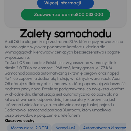
Więcej informacji
Zamek centralny
Zadzwoń za darmo
800 033 000
Na zewnątrz
Zalety samochodu
Automatyczne swiatla dzienne
Audi Q5 to elegancka i przestronna SUV, która łączy nowoczesne
Bi-xenony
technologie z wysokim poziomem komfortu. Idealna dla
wymagających kierowców ceniących bezpieczeństwo i bogate
Czujniki parkowania prz. i tył
wyposażenie.
Ta Audi Q5 pochodzi z Polski i jest wyposażona w mocny silnik
Dzienne swiatla LED
diesla 2.0 TDI o pojemności 1968 cm3, który generuje 177 KM.
Samochód posiada automatyczną skrzynię biegów oraz napęd
El. otwierany bagażnik
4x4, co zapewnia doskonałą trakcję w różnych warunkach. Audi
Q5 oferuje reflektory bi-ksenonowe, które poprawiają widoczność
Elektryczne lusterka
podczas jazdy nocą. Fotele są podgrzewane, co zwiększa komfort
w chłodne dni. Klimatyzacja jest automatyczna, co pozwala na
Oryginalne Alufelgi
łatwe utrzymanie odpowiedniej temperatury. Kierownica jest
skórzana i wielofunkcyjna, co ułatwia obsługę funkcji pojazdu.
Relingi dachowe
Dodatkowo, samochód posiada Bluetooth, który umożliwia
bezprzewodowe połączenie z telefonem.
Światła przeciwmgielne
Kluczowe cechy
Mocny diesel 2.0 TDI
Napęd 4x4
Automatyczna klimatyzac
Tylne swiatla LED