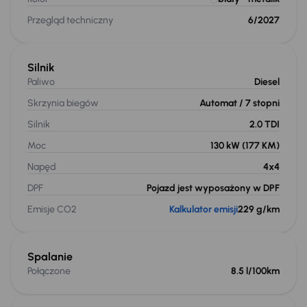
Przegląd techniczny
6/2027
Silnik
Paliwo
Diesel
Skrzynia biegów
Automat
/ 7 stopni
Silnik
2.0 TDI
Moc
130 kW
(177 KM)
Napęd
4x4
DPF
Pojazd jest wyposażony w DPF
Emisje CO2
Kalkulator emisji
229 g/km
Spalanie
Połączone
8.5 l/100km