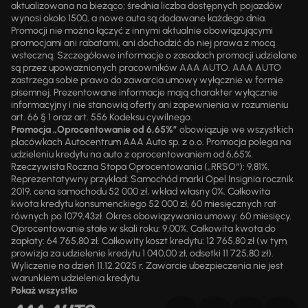
aktualizowana na bieżąco; średnia liczba dostępnych pojazdów
wynosi około 1500, a nowe auta są dodawane każdego dnia.
Promocji nie można łączyć z innymi aktualnie obowiązującymi
promocjami ani rabatami, ani dochodzić do niej prawa z mocą
wsteczną. Szczegółowe informacje o zasadach promocji udzielane
są przez upoważnionych pracowników AAA AUTO. AAA AUTO
zastrzega sobie prawo do zawarcia umowy wyłącznie w formie
pisemnej. Prezentowane informacje mają charakter wyłącznie
informacyjny i nie stanowią oferty ani zapewnienia w rozumieniu
art. 66 § 1 oraz art. 556 Kodeksu cywilnego.
Promocja „Oprocentowanie od 6,65%”
obowiązuje we wszystkich
placówkach Autocentrum AAA Auto sp. z o.o. Promocja polega na
udzieleniu kredytu na auto z oprocentowaniem od 6,65%.
Rzeczywista Roczna Stopa Oprocentowania („RRSO“): 9,81%.
Reprezentatywny przykład: Samochód marki Opel Insignia rocznik
2019, cena samochodu 52 000 zł, wkład własny 0%. Całkowita
kwota kredytu konsumenckiego 52 000 zł, 60 miesięcznych rat
równych po 1079,43zł. Okres obowiązywania umowy: 60 miesięcy.
Oprocentowanie stałe w skali roku: 9,00%. Całkowita kwota do
zapłaty: 64 765,80 zł. Całkowity koszt kredytu: 12 765,80 zł (w tym
prowizja za udzielenie kredytu 1 040,00 zł, odsetki 11 725,80 zł).
Wyliczenie na dzień 11.12.2025 r. Zawarcie ubezpieczenia nie jest
warunkiem udzielenia kredytu.
Pokaż wszystko