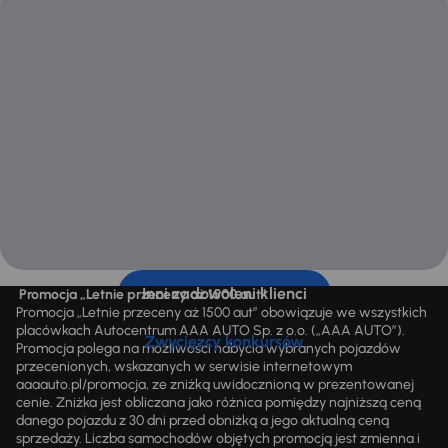
Inni zadowoleni klienci
Promocja „Letnie przeceny aż 1500 aut”
Promocja „Letnie przeceny aż 1500 aut” obowiązuje we wszystkich
placówkach Autocentrum AAA AUTO Sp. z o.o. („AAA AUTO”).
Zwycięzcy konkursów
Promocja polega na możliwości nabycia wybranych pojazdów
przecenionych, wskazanych w serwisie internetowym
aaaauto.pl/promocja, ze zniżką uwidocznioną w prezentowanej
cenie. Zniżka jest obliczana jako różnica pomiędzy najniższą ceną
danego pojazdu z 30 dni przed obniżką a jego aktualną ceną
sprzedaży. Liczba samochodów objętych promocją jest zmienna i