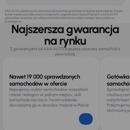
AAA AUTO udziela na ten samochód dożywotniej gwarancji na legalne pochodzenie. Pojazd
został w pełni zweryfikowany w krajowych i zagranicznych bazach danych, a AAA AUTO
gwarantuje na piśmie, że wskazania licznika kilometrów odpowiadają rzeczywistemu
przebiegowi.
Najszersza gwarancja
na rynku
Z gwarancjami od AAA AUTO kupujesz używany samochód z
pewnością
Nawet 19 000 sprawdzonych
Gotówka 
samochodów w ofercie
samochód
Największy wybór samochodów wszystkich
Sprzedajesz
marek i kategorii w jednym miejscu. Jeśli
możliwą cen
samochodu nie ma w Twoim oddziale,
natychmiast
dowieziemy go w dowolne miejsce w Polsce.
Przejmujemy
techniczny p