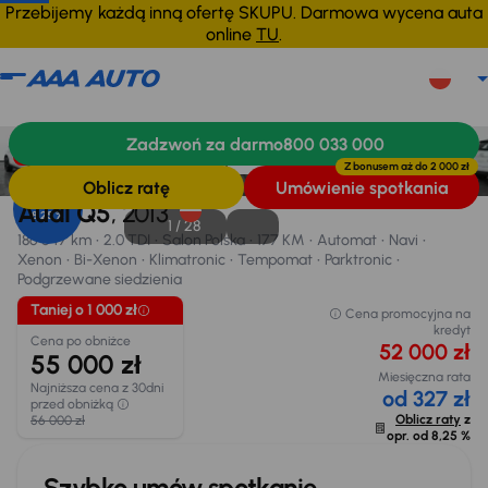
Przebijemy każdą inną ofertę SKUPU. Darmowa wycena auta
online
TU
.
Audi Q5
2013
186 647 km
Zadzwoń za darmo
800 033 000
Informacje
Wyposażenie
Zalety samochodu
Finansowanie
Taniej o 1 000 zł
Z bonusem aż do
2 000 zł
Oblicz ratę
Umówienie spotkania
Opr. od
Audi Q5
, 2013
8,25 %
1 /
28
186 647 km
2.0 TDI
Salon Polska
177 KM
Automat
Navi
Xenon
Bi-Xenon
Klimatronic
Tempomat
Parktronic
Podgrzewane siedzienia
Taniej o 1 000 zł
Cena promocyjna na
kredyt
Cena po obniżce
52 000 zł
55 000 zł
Miesięczna rata
Najniższa cena z 30dni
od 327 zł
przed obniżką
Oblicz raty
z
56 000 zł
opr. od
8,25 %
Szybko umów spotkanie