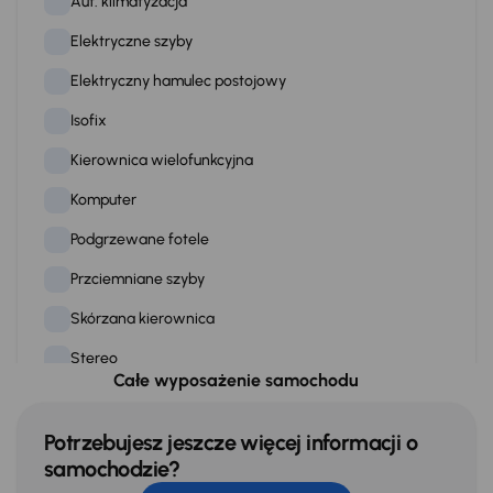
Aut. klimatyzacja
Elektryczne szyby
Elektryczny hamulec postojowy
Isofix
Kierownica wielofunkcyjna
Komputer
Podgrzewane fotele
Przciemniane szyby
Skórzana kierownica
Stereo
Całe wyposażenie samochodu
Stop Start systém
Tempomat
Potrzebujesz jeszcze więcej informacji o
samochodzie?
WSP. KIEROWNICY