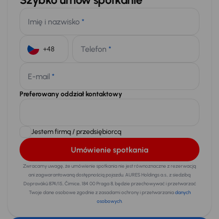
Imię i nazwisko
*
Telefon
*
+48
E-mail
*
Preferowany oddział kontaktowy
Jestem firmą / przedsiębiorcą
Umówienie spotkania
Zwracamy uwagę, że umówienie spotkania nie jest równoznaczne z rezerwacją
ani zagwarantowaną dostępnością pojazdu. AURES Holdings a.s., z siedzibą
Dopraváků 874/15, Čimice, 184 00 Praga 8, będzie przechowywać i przetwarzać
Twoje dane osobowe zgodnie z zasadami ochrony i przetwarzania
danych
osobowych
.