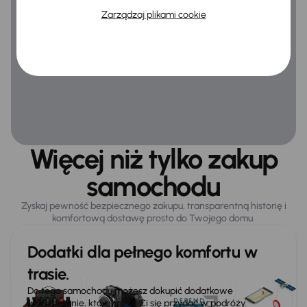
Zarządzaj plikami cookie
Ogólne
Hf
Infotainment
Podłokietnik
Więcej niż tylko zakup
samochodu
Zyskaj pewność bezpiecznego zakupu, transparentną historię i
komfortową dostawę prosto do Twojego domu.
Dodatki dla pełnego komfortu w
trasie.
Do tego samochodu możesz dokupić dodatkowe
wyposażenie, które może Ci się przydać w podróży.