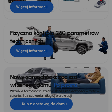
Więcej informacji
Fizyczna kontrola 260 parametrów
technicznych
Więcej informacji
Nowy samochód z zacisza
własnego domu.
Po prostu.
Wszelkie formalności załatwisz bez konieczności wizyty w
salonie. Bez czekania i długiej biurokracji.
Kup z dostawą do domu