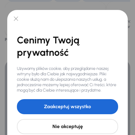
Infotainment
Ta Audi Q5 jest wyposażona w mocny silnik
Samochód p
diesla 2.0 TDI o mocy 177KM.
lepszą prz
Bluetooth
Cenimy Twoją
Nawigacja
Podoba ci się ten opis?
Tak
Nie
Finansowanie
prywatność
Zyskaj lepsze warunki finansowania niż v banku.
Bezpieczeństwo
ABS
Używamy plików cookie, aby przeglądanie naszej
witryny było dla Ciebie jak najwygodniejsze. Pliki
Airbag
cookie służą nam do ulepszania naszych usług, a
jednocześnie możemy lepiej oferować Ci treści, które
ASR
mogą być dla Ciebie interesujące i przydatne.
Asystent podjazdu
Zaakceptuj wszystko
Asystent zjazdu
Automatyczne zatrzymanie przed przeszkoda
Nie akceptuję
ESP