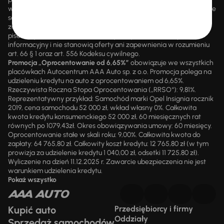
wsteczną. Szczegółowe informacje o zasadach promocji udzielane
są przez upoważnionych pracowników AAA AUTO. AAA AUTO
zastrzega sobie prawo do zawarcia umowy wyłącznie w formie
pisemnej. Prezentowane informacje mają charakter wyłącznie
informacyjny i nie stanowią oferty ani zapewnienia w rozumieniu
art. 66 § 1 oraz art. 556 Kodeksu cywilnego.
Promocja „Oprocentowanie od 6,65%”
obowiązuje we wszystkich
placówkach Autocentrum AAA Auto sp. z o.o. Promocja polega na
udzieleniu kredytu na auto z oprocentowaniem od 6,65%.
Rzeczywista Roczna Stopa Oprocentowania („RRSO“): 9,81%.
Reprezentatywny przykład: Samochód marki Opel Insignia rocznik
2019, cena samochodu 52 000 zł, wkład własny 0%. Całkowita
kwota kredytu konsumenckiego 52 000 zł, 60 miesięcznych rat
równych po 1079,43zł. Okres obowiązywania umowy: 60 miesięcy.
Oprocentowanie stałe w skali roku: 9,00%. Całkowita kwota do
zapłaty: 64 765,80 zł. Całkowity koszt kredytu: 12 765,80 zł (w tym
prowizja za udzielenie kredytu 1 040,00 zł, odsetki 11 725,80 zł).
Wyliczenie na dzień 11.12.2025 r. Zawarcie ubezpieczenia nie jest
warunkiem udzielenia kredytu.
Pokaż wszystko
Kupić auto
Przedsiębiorcy i firmy
Oddziały
Sprzedaż samochodów