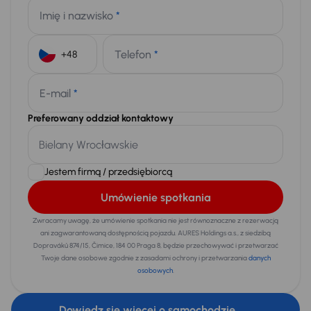
Imię i nazwisko
*
Telefon
*
+48
E-mail
*
Preferowany oddział kontaktowy
Jestem firmą / przedsiębiorcą
Umówienie spotkania
Zwracamy uwagę, że umówienie spotkania nie jest równoznaczne z rezerwacją
ani zagwarantowaną dostępnością pojazdu. AURES Holdings a.s., z siedzibą
Dopraváků 874/15, Čimice, 184 00 Praga 8, będzie przechowywać i przetwarzać
Twoje dane osobowe zgodnie z zasadami ochrony i przetwarzania
danych
osobowych
.
Dowiedz się więcej o samochodzie