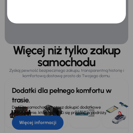
Więcej niż tylko zakup
samochodu
Zyskaj pewność bezpiecznego zakupu, transparentną historię i
komfortową dostawę prosto do Twojego domu.
Dodatki dla pełnego komfortu w
trasie.
Do tego samochodu możesz dokupić dodatkowe
wyposażenie, które może Ci się przydać w podróży.
Więcej informacji