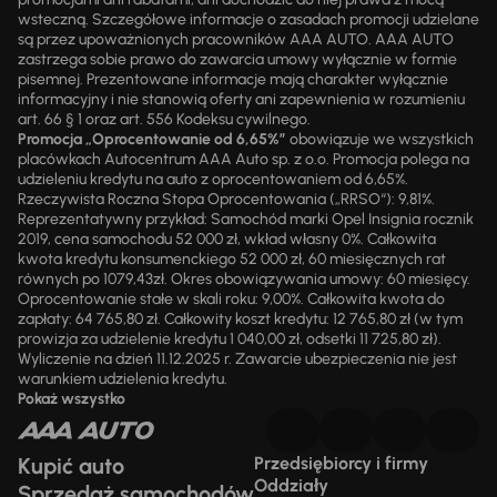
wsteczną. Szczegółowe informacje o zasadach promocji udzielane
są przez upoważnionych pracowników AAA AUTO. AAA AUTO
zastrzega sobie prawo do zawarcia umowy wyłącznie w formie
pisemnej. Prezentowane informacje mają charakter wyłącznie
informacyjny i nie stanowią oferty ani zapewnienia w rozumieniu
art. 66 § 1 oraz art. 556 Kodeksu cywilnego.
Promocja „Oprocentowanie od 6,65%”
obowiązuje we wszystkich
placówkach Autocentrum AAA Auto sp. z o.o. Promocja polega na
udzieleniu kredytu na auto z oprocentowaniem od 6,65%.
Rzeczywista Roczna Stopa Oprocentowania („RRSO“): 9,81%.
Reprezentatywny przykład: Samochód marki Opel Insignia rocznik
2019, cena samochodu 52 000 zł, wkład własny 0%. Całkowita
kwota kredytu konsumenckiego 52 000 zł, 60 miesięcznych rat
równych po 1079,43zł. Okres obowiązywania umowy: 60 miesięcy.
Oprocentowanie stałe w skali roku: 9,00%. Całkowita kwota do
zapłaty: 64 765,80 zł. Całkowity koszt kredytu: 12 765,80 zł (w tym
prowizja za udzielenie kredytu 1 040,00 zł, odsetki 11 725,80 zł).
Wyliczenie na dzień 11.12.2025 r. Zawarcie ubezpieczenia nie jest
warunkiem udzielenia kredytu.
Pokaż wszystko
Kupić auto
Przedsiębiorcy i firmy
Oddziały
Sprzedaż samochodów