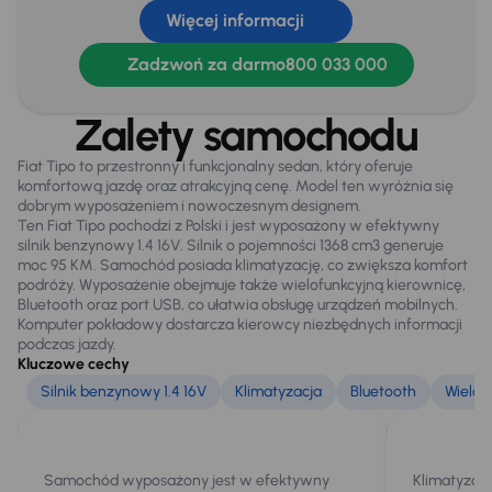
ABS
Więcej informacji
Airbag
Zadzwoń za darmo
800 033 000
ASR
Zalety samochodu
ESP
Kontrola tlaku v pneumatikách
Fiat Tipo to przestronny i funkcjonalny sedan, który oferuje
komfortową jazdę oraz atrakcyjną cenę. Model ten wyróżnia się
dobrym wyposażeniem i nowoczesnym designem.
Ten Fiat Tipo pochodzi z Polski i jest wyposażony w efektywny
Ogólne
silnik benzynowy 1.4 16V. Silnik o pojemności 1368 cm3 generuje
moc 95 KM. Samochód posiada klimatyzację, co zwiększa komfort
Hf
podróży. Wyposażenie obejmuje także wielofunkcyjną kierownicę,
Bluetooth oraz port USB, co ułatwia obsługę urządzeń mobilnych.
Połączenie USB (audio)
Komputer pokładowy dostarcza kierowcy niezbędnych informacji
podczas jazdy.
Kluczowe cechy
Silnik benzynowy 1.4 16V
Klimatyzacja
Bluetooth
Wielof
Samochód wyposażony jest w efektywny
Klimatyzac