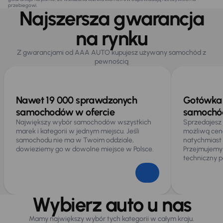
przebiegowi.
Najszersza gwarancja
na rynku
Z gwarancjami od AAA AUTO kupujesz używany samochód z
pewnością
Nawet 19 000 sprawdzonych
Gotówka 
samochodów w ofercie
samochód
Największy wybór samochodów wszystkich
Sprzedajesz
marek i kategorii w jednym miejscu. Jeśli
możliwą cen
samochodu nie ma w Twoim oddziale,
natychmiast
dowieziemy go w dowolne miejsce w Polsce.
Przejmujemy
techniczny p
Wybierz auto u nas
Mamy największy wybór tych kategorii w całym kraju.