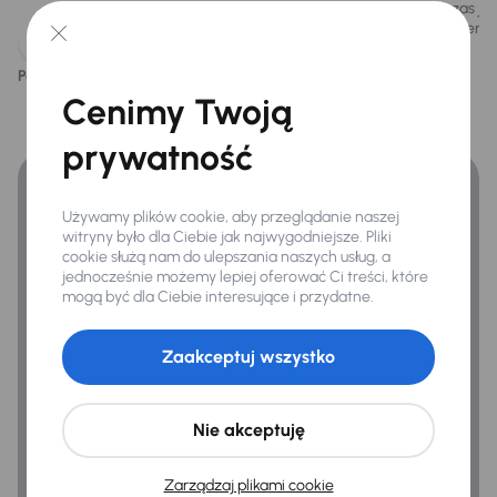
silnik benzynowy 1.4 16V o mocy 95KM.
podczas ja
atmosferyc
Podoba ci się ten opis?
Tak
Nie
Finansowanie
Cenimy Twoją
Zyskaj lepsze warunki finansowania niż v banku.
prywatność
Używamy plików cookie, aby przeglądanie naszej
witryny było dla Ciebie jak najwygodniejsze. Pliki
cookie służą nam do ulepszania naszych usług, a
jednocześnie możemy lepiej oferować Ci treści, które
mogą być dla Ciebie interesujące i przydatne.
Zaakceptuj wszystko
Nie akceptuję
Zarządzaj plikami cookie