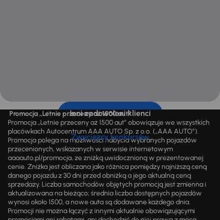
Inni zadowoleni klienci
Promocja „Letnie przeceny aż 1500 aut”
Promocja „Letnie przeceny aż 1500 aut” obowiązuje we wszystkich
placówkach Autocentrum AAA AUTO Sp. z o.o. („AAA AUTO”).
Zwycięzcy konkursów
Promocja polega na możliwości nabycia wybranych pojazdów
przecenionych, wskazanych w serwisie internetowym
aaaauto.pl/promocja, ze zniżką uwidocznioną w prezentowanej
cenie. Zniżka jest obliczana jako różnica pomiędzy najniższą ceną
danego pojazdu z 30 dni przed obniżką a jego aktualną ceną
sprzedaży. Liczba samochodów objętych promocją jest zmienna i
aktualizowana na bieżąco; średnia liczba dostępnych pojazdów
wynosi około 1500, a nowe auta są dodawane każdego dnia.
Promocji nie można łączyć z innymi aktualnie obowiązującymi
promocjami ani rabatami, ani dochodzić do niej prawa z mocą