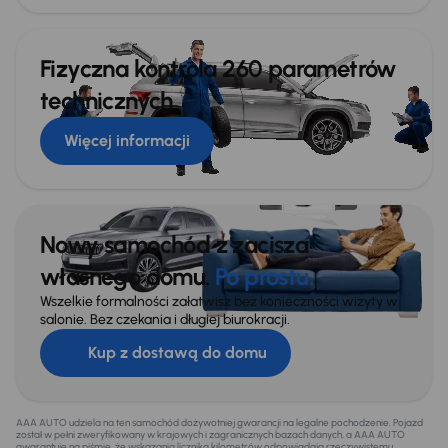
Fizyczna kontrola 260 parametrów
technicznych
Więcej informacji
Nowy samochód z zacisza
własnego domu.
Po prostu.
Wszelkie formalności załatwisz bez konieczności wizyty w
salonie. Bez czekania i długiej biurokracji.
Kup z dostawą do domu
AAA AUTO udziela na ten samochód dożywotniej gwarancji na legalne pochodzenie. Pojazd
został w pełni zweryfikowany w krajowych i zagranicznych bazach danych, a AAA AUTO
gwarantuje na piśmie, że wskazania licznika kilometrów odpowiadają rzeczywistemu