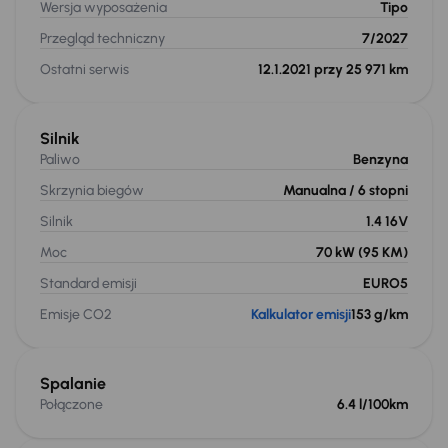
Wersja wyposażenia
Tipo
Przegląd techniczny
7/2027
Ostatni serwis
12.1.2021 przy 25 971 km
Silnik
Paliwo
Benzyna
Skrzynia biegów
Manualna
/ 6 stopni
Silnik
1.4 16V
Moc
70 kW
(95 KM)
Standard emisji
EURO5
Emisje CO2
Kalkulator emisji
153 g/km
Spalanie
Połączone
6.4 l/100km