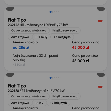
Taniej o 800 zł
Fiat Tipo
2021
46 411 km
Benzyna
1.0 FireFly
73 kW
Od pierwszego właściciela
Książka serwisowa
Auta krajowe
1.0 FireFly
+7 kolejnych
Miesięczna rata
Cena promocyjna
od 286 zł
45 000 zł
Najniższa cena z 30 dni przed
Cena po obniżce
obniżką
48 000 zł
48 800 zł
Taniej o 1 000 zł
Fiat Tipo
2021
88 674 km
Benzyna
1.4 16V
70 kW
Od pierwszego właściciela
Książka serwisowa
Auta krajowe
1.4 16V
+7 kolejnych
Miesięczna rata
Cena promocyjna