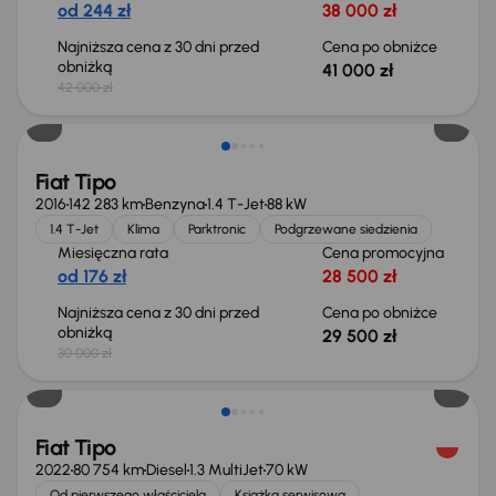
od 244 zł
38 000 zł
Najniższa cena z 30 dni przed
Cena po obniżce
obniżką
41 000 zł
42 000 zł
Taniej o 500 zł
Fiat Tipo
2016
142 283 km
Benzyna
1.4 T-Jet
88 kW
1.4 T-Jet
Klima
Parktronic
Podgrzewane siedzienia
Miesięczna rata
Cena promocyjna
od 176 zł
28 500 zł
Najniższa cena z 30 dni przed
Cena po obniżce
obniżką
29 500 zł
30 000 zł
Możliwość odliczenia VAT
Fiat Tipo
2022
80 754 km
Diesel
1.3 MultiJet
70 kW
Od pierwszego właściciela
Książka serwisowa