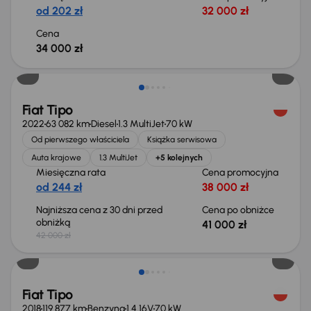
od 202 zł
32 000 zł
Cena
34 000 zł
Taniej o 1 000 zł
Fiat Tipo
2022
63 082 km
Diesel
1.3 MultiJet
70 kW
Od pierwszego właściciela
Książka serwisowa
Auta krajowe
1.3 MultiJet
+5 kolejnych
Miesięczna rata
Cena promocyjna
od 244 zł
38 000 zł
Najniższa cena z 30 dni przed
Cena po obniżce
obniżką
41 000 zł
42 000 zł
Fiat Tipo
2018
119 877 km
Benzyna
1.4 16V
70 kW