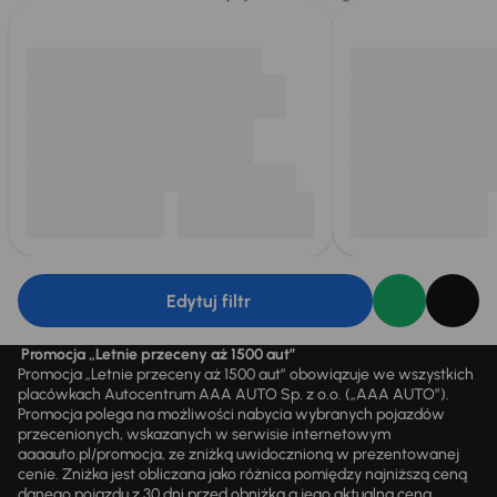
Edytuj filtr
Promocja „Letnie przeceny aż 1500 aut”
Promocja „Letnie przeceny aż 1500 aut” obowiązuje we wszystkich
placówkach Autocentrum AAA AUTO Sp. z o.o. („AAA AUTO”).
Promocja polega na możliwości nabycia wybranych pojazdów
przecenionych, wskazanych w serwisie internetowym
aaaauto.pl/promocja, ze zniżką uwidocznioną w prezentowanej
cenie. Zniżka jest obliczana jako różnica pomiędzy najniższą ceną
danego pojazdu z 30 dni przed obniżką a jego aktualną ceną