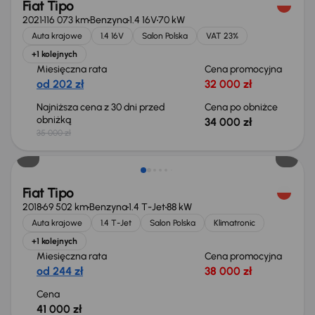
Fiat Tipo
2021
116 073 km
Benzyna
1.4 16V
70 kW
Auta krajowe
1.4 16V
Salon Polska
VAT 23%
+1 kolejnych
Miesięczna rata
Cena promocyjna
od 202 zł
32 000 zł
Najniższa cena z 30 dni przed
Cena po obniżce
obniżką
34 000 zł
35 000 zł
Fiat Tipo
2018
69 502 km
Benzyna
1.4 T-Jet
88 kW
Auta krajowe
1.4 T-Jet
Salon Polska
Klimatronic
+1 kolejnych
Miesięczna rata
Cena promocyjna
od 244 zł
38 000 zł
Cena
41 000 zł