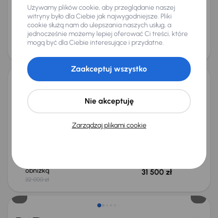
Miesięczna rata
Cena promocyjna
Używamy plików cookie, aby przeglądanie naszej
od 149 zł
24 000 zł
witryny było dla Ciebie jak najwygodniejsze. Pliki
cookie służą nam do ulepszania naszych usług, a
Najniższa cena z 30 dni przed
Cena po obniżce
jednocześnie możemy lepiej oferować Ci treści, które
obniżką
25 000 zł
mogą być dla Ciebie interesujące i przydatne.
26 000 zł
Taniej o 500 zł
Zaakceptuj wszystko
Fiat Tipo
Nie akceptuję
2017
81 125 km
Benzyna
1.4 16V
70 kW
Książka serwisowa
Auta krajowe
1.4 16V
Salon Polska
Zarządzaj plikami cookie
+2 kolejnych
Miesięczna rata
Cena promocyjna
od 188 zł
29 500 zł
Najniższa cena z 30 dni przed
Cena po obniżce
obniżką
31 500 zł
32 000 zł
Taniej o 1 000 zł