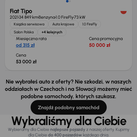
Fiat Tipo
2021
34 849 km
Benzyna
1.0 FireFly
73 kW
Książka serwisowa
Auta krajowe
1.0 FireFly
Salon Polska
+4 kolejnych
Miesięczna rata
Cena promocyjna
od 315 zł
50 000 zł
Cena
53 000 zł
Nie wybrałeś auto z oferty? Nie szkodzi, w naszych
oddziałach w Czechach i na Słowacji możemy mieć
podobne samochody, których szukasz.
Znajdź podobny samochód
Wybraliśmy dla Ciebie
Wybieramy dla Ciebie
najlepsze pojazdy
z naszej oferty. Kupimy
dla Ciebie
do 400 pojazdów
każdego dnia.