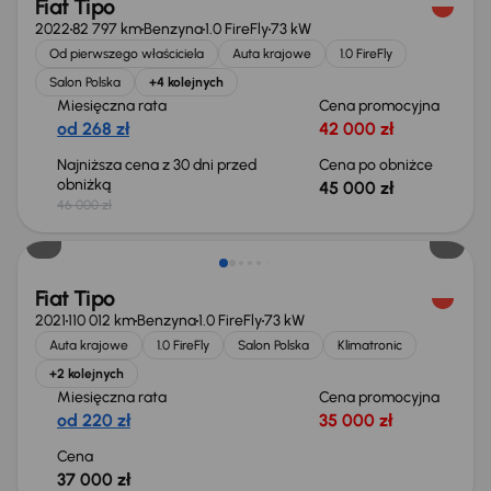
Fiat Tipo
2022
82 797 km
Benzyna
1.0 FireFly
73 kW
Od pierwszego właściciela
Auta krajowe
1.0 FireFly
Salon Polska
+4 kolejnych
Miesięczna rata
Cena promocyjna
od 268 zł
42 000 zł
Najniższa cena z 30 dni przed
Cena po obniżce
obniżką
45 000 zł
46 000 zł
Fiat Tipo
2021
110 012 km
Benzyna
1.0 FireFly
73 kW
Auta krajowe
1.0 FireFly
Salon Polska
Klimatronic
+2 kolejnych
Miesięczna rata
Cena promocyjna
od 220 zł
35 000 zł
Cena
37 000 zł