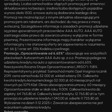
sprzedaży. Liczba samochodów objętych promocją jest zmienna i
aktualizowana na bieżąco; średnia liczba dostępnych pojazdów
wynosi około 1500, a nowe auta są dodawane każdego dnia.
Promocji nie można łączyć z innymi aktualnie obowiązującymi
promocjami ani rabatami, ani dochodzić do niej prawa z mocą
wsteczną. Szczegółowe informacje o zasadach promocji udzielane
są przez upoważnionych pracowników AAA AUTO. AAA AUTO
zastrzega sobie prawo do zawarcia umowy wyłącznie w formie
pisemnej. Prezentowane informacje mają charakter wyłącznie
informacyjny i nie stanowią oferty ani zapewnienia w rozumieniu
art. 66 § 1 oraz art. 556 Kodeksu cywilnego.
Promocja „Oprocentowanie od 6,65%”
obowiązuje we wszystkich
placówkach Autocentrum AAA Auto sp. z o.o. Promocja polega na
udzieleniu kredytu na auto z oprocentowaniem od 6,65%.
Rzeczywista Roczna Stopa Oprocentowania („RRSO“): 9,81%.
Reprezentatywny przykład: Samochód marki Opel Insignia rocznik
2019, cena samochodu 52 000 zł, wkład własny 0%. Całkowita
kwota kredytu konsumenckiego 52 000 zł, 60 miesięcznych rat
równych po 1079,43zł. Okres obowiązywania umowy: 60 miesięcy.
Oprocentowanie stałe w skali roku: 9,00%. Całkowita kwota do
zapłaty: 64 765,80 zł. Całkowity koszt kredytu: 12 765,80 zł (w tym
prowizja za udzielenie kredytu 1 040,00 zł, odsetki 11 725,80 zł).
Wyliczenie na dzień 11.12.2025 r. Zawarcie ubezpieczenia nie jest
warunkiem udzielenia kredytu.
Pokaż wszystko