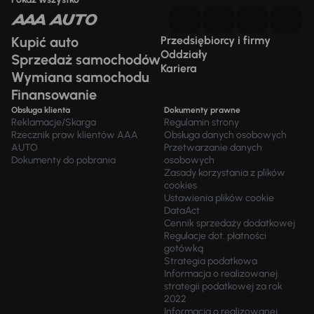
Kupić auto
Przedsiębiorcy i firmy
Oddziały
Sprzedaż samochodów
Kariera
Wymiana samochodu
Finansowanie
Obsługa klienta
Dokumenty prawne
Reklamacje/Skarga
Regulamin strony
Rzecznik praw klientów AAA
Obsługa danych osobowych
AUTO
Przetwarzanie danych
Dokumenty do pobrania
osobowych
Zasady korzystania z plików
cookies
Ustawienia plików cookie
DataAct
Cennik sprzedaży dodatkowej
Regulacje dot. płatności
gotówką
Strategia podatkowa
Informacja o realizowanej
strategii podatkowej za rok
2022
Informacja o realizowanej