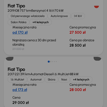
Fiat Tipo
2019
108 757 km
Benzyna
1.4 16V
70 kW
Od pierwszego właściciela
Auta krajowe
1.4 16V
Salon Polska
+4 kolejnych
Miesięczna rata
Cena promocyjna
od 170 zł
27 500 zł
Najniższa cena z 30 dni przed
Cena po obniżce
obniżką
28 500 zł
29 000 zł
Fiat Tipo
2017
221 391 km
Automat
Diesel
1.6 MultiJet
88 kW
1.6 MultiJet
Automat
Skóra
Navi
+4 kolejnych
Miesięczna rata
Cena promocyjna
od 173 zł
28 000 zł
Cena
29 000 zł
Możliwość odliczenia VAT