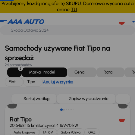
Fiat
Tipo
Anuluj wszystko
Przebijemy każdą inną ofertę SKUPU. Darmowa wycena auta
online
TU
.
Samochody używane Fiat Tipo na
sprzedaż
24 samochodów
2
Marka i model
Cena
Rata
R
Fiat
Tipo
Anuluj wszystko
Sortuj według
Zapisz wyszukiwanie
Fiat Tipo
2016
168 116 km
Benzyna
1.4 16V
70 kW
Auta krajowe
1.4 16V
Salon Polska
GAZ