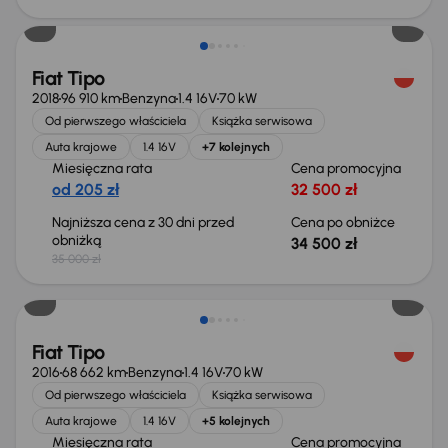
Taniej o 500 zł
Fiat Tipo
2018
96 910 km
Benzyna
1.4 16V
70 kW
Od pierwszego właściciela
Książka serwisowa
Auta krajowe
1.4 16V
+7 kolejnych
Miesięczna rata
Cena promocyjna
od 205 zł
32 500 zł
Najniższa cena z 30 dni przed
Cena po obniżce
obniżką
34 500 zł
35 000 zł
Fiat Tipo
2016
68 662 km
Benzyna
1.4 16V
70 kW
Od pierwszego właściciela
Książka serwisowa
Auta krajowe
1.4 16V
+5 kolejnych
Miesięczna rata
Cena promocyjna