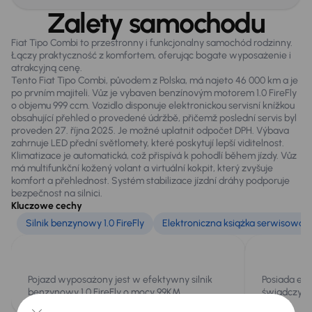
Oryginalne Alufelgi
Zalety samochodu
Relingi dachowe
Fiat Tipo Combi to przestronny i funkcjonalny samochód rodzinny.
Światła przeciwmgielne
Łączy praktyczność z komfortem, oferując bogate wyposażenie i
atrakcyjną cenę.
Tento Fiat Tipo Combi, původem z Polska, má najeto 46 000 km a je
po prvním majiteli. Vůz je vybaven benzínovým motorem 1.0 FireFly
Extra
o objemu 999 ccm. Vozidlo disponuje elektronickou servisní knížkou
Czujnik deszczu
obsahující přehled o provedené údržbě, přičemž poslední servis byl
proveden 27. října 2025. Je možné uplatnit odpočet DPH. Výbava
Kamera cofania
zahrnuje LED přední světlomety, které poskytují lepší viditelnost.
Klimatizace je automatická, což přispívá k pohodlí během jízdy. Vůz
má multifunkční kožený volant a virtuální kokpit, který zvyšuje
komfort a přehlednost. Systém stabilizace jízdní dráhy podporuje
Infotainment
bezpečnost na silnici.
Kluczowe cechy
Bluetooth
Silnik benzynowy 1.0 FireFly
Elektroniczna książka serwisowa
System sterowania głosem
Virtual cockpit
Pojazd wyposażony jest w efektywny silnik
Posiada ele
benzynowy 1.0 FireFly o mocy 99KM.
świadczy o
Bezpieczeństwo