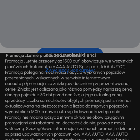
Inni zadowoleni klienci
Promocja „Letnie przeceny aż 1500 aut”
Promocja „Letnie przeceny aż 1500 aut” obowiązuje we wszystkich
placówkach Autocentrum AAA AUTO Sp. z o.o. („AAA AUTO”).
Zwycięzcy konkursów
Promocja polega na możliwości nabycia wybranych pojazdów
przecenionych, wskazanych w serwisie internetowym
aaaauto.pl/promocja, ze zniżką uwidocznioną w prezentowanej
cenie. Zniżka jest obliczana jako różnica pomiędzy najniższą ceną
danego pojazdu z 30 dni przed obniżką a jego aktualną ceną
sprzedaży. Liczba samochodów objętych promocją jest zmienna i
aktualizowana na bieżąco; średnia liczba dostępnych pojazdów
wynosi około 1500, a nowe auta są dodawane każdego dnia.
Promocji nie można łączyć z innymi aktualnie obowiązującymi
promocjami ani rabatami, ani dochodzić do niej prawa z mocą
wsteczną. Szczegółowe informacje o zasadach promocji udzielane
są przez upoważnionych pracowników AAA AUTO. AAA AUTO
zastrzega sobie prawo do zawarcia umowy wyłącznie w formie