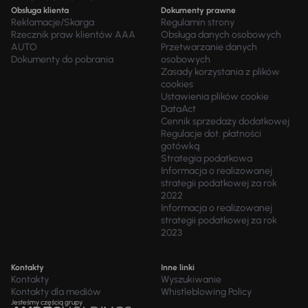
Obsługa klienta
Dokumenty prawne
Reklamacje/Skarga
Regulamin strony
Rzecznik praw klientów AAA
Obsługa danych osobowych
AUTO
Przetwarzanie danych
Dokumenty do pobrania
osobowych
Zasady korzystania z plików
cookies
Ustawienia plików cookie
DataAct
Cennik sprzedaży dodatkowej
Regulacje dot. płatności
gotówką
Strategia podatkowa
Informacja o realizowanej
strategii podatkowej za rok
2022
Informacja o realizowanej
strategii podatkowej za rok
2023
Kontakty
Inne linki
Kontakty
Wyszukiwanie
Kontakty dla mediów
Whistleblowing Policy
Jesteśmy częścią grupy