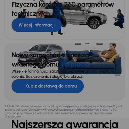
Fizyczna kontrola 260 parametrów
technicznych
Więcej informacji
Nowy samochód z zacisza
własnego domu.
Po prostu.
Wszelkie formalności załatwisz bez konieczności wizyty w
salonie. Bez czekania i długiej biurokracji.
Kup z dostawą do domu
AAA AUTO udziela na ten samochód dożywotniej gwarancji na legalne pochodzenie. Pojazd
został w pełni zweryfikowany w krajowych i zagranicznych bazach danych, a AAA AUTO
gwarantuje na piśmie, że wskazania licznika kilometrów odpowiadają rzeczywistemu
przebiegowi.
Najszersza gwarancja