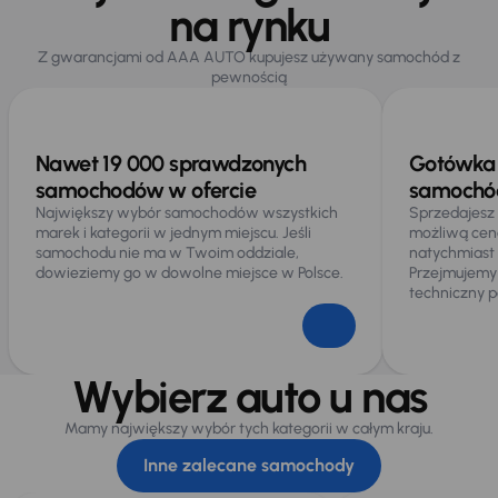
na rynku
Z gwarancjami od AAA AUTO kupujesz używany samochód z
pewnością
Nawet 19 000 sprawdzonych
Gotówka 
samochodów w ofercie
samochód
Największy wybór samochodów wszystkich
Sprzedajesz
marek i kategorii w jednym miejscu. Jeśli
możliwą cen
samochodu nie ma w Twoim oddziale,
natychmiast
dowieziemy go w dowolne miejsce w Polsce.
Przejmujemy
techniczny p
Wybierz auto u nas
Mamy największy wybór tych kategorii w całym kraju.
Inne zalecane samochody