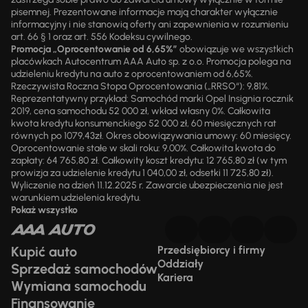
pisemnej. Prezentowane informacje mają charakter wyłącznie
informacyjny i nie stanowią oferty ani zapewnienia w rozumieniu
art. 66 § 1 oraz art. 556 Kodeksu cywilnego.
Promocja „Oprocentowanie od 6,65%”
obowiązuje we wszystkich
placówkach Autocentrum AAA Auto sp. z o.o. Promocja polega na
udzieleniu kredytu na auto z oprocentowaniem od 6,65%.
Rzeczywista Roczna Stopa Oprocentowania („RRSO“): 9,81%.
Reprezentatywny przykład: Samochód marki Opel Insignia rocznik
2019, cena samochodu 52 000 zł, wkład własny 0%. Całkowita
kwota kredytu konsumenckiego 52 000 zł, 60 miesięcznych rat
równych po 1079,43zł. Okres obowiązywania umowy: 60 miesięcy.
Oprocentowanie stałe w skali roku: 9,00%. Całkowita kwota do
zapłaty: 64 765,80 zł. Całkowity koszt kredytu: 12 765,80 zł (w tym
prowizja za udzielenie kredytu 1 040,00 zł, odsetki 11 725,80 zł).
Wyliczenie na dzień 11.12.2025 r. Zawarcie ubezpieczenia nie jest
warunkiem udzielenia kredytu.
Pokaż wszystko
Kupić auto
Przedsiębiorcy i firmy
Oddziały
Sprzedaż samochodów
Kariera
Wymiana samochodu
Finansowanie