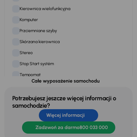
Kierownica wielofunkcyjna
Komputer
Przciemniane szyby
Skórzana kierownica
Stereo
Stop Start systém
Tempomat
Całe wyposażenie samochodu
WSP. KIEROWNICY
Zamek centralny
Potrzebujesz jeszcze więcej informacji o
samochodzie?
Więcej informacji
Na zewnątrz
Czujniki parkowania prz. i tył
Zadzwoń za darmo
800 033 000