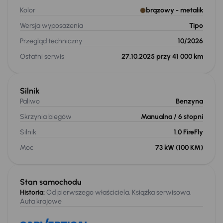
Kolor
brązowy
- metalik
Wersja wyposażenia
Tipo
Przegląd techniczny
10/2026
Ostatni serwis
27.10.2025 przy 41 000 km
Silnik
Paliwo
Benzyna
Skrzynia biegów
Manualna
/ 6 stopni
Silnik
1.0 FireFly
Moc
73 kW
(100 KM)
Stan samochodu
Historia:
Od pierwszego właściciela, Książka serwisowa,
Auta krajowe