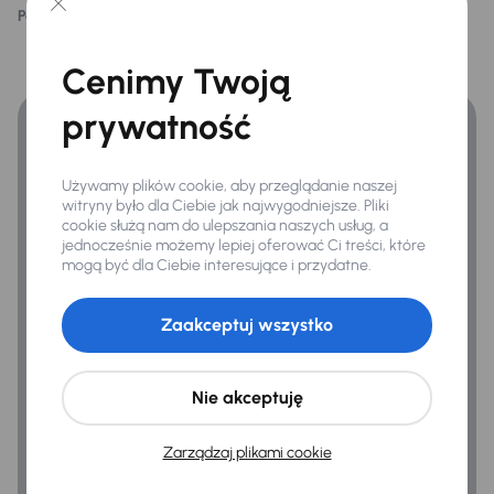
Podoba ci się ten opis?
Tak
Nie
ABS
Finansowanie
Airbag
Cenimy Twoją
Zyskaj lepsze warunki finansowania niż v banku.
ASR
prywatność
Asystent podjazdu
Automatyczne zatrzymanie przed przeszkoda
Używamy plików cookie, aby przeglądanie naszej
witryny było dla Ciebie jak najwygodniejsze. Pliki
ESP
cookie służą nam do ulepszania naszych usług, a
jednocześnie możemy lepiej oferować Ci treści, które
Kontrola tlaku v pneumatikách
mogą być dla Ciebie interesujące i przydatne.
System stabilizacji toru jazdy
Zaakceptuj wszystko
Ogólne
Nie akceptuję
Hf
Infotainment
Zarządzaj plikami cookie
Połączenie USB (audio)