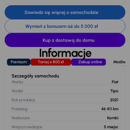
Dowiedz się więcej o samochodzie
Wymień z bonusem aż do 5 000 zł
Kup z dostawą do domu
Informacje
Premium
Taniej o 800 zł
Zakup online
Możliwoś
Szczegóły samochodu
Marka
Fiat
Model
Tipo
Rok produkcji
2021
Przebieg
46 411 km
Nadwozie
Kombi
Miejsca siedzące
5
miejsc