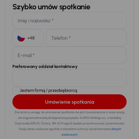
Szybko umów spotkanie
Imię i nazwisko
*
Telefon
*
+48
E-mail
*
Preferowany oddział kontaktowy
Jestem firmą / przedsiębiorcą
Umówienie spotkania
Zwracamy uwagę, że umówienie spotkania nie jest równoznaczne z rezerwacją
ani zagwarantowaną dostępnością pojazdu. AURES Holdings a.s., z siedzibą
Dopraváků 874/15, Čimice, 184 00 Praga 8, będzie przechowywać i przetwarzać
Twoje dane osobowe zgodnie z zasadami ochrony i przetwarzania
danych
osobowych
.