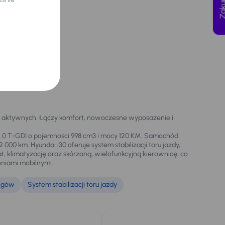
sób aktywnych. Łączy komfort, nowoczesne wyposażenie i
 1.0 T-GDI o pojemności 998 cm3 i mocy 120 KM. Samochód
0 km. Hyundai i30 oferuje system stabilizacji toru jazdy,
klimatyzację oraz skórzaną, wielofunkcyjną kierownicę, co
eniami mobilnymi.
iegów
System stabilizacji toru jazdy