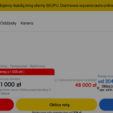
bijemy każdą inną ofertę SKUPU. Darmowa wycena auta onli
Oddziały
Kariera
Taniej o 1 000 zł
Cena po obniżce
Cena promocyjna
51 000 zł
kre
ima
Tempomat
Parktronic
48 000 
Najniższa cena z 30dni
chodu
przed obniżką
52 000 zł
Klima
Tempomat
Parktronic
niej o 1 000 zł
Miesięczna
ena po obniżce
Cena promocyjna na kredyt
od 304
1 000 zł
48 000 zł
Oblicz r
jniższa cena z 30dni przed obniżką
opr. od
8,
 000 zł
Oblicz ratę
Atrakcyjne raty miesięczne od
304 zł