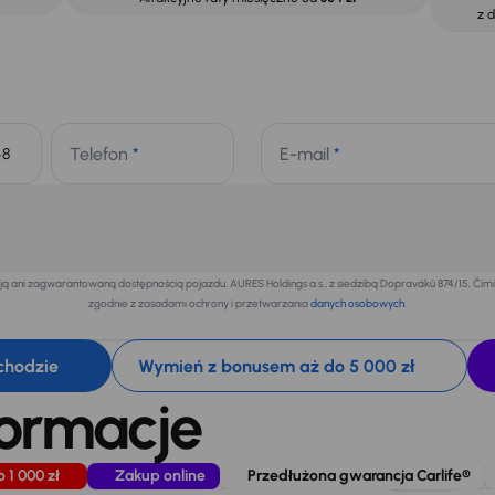
z 
Telefon
*
E-mail
*
+48
 ani zagwarantowaną dostępnością pojazdu. AURES Holdings a.s., z siedzibą Dopraváků 874/15, Či
zgodnie z zasadami ochrony i przetwarzania
danych osobowych
.
chodzie
Wymień z bonusem aż do 5 000 zł
formacje
o 1 000 zł
Zakup online
Przedłużona gwarancja Carlife®