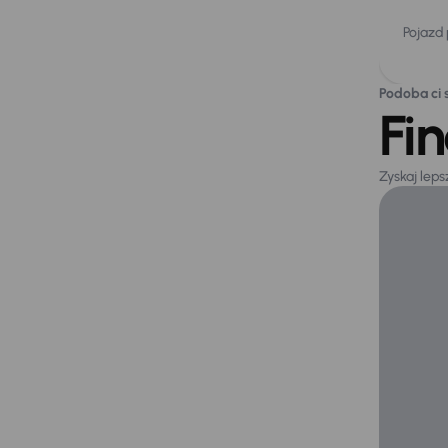
Pojazd
Podoba ci s
Fi
Zyskaj lep