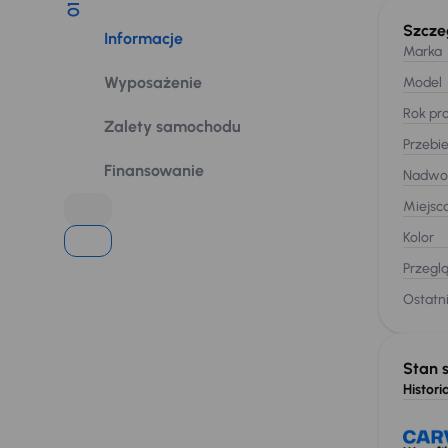
01
Szcze
Informacje
Marka
Wyposażenie
Model
Rok pro
Zalety samochodu
Przebi
Finansowanie
Nadwo
Miejsc
Kolor
Przegl
Ostatni
Stan 
Historia