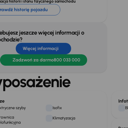
acja historii i stanu fizycznego samochodu
rawdź historię pojazdu
ebujesz jeszcze więcej informacji o
chodzie?
Więcej informacji
Zadzwoń za darmo
800 033 000
posażenie
ze
Info
ktryczne szyby
Isofix
B
rownica
Klimatyzacja
lofunkcyjna