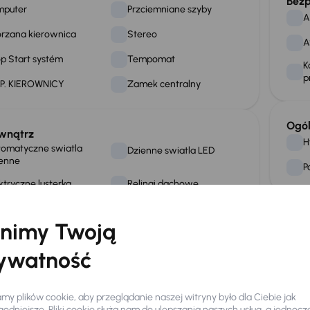
Bezp
mputer
Przciemniane szyby
A
rzana kierownica
Stereo
A
p Start systém
Tempomat
K
p
P. KIEROWNICY
Zamek centralny
Ogó
wnątrz
H
omatyczne swiatla
Dzienne swiatla LED
ienne
P
ktryczne lusterka
Relingi dachowe
atła przeciwmgielne
Tylne swiatla LED
nimy Twoją
ywatność
ne czujniki parkowania
y plików cookie, aby przeglądanie naszej witryny było dla Ciebie jak
odniejsze. Pliki cookie służą nam do ulepszania naszych usług, a jednocz