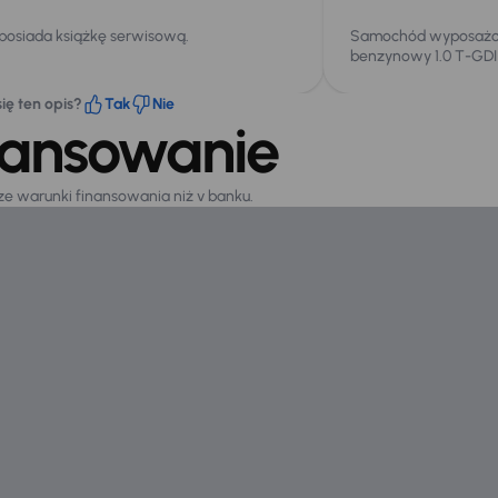
 posiada książkę serwisową.
Samochód wyposażony
benzynowy 1.0 T-GDI
ię ten opis?
Tak
Nie
nansowanie
sze warunki finansowania niż v banku.