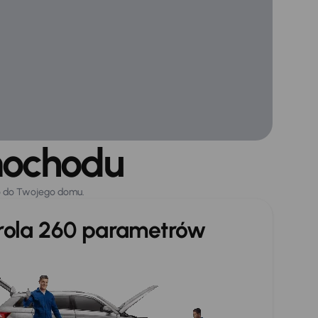
mochodu
o do Twojego domu.
trola 260 parametrów