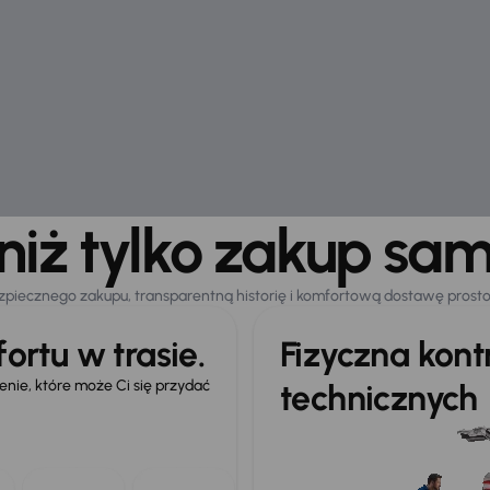
 niż tylko zakup sa
zpiecznego zakupu, transparentną historię i komfortową dostawę prost
ortu w trasie.
Fizyczna kon
ie, które może Ci się przydać
technicznych