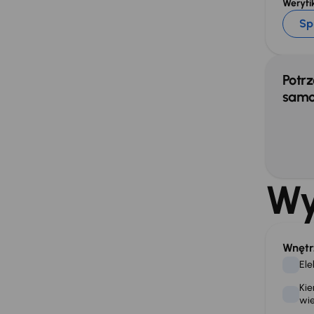
Weryfik
Sp
Potrz
samo
Wy
Wnętr
Ele
Kie
wie