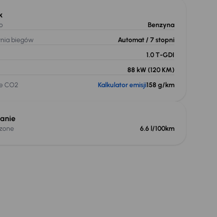
k
o
Benzyna
ynia biegów
Automat
/ 7 stopni
1.0 T-GDI
88 kW
(120 KM)
je CO2
Kalkulator emisji
158 g/km
anie
czone
6.6 l/100km