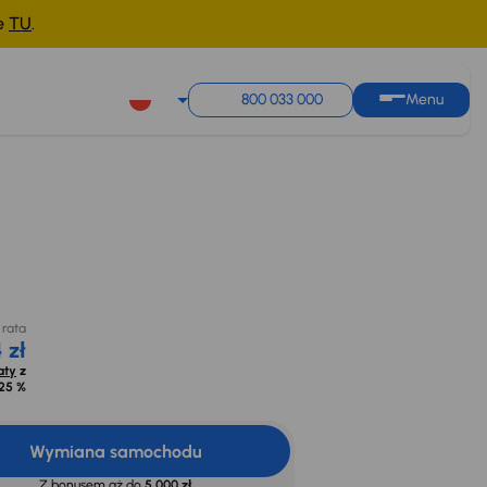
ne
TU
.
800 033 000
Menu
Miesięczna rata
 na
od 304 zł
dyt
zł
Oblicz raty
z
opr. od
8,25 %
 rata
 zł
aty
z
25 %
Wymiana samochodu
Z bonusem aż do
5 000 zł