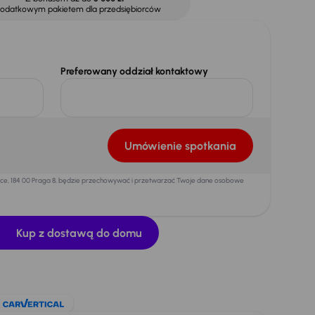
dodatkowym pakietem dla przedsiębiorców
Preferowany oddział kontaktowy
Umówienie spotkania
mice, 184 00 Praga 8, będzie przechowywać i przetwarzać Twoje dane osobowe
Kup z dostawą do domu