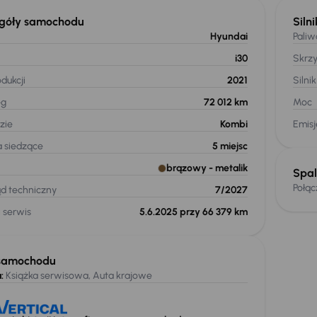
góły samochodu
Silni
Hyundai
Paliw
i30
Skrz
dukcji
2021
Silnik
eg
72 012 km
Moc
zie
Kombi
Emis
a siedzące
5
miejsc
brązowy
- metalik
Spal
Połą
ąd techniczny
7/2027
 serwis
5.6.2025 przy 66 379 km
samochodu
:
Książka serwisowa, Auta krajowe