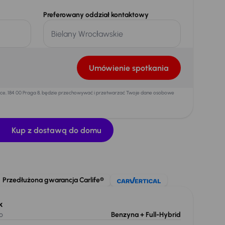
Preferowany oddział kontaktowy
Umówienie spotkania
mice, 184 00 Praga 8, będzie przechowywać i przetwarzać Twoje dane osobowe
Kup z dostawą do domu
Przedłużona gwarancja Carlife®
k
o
Benzyna
+ Full-Hybrid