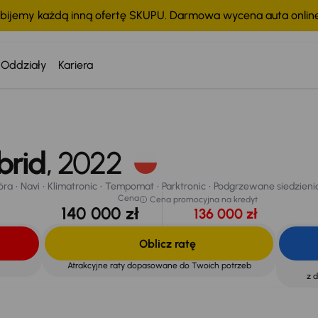
bijemy każdą inną ofertę SKUPU. Darmowa wycena auta onli
Oddziały
Kariera
ra
Navi
Klimatronic
Tempomat
Parktronic
Podgrzewane siedzienia
chodu
brid
, 2022
óra
Navi
Klimatronic
Tempomat
Parktronic
Podgrzewane siedzieni
Cena
Cena promocyjna na kredyt
140 000 zł
136 000 zł
Oblicz ratę
Atrakcyjne raty dopasowane do Twoich potrzeb
z 