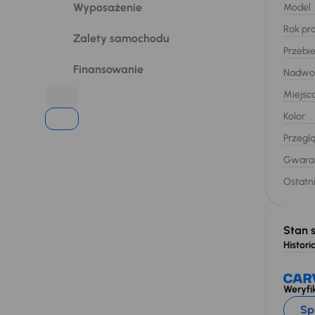
Wyposażenie
Model
Rok pro
Zalety samochodu
Przebi
Finansowanie
Nadwo
Miejsc
Kolor
Przegl
Gwaran
Ostatni
Stan 
Historia
Weryfik
Sp