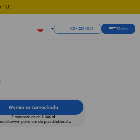
ne
TU
.
800 033 000
Menu
Cena promocyjna na
Cena
kredyt
140 000 zł
136 000 zł
a
Wymiana samochodu
Z bonusem aż do
5 000 zł
dodatkowym pakietem dla przedsiębiorców