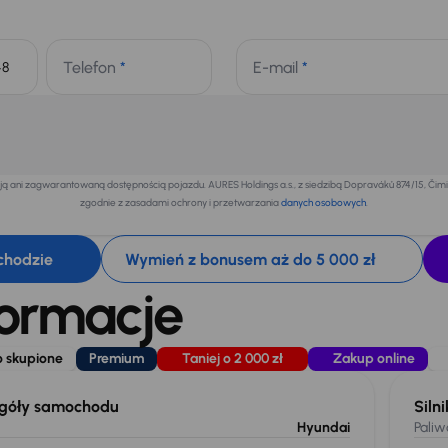
Telefon
*
E-mail
*
+48
 ani zagwarantowaną dostępnością pojazdu. AURES Holdings a.s., z siedzibą Dopraváků 874/15, Či
zgodnie z zasadami ochrony i przetwarzania
danych osobowych
.
chodzie
Wymień z bonusem aż do 5 000 zł
formacje
 skupione
Premium
Taniej o 2 000 zł
Zakup online
góły samochodu
Silni
Hyundai
Paliw