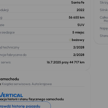
Santa Fe
Skrz
dukcji
2022
Silnik
eg
56 655 km
Całk
Moc
zie
SUV
Napę
a siedzące
5
miejsc
Stand
beżowy
ąd techniczny
2/2028
cja fabryczna do
2/2028
 serwis
16.7.2025 przy 44 717 km
samochodu
:
Książka serwisowa, Auta krajowe
acja historii i stanu fizycznego samochodu
rawdź historię pojazdu