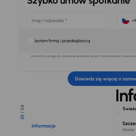
Szybko umów spotkanie
Imię i nazwisko
*
Jestem firmą / przedsiębiorcą
Zwracamy uwagę, że umówienie spotkania nie jest równoznaczne z rezerwacją
Dowiedz się więcej o samo
In
/ 04
Świeżo
01
Szcze
Informacje
Marka