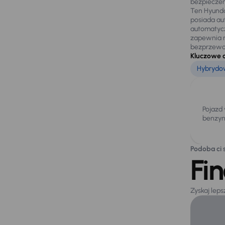
bezpiecze
Ten Hyunda
posiada au
automatycz
zapewnia n
bezprzew
Kluczowe 
Hybrydow
Pojazd
benzyn
Podoba ci s
Fi
Zyskaj lep