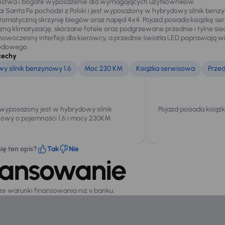
ństwa i bogate wyposażenie dla wymagających użytkowników.
i Santa Fe pochodzi z Polski i jest wyposażony w hybrydowy silnik be
tomatyczną skrzynię biegów oraz napęd 4x4. Pojazd posiada książkę se
ną klimatyzację, skórzane fotele oraz podgrzewane przednie i tylne sied
owoczesny interfejs dla kierowcy, a przednie światła LED poprawiają 
odowego.
cechy
y silnik benzynowy 1.6
Moc 230 KM
Książka serwisowa
Przed
 wyposażony jest w hybrydowy silnik
Pojazd posiada książ
owy o pojemności 1.6 i mocy 230KM.
ię ten opis?
Tak
Nie
nansowanie
sze warunki finansowania niż v banku.