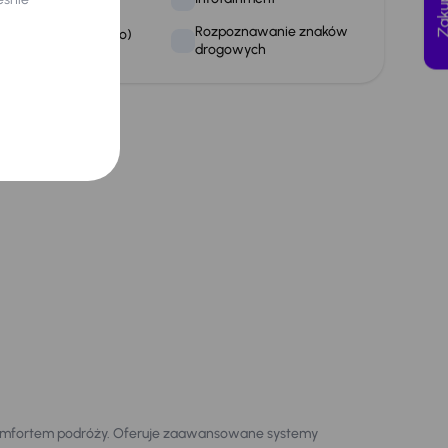
Rozpoznawanie znaków
ołączenie USB (audio)
drogowych
 komfortem podróży. Oferuje zaawansowane systemy