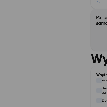
Potrz
samo
Wy
Wnętr
Ad
Bez
aut
Ele