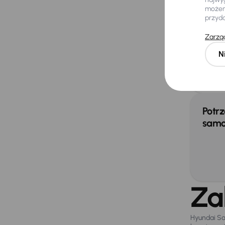
El.
możemy
przyd
Prz
Zarząd
N
Extra
Czu
Potrz
samo
Za
Hyundai Sa