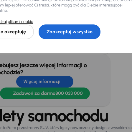
 otwierany bagażnik
Elektr. składane lusterka
 lepiej oferować Ci treści, które mogą być dla Ciebie interesujące i
P
atne.
ednie światła LED
Relingi dachowe
zaj plikami cookie
ie akceptuję
Zaakceptuj wszystko
jnik deszczu
Kamera cofania
ebujesz jeszcze więcej informacji o
chodzie?
Więcej informacji
Zadzwoń za darmo
800 033 000
lety samochodu
nta Fe to przestronny SUV, który łączy nowoczesny design z wysokim