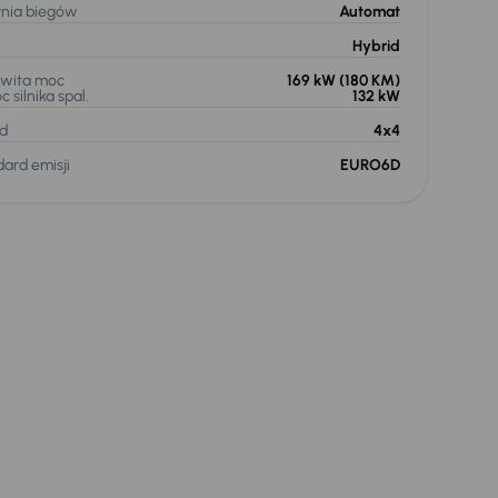
ynia biegów
Automat
Hybrid
owita moc
169 kW
(180 KM)
 silnika spal.
132 kW
d
4x4
ard emisji
EURO6D