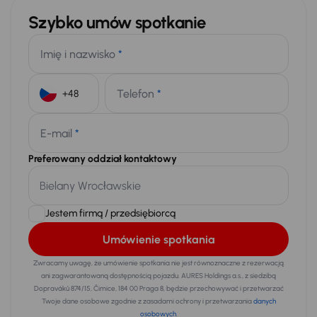
Szybko umów spotkanie
Imię i nazwisko
*
Telefon
*
+48
E-mail
*
Preferowany oddział kontaktowy
Jestem firmą / przedsiębiorcą
Umówienie spotkania
Zwracamy uwagę, że umówienie spotkania nie jest równoznaczne z rezerwacją
ani zagwarantowaną dostępnością pojazdu. AURES Holdings a.s., z siedzibą
Dopraváků 874/15, Čimice, 184 00 Praga 8, będzie przechowywać i przetwarzać
Twoje dane osobowe zgodnie z zasadami ochrony i przetwarzania
danych
osobowych
.