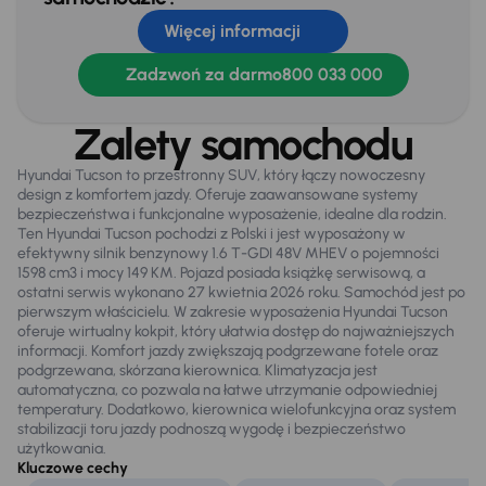
Tempomat
Więcej informacji
WSP. KIEROWNICY
Zadzwoń za darmo
800 033 000
Zamek centralny
Zalety samochodu
Na zewnątrz
Hyundai Tucson to przestronny SUV, który łączy nowoczesny
Czujniki parkowania prz. i tył
design z komfortem jazdy. Oferuje zaawansowane systemy
bezpieczeństwa i funkcjonalne wyposażenie, idealne dla rodzin.
Elektr. składane lusterka
Ten Hyundai Tucson pochodzi z Polski i jest wyposażony w
efektywny silnik benzynowy 1.6 T-GDI 48V MHEV o pojemności
Oryginalne Alufelgi
1598 cm3 i mocy 149 KM. Pojazd posiada książkę serwisową, a
ostatni serwis wykonano 27 kwietnia 2026 roku. Samochód jest po
Relingi dachowe
pierwszym właścicielu. W zakresie wyposażenia Hyundai Tucson
oferuje wirtualny kokpit, który ułatwia dostęp do najważniejszych
Światła przeciwmgielne
informacji. Komfort jazdy zwiększają podgrzewane fotele oraz
podgrzewana, skórzana kierownica. Klimatyzacja jest
automatyczna, co pozwala na łatwe utrzymanie odpowiedniej
temperatury. Dodatkowo, kierownica wielofunkcyjna oraz system
Extra
stabilizacji toru jazdy podnoszą wygodę i bezpieczeństwo
Kamera cofania
użytkowania.
Kluczowe cechy