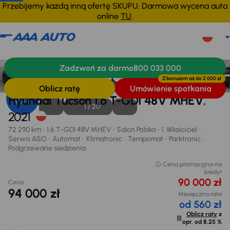
Przebijemy każdą inną ofertę SKUPU. Darmowa wycena auta
online
TU
.
Hyundai Tucson
2021
72 290 km
Zadzwoń za darmo
800 033 000
Informacje
Wyposażenie
Zalety samochodu
Finansowanie
Z bonusem aż do
2 000 zł
Oblicz ratę
Umówienie spotkania
Opr. od
Hyundai Tucson 1.6 T-GDI 48V MHEV
,
8,25 %
1 /
20
2021
72 290 km
1.6 T-GDI 48V MHEV
Salon Polska
1. Właściciel
Serwis ASO
Automat
Klimatronic
Tempomat
Parktronic
Podgrzewane siedzienia
Cena promocyjna na
kredyt
90 000 zł
Cena
94 000 zł
Miesięczna rata
od 560 zł
Oblicz raty
z
opr. od
8,25 %