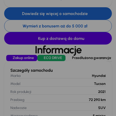
Dowiedz się więcej o samochodzie
Wymień z bonusem aż do 5 000 zł
Kup z dostawą do domu
Informacje
Zakup online
ECO DRIVE
Przedłużona gwarancja Car
Szczegóły samochodu
Marka
Hyundai
Model
Tucson
Rok produkcji
2021
Przebieg
72 290 km
Nadwozie
SUV
Miejsca siedzące
5
miejsc