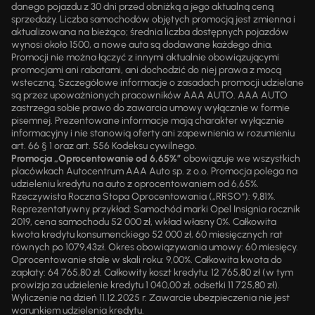
danego pojazdu z 30 dni przed obniżką a jego aktualną ceną
sprzedaży. Liczba samochodów objętych promocją jest zmienna i
aktualizowana na bieżąco; średnia liczba dostępnych pojazdów
wynosi około 1500, a nowe auta są dodawane każdego dnia.
Promocji nie można łączyć z innymi aktualnie obowiązującymi
promocjami ani rabatami, ani dochodzić do niej prawa z mocą
wsteczną. Szczegółowe informacje o zasadach promocji udzielane
są przez upoważnionych pracowników AAA AUTO. AAA AUTO
zastrzega sobie prawo do zawarcia umowy wyłącznie w formie
pisemnej. Prezentowane informacje mają charakter wyłącznie
informacyjny i nie stanowią oferty ani zapewnienia w rozumieniu
art. 66 § 1 oraz art. 556 Kodeksu cywilnego.
Promocja „Oprocentowanie od 6,65%”
obowiązuje we wszystkich
placówkach Autocentrum AAA Auto sp. z o.o. Promocja polega na
udzieleniu kredytu na auto z oprocentowaniem od 6,65%.
Rzeczywista Roczna Stopa Oprocentowania („RRSO“): 9,81%.
Reprezentatywny przykład: Samochód marki Opel Insignia rocznik
2019, cena samochodu 52 000 zł, wkład własny 0%. Całkowita
kwota kredytu konsumenckiego 52 000 zł, 60 miesięcznych rat
równych po 1079,43zł. Okres obowiązywania umowy: 60 miesięcy.
Oprocentowanie stałe w skali roku: 9,00%. Całkowita kwota do
zapłaty: 64 765,80 zł. Całkowity koszt kredytu: 12 765,80 zł (w tym
prowizja za udzielenie kredytu 1 040,00 zł, odsetki 11 725,80 zł).
Wyliczenie na dzień 11.12.2025 r. Zawarcie ubezpieczenia nie jest
warunkiem udzielenia kredytu.