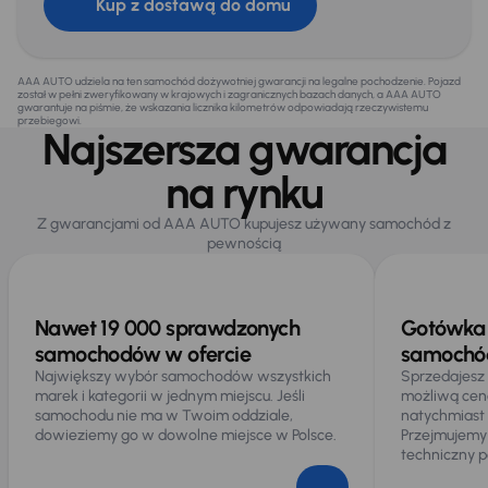
Kup z dostawą do domu
AAA AUTO udziela na ten samochód dożywotniej gwarancji na legalne pochodzenie. Pojazd
został w pełni zweryfikowany w krajowych i zagranicznych bazach danych, a AAA AUTO
gwarantuje na piśmie, że wskazania licznika kilometrów odpowiadają rzeczywistemu
przebiegowi.
Najszersza gwarancja
na rynku
Z gwarancjami od AAA AUTO kupujesz używany samochód z
pewnością
Nawet 19 000 sprawdzonych
Gotówka 
samochodów w ofercie
samochód
Największy wybór samochodów wszystkich
Sprzedajesz
marek i kategorii w jednym miejscu. Jeśli
możliwą cen
samochodu nie ma w Twoim oddziale,
natychmiast
dowieziemy go w dowolne miejsce w Polsce.
Przejmujemy
techniczny p