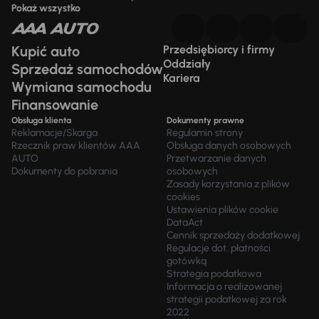
Pokaż wszystko
Kupić auto
Przedsiębiorcy i firmy
Oddziały
Sprzedaż samochodów
Kariera
Wymiana samochodu
Finansowanie
Obsługa klienta
Dokumenty prawne
Reklamacje/Skarga
Regulamin strony
Rzecznik praw klientów AAA
Obsługa danych osobowych
AUTO
Przetwarzanie danych
Dokumenty do pobrania
osobowych
Zasady korzystania z plików
cookies
Ustawienia plików cookie
DataAct
Cennik sprzedaży dodatkowej
Regulacje dot. płatności
gotówką
Strategia podatkowa
Informacja o realizowanej
strategii podatkowej za rok
2022