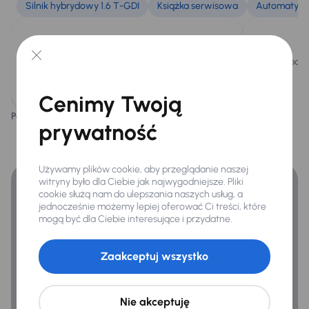
Kompresor -zestaw naprawczy
Silnik hybrydowy 1.6 T-GDI
Książka serwisowa
Automatyczn
Infotainment
Pojazd wyposażony jest w efektywny silnik
Pojazd posi
Android Auto
benzynowy 1.6 T-GDI 48V MHEV o mocy
149KM.
Apple CarPlay
Cenimy Twoją
Podoba ci się ten opis?
Bluetooth
Tak
Nie
prywatność
Finansowanie
System sterowania głosem
Zyskaj lepsze warunki finansowania niż v banku.
Virtual cockpit
Używamy plików cookie, aby przeglądanie naszej
witryny było dla Ciebie jak najwygodniejsze. Pliki
cookie służą nam do ulepszania naszych usług, a
jednocześnie możemy lepiej oferować Ci treści, które
Bezpieczeństwo
mogą być dla Ciebie interesujące i przydatne.
ABS
Zaakceptuj wszystko
Airbag
ASR
Nie akceptuję
Asystent podjazdu