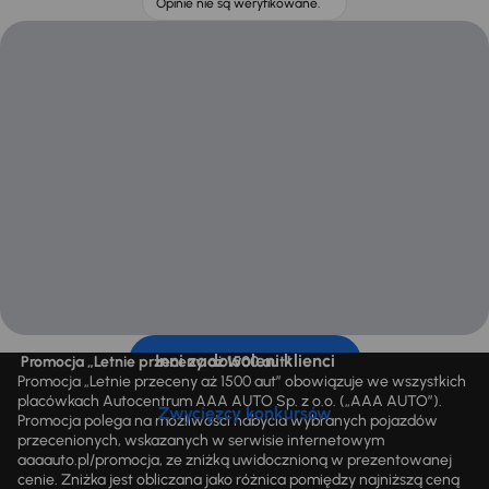
Opinie nie są weryfikowane.
Inni zadowoleni klienci
Promocja „Letnie przeceny aż 1500 aut”
Promocja „Letnie przeceny aż 1500 aut” obowiązuje we wszystkich
placówkach Autocentrum AAA AUTO Sp. z o.o. („AAA AUTO”).
Zwycięzcy konkursów
Promocja polega na możliwości nabycia wybranych pojazdów
przecenionych, wskazanych w serwisie internetowym
aaaauto.pl/promocja, ze zniżką uwidocznioną w prezentowanej
cenie. Zniżka jest obliczana jako różnica pomiędzy najniższą ceną