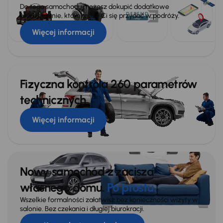
Do tego samochodu możesz dokupić dodatkowe
wyposażenie, które może Ci się przydać w podróży.
Więcej informacji
Fizyczna kontrola 260 parametrów
technicznych
Więcej informacji
Nowy samochód z zacisza
własnego domu.
Po prostu.
Wszelkie formalności załatwisz bez konieczności wizyty w
salonie. Bez czekania i długiej biurokracji.