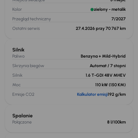
Kolor
zielony
- metalik
Przegląd techniczny
7/2027
Ostatni serwis
27.4.2026 przy 70 767 km
Silnik
Paliwo
Benzyna
+ Mild-Hybrid
Skrzynia biegów
Automat
/ 7 stopni
Silnik
1.6 T-GDI 48V MHEV
Moc
110 kW
(150 KM)
Emisje CO2
Kalkulator emisji
192 g/km
Spalanie
Połączone
8 l/100km