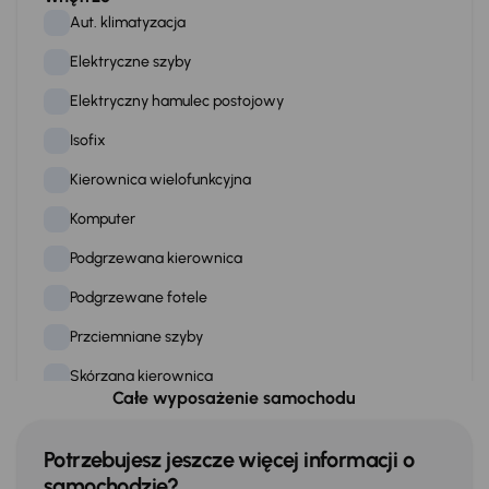
Aut. klimatyzacja
Elektryczne szyby
Elektryczny hamulec postojowy
Isofix
Kierownica wielofunkcyjna
Komputer
Podgrzewana kierownica
Podgrzewane fotele
Przciemniane szyby
Skórzana kierownica
Całe wyposażenie samochodu
Stereo
Stop Start systém
Potrzebujesz jeszcze więcej informacji o
samochodzie?