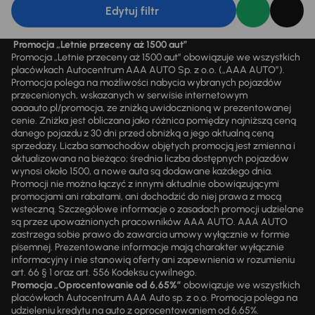
Edytuj filtr
Promocja „Letnie przeceny aż 1500 aut”
Promocja „Letnie przeceny aż 1500 aut” obowiązuje we wszystkich
placówkach Autocentrum AAA AUTO Sp. z o.o. („AAA AUTO”).
Promocja polega na możliwości nabycia wybranych pojazdów
przecenionych, wskazanych w serwisie internetowym
aaaauto.pl/promocja, ze zniżką uwidocznioną w prezentowanej
cenie. Zniżka jest obliczana jako różnica pomiędzy najniższą ceną
danego pojazdu z 30 dni przed obniżką a jego aktualną ceną
sprzedaży. Liczba samochodów objętych promocją jest zmienna i
aktualizowana na bieżąco; średnia liczba dostępnych pojazdów
wynosi około 1500, a nowe auta są dodawane każdego dnia.
Promocji nie można łączyć z innymi aktualnie obowiązującymi
promocjami ani rabatami, ani dochodzić do niej prawa z mocą
wsteczną. Szczegółowe informacje o zasadach promocji udzielane
są przez upoważnionych pracowników AAA AUTO. AAA AUTO
zastrzega sobie prawo do zawarcia umowy wyłącznie w formie
pisemnej. Prezentowane informacje mają charakter wyłącznie
informacyjny i nie stanowią oferty ani zapewnienia w rozumieniu
art. 66 § 1 oraz art. 556 Kodeksu cywilnego.
Promocja „Oprocentowanie od 6,65%”
obowiązuje we wszystkich
placówkach Autocentrum AAA Auto sp. z o.o. Promocja polega na
udzieleniu kredytu na auto z oprocentowaniem od 6,65%.