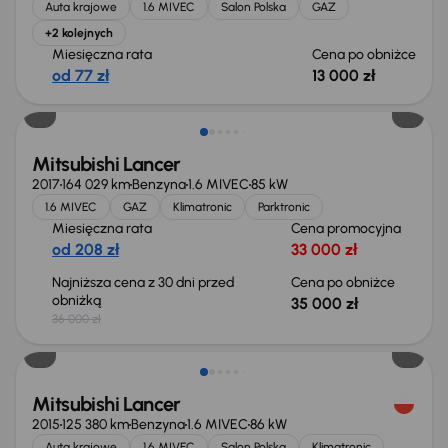
Auta krajowe
1.6 MIVEC
Salon Polska
GAZ
+2 kolejnych
Miesięczna rata
Cena po obniżce
od 77 zł
13 000 zł
Taniej o 1 000 zł
Mitsubishi Lancer
2017
164 029 km
Benzyna
1.6 MIVEC
85 kW
1.6 MIVEC
GAZ
Klimatronic
Parktronic
Miesięczna rata
Cena promocyjna
od 208 zł
33 000 zł
Najniższa cena z 30 dni przed
Cena po obniżce
obniżką
35 000 zł
36 000 zł
Taniej o 1 000 zł
Mitsubishi Lancer
2015
125 380 km
Benzyna
1.6 MIVEC
86 kW
Auta krajowe
1.6 MIVEC
Salon Polska
Klimatronic