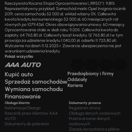
Rzeczywista Roczna Stopa Oprocentowania („RRSO“): 9,81%.
Reprezentatywny przykład: Samochód marki Opel Insignia rocznik
2019, cena samochodu 52 000 zł, wkład własny 0%. Całkowita
kwota kredytu konsumenckiego 52 000 zł, 60 miesięcznych rat
równych po 1079,43zł. Okres obowiązywania umowy: 60 miesięcy.
Oprocentowanie stałe w skali roku: 9,00%. Całkowita kwota do
zapłaty: 64 765,80 zł. Całkowity koszt kredytu: 12 765,80 zł (w tym
prowizja za udzielenie kredytu 1 040,00 zł, odsetki 11 725,80 zł).
Wyliczenie na dzień 11.12.2025 r. Zawarcie ubezpieczenia nie jest
warunkiem udzielenia kredytu.
Pokaż wszystko
Kupić auto
Przedsiębiorcy i firmy
Oddziały
Sprzedaż samochodów
Kariera
Wymiana samochodu
Finansowanie
Obsługa klienta
Dokumenty prawne
Reklamacje/Skarga
Regulamin strony
Rzecznik praw klientów AAA
Obsługa danych osobowych
AUTO
Przetwarzanie danych
Dokumenty do pobrania
osobowych
Zasady korzystania z plików