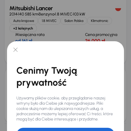
Mitsubishi Lancer
2014
140 585 km
Benzyna
1.8 MIVEC
103 kW
Auta krajowe
1.8 MIVEC
Salon Polska
Klimatronic
+2 kolejnych
Miesięczna rata
Cena promocyjna
od 161 zł
26 000 zł
Cena
27 000 zł
Cenimy Twoją
prywatność
Mitsubishi Lancer
2009
292 937 km
Diesel
2.0 DI-D
103 kW
Książka serwisowa
Auta krajowe
2.0 DI-D
Salon Polska
Używamy plików cookie, aby przeglądanie naszej
+2 kolejnych
witryny było dla Ciebie jak najwygodniejsze. Pliki
cookie służą nam do ulepszania naszych usług, a
Miesięczna rata
Cena
jednocześnie możemy lepiej oferować Ci treści, które
od 60 zł
10 000 zł
mogą być dla Ciebie interesujące i przydatne.