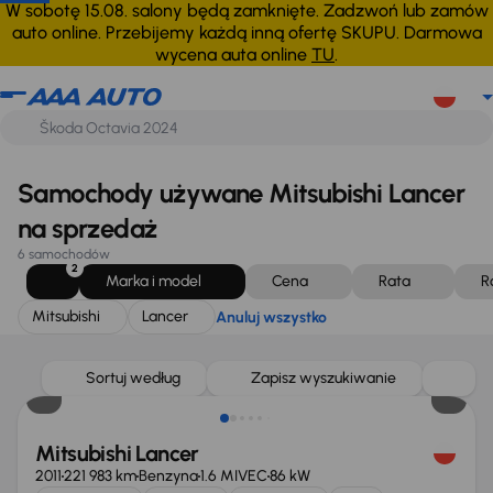
Mitsubishi
Lancer
Anuluj wszystko
W sobotę 15.08. salony będą zamknięte. Zadzwoń lub zamów
auto online. Przebijemy każdą inną ofertę SKUPU. Darmowa
wycena auta online
TU
.
Samochody używane Mitsubishi Lancer
na sprzedaż
6 samochodów
2
Marka i model
Cena
Rata
R
Mitsubishi
Lancer
Anuluj wszystko
Taniej o 500 zł
Sortuj według
Zapisz wyszukiwanie
Mitsubishi Lancer
2011
221 983 km
Benzyna
1.6 MIVEC
86 kW