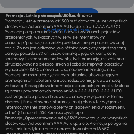
Inni zadowoleni klienci
Promocja „Letnie przeceny aż 1500 aut”
Promocja „Letnie przeceny aż 1500 aut” obowiązuje we wszystkich
placówkach Autocentrum AAA AUTO Sp. z o.o. („AAA AUTO”).
Zwycięzcy konkursów
Promocja polega na możliwości nabycia wybranych pojazdów
przecenionych, wskazanych w serwisie internetowym
aaaauto.pl/promocja, ze zniżką uwidocznioną w prezentowanej
cenie. Zniżka jest obliczana jako różnica pomiędzy najniższą ceną
danego pojazdu z 30 dni przed obniżką a jego aktualną ceną
sprzedaży. Liczba samochodów objętych promocją jest zmienna i
aktualizowana na bieżąco; średnia liczba dostępnych pojazdów
wynosi około 1500, a nowe auta są dodawane każdego dnia.
Promocji nie można łączyć z innymi aktualnie obowiązującymi
promocjami ani rabatami, ani dochodzić do niej prawa z mocą
wsteczną. Szczegółowe informacje o zasadach promocji udzielane
są przez upoważnionych pracowników AAA AUTO. AAA AUTO
zastrzega sobie prawo do zawarcia umowy wyłącznie w formie
pisemnej. Prezentowane informacje mają charakter wyłącznie
informacyjny i nie stanowią oferty ani zapewnienia w rozumieniu
art. 66 § 1 oraz art. 556 Kodeksu cywilnego.
Promocja „Oprocentowanie od 6,65%”
obowiązuje we wszystkich
placówkach Autocentrum AAA Auto sp. z o.o. Promocja polega na
udzieleniu kredytu na auto z oprocentowaniem od 6,65%.