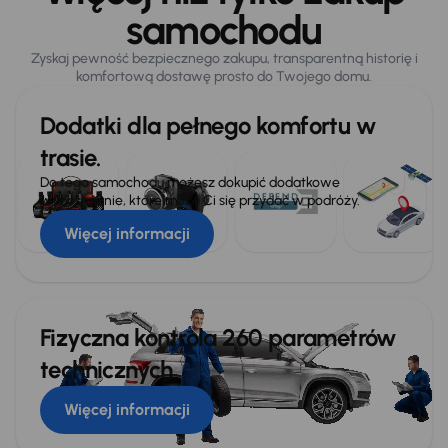
samochodu
Połączenie USB (audio)
Zyskaj pewność bezpiecznego zakupu, transparentną historię i
komfortową dostawę prosto do Twojego domu.
Dodatki dla pełnego komfortu w
trasie.
Do tego samochodu możesz dokupić dodatkowe
wyposażenie, które może Ci się przydać w podróży.
Więcej informacji
Fizyczna kontrola 260 parametrów
technicznych
Więcej informacji