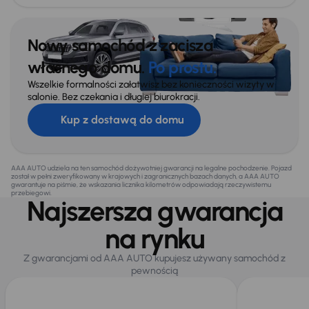
Nowy samochód z zacisza
własnego domu.
Po prostu.
Wszelkie formalności załatwisz bez konieczności wizyty w
salonie. Bez czekania i długiej biurokracji.
Kup z dostawą do domu
AAA AUTO udziela na ten samochód dożywotniej gwarancji na legalne pochodzenie. Pojazd
został w pełni zweryfikowany w krajowych i zagranicznych bazach danych, a AAA AUTO
gwarantuje na piśmie, że wskazania licznika kilometrów odpowiadają rzeczywistemu
przebiegowi.
Najszersza gwarancja
na rynku
Z gwarancjami od AAA AUTO kupujesz używany samochód z
pewnością