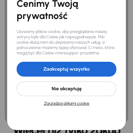
Cenimy Twoją
System sterowania głosem
prywatność
Bezpieczeństwo
Używamy plików cookie, aby przeglądanie naszej
witryny było dla Ciebie jak najwygodniejsze. Pliki
ABS
cookie służą nam do ulepszania naszych usług, a
jednocześnie możemy lepiej oferować Ci treści, które
Airbag
mogą być dla Ciebie interesujące i przydatne.
ASR
Zaakceptuj wszystko
ESP
Kontrola tlaku v pneumatikách
Nie akceptuję
Ogólne
Zarządzaj plikami cookie
Hf
Infotainment
Więcej niż tylko zakup
Podłokietnik