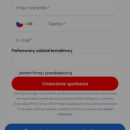
Imię i nazwisko
*
Telefon
*
+48
E-mail
*
Preferowany oddział kontaktowy
Jestem firmą / przedsiębiorcą
Umówienie spotkania
Zwracamy uwagę, że umówienie spotkania nie jest równoznaczne z rezerwacją
ani zagwarantowaną dostępnością pojazdu. AURES Holdings a.s., z siedzibą
Dopraváků 874/15, Čimice, 184 00 Praga 8, będzie przechowywać i przetwarzać
Twoje dane osobowe zgodnie z zasadami ochrony i przetwarzania
danych
osobowych
.