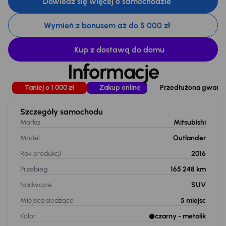
Dowiedz się więcej o samochodzie
Wymień z bonusem aż do 5 000 zł
Kup z dostawą do domu
Informacje
Taniej o 1 000 zł
Zakup online
Przedłużona gwaranc
Szczegóły samochodu
Marka
Mitsubishi
Model
Outlander
Rok produkcji
2016
Przebieg
165 248 km
Nadwozie
SUV
Miejsca siedzące
5
miejsc
Kolor
czarny
- metalik