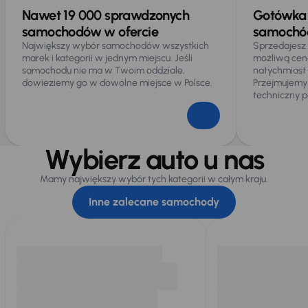
Nawet 19 000 sprawdzonych
Gotówka 
samochodów w ofercie
samochód
Największy wybór samochodów wszystkich
Sprzedajesz
marek i kategorii w jednym miejscu. Jeśli
możliwą cen
samochodu nie ma w Twoim oddziale,
natychmiast
dowieziemy go w dowolne miejsce w Polsce.
Przejmujemy
techniczny p
Wybierz auto u nas
Mamy największy wybór tych kategorii w całym kraju.
Inne zalecane samochody