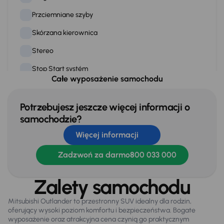
Przciemniane szyby
Skórzana kierownica
Stereo
Stop Start systém
Całe wyposażenie samochodu
Tempomat
WSP. KIEROWNICY
Potrzebujesz jeszcze więcej informacji o
samochodzie?
Zamek centralny
Więcej informacji
Zadzwoń za darmo
800 033 000
Na zewnątrz
Automatyczne swiatla dzienne
Zalety samochodu
Dzienne swiatla LED
Mitsubishi Outlander to przestronny SUV idealny dla rodzin,
Elektr. składane lusterka
oferujący wysoki poziom komfortu i bezpieczeństwa. Bogate
wyposażenie oraz atrakcyjna cena czynią go praktycznym