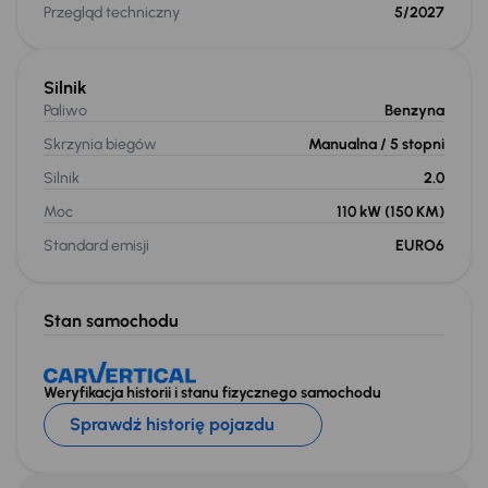
Przegląd techniczny
5/2027
Silnik
Paliwo
Benzyna
Skrzynia biegów
Manualna
/ 5 stopni
Silnik
2.0
Moc
110 kW
(150 KM)
Standard emisji
EURO6
Stan samochodu
Weryfikacja historii i stanu fizycznego samochodu
Sprawdź historię pojazdu