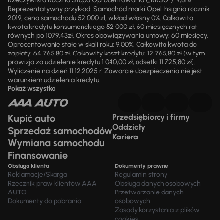
Rzeczywista Roczna Stopa Oprocentowania („RRSO“): 9,81%.
Reprezentatywny przykład: Samochód marki Opel Insignia rocznik
2019, cena samochodu 52 000 zł, wkład własny 0%. Całkowita
kwota kredytu konsumenckiego 52 000 zł, 60 miesięcznych rat
równych po 1079,43zł. Okres obowiązywania umowy: 60 miesięcy.
Oprocentowanie stałe w skali roku: 9,00%. Całkowita kwota do
zapłaty: 64 765,80 zł. Całkowity koszt kredytu: 12 765,80 zł (w tym
prowizja za udzielenie kredytu 1 040,00 zł, odsetki 11 725,80 zł).
Wyliczenie na dzień 11.12.2025 r. Zawarcie ubezpieczenia nie jest
warunkiem udzielenia kredytu.
Pokaż wszystko
Kupić auto
Przedsiębiorcy i firmy
Oddziały
Sprzedaż samochodów
Kariera
Wymiana samochodu
Finansowanie
Obsługa klienta
Dokumenty prawne
Reklamacje/Skarga
Regulamin strony
Rzecznik praw klientów AAA
Obsługa danych osobowych
AUTO
Przetwarzanie danych
Dokumenty do pobrania
osobowych
Zasady korzystania z plików
cookies