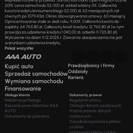
Reprezentatywny przykład: Samochód marki Opel Insignia rocznik
2019, cena samochodu 52 000 zł, wkład własny 0%. Całkowita
kwota kredytu konsumenckiego 52 000 zł, 60 miesięcznych rat
równych po 1079,43zł. Okres obowiązywania umowy: 60 miesięcy.
Oprocentowanie stałe w skali roku: 9,00%. Całkowita kwota do
zapłaty: 64 765,80 zł. Całkowity koszt kredytu: 12 765,80 zł (w tym
prowizja za udzielenie kredytu 1 040,00 zł, odsetki 11 725,80 zł).
Wyliczenie na dzień 11.12.2025 r. Zawarcie ubezpieczenia nie jest
warunkiem udzielenia kredytu.
Pokaż wszystko
Kupić auto
Przedsiębiorcy i firmy
Oddziały
Sprzedaż samochodów
Kariera
Wymiana samochodu
Finansowanie
Obsługa klienta
Dokumenty prawne
Reklamacje/Skarga
Regulamin strony
Rzecznik praw klientów AAA
Obsługa danych osobowych
AUTO
Przetwarzanie danych
Dokumenty do pobrania
osobowych
Zasady korzystania z plików
cookies
Ustawienia plików cookie