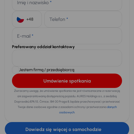
Imię i nazwisko
*
Telefon
*
+48
E-mail
*
Preferowany oddział kontaktowy
Jestem firmą / przedsiębiorcą
Umówienie spotkania
Zwracamy uwagę, że umówienie spotkania nie jest równoznaczne z rezerwacją
ani zagwarantowaną dostępnością pojazdu. AURES Holdings a.s., z siedzibą
Dopraváků 874/15, Čimice, 184 00 Praga 8, będzie przechowywać i przetwarzać
Twoje dane osobowe zgodnie z zasadami ochrony i przetwarzania
danych
osobowych
.
Dowiedz się więcej o samochodzie