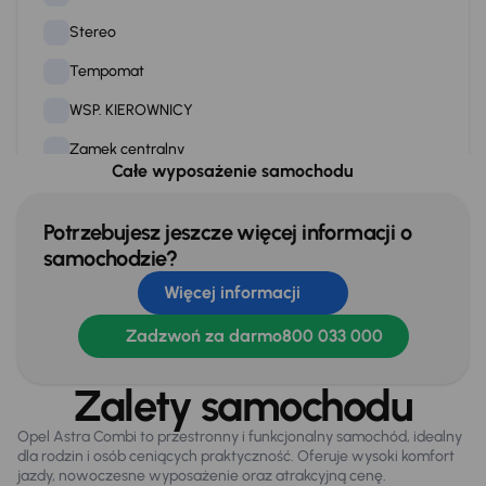
Stereo
Tempomat
WSP. KIEROWNICY
Zamek centralny
Całe wyposażenie samochodu
Na zewnątrz
Potrzebujesz jeszcze więcej informacji o
Automatyczne swiatla dzienne
samochodzie?
Więcej informacji
Dzienne swiatla LED
Elektryczne lusterka
Zadzwoń za darmo
800 033 000
Relingi dachowe
Zalety samochodu
Opel Astra Combi to przestronny i funkcjonalny samochód, idealny
Infotainment
dla rodzin i osób ceniących praktyczność. Oferuje wysoki komfort
Bluetooth
jazdy, nowoczesne wyposażenie oraz atrakcyjną cenę.