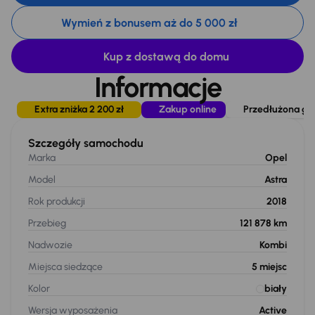
Wymień z bonusem aż do 5 000 zł
Kup z dostawą do domu
Informacje
Extra zniżka 2 200 zł
Zakup online
Przedłużona gwa
Szczegóły samochodu
Marka
Opel
Model
Astra
Rok produkcji
2018
Przebieg
121 878 km
Nadwozie
Kombi
Miejsca siedzące
5
miejsc
Kolor
biały
Wersja wyposażenia
Active