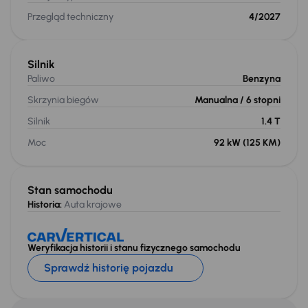
Przegląd techniczny
4/2027
Silnik
Paliwo
Benzyna
Skrzynia biegów
Manualna
/ 6 stopni
Silnik
1.4 T
Moc
92 kW
(125 KM)
Stan samochodu
Historia:
Auta krajowe
Weryfikacja historii i stanu fizycznego samochodu
Sprawdź historię pojazdu