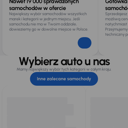
Nawet 19 000 sprawdzonych
Gotówka 
samochodów w ofercie
samochód
Największy wybór samochodów wszystkich
Sprzedajesz
marek i kategorii w jednym miejscu. Jeśli
możliwą cen
samochodu nie ma w Twoim oddziale,
natychmiast
dowieziemy go w dowolne miejsce w Polsce.
Przejmujemy
techniczny p
Wybierz auto u nas
Mamy największy wybór tych kategorii w całym kraju.
Inne zalecane samochody