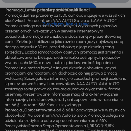
Inni zadowoleni klienci
Promocja „Letnie przeceny aż 1500 aut”
Promocja „Letnie przeceny aż 1500 aut” obowiązuje we wszystkich
placówkach Autocentrum AAA AUTO Sp. z o.o. („AAA AUTO”).
Zwycięzcy konkursów
Promocja polega na możliwości nabycia wybranych pojazdów
przecenionych, wskazanych w serwisie internetowym
aaaauto.pl/promocja, ze zniżką uwidocznioną w prezentowanej
cenie. Zniżka jest obliczana jako różnica pomiędzy najniższą ceną
danego pojazdu z 30 dni przed obniżką a jego aktualną ceną
sprzedaży. Liczba samochodów objętych promocją jest zmienna i
aktualizowana na bieżąco; średnia liczba dostępnych pojazdów
wynosi około 1500, a nowe auta są dodawane każdego dnia.
Promocji nie można łączyć z innymi aktualnie obowiązującymi
promocjami ani rabatami, ani dochodzić do niej prawa z mocą
wsteczną. Szczegółowe informacje o zasadach promocji udzielane
są przez upoważnionych pracowników AAA AUTO. AAA AUTO
zastrzega sobie prawo do zawarcia umowy wyłącznie w formie
pisemnej. Prezentowane informacje mają charakter wyłącznie
informacyjny i nie stanowią oferty ani zapewnienia w rozumieniu
art. 66 § 1 oraz art. 556 Kodeksu cywilnego.
Promocja „Oprocentowanie od 6,65%”
obowiązuje we wszystkich
placówkach Autocentrum AAA Auto sp. z o.o. Promocja polega na
udzieleniu kredytu na auto z oprocentowaniem od 6,65%.
Rzeczywista Roczna Stopa Oprocentowania („RRSO“): 9,81%.