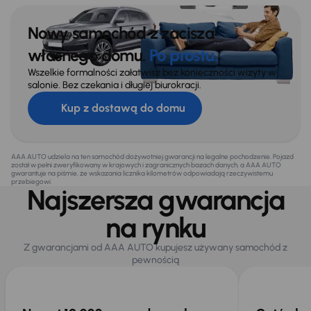
Nowy samochód z zacisza
własnego domu.
Po prostu.
Wszelkie formalności załatwisz bez konieczności wizyty w
salonie. Bez czekania i długiej biurokracji.
Kup z dostawą do domu
AAA AUTO udziela na ten samochód dożywotniej gwarancji na legalne pochodzenie. Pojazd
został w pełni zweryfikowany w krajowych i zagranicznych bazach danych, a AAA AUTO
gwarantuje na piśmie, że wskazania licznika kilometrów odpowiadają rzeczywistemu
przebiegowi.
Najszersza gwarancja
na rynku
Z gwarancjami od AAA AUTO kupujesz używany samochód z
pewnością