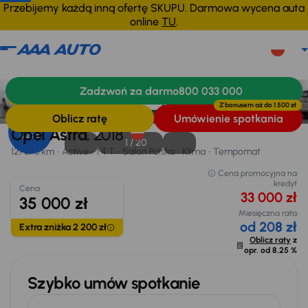
Przebijemy każdą inną ofertę SKUPU. Darmowa wycena auta
online
TU
.
Opel Astra
2018
121 878 km
Zadzwoń za darmo
800 033 000
Informacje
Wyposażenie
Zalety samochodu
Finansowanie
Extra zniżka 2 200 zł
Z bonusem aż do
1 500 zł
Oblicz ratę
Umówienie spotkania
Opr. od
Opel Astra
, 2018
8,25 %
1 /
20
121 878 km
Active
1.4 T
Salon Polska
Klima
Tempomat
Cena promocyjna na
kredyt
Cena
33 000 zł
35 000 zł
Miesięczna rata
od 208 zł
Extra zniżka 2 200 zł
Oblicz raty
z
opr. od
8,25 %
Szybko umów spotkanie