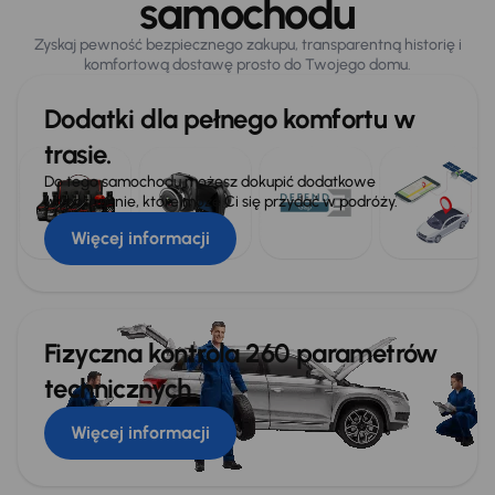
samochodu
Zyskaj pewność bezpiecznego zakupu, transparentną historię i
komfortową dostawę prosto do Twojego domu.
Dodatki dla pełnego komfortu w
trasie.
Do tego samochodu możesz dokupić dodatkowe
wyposażenie, które może Ci się przydać w podróży.
Więcej informacji
Fizyczna kontrola 260 parametrów
technicznych
Więcej informacji