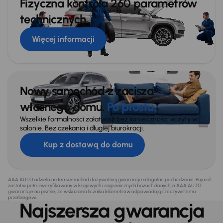
Fizyczna kontrola 260 parametrów
technicznych
Więcej informacji
Nowy samochód z zacisza
własnego domu.
Po prostu.
Wszelkie formalności załatwisz bez konieczności wizyty w
salonie. Bez czekania i długiej biurokracji.
Kup z dostawą do domu
AAA AUTO udziela na ten samochód dożywotniej gwarancji na legalne pochodzenie. Pojazd
został w pełni zweryfikowany w krajowych i zagranicznych bazach danych, a AAA AUTO
gwarantuje na piśmie, że wskazania licznika kilometrów odpowiadają rzeczywistemu
przebiegowi.
Najszersza gwarancja