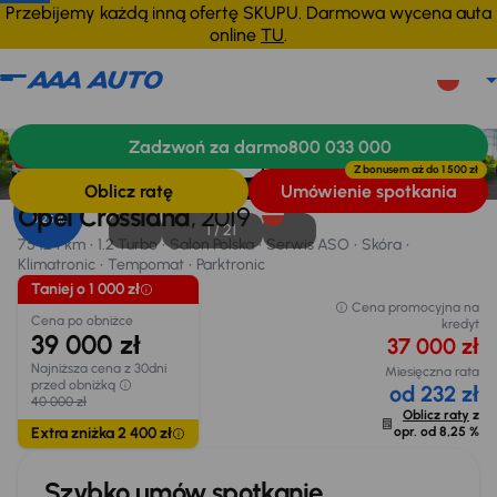
Przebijemy każdą inną ofertę SKUPU. Darmowa wycena auta
online
TU
.
Opel Crossland
2019
75 124 km
Zadzwoń za darmo
800 033 000
Informacje
Wyposażenie
Zalety samochodu
Finansowanie
Taniej o 1 000 zł
Z bonusem aż do
1 500 zł
Oblicz ratę
Umówienie spotkania
Opr. od
Opel Crossland
, 2019
8,25 %
1 /
21
75 124 km
1.2 Turbo
Salon Polska
Serwis ASO
Skóra
Klimatronic
Tempomat
Parktronic
Taniej o 1 000 zł
Cena promocyjna na
Cena po obniżce
kredyt
39 000 zł
37 000 zł
Najniższa cena z 30dni
Miesięczna rata
przed obniżką
od 232 zł
40 000 zł
Oblicz raty
z
Extra zniżka 2 400 zł
opr. od
8,25 %
Szybko umów spotkanie