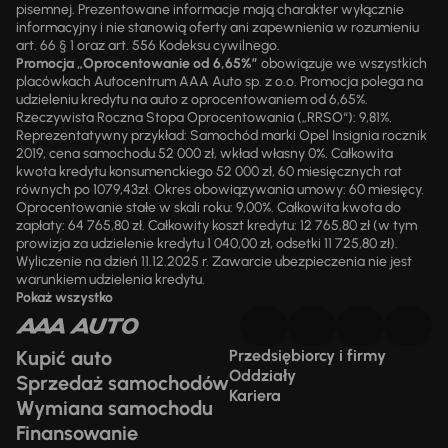
pisemnej. Prezentowane informacje mają charakter wyłącznie
informacyjny i nie stanowią oferty ani zapewnienia w rozumieniu
art. 66 § 1 oraz art. 556 Kodeksu cywilnego.
Promocja „Oprocentowanie od 6,65%”
obowiązuje we wszystkich
placówkach Autocentrum AAA Auto sp. z o.o. Promocja polega na
udzieleniu kredytu na auto z oprocentowaniem od 6,65%.
Rzeczywista Roczna Stopa Oprocentowania („RRSO“): 9,81%.
Reprezentatywny przykład: Samochód marki Opel Insignia rocznik
2019, cena samochodu 52 000 zł, wkład własny 0%. Całkowita
kwota kredytu konsumenckiego 52 000 zł, 60 miesięcznych rat
równych po 1079,43zł. Okres obowiązywania umowy: 60 miesięcy.
Oprocentowanie stałe w skali roku: 9,00%. Całkowita kwota do
zapłaty: 64 765,80 zł. Całkowity koszt kredytu: 12 765,80 zł (w tym
prowizja za udzielenie kredytu 1 040,00 zł, odsetki 11 725,80 zł).
Wyliczenie na dzień 11.12.2025 r. Zawarcie ubezpieczenia nie jest
warunkiem udzielenia kredytu.
Pokaż wszystko
Kupić auto
Przedsiębiorcy i firmy
Oddziały
Sprzedaż samochodów
Kariera
Wymiana samochodu
Finansowanie