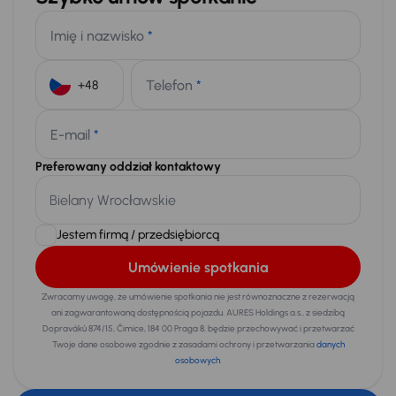
Imię i nazwisko
*
Telefon
*
+48
E-mail
*
Preferowany oddział kontaktowy
Jestem firmą / przedsiębiorcą
Umówienie spotkania
Zwracamy uwagę, że umówienie spotkania nie jest równoznaczne z rezerwacją
ani zagwarantowaną dostępnością pojazdu. AURES Holdings a.s., z siedzibą
Dopraváků 874/15, Čimice, 184 00 Praga 8, będzie przechowywać i przetwarzać
Twoje dane osobowe zgodnie z zasadami ochrony i przetwarzania
danych
osobowych
.