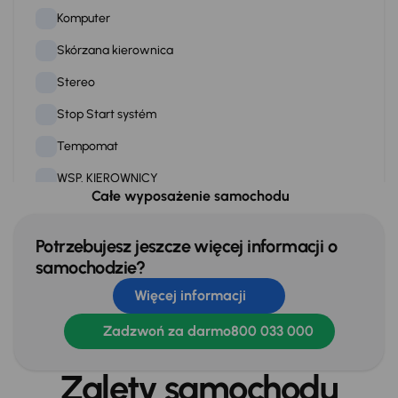
Komputer
Skórzana kierownica
Stereo
Stop Start systém
Tempomat
WSP. KIEROWNICY
Całe wyposażenie samochodu
Zamek centralny
Potrzebujesz jeszcze więcej informacji o
samochodzie?
Na zewnątrz
Więcej informacji
Oryginalne Alufelgi
Relingi dachowe
Zadzwoń za darmo
800 033 000
Zalety samochodu
Extra