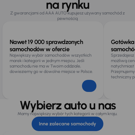
na rynku
Z gwarancjami od AAA AUTO kupujesz używany samochód z
pewnością
Nawet 19 000 sprawdzonych
Gotówka 
samochodów w ofercie
samochód
Największy wybór samochodów wszystkich
Sprzedajesz
marek i kategorii w jednym miejscu. Jeśli
możliwą cen
samochodu nie ma w Twoim oddziale,
natychmiast
dowieziemy go w dowolne miejsce w Polsce.
Przejmujemy
techniczny p
Wybierz auto u nas
Mamy największy wybór tych kategorii w całym kraju.
Inne zalecane samochody