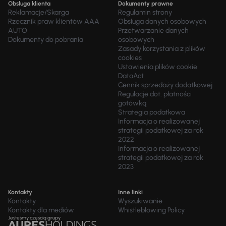
Obsługa klienta
Dokumenty prawne
Reklamacje/Skarga
Regulamin strony
Rzecznik praw klientów AAA
Obsługa danych osobowych
AUTO
Przetwarzanie danych
Dokumenty do pobrania
osobowych
Zasady korzystania z plików
cookies
Ustawienia plików cookie
DataAct
Cennik sprzedaży dodatkowej
Regulacje dot. płatności
gotówką
Strategia podatkowa
Informacja o realizowanej
strategii podatkowej za rok
2022
Informacja o realizowanej
strategii podatkowej za rok
2023
Kontakty
Inne linki
Kontakty
Wyszukiwanie
Kontakty dla mediów
Whistleblowing Policy
Jesteśmy częścią grupy