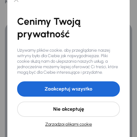
Podoba ci się ten opis?
Tak
Nie
ESP
Finansowanie
Kontrola tlaku v pneumatikách
Cenimy Twoją
Zyskaj lepsze warunki finansowania niż v banku.
System stabilizacji toru jazdy
prywatność
Ogólne
Używamy plików cookie, aby przeglądanie naszej
1/2 skorzana tapicerka
witryny było dla Ciebie jak najwygodniejsze. Pliki
cookie służą nam do ulepszania naszych usług, a
Hf
jednocześnie możemy lepiej oferować Ci treści, które
mogą być dla Ciebie interesujące i przydatne.
Infotainment
Połączenie USB (audio)
Zaakceptuj wszystko
Rozpoznawanie znaków drogowych
Nie akceptuję
Zarządzaj plikami cookie