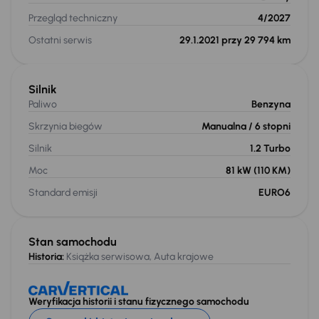
Przegląd techniczny
4/2027
Ostatni serwis
29.1.2021 przy 29 794 km
Silnik
Paliwo
Benzyna
Skrzynia biegów
Manualna
/ 6 stopni
Silnik
1.2 Turbo
Moc
81 kW
(110 KM)
Standard emisji
EURO6
Stan samochodu
Historia:
Książka serwisowa, Auta krajowe
Weryfikacja historii i stanu fizycznego samochodu