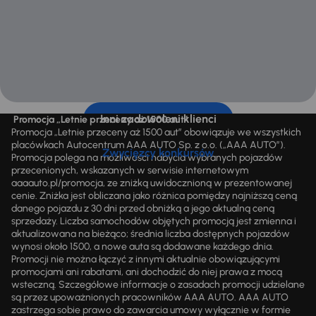
Inni zadowoleni klienci
Promocja „Letnie przeceny aż 1500 aut”
Promocja „Letnie przeceny aż 1500 aut” obowiązuje we wszystkich
placówkach Autocentrum AAA AUTO Sp. z o.o. („AAA AUTO”).
Zwycięzcy konkursów
Promocja polega na możliwości nabycia wybranych pojazdów
przecenionych, wskazanych w serwisie internetowym
aaaauto.pl/promocja, ze zniżką uwidocznioną w prezentowanej
cenie. Zniżka jest obliczana jako różnica pomiędzy najniższą ceną
danego pojazdu z 30 dni przed obniżką a jego aktualną ceną
sprzedaży. Liczba samochodów objętych promocją jest zmienna i
aktualizowana na bieżąco; średnia liczba dostępnych pojazdów
wynosi około 1500, a nowe auta są dodawane każdego dnia.
Promocji nie można łączyć z innymi aktualnie obowiązującymi
promocjami ani rabatami, ani dochodzić do niej prawa z mocą
wsteczną. Szczegółowe informacje o zasadach promocji udzielane
są przez upoważnionych pracowników AAA AUTO. AAA AUTO
zastrzega sobie prawo do zawarcia umowy wyłącznie w formie