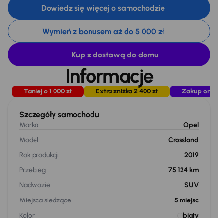
Dowiedz się więcej o samochodzie
Wymień z bonusem aż do 5 000 zł
Kup z dostawą do domu
Informacje
Taniej o 1 000 zł
Extra zniżka 2 400 zł
Zakup onli
Szczegóły samochodu
Marka
Opel
Model
Crossland
Rok produkcji
2019
Przebieg
75 124 km
Nadwozie
SUV
Miejsca siedzące
5
miejsc
Kolor
biały