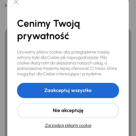
Podoba ci się ten opis?
Tak
Nie
Finansowanie
Extra
Cenimy Twoją
Zyskaj lepsze warunki finansowania niż v banku.
Czujnik deszczu
prywatność
Kamera cofania
Kompresor -zestaw naprawczy
Używamy plików cookie, aby przeglądanie naszej
witryny było dla Ciebie jak najwygodniejsze. Pliki
cookie służą nam do ulepszania naszych usług, a
jednocześnie możemy lepiej oferować Ci treści, które
Infotainment
mogą być dla Ciebie interesujące i przydatne.
Android Auto
Apple CarPlay
Zaakceptuj wszystko
Bluetooth
Ładowanie bezprzewodowe
Nie akceptuję
Nawigacja
Zarządzaj plikami cookie
System sterowania głosem