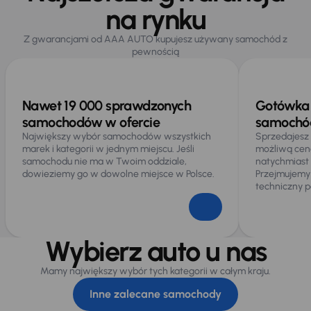
na rynku
Z gwarancjami od AAA AUTO kupujesz używany samochód z
pewnością
Nawet 19 000 sprawdzonych
Gotówka 
samochodów w ofercie
samochód
Największy wybór samochodów wszystkich
Sprzedajesz
marek i kategorii w jednym miejscu. Jeśli
możliwą cen
samochodu nie ma w Twoim oddziale,
natychmiast
dowieziemy go w dowolne miejsce w Polsce.
Przejmujemy
techniczny p
Wybierz auto u nas
Mamy największy wybór tych kategorii w całym kraju.
Inne zalecane samochody