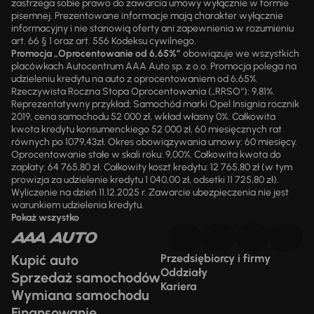
zastrzega sobie prawo do zawarcia umowy wyłącznie w formie
pisemnej. Prezentowane informacje mają charakter wyłącznie
informacyjny i nie stanowią oferty ani zapewnienia w rozumieniu
art. 66 § 1 oraz art. 556 Kodeksu cywilnego.
Promocja „Oprocentowanie od 6,65%”
obowiązuje we wszystkich
placówkach Autocentrum AAA Auto sp. z o.o. Promocja polega na
udzieleniu kredytu na auto z oprocentowaniem od 6,65%.
Rzeczywista Roczna Stopa Oprocentowania („RRSO“): 9,81%.
Reprezentatywny przykład: Samochód marki Opel Insignia rocznik
2019, cena samochodu 52 000 zł, wkład własny 0%. Całkowita
kwota kredytu konsumenckiego 52 000 zł, 60 miesięcznych rat
równych po 1079,43zł. Okres obowiązywania umowy: 60 miesięcy.
Oprocentowanie stałe w skali roku: 9,00%. Całkowita kwota do
zapłaty: 64 765,80 zł. Całkowity koszt kredytu: 12 765,80 zł (w tym
prowizja za udzielenie kredytu 1 040,00 zł, odsetki 11 725,80 zł).
Wyliczenie na dzień 11.12.2025 r. Zawarcie ubezpieczenia nie jest
warunkiem udzielenia kredytu.
Pokaż wszystko
Kupić auto
Przedsiębiorcy i firmy
Oddziały
Sprzedaż samochodów
Kariera
Wymiana samochodu
Finansowanie