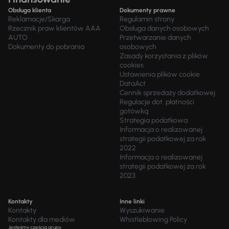
Obsługa klienta
Dokumenty prawne
Reklamacje/Skarga
Regulamin strony
Rzecznik praw klientów AAA
Obsługa danych osobowych
AUTO
Przetwarzanie danych
Dokumenty do pobrania
osobowych
Zasady korzystania z plików
cookies
Ustawienia plików cookie
DataAct
Cennik sprzedaży dodatkowej
Regulacje dot. płatności
gotówką
Strategia podatkowa
Informacja o realizowanej
strategii podatkowej za rok
2022
Informacja o realizowanej
strategii podatkowej za rok
2023
Kontakty
Inne linki
Kontakty
Wyszukiwanie
Kontakty dla mediów
Whistleblowing Policy
Jesteśmy częścią grupy