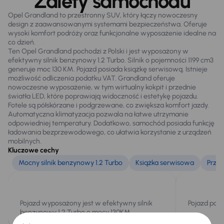
Zalety samochodu
Zamek centralny
Opel Grandland to przestronny SUV, który łączy nowoczesny
design z zaawansowanymi systemami bezpieczeństwa. Oferuje
wysoki komfort podróży oraz funkcjonalne wyposażenie idealne na
co dzień.
Na zewnątrz
Ten Opel Grandland pochodzi z Polski i jest wyposażony w
Automatyczne światła drogowe
efektywny silnik benzynowy 1.2 Turbo. Silnik o pojemności 1199 cm3
generuje moc 130 KM. Pojazd posiada książkę serwisową. Istnieje
Automatyczne swiatla dzienne
możliwość odliczenia podatku VAT. Grandland oferuje
nowoczesne wyposażenie, w tym wirtualny kokpit i przednie
Czujniki parkowania prz. i tył
światła LED, które poprawiają widoczność i estetykę pojazdu.
Fotele są półskórzane i podgrzewane, co zwiększa komfort jazdy.
Dzienne swiatla LED
Automatyczna klimatyzacja pozwala na łatwe utrzymanie
odpowiedniej temperatury. Dodatkowo, samochód posiada funkcję
Elektr. składane lusterka
ładowania bezprzewodowego, co ułatwia korzystanie z urządzeń
mobilnych.
Elektryczne lusterka
Kluczowe cechy
Mocny silnik benzynowy 1.2 Turbo
Książka serwisowa
Przed
Oryginalne Alufelgi
Przednie światła LED
Światła przeciwmgielne
Pojazd wyposażony jest w efektywny silnik
Pojazd posi
benzynowy 1.2 Turbo o mocy 130KM.
Tylne swiatla LED