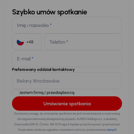
Szybko umów spotkanie
Imię i nazwisko
*
Telefon
*
+48
E-mail
*
Preferowany oddział kontaktowy
Jestem firmą / przedsiębiorcą
Umówienie spotkania
Zwracamy uwagę, że umówienie spotkania nie jest równoznaczne z rezerwacją
ani zagwarantowaną dostępnością pojazdu. AURES Holdings a.s., z siedzibą
Dopraváků 874/15, Čimice, 184 00 Praga 8, będzie przechowywać i przetwarzać
Twoje dane osobowe zgodnie z zasadami ochrony i przetwarzania
danych