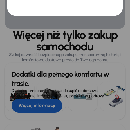
Virtual cockpit
Bezpieczeństwo
Więcej niż tylko zakup
360° kamera
samochodu
ABS
Zyskaj pewność bezpiecznego zakupu, transparentną historię i
Airbag
komfortową dostawę prosto do Twojego domu.
ASR
Dodatki dla pełnego komfortu w
Automatyczne zatrzymanie przed przeszkoda
trasie.
Czujnik martwego pola
Do tego samochodu możesz dokupić dodatkowe
wyposażenie, które może Ci się przydać w podróży.
ESP
Więcej informacji
Kontrola tlaku v pneumatikách
System stabilizacji toru jazdy
Wybór trybu jazdy