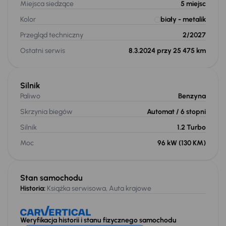
Miejsca siedzące
5
miejsc
Kolor
biały
- metalik
Przegląd techniczny
2/2027
Ostatni serwis
8.3.2024 przy 25 475 km
Silnik
Paliwo
Benzyna
Skrzynia biegów
Automat
/ 6 stopni
Silnik
1.2 Turbo
Moc
96 kW
(130 KM)
Stan samochodu
Historia:
Książka serwisowa, Auta krajowe
Weryfikacja historii i stanu fizycznego samochodu