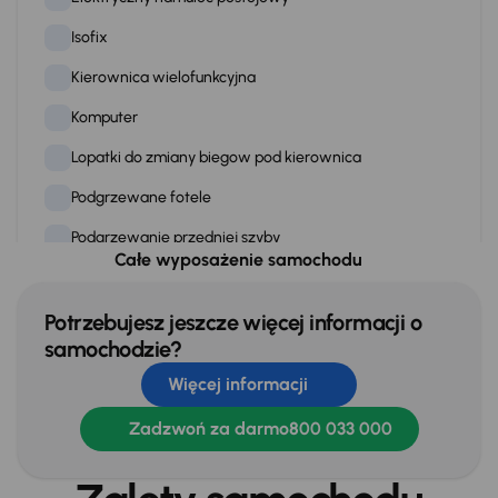
Isofix
Kierownica wielofunkcyjna
Komputer
Lopatki do zmiany biegow pod kierownica
Podgrzewane fotele
Podgrzewanie przedniej szyby
Całe wyposażenie samochodu
Przciemniane szyby
Skórzana kierownica
Potrzebujesz jeszcze więcej informacji o
samochodzie?
Stereo
Więcej informacji
Stop Start systém
Zadzwoń za darmo
800 033 000
Tempomat
WSP. KIEROWNICY