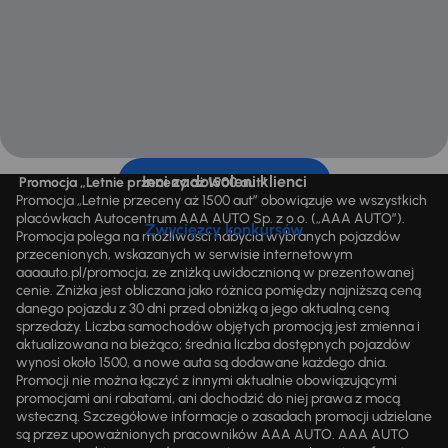
Inni zadowoleni klienci
Promocja „Letnie przeceny aż 1500 aut”
Promocja „Letnie przeceny aż 1500 aut” obowiązuje we wszystkich
placówkach Autocentrum AAA AUTO Sp. z o.o. („AAA AUTO”).
Zwycięzcy konkursów
Promocja polega na możliwości nabycia wybranych pojazdów
przecenionych, wskazanych w serwisie internetowym
aaaauto.pl/promocja, ze zniżką uwidocznioną w prezentowanej
cenie. Zniżka jest obliczana jako różnica pomiędzy najniższą ceną
danego pojazdu z 30 dni przed obniżką a jego aktualną ceną
sprzedaży. Liczba samochodów objętych promocją jest zmienna i
aktualizowana na bieżąco; średnia liczba dostępnych pojazdów
wynosi około 1500, a nowe auta są dodawane każdego dnia.
Promocji nie można łączyć z innymi aktualnie obowiązującymi
promocjami ani rabatami, ani dochodzić do niej prawa z mocą
wsteczną. Szczegółowe informacje o zasadach promocji udzielane
są przez upoważnionych pracowników AAA AUTO. AAA AUTO