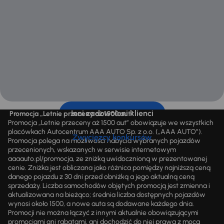
Inni zadowoleni klienci
Promocja „Letnie przeceny aż 1500 aut”
Promocja „Letnie przeceny aż 1500 aut” obowiązuje we wszystkich
placówkach Autocentrum AAA AUTO Sp. z o.o. („AAA AUTO”).
Zwycięzcy konkursów
Promocja polega na możliwości nabycia wybranych pojazdów
przecenionych, wskazanych w serwisie internetowym
aaaauto.pl/promocja, ze zniżką uwidocznioną w prezentowanej
cenie. Zniżka jest obliczana jako różnica pomiędzy najniższą ceną
danego pojazdu z 30 dni przed obniżką a jego aktualną ceną
sprzedaży. Liczba samochodów objętych promocją jest zmienna i
aktualizowana na bieżąco; średnia liczba dostępnych pojazdów
wynosi około 1500, a nowe auta są dodawane każdego dnia.
Promocji nie można łączyć z innymi aktualnie obowiązującymi
promocjami ani rabatami, ani dochodzić do niej prawa z mocą