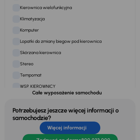
Kierownica wielofunkcyjna
Klimatyzacja
Komputer
Lopatki do zmiany biegow pod kierownica
Skórzana kierownica
Stereo
Tempomat
WSP. KIEROWNICY
Całe wyposażenie samochodu
Zamek centralny
Potrzebujesz jeszcze więcej informacji o
samochodzie?
Na zewnątrz
Więcej informacji
Oryginalne Alufelgi
Relingi dachowe