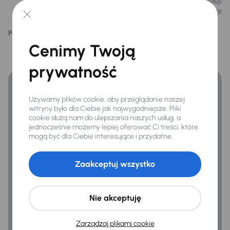
benzynowy 
instalacją L
Podoba ci się ten opis?
Tak
Nie
Finansowanie
Cenimy Twoją
Zyskaj lepsze warunki finansowania niż v banku.
prywatność
Używamy plików cookie, aby przeglądanie naszej
witryny było dla Ciebie jak najwygodniejsze. Pliki
cookie służą nam do ulepszania naszych usług, a
jednocześnie możemy lepiej oferować Ci treści, które
mogą być dla Ciebie interesujące i przydatne.
Zaakceptuj wszystko
Nie akceptuję
Zarządzaj plikami cookie