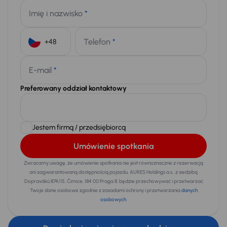
Imię i nazwisko
*
Telefon
*
+48
E-mail
*
Preferowany oddział kontaktowy
Jestem firmą / przedsiębiorcą
Umówienie spotkania
Zwracamy uwagę, że umówienie spotkania nie jest równoznaczne z rezerwacją
ani zagwarantowaną dostępnością pojazdu. AURES Holdings a.s., z siedzibą
Dopraváků 874/15, Čimice, 184 00 Praga 8, będzie przechowywać i przetwarzać
Twoje dane osobowe zgodnie z zasadami ochrony i przetwarzania
danych
osobowych
.