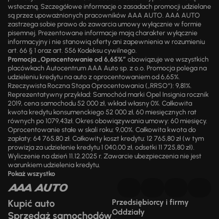
wsteczną. Szczegółowe informacje o zasadach promocji udzielane
są przez upoważnionych pracowników AAA AUTO. AAA AUTO
zastrzega sobie prawo do zawarcia umowy wyłącznie w formie
pisemnej. Prezentowane informacje mają charakter wyłącznie
informacyjny i nie stanowią oferty ani zapewnienia w rozumieniu
art. 66 § 1 oraz art. 556 Kodeksu cywilnego.
Promocja „Oprocentowanie od 6,65%”
obowiązuje we wszystkich
placówkach Autocentrum AAA Auto sp. z o.o. Promocja polega na
udzieleniu kredytu na auto z oprocentowaniem od 6,65%.
Rzeczywista Roczna Stopa Oprocentowania („RRSO“): 9,81%.
Reprezentatywny przykład: Samochód marki Opel Insignia rocznik
2019, cena samochodu 52 000 zł, wkład własny 0%. Całkowita
kwota kredytu konsumenckiego 52 000 zł, 60 miesięcznych rat
równych po 1079,43zł. Okres obowiązywania umowy: 60 miesięcy.
Oprocentowanie stałe w skali roku: 9,00%. Całkowita kwota do
zapłaty: 64 765,80 zł. Całkowity koszt kredytu: 12 765,80 zł (w tym
prowizja za udzielenie kredytu 1 040,00 zł, odsetki 11 725,80 zł).
Wyliczenie na dzień 11.12.2025 r. Zawarcie ubezpieczenia nie jest
warunkiem udzielenia kredytu.
Pokaż wszystko
Kupić auto
Przedsiębiorcy i firmy
Oddziały
Sprzedaż samochodów