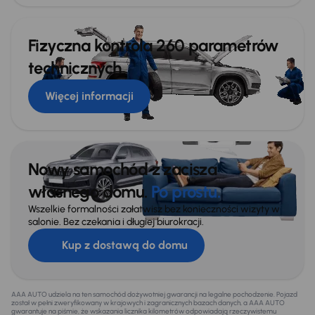
Fizyczna kontrola 260 parametrów
technicznych
Więcej informacji
Nowy samochód z zacisza
własnego domu.
Po prostu.
Wszelkie formalności załatwisz bez konieczności wizyty w
salonie. Bez czekania i długiej biurokracji.
Kup z dostawą do domu
AAA AUTO udziela na ten samochód dożywotniej gwarancji na legalne pochodzenie. Pojazd
został w pełni zweryfikowany w krajowych i zagranicznych bazach danych, a AAA AUTO
gwarantuje na piśmie, że wskazania licznika kilometrów odpowiadają rzeczywistemu