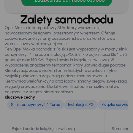
Zadzwoń za darmo
800 033 000
Zalety samochodu
Infotainment
Bluetooth
Opel Mokka to kompaktowy SUV, który wyróżnia się
nowoczesnym designem i przestronnym wnętrzem. Oferuje
zaawansowane systemy bezpieczeństwa oraz komfortowe
warunki jazdy w atrakcyjnej cenie.
Bezpieczeństwo
Ten Opel Mokka pochodzi z Polski i jest wyposażony w mocny silnik
benzynowy 1.4 Turbo z instalacją LPG. Silnik o pojemności 1364 cm3
ABS
generuje moc 140 KM. Pojazd posiada książkę serwisową. W
wyposażeniu znajdziemy tempomat, który ułatwia długie podróże.
Airbag
Klimatyzacja zapewnia komfort w każdych warunkach. Tylne
czujniki parkowania wspierają podczas manewrowania.
ASR
Kierownica wielofunkcyjna oraz łopatki zmiany biegów zwiększają
wygodę prowadzenia. Dodatkowo, Bluetooth umożliwia łatwe
ESP
połączenie z urządzeniami mobilnymi.
Kluczowe cechy
Kontrola tlaku v pneumatikách
Silnik benzynowy 1.4 Turbo
Instalacja LPG
Książka serwiso
Ogólne
Hf
Pojazd posiada książkę serwisową.
Samochód w