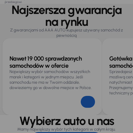
przebiegowi.
Najszersza gwarancja
na rynku
Z gwarancjami od AAA AUTO kupujesz używany samochód z
pewnością
Nawet 19 000 sprawdzonych
Gotówka 
samochodów w ofercie
samochód
Największy wybór samochodów wszystkich
Sprzedajesz
marek i kategorii w jednym miejscu. Jeśli
możliwą cen
samochodu nie ma w Twoim oddziale,
natychmiast
dowieziemy go w dowolne miejsce w Polsce.
Przejmujemy
techniczny p
Wybierz auto u nas
Mamy największy wybór tych kategorii w całym kraju.