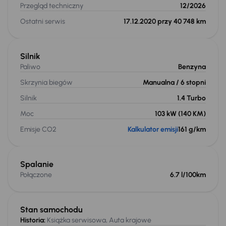
Przegląd techniczny
12/2026
Ostatni serwis
17.12.2020 przy 40 748 km
Silnik
Paliwo
Benzyna
Skrzynia biegów
Manualna
/ 6 stopni
Silnik
1.4 Turbo
Moc
103 kW
(140 KM)
Emisje CO2
Kalkulator emisji
161 g/km
Spalanie
Połączone
6.7 l/100km
Stan samochodu
Historia:
Książka serwisowa, Auta krajowe