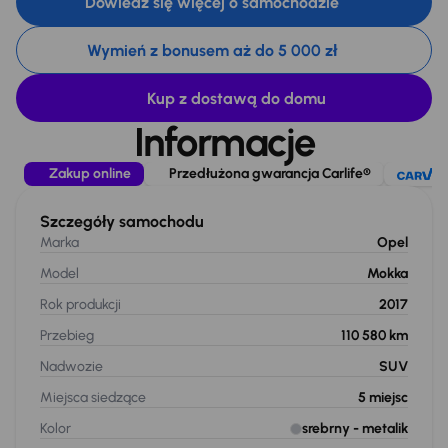
Dowiedz się więcej o samochodzie
Wymień z bonusem aż do 5 000 zł
Kup z dostawą do domu
Informacje
Zakup online
Przedłużona gwarancja Carlife®
Szczegóły samochodu
Marka
Opel
Model
Mokka
Rok produkcji
2017
Przebieg
110 580 km
Nadwozie
SUV
Miejsca siedzące
5
miejsc
Kolor
srebrny
- metalik