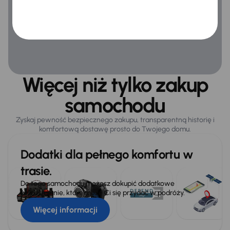
Więcej niż tylko zakup
samochodu
Zyskaj pewność bezpiecznego zakupu, transparentną historię i
komfortową dostawę prosto do Twojego domu.
Dodatki dla pełnego komfortu w
trasie.
Do tego samochodu możesz dokupić dodatkowe
wyposażenie, które może Ci się przydać w podróży.
Więcej informacji