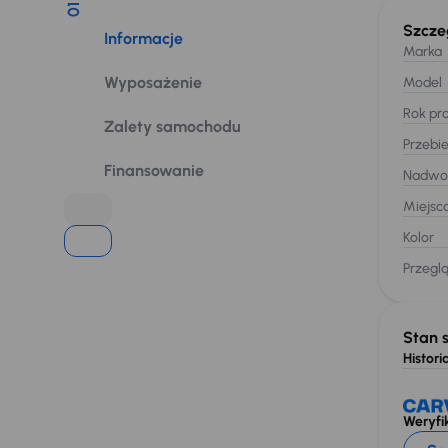
01
Szcze
Informacje
Marka
Wyposażenie
Model
Rok pro
Zalety samochodu
Przebi
Finansowanie
Nadwo
Miejsc
Kolor
Przegl
Stan 
Historia
Weryfik