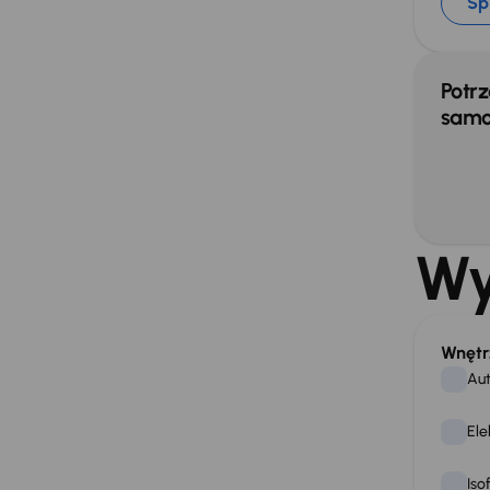
Sp
Potrz
samo
Wy
Wnętr
Aut
Ele
Iso