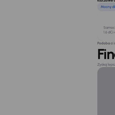
Kluczowe 
Mocny die
Samoch
1.6 dCi
Podoba ci s
Fi
Zyskaj lep