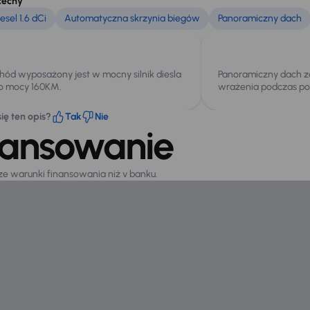
cechy
sel 1.6 dCi
Automatyczna skrzynia biegów
Panoramiczny dach
ód wyposażony jest w mocny silnik diesla
Panoramiczny dach 
 o mocy 160KM.
wrażenia podczas po
ię ten opis?
Tak
Nie
nansowanie
sze warunki finansowania niż v banku.