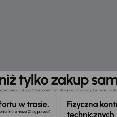
 niż tylko zakup sa
zpiecznego zakupu, transparentną historię i komfortową dostawę prost
ortu w trasie.
Fizyczna kon
ie, które może Ci się przydać
technicznych