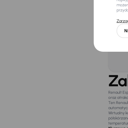
Ory
możemy
przyd
Rel
Zarząd
N
Potrz
samo
Za
Renault Es
oraz atrakc
Ten Renaul
automatycz
Wirtualny 
półskórzan
temperatur