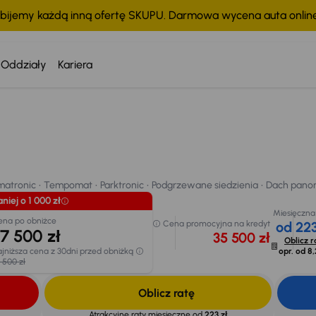
bijemy każdą inną ofertę SKUPU. Darmowa wycena auta onli
Oddziały
Kariera
atronic
Tempomat
Parktronic
Podgrzewane siedzienia
Dach panor
5
chodu
imatronic
Tempomat
Parktronic
Podgrzewane siedzienia
Dach pano
niej o 1 000 zł
Miesięczna
ena po obniżce
Cena promocyjna na kredyt
od 223
7 500 zł
35 500 zł
Oblicz r
jniższa cena z 30dni przed obniżką
opr. od
8,
 500 zł
Oblicz ratę
Atrakcyjne raty miesięczne od
223 zł