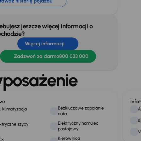
rawdź historię pojazdu
ebujesz jeszcze więcej informacji o
chodzie?
Więcej informacji
Zadzwoń za darmo
800 033 000
posażenie
ze
Info
Bezkluczowe zapalanie
. klimatyzacja
A
auta
B
Elektryczny hamulec
ktryczne szyby
postojowy
V
Kierownica
fix