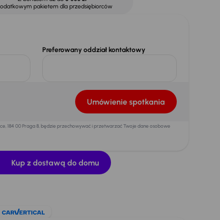
dodatkowym pakietem dla przedsiębiorców
Preferowany oddział kontaktowy
Umówienie spotkania
mice, 184 00 Praga 8, będzie przechowywać i przetwarzać Twoje dane osobowe
Kup z dostawą do domu