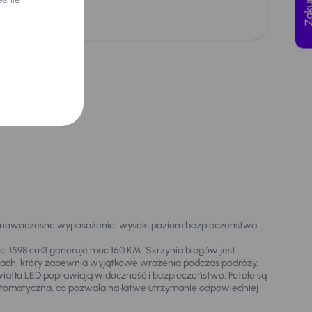
wiatła mijania LED
uje nowoczesne wyposażenie, wysoki poziom bezpieczeństwa
ści 1598 cm3 generuje moc 160 KM. Skrzynia biegów jest
dach, który zapewnia wyjątkowe wrażenia podczas podróży.
iatła LED poprawiają widoczność i bezpieczeństwo. Fotele są
automatyczna, co pozwala na łatwe utrzymanie odpowiedniej