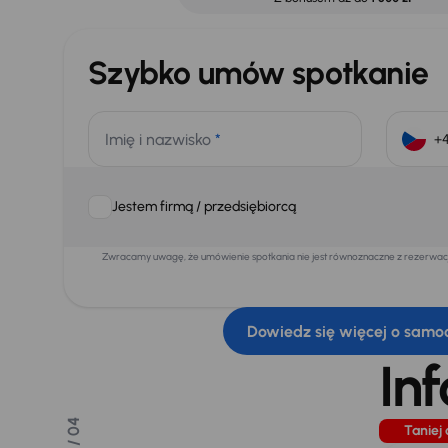
Szybko umów spotkanie
Imię i nazwisko
*
Jestem firmą / przedsiębiorcą
Zwracamy uwagę, że umówienie spotkania nie jest równoznaczne z rezerwacją
Dowiedz się więcej o samo
In
/ 04
Taniej 