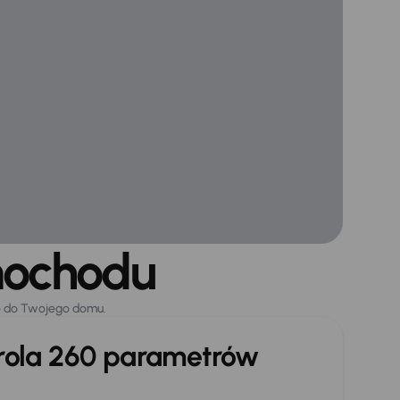
mochodu
o do Twojego domu.
trola 260 parametrów