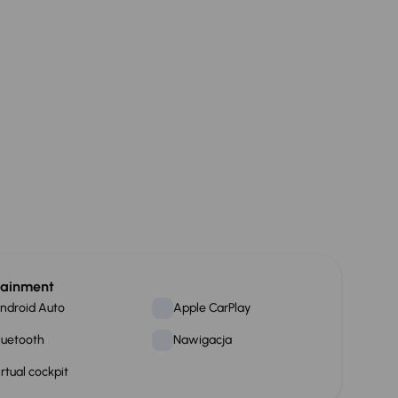
tainment
ndroid Auto
Apple CarPlay
luetooth
Nawigacja
irtual cockpit