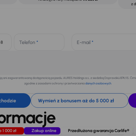
z 
Telefon
*
E-mail
*
+48
 ani zagwarantowaną dostępnością pojazdu. AURES Holdings a.s., z siedzibą Dopraváků 874/15, Či
zgodnie z zasadami ochrony i przetwarzania
danych osobowych
.
chodzie
Wymień z bonusem aż do 5 000 zł
formacje
o 1 000 zł
Zakup online
Przedłużona gwarancja Carlife®