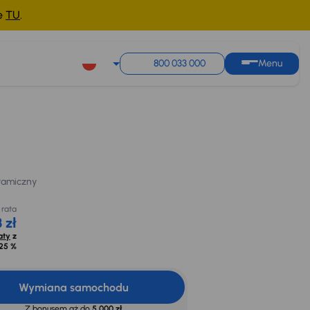
ne
TU
.
800 033 000
Menu
Taniej o 1 000 zł
Miesięczna rata
Cena po obniżce
Cena promocyjna na
od 223 zł
37 500 zł
kredyt
amiczny
35 500 zł
Oblicz raty
z
Najniższa cena z 30dni
opr. od
8,25 %
przed obniżką
38 500 zł
ramiczny
 rata
 zł
aty
z
25 %
Wymiana samochodu
Z bonusem aż do
5 000 zł