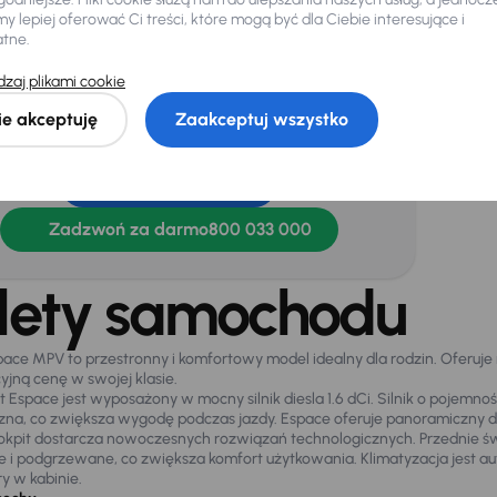
ginalne Alufelgi
Przednie światła LED
 lepiej oferować Ci treści, które mogą być dla Ciebie interesujące i
Ś
atne.
ingi dachowe
Tylne swiatla LED
zaj plikami cookie
ie akceptuję
Zaakceptuj wszystko
ebujesz jeszcze więcej informacji o
chodzie?
Więcej informacji
Zadzwoń za darmo
800 033 000
lety samochodu
pace MPV to przestronny i komfortowy model idealny dla rodzin. Ofer
yjną cenę w swojej klasie.
t Espace jest wyposażony w mocny silnik diesla 1.6 dCi. Silnik o pojemno
na, co zwiększa wygodę podczas jazdy. Espace oferuje panoramiczny 
kokpit dostarcza nowoczesnych rozwiązań technologicznych. Przednie św
e i podgrzewane, co zwiększa komfort użytkowania. Klimatyzacja jest 
y w kabinie.