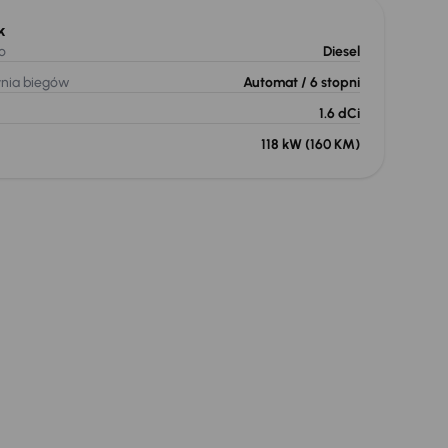
k
o
Diesel
ynia biegów
Automat
/ 6 stopni
1.6 dCi
118 kW
(160 KM)