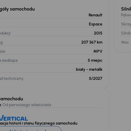
góły samochodu
Silni
Renault
Paliw
Espace
Skrz
dukcji
2015
Silnik
eg
207 367 km
Moc
zie
MPV
a siedzące
5
miejsc
biały
- metalik
ąd techniczny
5/2027
samochodu
:
Od pierwszego właściciela
acja historii i stanu fizycznego samochodu