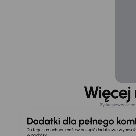
Więcej
Zyskaj pewność be
Dodatki dla pełnego komf
Do tego samochodu możesz dokupić dodatkowe wyposażen
w podróży.