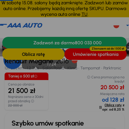
W sobotę 15.08. salony będą zamknięte. Zadzwoń lub zamów
auto online. Przebijemy każdą inną ofertę SKUPU. Darmowa
wycena auta online
TU
.
Renault Megane
2016
139 258 km
Zadzwoń za darmo
800 033 000
Informacje
Wyposażenie
Zalety samochodu
Finansowanie
Taniej o 500 zł
Z bonusem aż do
1 500 zł
Oblicz ratę
Umówienie spotkania
Opr. od
Renault Megane
, 2016
8,25 %
1 /
24
139 258 km
1.2 TCe
Salon Polska
Klima
Tempomat
Parktronic
Taniej o 500 zł
Cena promocyjna na
kredyt
Cena po obniżce
20 500 zł
21 500 zł
Miesięczna rata
Najniższa cena z 30dni
od 128 zł
przed obniżką
Oblicz raty
z
22 000 zł
opr. od
8,25 %
Szybko umów spotkanie