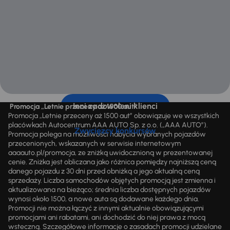
Inni zadowoleni klienci
Promocja „Letnie przeceny aż 1500 aut”
Promocja „Letnie przeceny aż 1500 aut” obowiązuje we wszystkich
placówkach Autocentrum AAA AUTO Sp. z o.o. („AAA AUTO”).
Zwycięzcy konkursów
Promocja polega na możliwości nabycia wybranych pojazdów
przecenionych, wskazanych w serwisie internetowym
aaaauto.pl/promocja, ze zniżką uwidocznioną w prezentowanej
cenie. Zniżka jest obliczana jako różnica pomiędzy najniższą ceną
danego pojazdu z 30 dni przed obniżką a jego aktualną ceną
sprzedaży. Liczba samochodów objętych promocją jest zmienna i
aktualizowana na bieżąco; średnia liczba dostępnych pojazdów
wynosi około 1500, a nowe auta są dodawane każdego dnia.
Promocji nie można łączyć z innymi aktualnie obowiązującymi
promocjami ani rabatami, ani dochodzić do niej prawa z mocą
wsteczną. Szczegółowe informacje o zasadach promocji udzielane