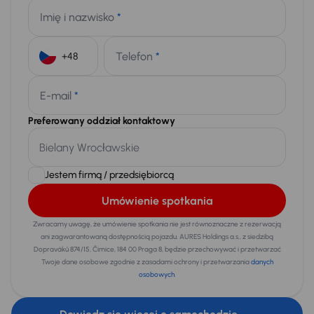
Imię i nazwisko
*
Telefon
*
+48
E-mail
*
Preferowany oddział kontaktowy
Jestem firmą / przedsiębiorcą
Umówienie spotkania
Zwracamy uwagę, że umówienie spotkania nie jest równoznaczne z rezerwacją
ani zagwarantowaną dostępnością pojazdu. AURES Holdings a.s., z siedzibą
Dopraváků 874/15, Čimice, 184 00 Praga 8, będzie przechowywać i przetwarzać
Twoje dane osobowe zgodnie z zasadami ochrony i przetwarzania
danych
osobowych
.