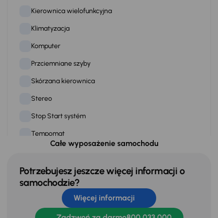
Kierownica wielofunkcyjna
Klimatyzacja
Komputer
Przciemniane szyby
Skórzana kierownica
Stereo
Stop Start systém
Tempomat
Całe wyposażenie samochodu
WSP. KIEROWNICY
Zamek centralny
Potrzebujesz jeszcze więcej informacji o
samochodzie?
Więcej informacji
Na zewnątrz
Dzienne swiatla LED
Zadzwoń za darmo
800 033 000