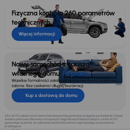
Fizyczna kontrola 260 parametrów
technicznych
Więcej informacji
Nowy samochód z zacisza
własnego domu.
Po prostu.
Wszelkie formalności załatwisz bez konieczności wizyty w
salonie. Bez czekania i długiej biurokracji.
Kup z dostawą do domu
AAA AUTO udziela na ten samochód dożywotniej gwarancji na legalne pochodzenie. Pojazd
został w pełni zweryfikowany w krajowych i zagranicznych bazach danych, a AAA AUTO
gwarantuje na piśmie, że wskazania licznika kilometrów odpowiadają rzeczywistemu
przebiegowi.