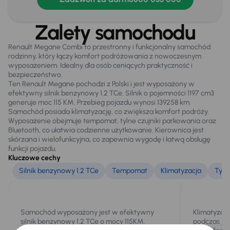
Elektryczne lusterka
Zalety samochodu
Relingi dachowe
Renault Megane Combi to przestronny i funkcjonalny samochód
Światła przeciwmgielne
rodzinny, który łączy komfort podróżowania z nowoczesnym
wyposażeniem. Idealny dla osób ceniących praktyczność i
bezpieczeństwo.
Ten Renault Megane pochodzi z Polski i jest wyposażony w
Extra
efektywny silnik benzynowy 1.2 TCe. Silnik o pojemności 1197 cm3
Tylne czujniki parkowania
generuje moc 115 KM. Przebieg pojazdu wynosi 139258 km.
Samochód posiada klimatyzację, co zwiększa komfort podróży.
Wyposażenie obejmuje tempomat, tylne czujniki parkowania oraz
Bluetooth, co ułatwia codzienne użytkowanie. Kierownica jest
Infotainment
skórzana i wielofunkcyjna, co zapewnia wygodę i łatwą obsługę
funkcji pojazdu.
Bluetooth
Kluczowe cechy
Silnik benzynowy 1.2 TCe
Tempomat
Klimatyzacja
Tyln
Bezpieczeństwo
ABS
Samochód wyposażony jest w efektywny
Klimatyzac
Airbag
silnik benzynowy 1.2 TCe o mocy 115KM.
podczas ja