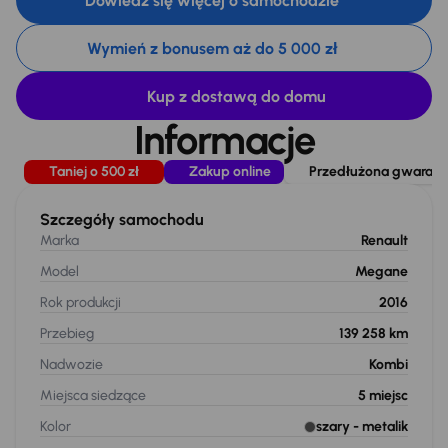
Dowiedz się więcej o samochodzie
Wymień z bonusem aż do 5 000 zł
Kup z dostawą do domu
Informacje
Taniej o 500 zł
Zakup online
Przedłużona gwarancj
Szczegóły samochodu
Marka
Renault
Model
Megane
Rok produkcji
2016
Przebieg
139 258 km
Nadwozie
Kombi
Miejsca siedzące
5
miejsc
Kolor
szary
- metalik