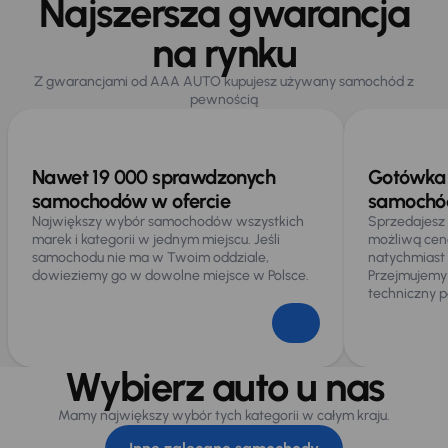
Najszersza gwarancja
na rynku
Z gwarancjami od AAA AUTO kupujesz używany samochód z
pewnością
Nawet 19 000 sprawdzonych
Gotówka 
samochodów w ofercie
samochód
Największy wybór samochodów wszystkich
Sprzedajesz
marek i kategorii w jednym miejscu. Jeśli
możliwą cen
samochodu nie ma w Twoim oddziale,
natychmiast
dowieziemy go w dowolne miejsce w Polsce.
Przejmujemy
techniczny p
Wybierz auto u nas
Mamy największy wybór tych kategorii w całym kraju.