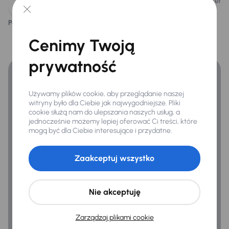
atmosferyc
ASR
Podoba ci się ten opis?
Tak
Nie
ESP
Finansowanie
Cenimy Twoją
Kontrola tlaku v pneumatikách
Zyskaj lepsze warunki finansowania niż v banku.
prywatność
Ogólne
Hf
Używamy plików cookie, aby przeglądanie naszej
witryny było dla Ciebie jak najwygodniejsze. Pliki
Infotainment
cookie służą nam do ulepszania naszych usług, a
jednocześnie możemy lepiej oferować Ci treści, które
Podłokietnik
mogą być dla Ciebie interesujące i przydatne.
Połączenie USB (audio)
Zaakceptuj wszystko
Nie akceptuję
Zarządzaj plikami cookie