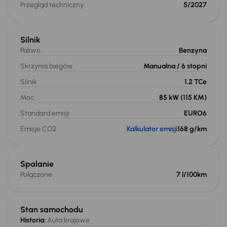
Przegląd techniczny
5/2027
Silnik
Paliwo
Benzyna
Skrzynia biegów
Manualna
/ 6 stopni
Silnik
1.2 TCe
Moc
85 kW
(115 KM)
Standard emisji
EURO6
Emisje CO2
Kalkulator emisji
168 g/km
Spalanie
Połączone
7 l/100km
Stan samochodu
Historia:
Auta krajowe