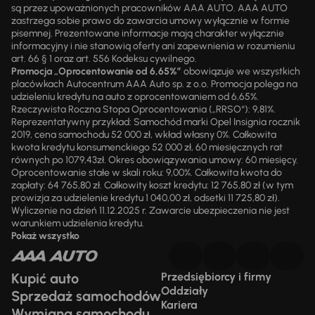
są przez upoważnionych pracowników AAA AUTO. AAA AUTO
zastrzega sobie prawo do zawarcia umowy wyłącznie w formie
pisemnej. Prezentowane informacje mają charakter wyłącznie
informacyjny i nie stanowią oferty ani zapewnienia w rozumieniu
art. 66 § 1 oraz art. 556 Kodeksu cywilnego.
Promocja „Oprocentowanie od 6,65%”
obowiązuje we wszystkich
placówkach Autocentrum AAA Auto sp. z o.o. Promocja polega na
udzieleniu kredytu na auto z oprocentowaniem od 6,65%.
Rzeczywista Roczna Stopa Oprocentowania („RRSO“): 9,81%.
Reprezentatywny przykład: Samochód marki Opel Insignia rocznik
2019, cena samochodu 52 000 zł, wkład własny 0%. Całkowita
kwota kredytu konsumenckiego 52 000 zł, 60 miesięcznych rat
równych po 1079,43zł. Okres obowiązywania umowy: 60 miesięcy.
Oprocentowanie stałe w skali roku: 9,00%. Całkowita kwota do
zapłaty: 64 765,80 zł. Całkowity koszt kredytu: 12 765,80 zł (w tym
prowizja za udzielenie kredytu 1 040,00 zł, odsetki 11 725,80 zł).
Wyliczenie na dzień 11.12.2025 r. Zawarcie ubezpieczenia nie jest
warunkiem udzielenia kredytu.
Pokaż wszystko
Kupić auto
Przedsiębiorcy i firmy
Oddziały
Sprzedaż samochodów
Kariera
Wymiana samochodu