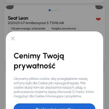
Seat Leon
2020
211 671 km
Benzyna
1.5 TSI
96 kW
Od pierwszego właściciela
Książka serwisowa
Auta krajowe
1.5 TSI
+7 kolejnych
Miesięczna rata
Cena promocyjna
od 298 zł
47 000 zł
Cena
Cenimy Twoją
50 000 zł
Taniej o 500 zł
prywatność
Używamy plików cookie, aby przeglądanie naszej
Seat Leon
witryny było dla Ciebie jak najwygodniejsze. Pliki
2018
193 476 km
Benzyna
1.5 TSI
96 kW
cookie służą nam do ulepszania naszych usług, a
jednocześnie możemy lepiej oferować Ci treści, które
Auta krajowe
1.5 TSI
Salon Polska
Klimatronic
mogą być dla Ciebie interesujące i przydatne.
+3 kolejnych
Miesięczna rata
Cena promocyjna
od 211 zł
33 500 zł