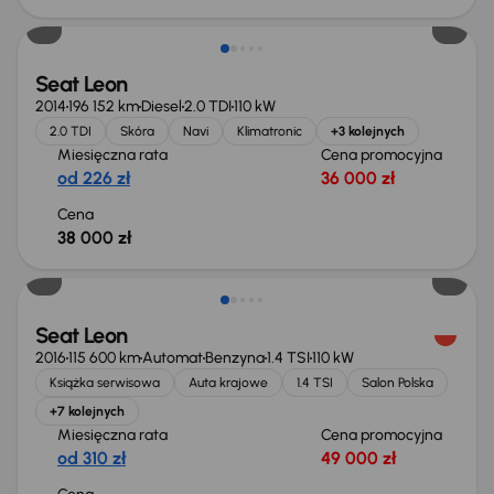
Seat Leon
2014
196 152 km
Diesel
2.0 TDI
110 kW
2.0 TDI
Skóra
Navi
Klimatronic
+3 kolejnych
Miesięczna rata
Cena promocyjna
od 226 zł
36 000 zł
Cena
38 000 zł
Możliwość odliczenia VAT
Seat Leon
2016
115 600 km
Automat
Benzyna
1.4 TSI
110 kW
Książka serwisowa
Auta krajowe
1.4 TSI
Salon Polska
+7 kolejnych
Miesięczna rata
Cena promocyjna
od 310 zł
49 000 zł