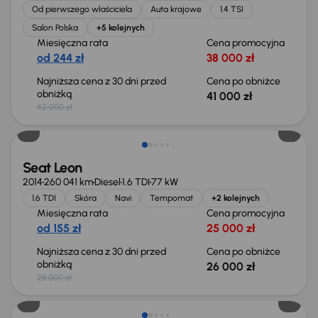
Od pierwszego właściciela
Auta krajowe
1.4 TSI
Salon Polska
+5 kolejnych
Miesięczna rata
Cena promocyjna
od 244 zł
38 000 zł
Najniższa cena z 30 dni przed
Cena po obniżce
obniżką
41 000 zł
42 000 zł
Taniej o 2 000 zł
Seat Leon
2014
260 041 km
Diesel
1.6 TDI
77 kW
1.6 TDI
Skóra
Navi
Tempomat
+2 kolejnych
Miesięczna rata
Cena promocyjna
od 155 zł
25 000 zł
Najniższa cena z 30 dni przed
Cena po obniżce
obniżką
26 000 zł
28 000 zł