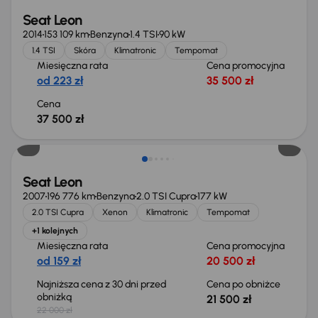
Seat Leon
2014
153 109 km
Benzyna
1.4 TSI
90 kW
1.4 TSI
Skóra
Klimatronic
Tempomat
Miesięczna rata
Cena promocyjna
od 223 zł
35 500 zł
Cena
37 500 zł
Taniej o 500 zł
Seat Leon
2007
196 776 km
Benzyna
2.0 TSI Cupra
177 kW
2.0 TSI Cupra
Xenon
Klimatronic
Tempomat
+1 kolejnych
Miesięczna rata
Cena promocyjna
od 159 zł
20 500 zł
Najniższa cena z 30 dni przed
Cena po obniżce
obniżką
21 500 zł
22 000 zł
Możliwość odliczenia VAT