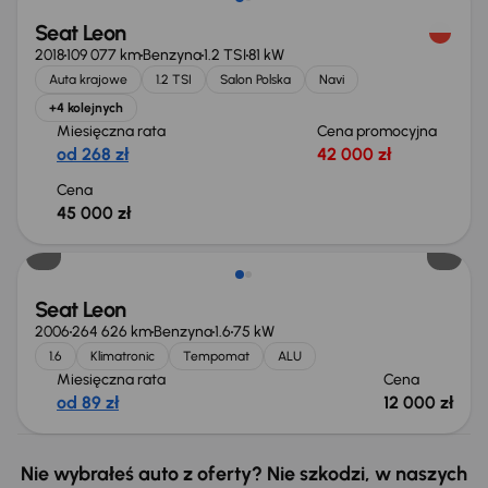
Seat Leon
2018
109 077 km
Benzyna
1.2 TSI
81 kW
Auta krajowe
1.2 TSI
Salon Polska
Navi
+4 kolejnych
Miesięczna rata
Cena promocyjna
od 268 zł
42 000 zł
Cena
45 000 zł
Seat Leon
2006
264 626 km
Benzyna
1.6
75 kW
1.6
Klimatronic
Tempomat
ALU
Miesięczna rata
Cena
od 89 zł
12 000 zł
Nie wybrałeś auto z oferty? Nie szkodzi, w naszych