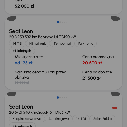
Cena
52 000 zł
Taniej o 1 000 zł
Seat Leon
2013
253 532 km
Benzyna
1.4 TSI
90 kW
1.4 TSI
Klimatronic
Tempomat
Parktronic
+1 kolejnych
Miesięczna rata
Cena promocyjna
od 128 zł
20 500 zł
Najniższa cena z 30 dni przed
Cena po obniżce
obniżką
21 500 zł
22 500 zł
Seat Leon
2016
121 540 km
Diesel
1.6 TDI
66 kW
Książka serwisowa
Auta krajowe
1.6 TDI
Salon Polska
+4 kolejnych