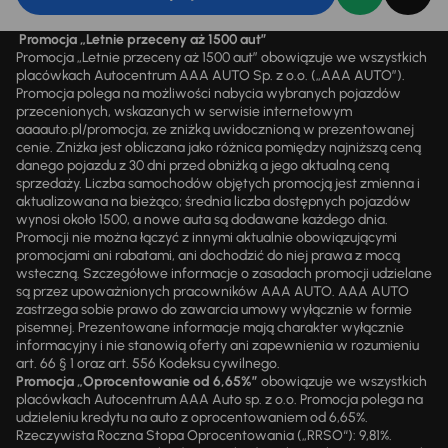
Promocja „Letnie przeceny aż 1500 aut”
Promocja „Letnie przeceny aż 1500 aut” obowiązuje we wszystkich
placówkach Autocentrum AAA AUTO Sp. z o.o. („AAA AUTO”).
Promocja polega na możliwości nabycia wybranych pojazdów
przecenionych, wskazanych w serwisie internetowym
aaaauto.pl/promocja, ze zniżką uwidocznioną w prezentowanej
cenie. Zniżka jest obliczana jako różnica pomiędzy najniższą ceną
danego pojazdu z 30 dni przed obniżką a jego aktualną ceną
sprzedaży. Liczba samochodów objętych promocją jest zmienna i
aktualizowana na bieżąco; średnia liczba dostępnych pojazdów
wynosi około 1500, a nowe auta są dodawane każdego dnia.
Promocji nie można łączyć z innymi aktualnie obowiązującymi
promocjami ani rabatami, ani dochodzić do niej prawa z mocą
wsteczną. Szczegółowe informacje o zasadach promocji udzielane
są przez upoważnionych pracowników AAA AUTO. AAA AUTO
zastrzega sobie prawo do zawarcia umowy wyłącznie w formie
pisemnej. Prezentowane informacje mają charakter wyłącznie
informacyjny i nie stanowią oferty ani zapewnienia w rozumieniu
art. 66 § 1 oraz art. 556 Kodeksu cywilnego.
Promocja „Oprocentowanie od 6,65%”
obowiązuje we wszystkich
placówkach Autocentrum AAA Auto sp. z o.o. Promocja polega na
udzieleniu kredytu na auto z oprocentowaniem od 6,65%.
Rzeczywista Roczna Stopa Oprocentowania („RRSO“): 9,81%.