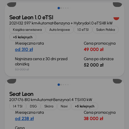
Seat Leon 1.0 eTSI
2021
132 597 km
Automat
Benzyna + Hybryda
1.0 eTSI
81 kW
Książka serwisowa
Auta krajowe
1.0 eTSI
Salon Polska
+5 kolejnych
Miesięczna rata
Cena promocyjna
od 310 zł
49 000 zł
Najniższa cena z 30 dni przed
Cena po obniżce
obniżką
52 000 zł
53 000 zł
Seat Leon
2017
176 810 km
Automat
Benzyna
1.4 TSI
110 kW
1.4 TSI
DSG
Skóra
Navi
+5 kolejnych
Miesięczna rata
Cena promocyjna
od 238 zł
38 000 zł
Cena