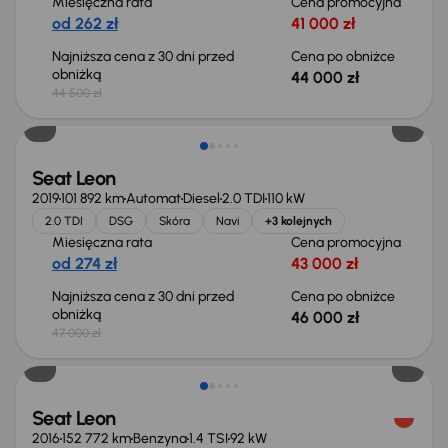
Miesięczna rata
Cena promocyjna
od 262 zł
41 000 zł
Najniższa cena z 30 dni przed
Cena po obniżce
obniżką
44 000 zł
44 500 zł
Taniej o 1 000 zł
Seat Leon
2019
101 892 km
Automat
Diesel
2.0 TDI
110 kW
2.0 TDI
DSG
Skóra
Navi
+3 kolejnych
Miesięczna rata
Cena promocyjna
od 274 zł
43 000 zł
Najniższa cena z 30 dni przed
Cena po obniżce
obniżką
46 000 zł
47 000 zł
Taniej o 1 000 zł
Seat Leon
2016
152 772 km
Benzyna
1.4 TSI
92 kW