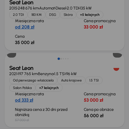
Seat Leon
2015
248 676 km
Automat
Diesel
2.0 TDI
135 kW
2.0 TDI
183 KM
DSG
Skóra
+5 kolejnych
Miesięczna rata
Cena promocyjna
od 208 zł
33 000 zł
Cena
35 000 zł
Taniej o 1 000 zł
Seat Leon
2021
197 765 km
Benzyna
1.5 TSI
96 kW
Od pierwszego właściciela
Auta krajowe
1.5 TSI
Salon Polska
+7 kolejnych
Miesięczna rata
Cena promocyjna
od 333 zł
53 000 zł
Najniższa cena z 30 dni przed
Cena po obniżce
obniżką
56 000 zł
57 000 zł
Taniej o 1 000 zł