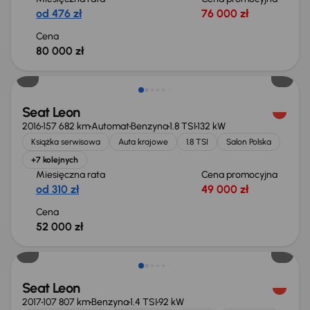
od 476 zł
76 000 zł
Cena
80 000 zł
Świeżo skupione
Seat Leon
2016
157 682 km
Automat
Benzyna
1.8 TSI
132 kW
Książka serwisowa
Auta krajowe
1.8 TSI
Salon Polska
+7 kolejnych
Miesięczna rata
Cena promocyjna
od 310 zł
49 000 zł
Cena
52 000 zł
Taniej o 1 500 zł
Seat Leon
2017
107 807 km
Benzyna
1.4 TSI
92 kW