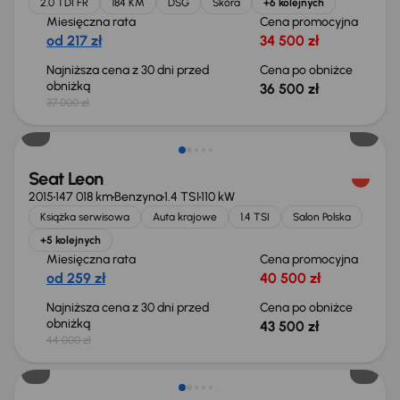
2.0 TDI FR
184 KM
DSG
Skóra
+6 kolejnych
Miesięczna rata
Cena promocyjna
od 217 zł
34 500 zł
Najniższa cena z 30 dni przed
Cena po obniżce
obniżką
36 500 zł
37 000 zł
Taniej o 500 zł
Seat Leon
2015
147 018 km
Benzyna
1.4 TSI
110 kW
Książka serwisowa
Auta krajowe
1.4 TSI
Salon Polska
+5 kolejnych
Miesięczna rata
Cena promocyjna
od 259 zł
40 500 zł
Najniższa cena z 30 dni przed
Cena po obniżce
obniżką
43 500 zł
44 000 zł
Taniej o 1 000 zł