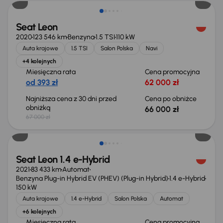
Seat Leon
2020
123 546 km
Benzyna
1.5 TSI
110 kW
Auta krajowe
1.5 TSI
Salon Polska
Navi
+4 kolejnych
Miesięczna rata
Cena promocyjna
od 393 zł
62 000 zł
Najniższa cena z 30 dni przed
Cena po obniżce
obniżką
66 000 zł
67 000 zł
Możliwość odliczenia VAT
Seat Leon 1.4 e-Hybrid
2021
83 433 km
Automat
Benzyna Plug-in Hybrid EV (PHEV) (Plug-in Hybrid)
1.4 e-Hybrid
150 kW
Auta krajowe
1.4 e-Hybrid
Salon Polska
Automat
+6 kolejnych
Miesięczna rata
Cena promocyjna