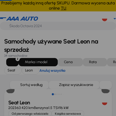
Seat
Leon
Anuluj wszystko
Przebijemy każdą inną ofertę SKUPU. Darmowa wycena auta
online
TU
.
Samochody używane Seat Leon na
sprzedaż
34 samochodów
2
Marka i model
Cena
Rata
R
Seat
Leon
Anuluj wszystko
Możliwość odliczenia VAT
Sortuj według
Zapisz wyszukiwanie
Seat Leon
2023
63 420 km
Benzyna
1.5 TSI
96 kW
Od pierwszego właściciela
Książka serwisowa