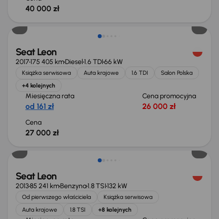
40 000 zł
Seat Leon
2017
175 405 km
Diesel
1.6 TDI
66 kW
Książka serwisowa
Auta krajowe
1.6 TDI
Salon Polska
+4 kolejnych
Miesięczna rata
Cena promocyjna
od 161 zł
26 000 zł
Cena
27 000 zł
Taniej o 500 zł
Seat Leon
2013
85 241 km
Benzyna
1.8 TSI
132 kW
Od pierwszego właściciela
Książka serwisowa
Auta krajowe
1.8 TSI
+8 kolejnych