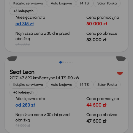
Książka serwisowa
Auta krajowe
1.4 TSI
Salon Polska
+5 kolejnych
Miesięczna rata
Cena promocyjna
od 315 zł
50 000 zł
Najniższa cena z 30 dni przed
Cena po obniżce
obniżką
53 000 zł
54 500 zł
Taniej o 500 zł
Seat Leon
2017
147 690 km
Benzyna
1.4 TSI
110 kW
Książka serwisowa
Auta krajowe
1.4 TSI
Salon Polska
+6 kolejnych
Miesięczna rata
Cena promocyjna
od 283 zł
44 500 zł
Najniższa cena z 30 dni przed
Cena po obniżce
obniżką
47 500 zł
48 000 zł
Taniej o 1 000 zł