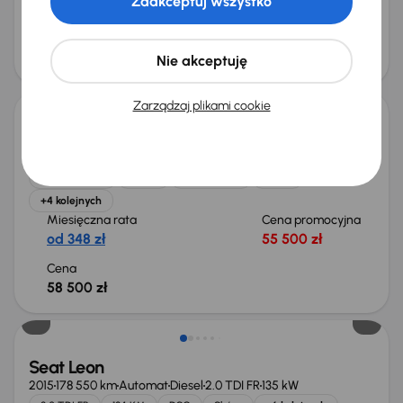
Zaakceptuj wszystko
Najniższa cena z 30 dni przed
Cena po obniżce
obniżką
35 500 zł
Nie akceptuję
36 000 zł
Zarządzaj plikami cookie
Seat Leon
2019
80 306 km
Benzyna
1.5 TSI
96 kW
Auta krajowe
1.5 TSI
Salon Polska
Skóra
+4 kolejnych
Miesięczna rata
Cena promocyjna
od 348 zł
55 500 zł
Cena
58 500 zł
Taniej o 500 zł
Seat Leon
2015
178 550 km
Automat
Diesel
2.0 TDI FR
135 kW