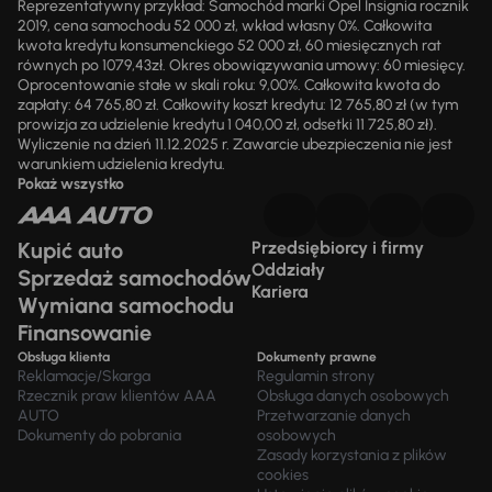
Reprezentatywny przykład: Samochód marki Opel Insignia rocznik
2019, cena samochodu 52 000 zł, wkład własny 0%. Całkowita
kwota kredytu konsumenckiego 52 000 zł, 60 miesięcznych rat
równych po 1079,43zł. Okres obowiązywania umowy: 60 miesięcy.
Oprocentowanie stałe w skali roku: 9,00%. Całkowita kwota do
zapłaty: 64 765,80 zł. Całkowity koszt kredytu: 12 765,80 zł (w tym
prowizja za udzielenie kredytu 1 040,00 zł, odsetki 11 725,80 zł).
Wyliczenie na dzień 11.12.2025 r. Zawarcie ubezpieczenia nie jest
warunkiem udzielenia kredytu.
Pokaż wszystko
Kupić auto
Przedsiębiorcy i firmy
Oddziały
Sprzedaż samochodów
Kariera
Wymiana samochodu
Finansowanie
Obsługa klienta
Dokumenty prawne
Reklamacje/Skarga
Regulamin strony
Rzecznik praw klientów AAA
Obsługa danych osobowych
AUTO
Przetwarzanie danych
Dokumenty do pobrania
osobowych
Zasady korzystania z plików
cookies