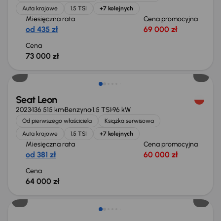
Auta krajowe
1.5 TSI
+7 kolejnych
Miesięczna rata
Cena promocyjna
od 435 zł
69 000 zł
Cena
73 000 zł
Możliwość odliczenia VAT
Seat Leon
2023
136 515 km
Benzyna
1.5 TSI
96 kW
Od pierwszego właściciela
Książka serwisowa
Auta krajowe
1.5 TSI
+7 kolejnych
Miesięczna rata
Cena promocyjna
od 381 zł
60 000 zł
Cena
64 000 zł