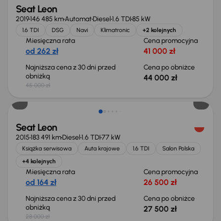
Seat Leon
2019
146 485 km
Automat
Diesel
1.6 TDI
85 kW
1.6 TDI
DSG
Navi
Klimatronic
+2 kolejnych
Miesięczna rata
Cena promocyjna
od 262 zł
41 000 zł
Najniższa cena z 30 dni przed
Cena po obniżce
obniżką
44 000 zł
45 000 zł
Taniej o 500 zł
Seat Leon
2015
183 491 km
Diesel
1.6 TDI
77 kW
Książka serwisowa
Auta krajowe
1.6 TDI
Salon Polska
+4 kolejnych
Miesięczna rata
Cena promocyjna
od 164 zł
26 500 zł
Najniższa cena z 30 dni przed
Cena po obniżce
obniżką
27 500 zł
28 000 zł