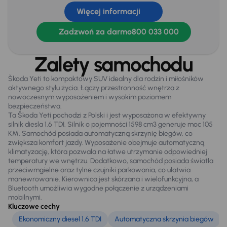
Więcej informacji
Oryginalne Alufelgi
Relingi dachowe
Zadzwoń za darmo
800 033 000
Światła przeciwmgielne
Zalety samochodu
Škoda Yeti to kompaktowy SUV idealny dla rodzin i miłośników
Extra
aktywnego stylu życia. Łączy przestronność wnętrza z
Tylne czujniki parkowania
nowoczesnym wyposażeniem i wysokim poziomem
bezpieczeństwa.
Ta Škoda Yeti pochodzi z Polski i jest wyposażona w efektywny
silnik diesla 1.6 TDI. Silnik o pojemności 1598 cm3 generuje moc 105
Infotainment
KM. Samochód posiada automatyczną skrzynię biegów, co
zwiększa komfort jazdy. Wyposażenie obejmuje automatyczną
Bluetooth
klimatyzację, która pozwala na łatwe utrzymanie odpowiedniej
temperatury we wnętrzu. Dodatkowo, samochód posiada światła
Nawigacja
przeciwmgielne oraz tylne czujniki parkowania, co ułatwia
manewrowanie. Kierownica jest skórzana i wielofunkcyjna, a
Bluetooth umożliwia wygodne połączenie z urządzeniami
mobilnymi.
Bezpieczeństwo
Kluczowe cechy
ABS
Ekonomiczny diesel 1.6 TDI
Automatyczna skrzynia biegów