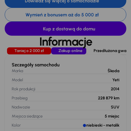
Dowiedz się więcej o samochodzie
Wymień z bonusem aż do 5 000 zł
Kup z dostawą do domu
Informacje
Taniej o 2 000 zł
Zakup online
Przedłużona gwaranc
Szczegóły samochodu
Marka
Škoda
Model
Yeti
Rok produkcji
2014
Przebieg
228 879 km
Nadwozie
SUV
Miejsca siedzące
5
miejsc
Kolor
niebieski
- metalik