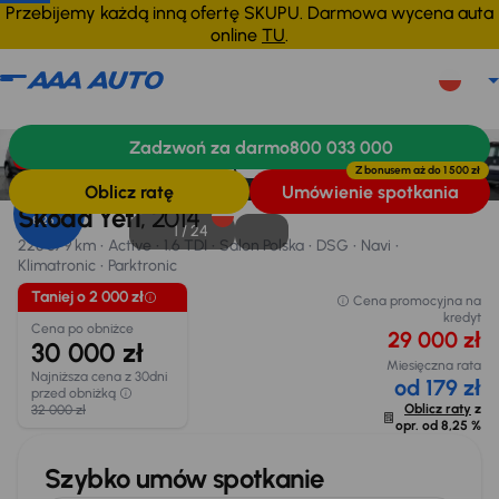
Przebijemy każdą inną ofertę SKUPU. Darmowa wycena auta
online
TU
.
Škoda Yeti
2014
228 879 km
Zadzwoń za darmo
800 033 000
Informacje
Wyposażenie
Zalety samochodu
Finansowanie
Taniej o 2 000 zł
Z bonusem aż do
1 500 zł
Oblicz ratę
Umówienie spotkania
Opr. od
Škoda Yeti
, 2014
8,25 %
1 /
24
228 879 km
Active
1.6 TDI
Salon Polska
DSG
Navi
Klimatronic
Parktronic
Taniej o 2 000 zł
Cena promocyjna na
kredyt
Cena po obniżce
29 000 zł
30 000 zł
Miesięczna rata
Najniższa cena z 30dni
od 179 zł
przed obniżką
Oblicz raty
z
32 000 zł
opr. od
8,25 %
Szybko umów spotkanie