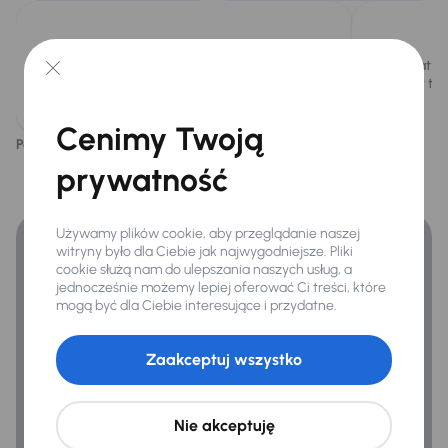
Airbag
ASR
Samochód wyposażony jest w efektywny
Automatycz
Blokada skrzyni biegów
silnik diesla 1.6 TDI o mocy 105KM.
komfort ter
ESP
Cenimy Twoją
Podoba ci się ten opis?
Tak
Nie
Kontrola tlaku v pneumatikách
Finansowanie
prywatność
Zyskaj lepsze warunki finansowania niż v banku.
Ogólne
Używamy plików cookie, aby przeglądanie naszej
Hf
witryny było dla Ciebie jak najwygodniejsze. Pliki
cookie służą nam do ulepszania naszych usług, a
Infotainment
jednocześnie możemy lepiej oferować Ci treści, które
mogą być dla Ciebie interesujące i przydatne.
Zaakceptuj wszystko
Nie akceptuję