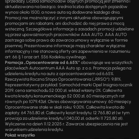
sprzedaży. Liczba samochodów objętych promocją jest zmienna i
aktualizowana na bieżąco; średnia liczba dostępnych pojazdów
wynosi około 1500, a nowe auta są dodawane każdego dnia.
Promocji nie można łączyć z innymi aktualnie obowiązującymi
promocjami ani rabatami, ani dochodzić do niej prawa z mocą
wsteczną. Szczegółowe informacje o zasadach promocji udzielane
są przez upoważnionych pracowników AAA AUTO. AAA AUTO
zastrzega sobie prawo do zawarcia umowy wyłącznie w formie
pisemnej. Prezentowane informacje mają charakter wyłącznie
informacyjny i nie stanowią oferty ani zapewnienia w rozumieniu
art. 66 § 1 oraz art. 556 Kodeksu cywilnego.
Promocja „Oprocentowanie od 6,65%”
obowiązuje we wszystkich
placówkach Autocentrum AAA Auto sp. z o.o. Promocja polega na
udzieleniu kredytu na auto z oprocentowaniem od 6,65%.
Rzeczywista Roczna Stopa Oprocentowania („RRSO“): 9,81%.
Reprezentatywny przykład: Samochód marki Opel Insignia rocznik
2019, cena samochodu 52 000 zł, wkład własny 0%. Całkowita
kwota kredytu konsumenckiego 52 000 zł, 60 miesięcznych rat
równych po 1079,43zł. Okres obowiązywania umowy: 60 miesięcy.
Oprocentowanie stałe w skali roku: 9,00%. Całkowita kwota do
zapłaty: 64 765,80 zł. Całkowity koszt kredytu: 12 765,80 zł (w tym
prowizja za udzielenie kredytu 1 040,00 zł, odsetki 11 725,80 zł).
Wyliczenie na dzień 11.12.2025 r. Zawarcie ubezpieczenia nie jest
warunkiem udzielenia kredytu.
Pokaż wszystko