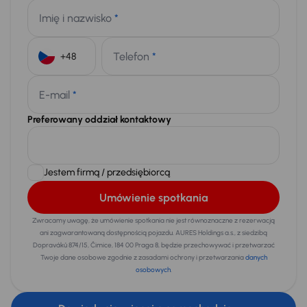
Imię i nazwisko
*
Telefon
*
+48
E-mail
*
Preferowany oddział kontaktowy
Jestem firmą / przedsiębiorcą
Umówienie spotkania
Zwracamy uwagę, że umówienie spotkania nie jest równoznaczne z rezerwacją
ani zagwarantowaną dostępnością pojazdu. AURES Holdings a.s., z siedzibą
Dopraváků 874/15, Čimice, 184 00 Praga 8, będzie przechowywać i przetwarzać
Twoje dane osobowe zgodnie z zasadami ochrony i przetwarzania
danych
osobowych
.