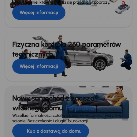
wyposażenie, które może Ci się przydać w podróży.
Więcej informacji
Fizyczna kontrola 260 parametrów
technicznych
Więcej informacji
Nowy samochód z zacisza
własnego domu.
Po prostu.
Wszelkie formalności załatwisz bez konieczności wizyty w
salonie. Bez czekania i długiej biurokracji.
Kup z dostawą do domu