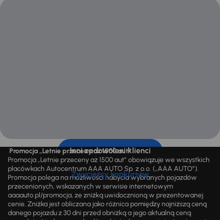
Inni zadowoleni klienci
Promocja „Letnie przeceny aż 1500 aut”
Promocja „Letnie przeceny aż 1500 aut” obowiązuje we wszystkich
placówkach Autocentrum AAA AUTO Sp. z o.o. („AAA AUTO”).
Zwycięzcy konkursów
Promocja polega na możliwości nabycia wybranych pojazdów
przecenionych, wskazanych w serwisie internetowym
aaaauto.pl/promocja, ze zniżką uwidocznioną w prezentowanej
cenie. Zniżka jest obliczana jako różnica pomiędzy najniższą ceną
danego pojazdu z 30 dni przed obniżką a jego aktualną ceną