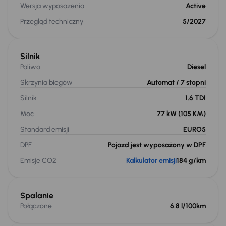
Wersja wyposażenia
Active
Przegląd techniczny
5/2027
Silnik
Paliwo
Diesel
Skrzynia biegów
Automat
/ 7 stopni
Silnik
1.6 TDI
Moc
77 kW
(105 KM)
Standard emisji
EURO5
DPF
Pojazd jest wyposażony w DPF
Emisje CO2
Kalkulator emisji
184 g/km
Spalanie
Połączone
6.8 l/100km