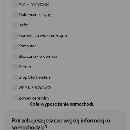
Aut. klimatyzacja
Elektryczne szyby
Isofix
Kierownica wielofunkcyjna
Komputer
Skórzana kierownica
Stereo
Stop Start systém
WSP. KIEROWNICY
Zamek centralny
Całe wyposażenie samochodu
Na zewnątrz
Potrzebujesz jeszcze więcej informacji o
Elektr. składane lusterka
samochodzie?