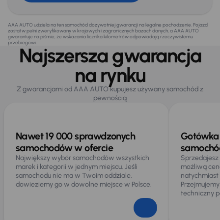
AAA AUTO udziela na ten samochód dożywotniej gwarancji na legalne pochodzenie. Pojazd
został w pełni zweryfikowany w krajowych i zagranicznych bazach danych, a AAA AUTO
gwarantuje na piśmie, że wskazania licznika kilometrów odpowiadają rzeczywistemu
przebiegowi.
Najszersza gwarancja
na rynku
Z gwarancjami od AAA AUTO kupujesz używany samochód z
pewnością
Nawet 19 000 sprawdzonych
Gotówka 
samochodów w ofercie
samochód
Największy wybór samochodów wszystkich
Sprzedajesz
marek i kategorii w jednym miejscu. Jeśli
możliwą cen
samochodu nie ma w Twoim oddziale,
natychmiast
dowieziemy go w dowolne miejsce w Polsce.
Przejmujemy
techniczny p