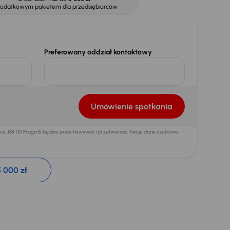
dodatkowym pakietem dla przedsiębiorców
Preferowany oddział kontaktowy
Umówienie spotkania
mice, 184 00 Praga 8, będzie przechowywać i przetwarzać Twoje dane osobowe
 000 zł