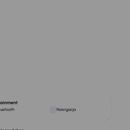
tainment
luetooth
Nawigacja