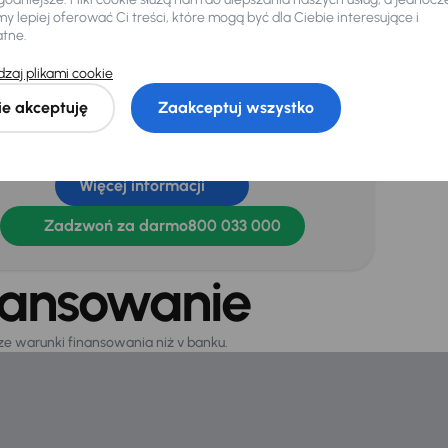
 lepiej oferować Ci treści, które mogą być dla Ciebie interesujące i
atne.
jnik deszczu
zaj plikami cookie
ie akceptuję
Zaakceptuj wszystko
ebujesz jeszcze więcej informacji o
chodzie?
Więcej informacji
Zadzwoń za darmo
800 033 000
nansowanie
sze warunki finansowania niż v banku.