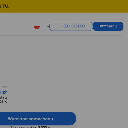
ne
TU
.
800 033 000
Menu
Miesięczna rata
Cena promocyjna na
od 208 zł
kredyt
33 000 zł
Oblicz raty
z
0dni
opr. od
8,25 %
 rata
 zł
aty
z
25 %
Wymiana samochodu
Z bonusem aż do
5 000 zł