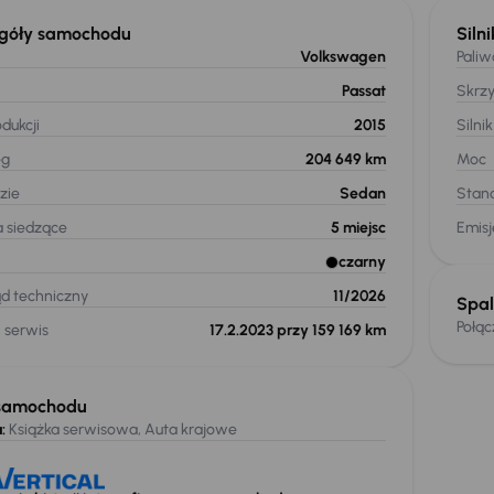
góły samochodu
Silni
Volkswagen
Paliw
Passat
Skrz
dukcji
2015
Silnik
eg
204 649 km
Moc
zie
Sedan
Stand
a siedzące
5
miejsc
Emis
czarny
ąd techniczny
11/2026
Spal
Połą
 serwis
17.2.2023 przy 159 169 km
samochodu
:
Książka serwisowa, Auta krajowe