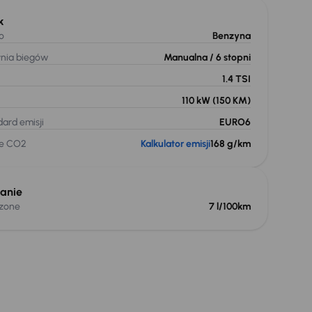
k
o
Benzyna
ynia biegów
Manualna
/ 6 stopni
1.4 TSI
110 kW
(150 KM)
ard emisji
EURO6
je CO2
Kalkulator emisji
168 g/km
anie
czone
7 l/100km