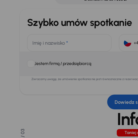
Szybko umów spotkanie
Imię i nazwisko
*
Jestem firmą / przedsiębiorcą
Zwracamy uwagę, że umówienie spotkania nie jest równoznaczne z rezerwacją
Dowiedz s
In
/ 03
Taniej 