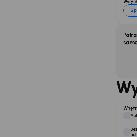
Weryfik
Sp
Potrz
samo
Wy
Wnętr
Aut
Bez
aut