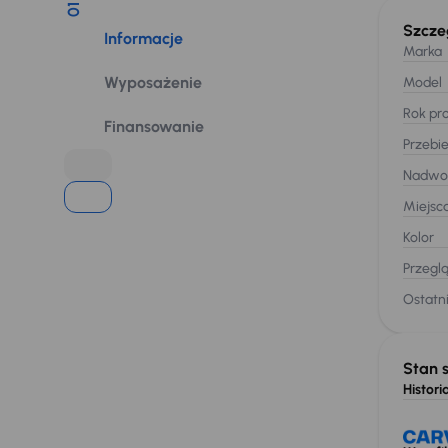
01
Szcze
Informacje
Marka
Wyposażenie
Model
Rok pro
Finansowanie
Przebi
Nadwo
Miejsc
Kolor
Przegl
Ostatni
Stan 
Historia