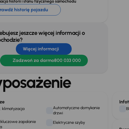
acja historii i stanu fizycznego samochodu
rawdź historię pojazdu
ebujesz jeszcze więcej informacji o
chodzie?
Więcej informacji
Zadzwoń za darmo
800 033 000
posażenie
ze
Info
Automatyczne domykanie
. klimatyzacja
B
drzwi
kluczowe zapalanie
Elektryczne szyby
a