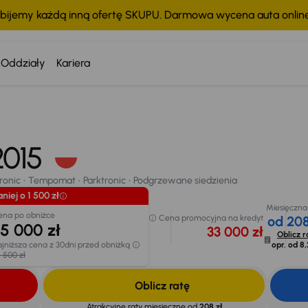
bijemy każdą inną ofertę SKUPU. Darmowa wycena auta onli
Oddziały
Kariera
Taniej o 1 500 zł
Cena po obniżce
35 000 zł
onic
Tempomat
Parktronic
Podgrzewane siedzienia
 2015
Najniższa cena z 3
chodu
przed obniżką
36 500 zł
ronic
Tempomat
Parktronic
Podgrzewane siedzienia
niej o 1 500 zł
Miesięczna
ena po obniżce
Cena promocyjna na kredyt
od 208
5 000 zł
33 000 zł
Oblicz r
jniższa cena z 30dni przed obniżką
opr. od
8,
 500 zł
Oblicz ratę
Atrakcyjne raty miesięczne od
208 zł