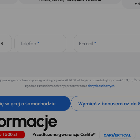
z 
Telefon
*
E-mail
*
+48
 ani zagwarantowaną dostępnością pojazdu. AURES Holdings a.s., z siedzibą Dopraváků 874/15, Či
zgodnie z zasadami ochrony i przetwarzania
danych osobowych
.
ię więcej o samochodzie
Wymień z bonusem aż do 5
formacje
o 1 500 zł
Przedłużona gwarancja Carlife®