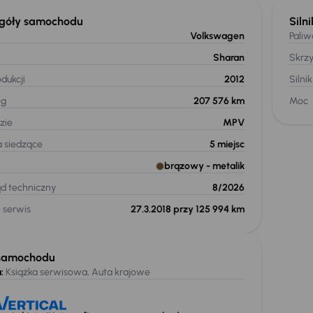
góły samochodu
Silni
Volkswagen
Paliw
Sharan
Skrz
dukcji
2012
Silnik
eg
207 576 km
Moc
zie
MPV
a siedzące
5
miejsc
brązowy
- metalik
ąd techniczny
8/2026
 serwis
27.3.2018 przy 125 994 km
samochodu
:
Książka serwisowa, Auta krajowe