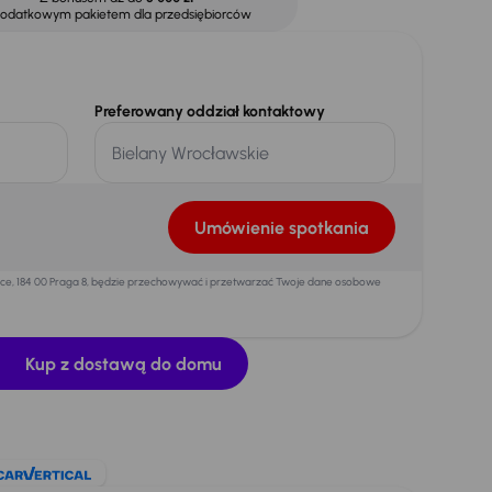
dodatkowym pakietem dla przedsiębiorców
Preferowany oddział kontaktowy
Umówienie spotkania
mice, 184 00 Praga 8, będzie przechowywać i przetwarzać Twoje dane osobowe
Kup z dostawą do domu