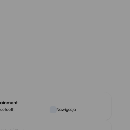
tainment
luetooth
Nawigacja