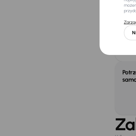
możemy
Rel
przyd
Tyl
Zarząd
N
Extra
Czu
Potrz
samo
Za