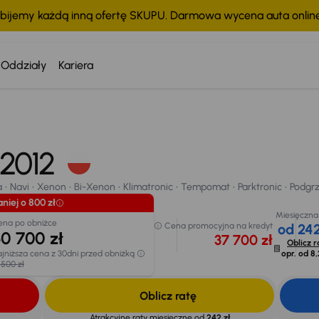
bijemy każdą inną ofertę SKUPU. Darmowa wycena auta onli
Oddziały
Kariera
Navi
Xenon
Bi-Xenon
Klimatronic
Tempomat
Parktronic
Podgrze
, 2012
chodu
a
Navi
Xenon
Bi-Xenon
Klimatronic
Tempomat
Parktronic
Podgr
niej o 800 zł
Miesięczna
ena po obniżce
Cena promocyjna na kredyt
od 242
0 700 zł
37 700 zł
Oblicz r
jniższa cena z 30dni przed obniżką
opr. od
8,
 500 zł
Oblicz ratę
Atrakcyjne raty miesięczne od
242 zł