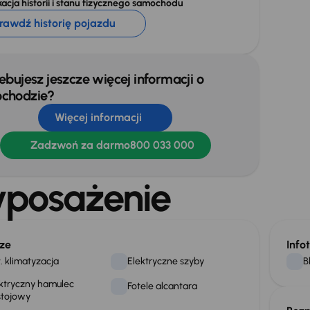
acja historii i stanu fizycznego samochodu
rawdź historię pojazdu
ebujesz jeszcze więcej informacji o
chodzie?
Więcej informacji
Zadzwoń za darmo
800 033 000
posażenie
ze
Info
. klimatyzacja
Elektryczne szyby
B
ktryczny hamulec
Fotele alcantara
stojowy