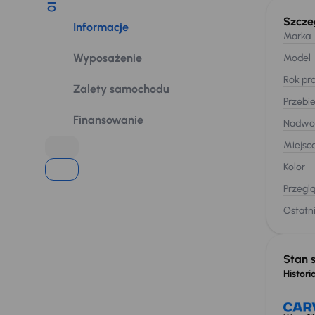
01
Szcze
Informacje
Marka
Wyposażenie
Model
Rok pro
Zalety samochodu
Przebi
Finansowanie
Nadwo
Miejsc
Kolor
Przegl
Ostatni
Stan 
Historia