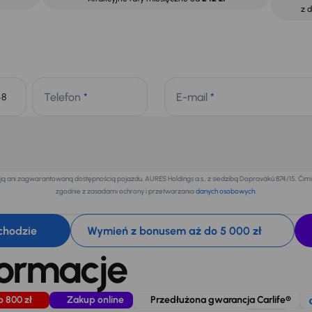
z 
Telefon
*
E-mail
*
+48
 ani zagwarantowaną dostępnością pojazdu. AURES Holdings a.s., z siedzibą Dopraváků 874/15, Či
zgodnie z zasadami ochrony i przetwarzania
danych osobowych
.
chodzie
Wymień z bonusem aż do 5 000 zł
formacje
o 800 zł
Zakup online
Przedłużona gwarancja Carlife®