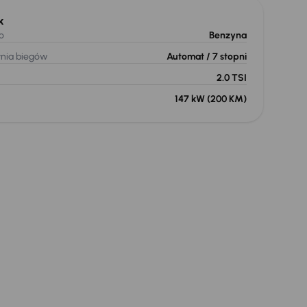
k
o
Benzyna
ynia biegów
Automat
/ 7 stopni
2.0 TSI
147 kW
(200 KM)