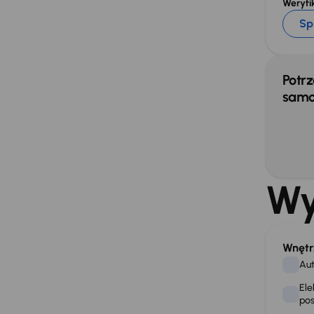
Weryfik
Sp
Potrz
samo
Wy
Wnętr
Aut
Ele
po