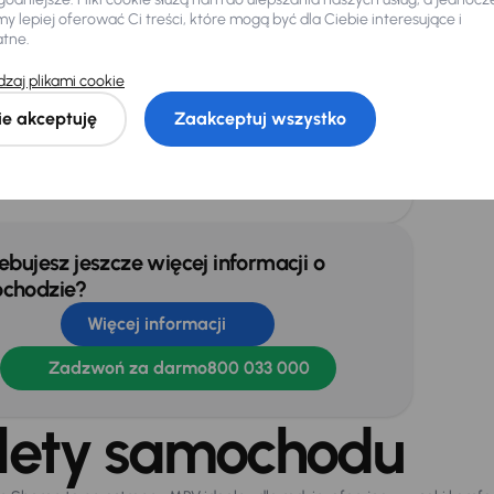
 lepiej oferować Ci treści, które mogą być dla Ciebie interesujące i
ingi dachowe
Światła przeciwmgielne
atne.
ne swiatla LED
zaj plikami cookie
ie akceptuję
Zaakceptuj wszystko
jnik deszczu
Hak
ebujesz jeszcze więcej informacji o
chodzie?
Więcej informacji
Zadzwoń za darmo
800 033 000
lety samochodu