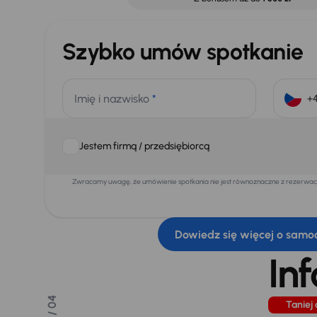
Szybko umów spotkanie
Imię i nazwisko
*
Jestem firmą / przedsiębiorcą
Zwracamy uwagę, że umówienie spotkania nie jest równoznaczne z rezerwacją
Dowiedz się więcej o samo
In
/ 04
Taniej 