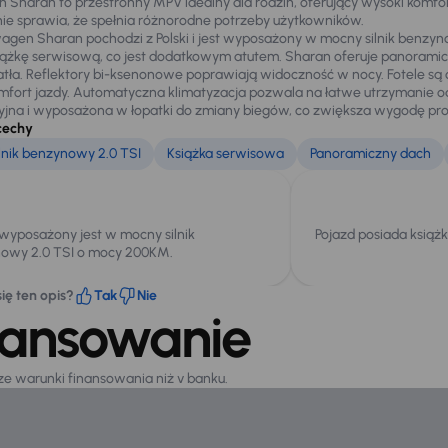
 Sharan to przestronny MPV idealny dla rodzin, oferujący wysoki kom
e sprawia, że spełnia różnorodne potrzeby użytkowników.
agen Sharan pochodzi z Polski i jest wyposażony w mocny silnik benzyn
iążkę serwisową, co jest dodatkowym atutem. Sharan oferuje panoramic
atła. Reflektory bi-ksenonowe poprawiają widoczność w nocy. Fotele są
mfort jazdy. Automatyczna klimatyzacja pozwala na łatwe utrzymanie od
yjna i wyposażona w łopatki do zmiany biegów, co zwiększa wygodę pr
cechy
lnik benzynowy 2.0 TSI
Książka serwisowa
Panoramiczny dach
 wyposażony jest w mocny silnik
Pojazd posiada książ
owy 2.0 TSI o mocy 200KM.
ię ten opis?
Tak
Nie
nansowanie
sze warunki finansowania niż v banku.