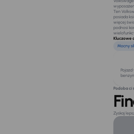
Volkswagen
wyposażeni
Ten Volksw
posiada ks
więcej świ
podnosi ko
wielofunkc
Kluczowe 
Mocny si
Pojazd
benzyn
Podoba ci s
Fi
Zyskaj lep