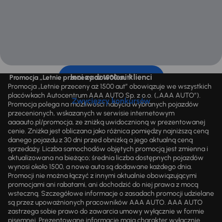
Inni zadowoleni klienci
Promocja „Letnie przeceny aż 1500 aut”
Promocja „Letnie przeceny aż 1500 aut” obowiązuje we wszystkich
placówkach Autocentrum AAA AUTO Sp. z o.o. („AAA AUTO”).
Zwycięzcy konkursów
Promocja polega na możliwości nabycia wybranych pojazdów
przecenionych, wskazanych w serwisie internetowym
aaaauto.pl/promocja, ze zniżką uwidocznioną w prezentowanej
cenie. Zniżka jest obliczana jako różnica pomiędzy najniższą ceną
danego pojazdu z 30 dni przed obniżką a jego aktualną ceną
sprzedaży. Liczba samochodów objętych promocją jest zmienna i
aktualizowana na bieżąco; średnia liczba dostępnych pojazdów
wynosi około 1500, a nowe auta są dodawane każdego dnia.
Promocji nie można łączyć z innymi aktualnie obowiązującymi
promocjami ani rabatami, ani dochodzić do niej prawa z mocą
wsteczną. Szczegółowe informacje o zasadach promocji udzielane
są przez upoważnionych pracowników AAA AUTO. AAA AUTO
zastrzega sobie prawo do zawarcia umowy wyłącznie w formie
pisemnej. Prezentowane informacje mają charakter wyłącznie