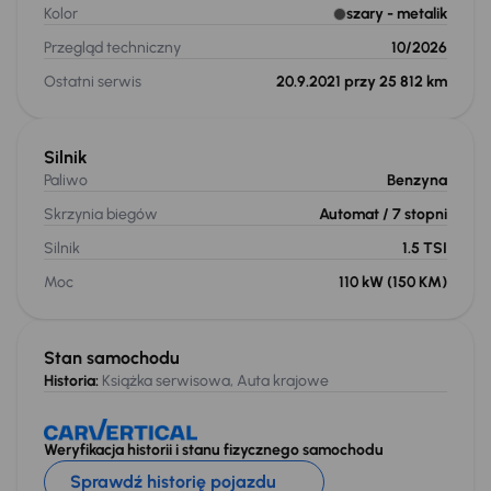
Kolor
szary
- metalik
Przegląd techniczny
10/2026
Ostatni serwis
20.9.2021 przy 25 812 km
Silnik
Paliwo
Benzyna
Skrzynia biegów
Automat
/ 7 stopni
Silnik
1.5 TSI
Moc
110 kW
(150 KM)
Stan samochodu
Historia:
Książka serwisowa, Auta krajowe
Weryfikacja historii i stanu fizycznego samochodu
Sprawdź historię pojazdu