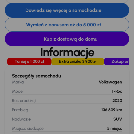
Dowiedz się więcej o samochodzie
Wymień z bonusem aż do 5 000 zł
Kup z dostawą do domu
Informacje
Taniej o 1 000 zł
Extra zniżka 3 900 zł
Zakup onli
Szczegóły samochodu
Marka
Volkswagen
Model
T-Roc
Rok produkcji
2020
Przebieg
136 609 km
Nadwozie
SUV
Miejsca siedzące
5
miejsc