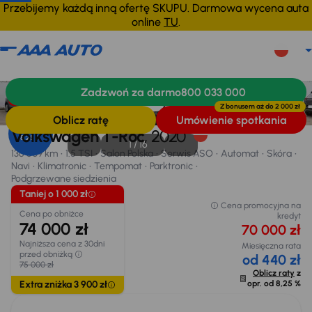
Przebijemy każdą inną ofertę SKUPU. Darmowa wycena auta
online
TU
.
Volkswagen T-Roc
2020
136 609 km
Zadzwoń za darmo
800 033 000
Informacje
Wyposażenie
Zalety samochodu
Finansowanie
Taniej o 1 000 zł
Z bonusem aż do
2 000 zł
Oblicz ratę
Umówienie spotkania
Opr. od
Volkswagen T-Roc
, 2020
8,25 %
1 /
16
136 609 km
1.5 TSI
Salon Polska
Serwis ASO
Automat
Skóra
Navi
Klimatronic
Tempomat
Parktronic
Podgrzewane siedzienia
Taniej o 1 000 zł
Cena promocyjna na
Cena po obniżce
kredyt
74 000 zł
70 000 zł
Najniższa cena z 30dni
Miesięczna rata
przed obniżką
od 440 zł
75 000 zł
Oblicz raty
z
Extra zniżka 3 900 zł
opr. od
8,25 %