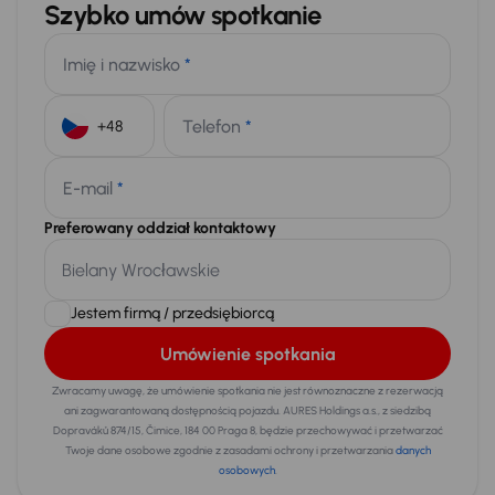
Szybko umów spotkanie
Imię i nazwisko
*
Telefon
*
+48
E-mail
*
Preferowany oddział kontaktowy
Jestem firmą / przedsiębiorcą
Umówienie spotkania
Zwracamy uwagę, że umówienie spotkania nie jest równoznaczne z rezerwacją
ani zagwarantowaną dostępnością pojazdu. AURES Holdings a.s., z siedzibą
Dopraváků 874/15, Čimice, 184 00 Praga 8, będzie przechowywać i przetwarzać
Twoje dane osobowe zgodnie z zasadami ochrony i przetwarzania
danych
osobowych
.