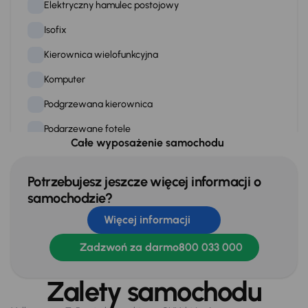
Elektryczny hamulec postojowy
Isofix
Kierownica wielofunkcyjna
Komputer
Podgrzewana kierownica
Podgrzewane fotele
Całe wyposażenie samochodu
Przciemniane szyby
Skórzana kierownica
Potrzebujesz jeszcze więcej informacji o
samochodzie?
Stereo
Więcej informacji
Stop Start systém
Zadzwoń za darmo
800 033 000
Tempomat
WSP. KIEROWNICY
Zalety samochodu
Zamek centralny