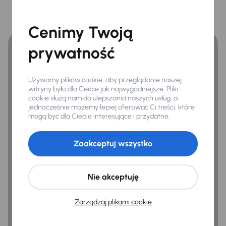
Finansowanie
Tylne swiatla LED
Zyskaj lepsze warunki finansowania niż v banku.
Cenimy Twoją
prywatność
Extra
Czujnik deszczu
Używamy plików cookie, aby przeglądanie naszej
Kamera cofania
witryny było dla Ciebie jak najwygodniejsze. Pliki
cookie służą nam do ulepszania naszych usług, a
jednocześnie możemy lepiej oferować Ci treści, które
mogą być dla Ciebie interesujące i przydatne.
Infotainment
Android Auto
Zaakceptuj wszystko
Apple CarPlay
Bluetooth
Nie akceptuję
Nawigacja
Zarządzaj plikami cookie
System sterowania głosem
Virtual cockpit