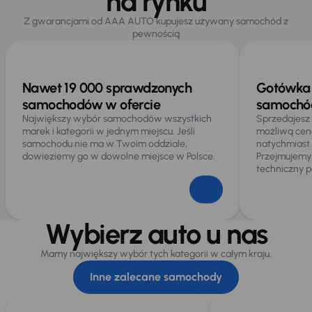
na rynku
Z gwarancjami od AAA AUTO kupujesz używany samochód z
pewnością
Nawet 19 000 sprawdzonych
Gotówka 
samochodów w ofercie
samochód
Największy wybór samochodów wszystkich
Sprzedajesz
marek i kategorii w jednym miejscu. Jeśli
możliwą cen
samochodu nie ma w Twoim oddziale,
natychmiast
dowieziemy go w dowolne miejsce w Polsce.
Przejmujemy
techniczny p
Wybierz auto u nas
Mamy największy wybór tych kategorii w całym kraju.
Inne zalecane samochody