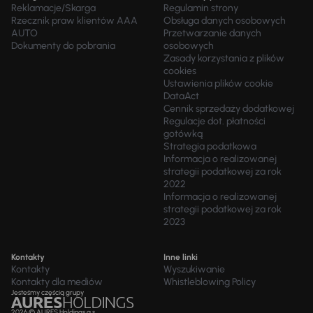
Reklamacje/Skarga
Regulamin strony
Rzecznik praw klientów AAA
Obsługa danych osobowych
AUTO
Przetwarzanie danych
Dokumenty do pobrania
osobowych
Zasady korzystania z plików
cookies
Ustawienia plików cookie
DataAct
Cennik sprzedaży dodatkowej
Regulacje dot. płatności
gotówką
Strategia podatkowa
Informacja o realizowanej
strategii podatkowej za rok
2022
Informacja o realizowanej
strategii podatkowej za rok
2023
Kontakty
Inne linki
Kontakty
Wyszukiwanie
Kontakty dla mediów
Whistleblowing Policy
Jesteśmy częścią grupy
2026 © AURES Holdings a.s.