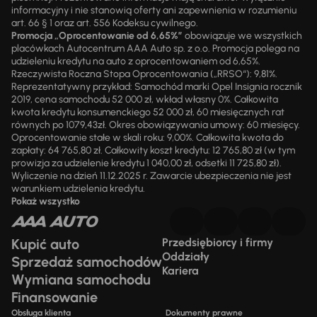
informacyjny i nie stanowią oferty ani zapewnienia w rozumieniu
art. 66 § 1 oraz art. 556 Kodeksu cywilnego.
Promocja „Oprocentowanie od 6,65%”
obowiązuje we wszystkich
placówkach Autocentrum AAA Auto sp. z o.o. Promocja polega na
udzieleniu kredytu na auto z oprocentowaniem od 6,65%.
Rzeczywista Roczna Stopa Oprocentowania („RRSO“): 9,81%.
Reprezentatywny przykład: Samochód marki Opel Insignia rocznik
2019, cena samochodu 52 000 zł, wkład własny 0%. Całkowita
kwota kredytu konsumenckiego 52 000 zł, 60 miesięcznych rat
równych po 1079,43zł. Okres obowiązywania umowy: 60 miesięcy.
Oprocentowanie stałe w skali roku: 9,00%. Całkowita kwota do
zapłaty: 64 765,80 zł. Całkowity koszt kredytu: 12 765,80 zł (w tym
prowizja za udzielenie kredytu 1 040,00 zł, odsetki 11 725,80 zł).
Wyliczenie na dzień 11.12.2025 r. Zawarcie ubezpieczenia nie jest
warunkiem udzielenia kredytu.
Pokaż wszystko
Kupić auto
Przedsiębiorcy i firmy
Oddziały
Sprzedaż samochodów
Kariera
Wymiana samochodu
Finansowanie
Obsługa klienta
Dokumenty prawne