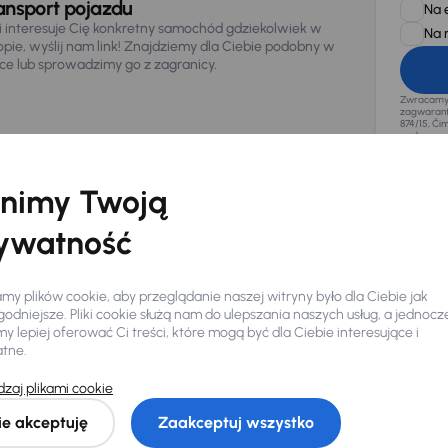
ansport pojazdu
Na 
li interesuje Cię konkretny samochód gdziekolwiek w
Na 
opie, wyślij nam link! Znajdziemy dla Ciebie podobny w
sce lub sprowadzimy go z zagranicy.
Zwracamy u
zagwaranto
874/15, Či
osobowe z
nimy Twoją
ywatność
y plików cookie, aby przeglądanie naszej witryny było dla Ciebie jak
odniejsze. Pliki cookie służą nam do ulepszania naszych usług, a jednocz
 lepiej oferować Ci treści, które mogą być dla Ciebie interesujące i
atne.
zaj plikami cookie
Ciebie
ie akceptuję
Zaakceptuj wszystko