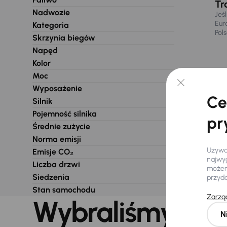
Tr
Nadwozie
Jeś
Eur
Kategoria
Pol
Skrzynia biegów
Napęd
Kolor
Moc
Wyposażenie
Ce
Silnik
Pojemność silnika
pr
Średnie zużycie
Norma emisji
Używam
Emisje CO₂
najwyg
Liczba drzwi
możemy
Siedzenia
przyd
Stan samochodu
Zarząd
Wybraliśmy dla 
N