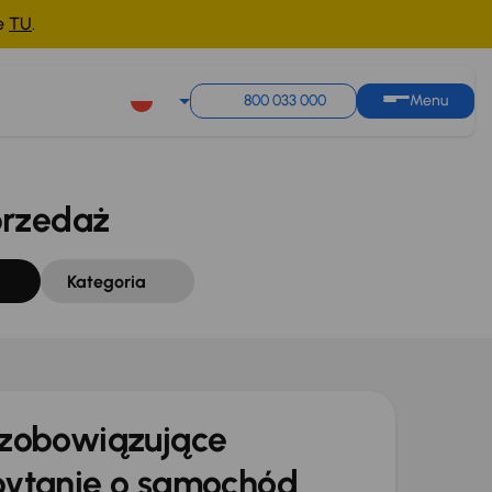
ne
TU
.
Sortuj według
Zapisz wyszukiwanie
800 033 000
Menu
przedaż
Kategoria
zobowiązujące
ytanie o samochód