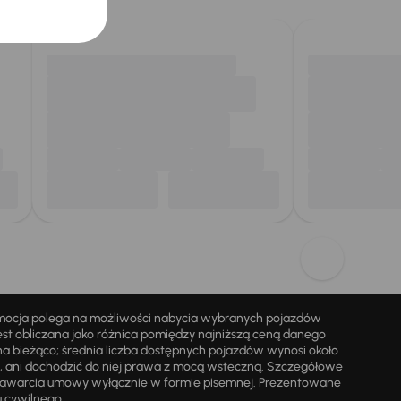
omocja polega na możliwości nabycia wybranych pojazdów
st obliczana jako różnica pomiędzy najniższą ceną danego
na bieżąco; średnia liczba dostępnych pojazdów wynosi około
i, ani dochodzić do niej prawa z mocą wsteczną. Szczegółowe
zawarcia umowy wyłącznie w formie pisemnej. Prezentowane
u cywilnego.