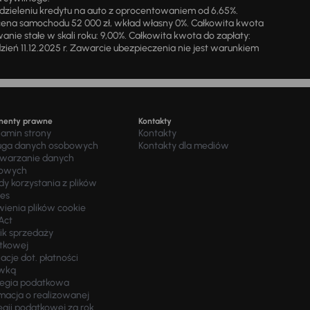
zieleniu kredytu na auto z oprocentowaniem od 6,65%.
cena samochodu 52 000 zł, wkład własny 0%. Całkowita kwota
ie stałe w skali roku: 9,00%. Całkowita kwota do zapłaty:
a dzień 11.12.2025 r. Zawarcie ubezpieczenia nie jest warunkiem
menty prawne
Kontakty
lamin strony
Kontakty
uga danych osobowych
Kontakty dla mediów
twarzanie danych
owych
y korzystania z plików
ies
wienia plików cookie
Act
ik sprzedaży
tkowej
acje dot. płatności
wką
tegia podatkowa
macja o realizowanej
egii podatkowej za rok