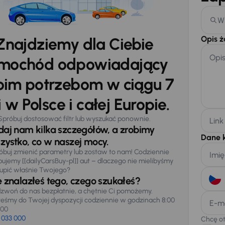
W
Opis 
Znajdziemy dla Ciebie
Opi
mochód odpowiadający
im potrzebom w ciągu 7
 w Polsce i całej Europie.
Spróbuj dostosować filtr lub wyszukać ponownie.
Link
daj nam kilka szczegółów, a zrobimy
Dane 
zystko, co w naszej mocy.
óbuj zmienić parametry lub zostaw to nam! Codziennie
Imię
pujemy [[dailyCarsBuy-pl]] aut – dlaczego nie mielibyśmy
upić właśnie Twojego?
e znalazłeś tego, czego szukałeś?
zwoń do nas bezpłatnie, a chętnie Ci pomożemy.
teśmy do Twojej dyspozycji codziennie w godzinach 8:00
E-m
:00
 033 000
Chcę o