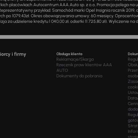
ich placówkach Autocentrum AAA Auto sp. z o.o. Promocja polega na ud
eprezentatywny przykład: Samochód marki Opel Insignia rocznik 2019, 
ch po 1079,43zł. Okres obowiązywania umowy: 60 miesięcy. Oprocentowan
zja za udzielenie kredytu 1 040,00 zł, odsetki 11 725,80 zł). Wyliczenie n
orcy i firmy
Obsługa klienta
Doku
Reklamacje/Skarga
Regu
Rzecznik praw klientów AAA
Obsł
AUTO
Prze
Dokumenty do pobrania
osob
Zasad
cook
Usta
Data
Cenn
doda
Regul
gotó
Stra
Infor
strat