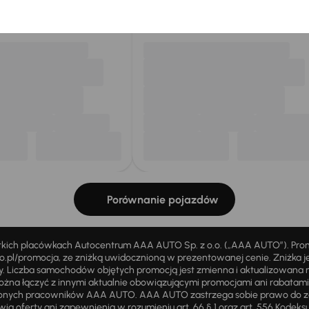
my dla Ciebie
do 400 pojazdów
każdego dnia.
Porównanie pojazdów
stkich placówkach Autocentrum AAA AUTO Sp. z o.o. („AAA AUTO”). Pr
pl/promocja, ze zniżką uwidocznioną w prezentowanej cenie. Zniżka je
ży. Liczba samochodów objętych promocją jest zmienna i aktualizowana 
ożna łączyć z innymi aktualnie obowiązującymi promocjami ani rabatam
żnionych pracowników AAA AUTO. AAA AUTO zastrzega sobie prawo do 
ią oferty ani zapewnienia w rozumieniu art. 66 § 1 oraz art. 556 Kodeks