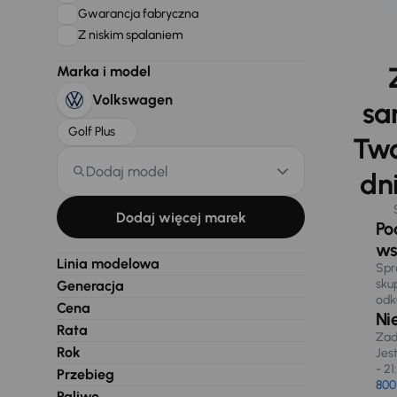
Gwarancja fabryczna
Z niskim spalaniem
Marka i model
Volkswagen
sa
Golf Plus
Two
Dodaj model
dni
Dodaj więcej marek
Po
ws
Linia modelowa
Spr
sku
Generacja
odk
Cena
Ni
Rata
Zad
Rok
Jes
- 21
Przebieg
800
Paliwo