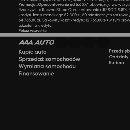
Promocja „Oprocentowanie od 6,65%”
obowiązuje we wszystk
Rzeczywista Roczna Stopa Oprocentowania („RRSO“): 9,81%. R
kredytu konsumenckiego 52 000 zł, 60 miesięcznych rat równy
64 765,80 zł. Całkowity koszt kredytu: 12 765,80 zł (w tym prowi
udzielenia kredytu.
Pokaż wszystko
Kupić auto
Przedsiębi
Oddziały
Sprzedaż samochodów
Kariera
Wymiana samochodu
Finansowanie