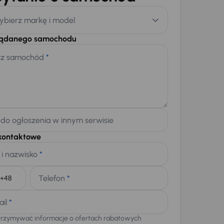
ybierz markę i model
żądanego samochodu
sz samochód
*
 do ogłoszenia w innym serwisie
kontaktowe
 i nazwisko
*
Telefon
*
+48
ail
*
trzymywać informacje o ofertach rabatowych