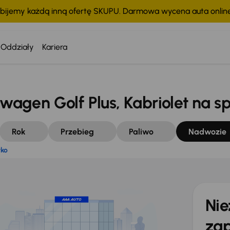
bijemy każdą inną ofertę SKUPU. Darmowa wycena auta onli
ystko
Oddziały
Kariera
gen Golf Plus, Kabriolet na s
Rok
Przebieg
Paliwo
Nadwozie
tko
Nie
zap