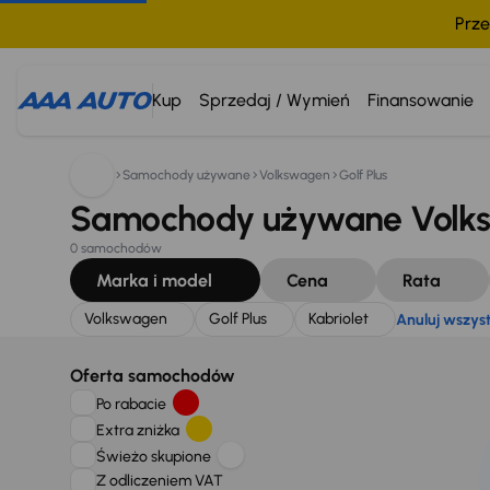
Prze
Szukam:
Volkswagen
Golf Plus
Kabriolet
Anuluj wsz
Kup
Sprzedaj / Wymień
Finansowanie
Samochody używane
Volkswagen
Golf Plus
Samochody używane Volkswa
0 samochodów
Marka i model
Cena
Rata
Volkswagen
Golf Plus
Kabriolet
Anuluj wszys
Oferta samochodów
Po rabacie
Extra zniżka
Świeżo skupione
Z odliczeniem VAT