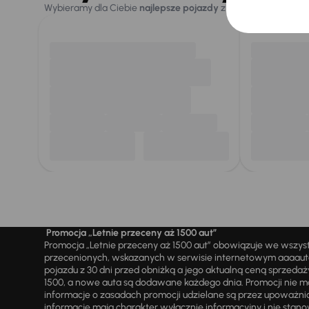
Wybieramy dla Ciebie
najlepsze pojazdy
z naszej oferty. Kupi
Promocja „Letnie przeceny aż 1500 aut”
Promocja „Letnie przeceny aż 1500 aut” obowiązuje we wszy
przecenionych, wskazanych w serwisie internetowym aaaauto.
pojazdu z 30 dni przed obniżką a jego aktualną ceną sprzeda
1500, a nowe auta są dodawane każdego dnia. Promocji nie m
informacje o zasadach promocji udzielane są przez upowa
informacje mają charakter wyłącznie informacyjny i nie stanow