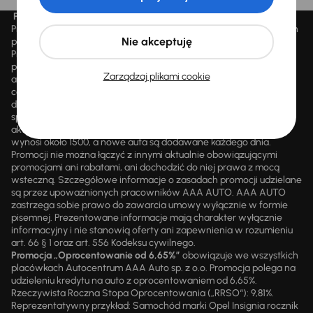
Promocja „Letnie przeceny aż 1500 aut”
Promocja „Letnie przeceny aż 1500 aut” obowiązuje we wszystkich
Nie akceptuję
placówkach Autocentrum AAA AUTO Sp. z o.o. („AAA AUTO”).
Promocja polega na możliwości nabycia wybranych pojazdów
przecenionych, wskazanych w serwisie internetowym
Zarządzaj plikami cookie
aaaauto.pl/promocja, ze zniżką uwidocznioną w prezentowanej
cenie. Zniżka jest obliczana jako różnica pomiędzy najniższą ceną
danego pojazdu z 30 dni przed obniżką a jego aktualną ceną
sprzedaży. Liczba samochodów objętych promocją jest zmienna i
aktualizowana na bieżąco; średnia liczba dostępnych pojazdów
wynosi około 1500, a nowe auta są dodawane każdego dnia.
Promocji nie można łączyć z innymi aktualnie obowiązującymi
promocjami ani rabatami, ani dochodzić do niej prawa z mocą
wsteczną. Szczegółowe informacje o zasadach promocji udzielane
są przez upoważnionych pracowników AAA AUTO. AAA AUTO
zastrzega sobie prawo do zawarcia umowy wyłącznie w formie
pisemnej. Prezentowane informacje mają charakter wyłącznie
informacyjny i nie stanowią oferty ani zapewnienia w rozumieniu
art. 66 § 1 oraz art. 556 Kodeksu cywilnego.
Promocja „Oprocentowanie od 6,65%”
obowiązuje we wszystkich
placówkach Autocentrum AAA Auto sp. z o.o. Promocja polega na
udzieleniu kredytu na auto z oprocentowaniem od 6,65%.
Rzeczywista Roczna Stopa Oprocentowania („RRSO“): 9,81%.
Reprezentatywny przykład: Samochód marki Opel Insignia rocznik