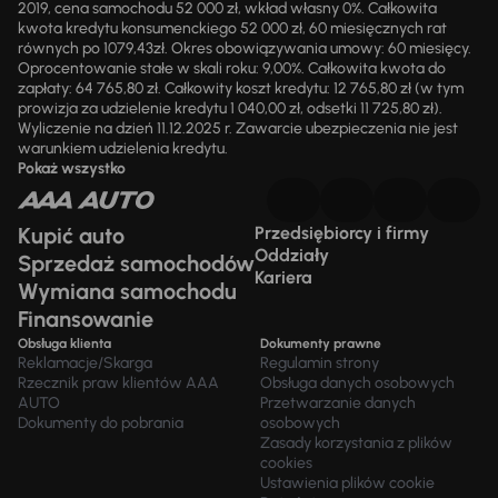
2019, cena samochodu 52 000 zł, wkład własny 0%. Całkowita
kwota kredytu konsumenckiego 52 000 zł, 60 miesięcznych rat
równych po 1079,43zł. Okres obowiązywania umowy: 60 miesięcy.
Oprocentowanie stałe w skali roku: 9,00%. Całkowita kwota do
zapłaty: 64 765,80 zł. Całkowity koszt kredytu: 12 765,80 zł (w tym
prowizja za udzielenie kredytu 1 040,00 zł, odsetki 11 725,80 zł).
Wyliczenie na dzień 11.12.2025 r. Zawarcie ubezpieczenia nie jest
warunkiem udzielenia kredytu.
Pokaż wszystko
Kupić auto
Przedsiębiorcy i firmy
Oddziały
Sprzedaż samochodów
Kariera
Wymiana samochodu
Finansowanie
Obsługa klienta
Dokumenty prawne
Reklamacje/Skarga
Regulamin strony
Rzecznik praw klientów AAA
Obsługa danych osobowych
AUTO
Przetwarzanie danych
Dokumenty do pobrania
osobowych
Zasady korzystania z plików
cookies
Ustawienia plików cookie