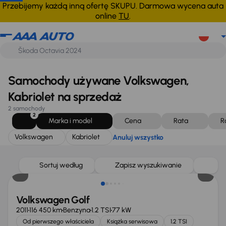
Volkswagen
Kabriolet
Anuluj wszystko
Przebijemy każdą inną ofertę SKUPU. Darmowa wycena auta
online
TU
.
Samochody używane Volkswagen,
Kabriolet na sprzedaż
2 samochody
2
Marka i model
Cena
Rata
R
Volkswagen
Kabriolet
Anuluj wszystko
Sortuj według
Zapisz wyszukiwanie
Volkswagen Golf
2011
116 450 km
Benzyna
1.2 TSI
77 kW
Od pierwszego właściciela
Książka serwisowa
1.2 TSI