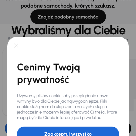
podobne samochody, których szukasz.
Znajdź podobny samochód
Wybraliśmy dla Ciebie
Wybieramy dla Ciebie
najlepsze pojazdy
z naszej oferty. Kupimy
dla Ciebie
do 400 pojazdów
każdego dnia.
Cenimy Twoją
prywatność
Używamy plików cookie, aby przeglądanie naszej
witryny było dla Ciebie jak najwygodniejsze. Pliki
cookie służą nam do ulepszania naszych usług, a
jednocześnie możemy lepiej oferować Ci treści, które
mogą być dla Ciebie interesujące i przydatne.
Edytuj filtr
Zaakceptuj wszystko