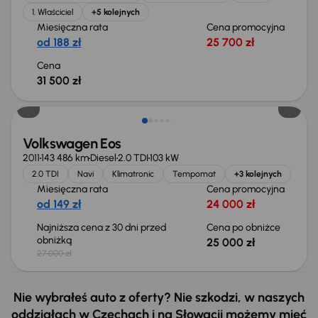
1. Właściciel
+5 kolejnych
Miesięczna rata
Cena promocyjna
od 188 zł
25 700 zł
Cena
31 500 zł
Taniej o 2 000 zł
Volkswagen Eos
2011
143 486 km
Diesel
2.0 TDI
103 kW
2.0 TDI
Navi
Klimatronic
Tempomat
+3 kolejnych
Miesięczna rata
Cena promocyjna
od 149 zł
24 000 zł
Najniższa cena z 30 dni przed
Cena po obniżce
obniżką
25 000 zł
27 000 zł
Nie wybrałeś auto z oferty? Nie szkodzi, w naszych
oddziałach w Czechach i na Słowacji możemy mieć