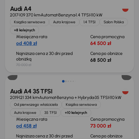
Audi A4
2017
109 370 km
Automat
Benzyna
1.4 TFSI
110 kW
Książka serwisowa
Auta krajowe
1.4 TFSI
Salon Polska
+8 kolejnych
Miesięczna rata
Cena promocyjna
od 408 zł
64 500 zł
Najniższa cena z 30 dni przed
Cena po obniżce
obniżką
68 500 zł
70 000 zł
Taniej o 1 000 zł
Audi A4 35 TFSI
2019
121 334 km
Automat
Benzyna + Hybryda
35 TFSI
110 kW
Od pierwszego właściciela
Książka serwisowa
Auta krajowe
35 TFSI
+10 kolejnych
Miesięczna rata
Cena promocyjna
od 458 zł
73 000 zł
Najniższa cena z 30 dni przed
Cena po obniżce