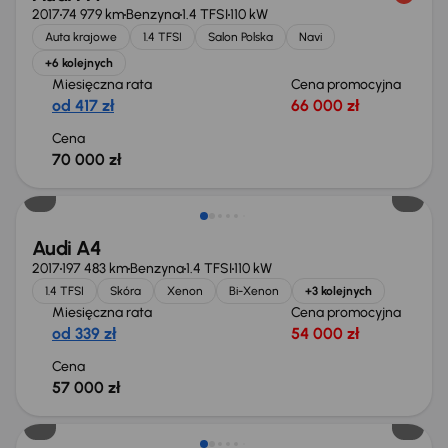
2017
74 979 km
Benzyna
1.4 TFSI
110 kW
Auta krajowe
1.4 TFSI
Salon Polska
Navi
+6 kolejnych
Miesięczna rata
Cena promocyjna
od 417 zł
66 000 zł
Cena
70 000 zł
Audi A4
2017
197 483 km
Benzyna
1.4 TFSI
110 kW
1.4 TFSI
Skóra
Xenon
Bi-Xenon
+3 kolejnych
Miesięczna rata
Cena promocyjna
od 339 zł
54 000 zł
Cena
57 000 zł
Taniej o 1 500 zł