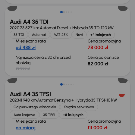
Audi A4 35 TDI
2020
73 527 km
Automat
Diesel + Hybryda
35 TDI
120 kW
35 TDI
Automat
VAT 23%
Navi
+4 kolejnych
Miesięczna rata
Cena promocyjna
od 488 zł
78 000 zł
Najniższa cena z 30 dni przed
Cena po obniżce
obniżką
82 000 zł
83 000 zł
Audi A4 35 TFSI
2023
11 940 km
Automat
Benzyna + Hybryda
35 TFSI
110 kW
Od pierwszego właściciela
Książka serwisowa
Auta krajowe
35 TFSI
+8 kolejnych
Miesięczna rata
Cena promocyjna
na miarę
111 000 zł