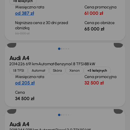
+8 kolejnych
Miesięczna rata
Cena promocyjna
od 387 zł
61 000 zł
Najniższa cena z 30 dni przed
Cena po obniżce
obniżką
65 000 zł
66 000 zł
Audi A4
2014
226 691 km
Automat
Benzyna
1.8 TFSI
88 kW
1.8 TFSI
Automat
Skóra
Xenon
+5 kolejnych
Miesięczna rata
Cena promocyjna
od 205 zł
32 500 zł
Cena
34 500 zł
Możliwość odliczenia VAT
Audi A4