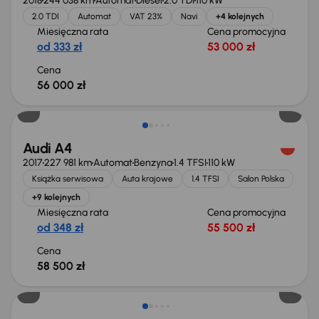
2018
244 038 km
Automat
Diesel
2.0 TDI
110 kW
2.0 TDI
Automat
VAT 23%
Navi
+4 kolejnych
Miesięczna rata
Cena promocyjna
od 333 zł
53 000 zł
Cena
56 000 zł
Świeżo skupione
Audi A4
2017
227 981 km
Automat
Benzyna
1.4 TFSI
110 kW
Książka serwisowa
Auta krajowe
1.4 TFSI
Salon Polska
+9 kolejnych
Miesięczna rata
Cena promocyjna
od 348 zł
55 500 zł
Cena
58 500 zł
Taniej o 1 000 zł