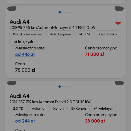
Audi A4
2018
95 755 km
Automat
Benzyna
1.4 TFSI
110 kW
Książka serwisowa
Auta krajowe
1.4 TFSI
Salon Polska
+8 kolejnych
Miesięczna rata
Cena promocyjna
od 446 zł
71 000 zł
Cena
75 000 zł
Audi A4
2014
237 719 km
Automat
Diesel
2.0 TDI
110 kW
2.0 TDI
Automat
Xenon
Bi-Xenon
+4 kolejnych
Miesięczna rata
Cena promocyjna
od 244 zł
38 000 zł
Cena