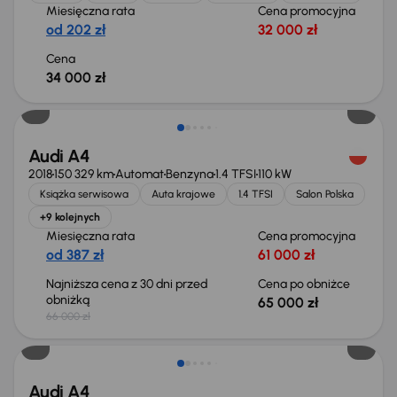
Miesięczna rata
Cena promocyjna
od 202 zł
32 000 zł
Cena
34 000 zł
Taniej o 1 000 zł
Audi A4
2018
150 329 km
Automat
Benzyna
1.4 TFSI
110 kW
Książka serwisowa
Auta krajowe
1.4 TFSI
Salon Polska
+9 kolejnych
Miesięczna rata
Cena promocyjna
od 387 zł
61 000 zł
Najniższa cena z 30 dni przed
Cena po obniżce
obniżką
65 000 zł
66 000 zł
Audi A4