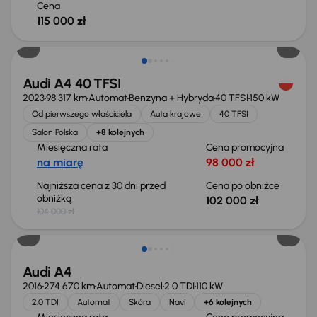
Cena
115 000 zł
Taniej o 2 000 zł
Audi A4 40 TFSI
2023
98 317 km
Automat
Benzyna + Hybryda
40 TFSI
150 kW
Od pierwszego właściciela
Auta krajowe
40 TFSI
Salon Polska
+8 kolejnych
Miesięczna rata
Cena promocyjna
na miarę
98 000 zł
Najniższa cena z 30 dni przed
Cena po obniżce
obniżką
102 000 zł
104 000 zł
Audi A4
2016
274 670 km
Automat
Diesel
2.0 TDI
110 kW
2.0 TDI
Automat
Skóra
Navi
+6 kolejnych