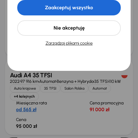
2022
109 067 km
Automat
Diesel + Hybryda
35 TDI
120 kW
Zaakceptuj wszystko
Od pierwszego właściciela
Książka serwisowa
Auta krajowe
35 TDI
+9 kolejnych
Miesięczna rata
Cena promocyjna
Nie akceptuję
od 536 zł
86 000 zł
Cena
Zarządzaj plikami cookie
90 000 zł
Audi A4 35 TFSI
2022
97 916 km
Automat
Benzyna + Hybryda
35 TFSI
110 kW
Auta krajowe
35 TFSI
Salon Polska
Automat
+4 kolejnych
Miesięczna rata
Cena promocyjna
od 565 zł
91 000 zł
Cena
95 000 zł