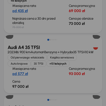
+8 kolejnych
Miesięczna rata
Cena promocyjna
od 435 zł
69 000 zł
Najniższa cena z 30 dni przed
Cena po obniżce
obniżką
73 000 zł
75 000 zł
Możliwość odliczenia VAT
Audi A4 35 TFSI
2023
86 900 km
Automat
Benzyna + Hybryda
35 TFSI
110 kW
Od pierwszego właściciela
Książka serwisowa
Auta krajowe
35 TFSI
+10 kolejnych
Miesięczna rata
Cena promocyjna
od 577 zł
93 000 zł
Cena
97 000 zł
Taniej o 1 000 zł