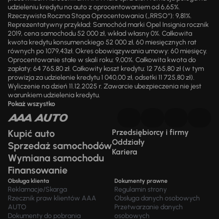
udzieleniu kredytu na auto z oprocentowaniem od 6,65%.
Rzeczywista Roczna Stopa Oprocentowania („RRSO“): 9,81%.
Reprezentatywny przykład: Samochód marki Opel Insignia rocznik
2019, cena samochodu 52 000 zł, wkład własny 0%. Całkowita
kwota kredytu konsumenckiego 52 000 zł, 60 miesięcznych rat
równych po 1079,43zł. Okres obowiązywania umowy: 60 miesięcy.
Oprocentowanie stałe w skali roku: 9,00%. Całkowita kwota do
zapłaty: 64 765,80 zł. Całkowity koszt kredytu: 12 765,80 zł (w tym
prowizja za udzielenie kredytu 1 040,00 zł, odsetki 11 725,80 zł).
Wyliczenie na dzień 11.12.2025 r. Zawarcie ubezpieczenia nie jest
warunkiem udzielenia kredytu.
Pokaż wszystko
Kupić auto
Przedsiębiorcy i firmy
Oddziały
Sprzedaż samochodów
Kariera
Wymiana samochodu
Finansowanie
Obsługa klienta
Dokumenty prawne
Reklamacje/Skarga
Regulamin strony
Rzecznik praw klientów AAA
Obsługa danych osobowych
AUTO
Przetwarzanie danych
Dokumenty do pobrania
osobowych