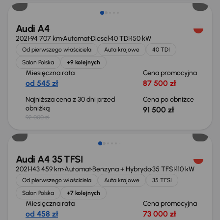
Audi A4
2021
94 707 km
Automat
Diesel
40 TDI
150 kW
Od pierwszego właściciela
Auta krajowe
40 TDI
Salon Polska
+9 kolejnych
Miesięczna rata
Cena promocyjna
od 545 zł
87 500 zł
Najniższa cena z 30 dni przed
Cena po obniżce
obniżką
91 500 zł
92 000 zł
Taniej o 3 000 zł
Audi A4 35 TFSI
2021
143 459 km
Automat
Benzyna + Hybryda
35 TFSI
110 kW
Od pierwszego właściciela
Auta krajowe
35 TFSI
Salon Polska
+7 kolejnych
Miesięczna rata
Cena promocyjna
od 458 zł
73 000 zł