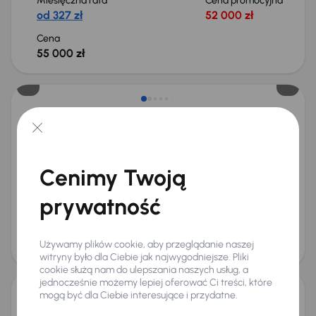
Miesięczna rata
Cena promocyjna
od 327 zł
52 000 zł
Cena
55 000 zł
Taniej o 1 500 zł
Audi A4
2016
157 452 km
Automat
Benzyna
1.4 TFSI
110 kW
Auta krajowe
1.4 TFSI
Salon Polska
Automat
Cenimy Twoją
+7 kolejnych
Miesięczna rata
Cena promocyjna
prywatność
od 405 zł
64 000 zł
Najniższa cena z 30 dni przed
Cena po obniżce
obniżką
68 000 zł
Używamy plików cookie, aby przeglądanie naszej
69 500 zł
Możliwość odliczenia VAT
witryny było dla Ciebie jak najwygodniejsze. Pliki
cookie służą nam do ulepszania naszych usług, a
jednocześnie możemy lepiej oferować Ci treści, które
mogą być dla Ciebie interesujące i przydatne.
Audi A4 35 TDI