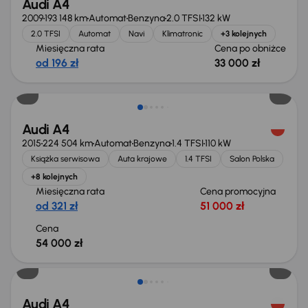
Audi A4
2009
193 148 km
Automat
Benzyna
2.0 TFSI
132 kW
2.0 TFSI
Automat
Navi
Klimatronic
+3 kolejnych
Miesięczna rata
Cena po obniżce
od 196 zł
33 000 zł
Audi A4
2015
224 504 km
Automat
Benzyna
1.4 TFSI
110 kW
Książka serwisowa
Auta krajowe
1.4 TFSI
Salon Polska
+8 kolejnych
Miesięczna rata
Cena promocyjna
od 321 zł
51 000 zł
Cena
54 000 zł
Audi A4