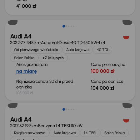
41 000 zł
Taniej o 1 000 zł
Audi A4
2022
77 348 km
Automat
Diesel
40 TDI
150 kW
4x4
Od pierwszego właściciela
Auta krajowe
40 TDI
Salon Polska
+7 kolejnych
Miesięczna rata
Cena promocyjna
na miarę
100 000 zł
Najniższa cena z 30 dni przed
Cena po obniżce
obniżką
104 000 zł
105 000 zł
Taniej o 1 000 zł
Audi A4
2017
82 199 km
Benzyna
1.4 TFSI
110 kW
Książka serwisowa
Auta krajowe
1.4 TFSI
Salon Polska