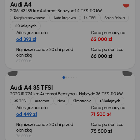
Audi A4
2016
143 185 km
Automat
Benzyna
1.4 TFSI
110 kW
Książka serwisowa
Auta krajowe
1.4 TFSI
Salon Polska
+10 kolejnych
Miesięczna rata
Cena promocyjna
od 393 zł
62 000 zł
Najniższa cena z 30 dni przed
Cena po obniżce
obniżką
66 000 zł
67 000 zł
Taniej o 1 000 zł
Audi A4 35 TFSI
2020
111 774 km
Automat
Benzyna + Hybryda
35 TFSI
110 kW
35 TFSI
Automat
Navi
Klimatronic
+3 kolejnych
Miesięczna rata
Cena promocyjna
od 449 zł
71 500 zł
Najniższa cena z 30 dni przed
Cena po obniżce
obniżką
75 500 zł
76 500 zł
Taniej o 1 000 zł