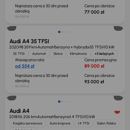
Najniższa cena z 30 dni przed
Cena po obniżce
obniżką
77 000 zł
80 000 zł
Taniej o 2 000 zł
Audi A4 35 TFSI
2020
98 359 km
Automat
Benzyna + Hybryda
35 TFSI
110 kW
35 TFSI
Automat
Skóra
Klimatronic
+3 kolejnych
Miesięczna rata
Cena promocyjna
od 554 zł
89 000 zł
Najniższa cena z 30 dni przed
Cena po obniżce
obniżką
93 000 zł
95 000 zł
Taniej o 2 000 zł
Audi A4
2018
116 206 km
Automat
Benzyna
1.4 TFSI
110 kW
Książka serwisowa
Auta krajowe
1.4 TFSI
Salon Polska