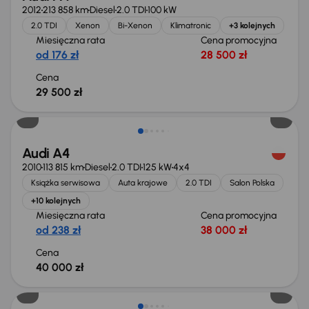
2012
213 858 km
Diesel
2.0 TDI
100 kW
2.0 TDI
Xenon
Bi-Xenon
Klimatronic
+3 kolejnych
Miesięczna rata
Cena promocyjna
od 176 zł
28 500 zł
Cena
29 500 zł
Audi A4
2010
113 815 km
Diesel
2.0 TDI
125 kW
4x4
Książka serwisowa
Auta krajowe
2.0 TDI
Salon Polska
+10 kolejnych
Miesięczna rata
Cena promocyjna
od 238 zł
38 000 zł
Cena
40 000 zł