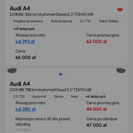
Audi A4
2018
182 056 km
Automat
Diesel
2.0 TDI
140 kW
Książka serwisowa
Auta krajowe
2.0 TDI
Salon Polska
+10 kolejnych
Miesięczna rata
Cena promocyjna
od 393 zł
62 000 zł
Cena
66 000 zł
Audi A4
2015
188 788 km
Automat
Diesel
2.0 TDI
110 kW
2.0 TDI
Automat
Skóra
Navi
+6 kolejnych
Miesięczna rata
Cena promocyjna
od 280 zł
44 000 zł
Najniższa cena z 30 dni przed
Cena po obniżce
obniżką
47 000 zł
45 000 zł
Możliwość odliczenia VAT