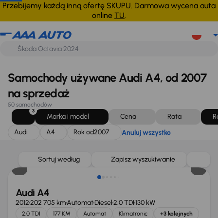
Audi
A4
Rok od
2007
Anuluj wszystko
Przebijemy każdą inną ofertę SKUPU. Darmowa wycena auta
online
TU
.
Samochody używane Audi A4, od 2007
na sprzedaż
50 samochodów
3
Marka i model
Cena
Rata
R
Audi
A4
Rok od
2007
Anuluj wszystko
Sortuj według
Zapisz wyszukiwanie
Audi A4
2012
202 705 km
Automat
Diesel
2.0 TDI
130 kW
2.0 TDI
177 KM
Automat
Klimatronic
+3 kolejnych