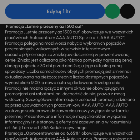
Edytuj filtr
Promocja „Letnie przeceny aż 1500 aut”
Promocja „Letnie przeceny aż 1500 aut” obowiązuje we wszystkich
placówkach Autocentrum AAA AUTO Sp. z o.o. („AAA AUTO”).
Promocja polega na możliwości nabycia wybranych pojazdów
przecenionych, wskazanych w serwisie internetowym
aaaauto.pl/promocja, ze zniżką uwidocznioną w prezentowanej
cenie. Zniżka jest obliczana jako różnica pomiędzy najniższą ceną
danego pojazdu z 30 dni przed obniżką a jego aktualną ceną
sprzedaży. Liczba samochodów objętych promocją jest zmienna i
aktualizowana na bieżąco; średnia liczba dostępnych pojazdów
wynosi około 1500, a nowe auta są dodawane każdego dnia.
Promocji nie można łączyć z innymi aktualnie obowiązującymi
promocjami ani rabatami, ani dochodzić do niej prawa z mocą
wsteczną. Szczegółowe informacje o zasadach promocji udzielane
są przez upoważnionych pracowników AAA AUTO. AAA AUTO
zastrzega sobie prawo do zawarcia umowy wyłącznie w formie
pisemnej. Prezentowane informacje mają charakter wyłącznie
informacyjny i nie stanowią oferty ani zapewnienia w rozumieniu
art. 66 § 1 oraz art. 556 Kodeksu cywilnego.
Promocja „Oprocentowanie od 6,65%”
obowiązuje we wszystkich
placówkach Autocentrum AAA Auto sp. z o.o. Promocja polega na