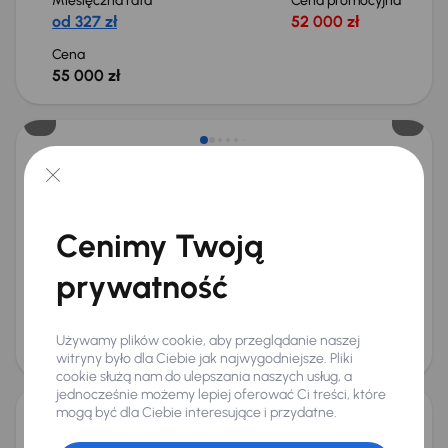
Miesięczna rata
Cena promocyjna
od 327 zł
52 000 zł
Cena
55 000 zł
Taniej o 1 500 zł
Audi A4
2016
157 452 km
Automat
Benzyna
1.4 TFSI
110 kW
Auta krajowe
1.4 TFSI
Salon Polska
Automat
Cenimy Twoją
+7 kolejnych
Miesięczna rata
Cena promocyjna
prywatność
od 405 zł
64 000 zł
Najniższa cena z 30 dni przed
Cena po obniżce
obniżką
68 000 zł
Używamy plików cookie, aby przeglądanie naszej
69 500 zł
witryny było dla Ciebie jak najwygodniejsze. Pliki
Możliwość odliczenia VAT
cookie służą nam do ulepszania naszych usług, a
jednocześnie możemy lepiej oferować Ci treści, które
mogą być dla Ciebie interesujące i przydatne.
Audi A4 35 TDI