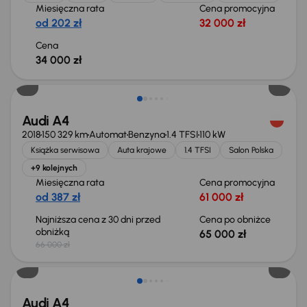
Miesięczna rata
Cena promocyjna
od 202 zł
32 000 zł
Cena
34 000 zł
Taniej o 1 000 zł
Audi A4
2018
150 329 km
Automat
Benzyna
1.4 TFSI
110 kW
Książka serwisowa
Auta krajowe
1.4 TFSI
Salon Polska
+9 kolejnych
Miesięczna rata
Cena promocyjna
od 387 zł
61 000 zł
Najniższa cena z 30 dni przed
Cena po obniżce
obniżką
65 000 zł
66 000 zł
Audi A4