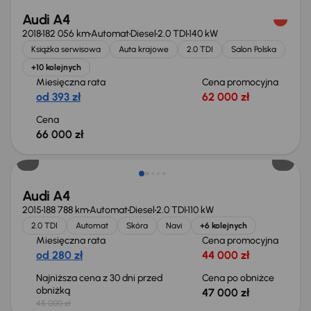
Audi A4
2018
182 056 km
Automat
Diesel
2.0 TDI
140 kW
Książka serwisowa
Auta krajowe
2.0 TDI
Salon Polska
+10 kolejnych
Miesięczna rata
Cena promocyjna
od 393 zł
62 000 zł
Cena
66 000 zł
Audi A4
2015
188 788 km
Automat
Diesel
2.0 TDI
110 kW
2.0 TDI
Automat
Skóra
Navi
+6 kolejnych
Miesięczna rata
Cena promocyjna
od 280 zł
44 000 zł
Najniższa cena z 30 dni przed
Cena po obniżce
obniżką
47 000 zł
45 000 zł