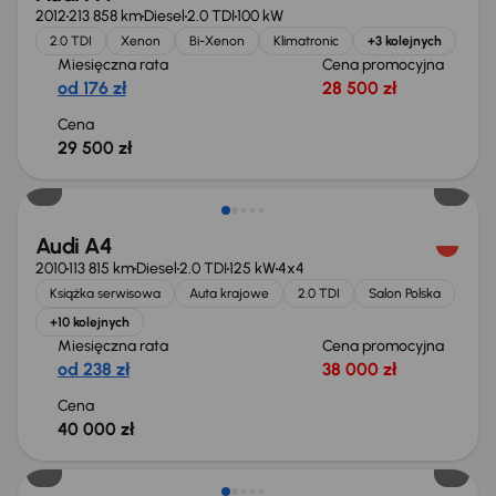
2012
213 858 km
Diesel
2.0 TDI
100 kW
2.0 TDI
Xenon
Bi-Xenon
Klimatronic
+3 kolejnych
Miesięczna rata
Cena promocyjna
od 176 zł
28 500 zł
Cena
29 500 zł
Audi A4
2010
113 815 km
Diesel
2.0 TDI
125 kW
4x4
Książka serwisowa
Auta krajowe
2.0 TDI
Salon Polska
+10 kolejnych
Miesięczna rata
Cena promocyjna
od 238 zł
38 000 zł
Cena
40 000 zł