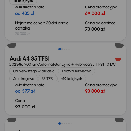
+8 kolejnych
Miesięczna rata
Cena promocyjna
od 435 zł
69 000 zł
Najniższa cena z 30 dni przed
Cena po obniżce
obniżką
73 000 zł
75 000 zł
Możliwość odliczenia VAT
Audi A4 35 TFSI
2023
86 900 km
Automat
Benzyna + Hybryda
35 TFSI
110 kW
Od pierwszego właściciela
Książka serwisowa
Auta krajowe
35 TFSI
+10 kolejnych
Miesięczna rata
Cena promocyjna
od 577 zł
93 000 zł
Cena
97 000 zł
Taniej o 1 000 zł