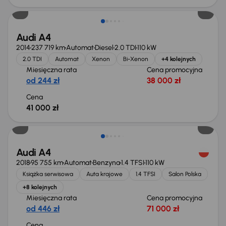
Audi A4
2014
237 719 km
Automat
Diesel
2.0 TDI
110 kW
2.0 TDI
Automat
Xenon
Bi-Xenon
+4 kolejnych
Miesięczna rata
Cena promocyjna
od 244 zł
38 000 zł
Cena
41 000 zł
Możliwość odliczenia VAT
Audi A4
2018
95 755 km
Automat
Benzyna
1.4 TFSI
110 kW
Książka serwisowa
Auta krajowe
1.4 TFSI
Salon Polska
+8 kolejnych
Miesięczna rata
Cena promocyjna
od 446 zł
71 000 zł
Cena