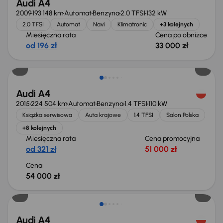
Audi A4
2009
193 148 km
Automat
Benzyna
2.0 TFSI
132 kW
2.0 TFSI
Automat
Navi
Klimatronic
+3 kolejnych
Miesięczna rata
Cena po obniżce
od 196 zł
33 000 zł
Audi A4
2015
224 504 km
Automat
Benzyna
1.4 TFSI
110 kW
Książka serwisowa
Auta krajowe
1.4 TFSI
Salon Polska
+8 kolejnych
Miesięczna rata
Cena promocyjna
od 321 zł
51 000 zł
Cena
54 000 zł
Taniej o 1 500 zł
Audi A4