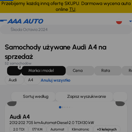
Audi
A4
Anuluj wszystko
Przebijemy każdą inną ofertę SKUPU. Darmowa wycena auta
online
TU
.
Samochody używane Audi A4 na
sprzedaż
52 samochodów
2
Marka i model
Cena
Rata
R
Audi
A4
Anuluj wszystko
Sortuj według
Zapisz wyszukiwanie
Audi A4
2012
202 705 km
Automat
Diesel
2.0 TDI
130 kW
2.0 TDI
177 KM
Automat
Klimatronic
+3 kolejnych