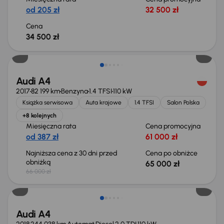
od 205 zł
32 500 zł
Cena
34 500 zł
Taniej o 1 000 zł
Audi A4
2017
82 199 km
Benzyna
1.4 TFSI
110 kW
Książka serwisowa
Auta krajowe
1.4 TFSI
Salon Polska
+8 kolejnych
Miesięczna rata
Cena promocyjna
od 387 zł
61 000 zł
Najniższa cena z 30 dni przed
Cena po obniżce
obniżką
65 000 zł
66 000 zł
Możliwość odliczenia VAT
Audi A4