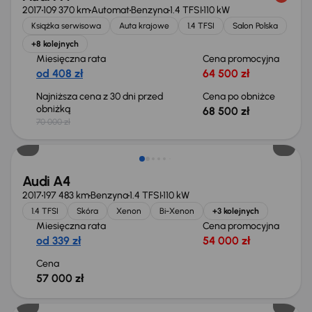
2017
109 370 km
Automat
Benzyna
1.4 TFSI
110 kW
Książka serwisowa
Auta krajowe
1.4 TFSI
Salon Polska
+8 kolejnych
Miesięczna rata
Cena promocyjna
od 408 zł
64 500 zł
Najniższa cena z 30 dni przed
Cena po obniżce
obniżką
68 500 zł
70 000 zł
Audi A4
2017
197 483 km
Benzyna
1.4 TFSI
110 kW
1.4 TFSI
Skóra
Xenon
Bi-Xenon
+3 kolejnych
Miesięczna rata
Cena promocyjna
od 339 zł
54 000 zł
Cena
57 000 zł