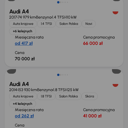
Audi A4
2017
74 979 km
Benzyna
1.4 TFSI
110 kW
Auta krajowe
1.4 TFSI
Salon Polska
Navi
+6 kolejnych
Miesięczna rata
Cena promocyjna
od 417 zł
66 000 zł
Cena
70 000 zł
Świeżo skupione
Audi A4
2014
153 930 km
Benzyna
1.8 TFSI
125 kW
Auta krajowe
1.8 TFSI
Salon Polska
Skóra
+4 kolejnych
Miesięczna rata
Cena promocyjna
od 262 zł
41 000 zł
Cena