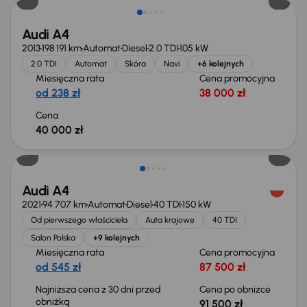
Audi A4
2013
198 191 km
Automat
Diesel
2.0 TDI
105 kW
2.0 TDI
Automat
Skóra
Navi
+6 kolejnych
Miesięczna rata
Cena promocyjna
od 238 zł
38 000 zł
Cena
40 000 zł
Taniej o 500 zł
Audi A4
2021
94 707 km
Automat
Diesel
40 TDI
150 kW
Od pierwszego właściciela
Auta krajowe
40 TDI
Salon Polska
+9 kolejnych
Miesięczna rata
Cena promocyjna
od 545 zł
87 500 zł
Najniższa cena z 30 dni przed
Cena po obniżce
obniżką
91 500 zł