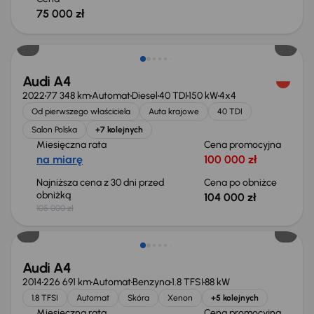
75 000 zł
Taniej o 1 000 zł
Audi A4
2022
77 348 km
Automat
Diesel
40 TDI
150 kW
4x4
Od pierwszego właściciela
Auta krajowe
40 TDI
Salon Polska
+7 kolejnych
Miesięczna rata
Cena promocyjna
na miarę
100 000 zł
Najniższa cena z 30 dni przed
Cena po obniżce
obniżką
104 000 zł
105 000 zł
Audi A4
2014
226 691 km
Automat
Benzyna
1.8 TFSI
88 kW
1.8 TFSI
Automat
Skóra
Xenon
+5 kolejnych
Miesięczna rata
Cena promocyjna