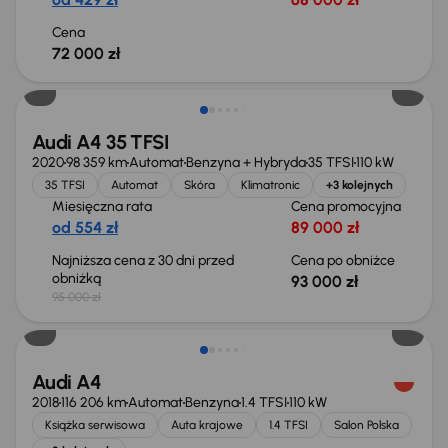
Cena
72 000 zł
Taniej o 2 000 zł
Audi A4 35 TFSI
2020
98 359 km
Automat
Benzyna + Hybryda
35 TFSI
110 kW
35 TFSI
Automat
Skóra
Klimatronic
+3 kolejnych
Miesięczna rata
Cena promocyjna
od 554 zł
89 000 zł
Najniższa cena z 30 dni przed
Cena po obniżce
obniżką
93 000 zł
95 000 zł
Taniej o 2 000 zł
Audi A4
2018
116 206 km
Automat
Benzyna
1.4 TFSI
110 kW
Książka serwisowa
Auta krajowe
1.4 TFSI
Salon Polska