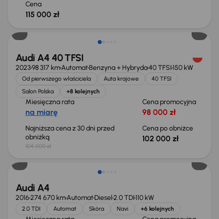
Cena
115 000 zł
Taniej o 2 000 zł
Audi A4 40 TFSI
2023
98 317 km
Automat
Benzyna + Hybryda
40 TFSI
150 kW
Od pierwszego właściciela
Auta krajowe
40 TFSI
Salon Polska
+8 kolejnych
Miesięczna rata
Cena promocyjna
na miarę
98 000 zł
Najniższa cena z 30 dni przed
Cena po obniżce
obniżką
102 000 zł
104 000 zł
Audi A4
2016
274 670 km
Automat
Diesel
2.0 TDI
110 kW
2.0 TDI
Automat
Skóra
Navi
+6 kolejnych