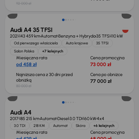
92 000 zł
Taniej o 3 000 zł
Audi A4 35 TFSI
2021
143 459 km
Automat
Benzyna + Hybryda
35 TFSI
110 kW
Od pierwszego właściciela
Auta krajowe
35 TFSI
Salon Polska
+7 kolejnych
Miesięczna rata
Cena promocyjna
od 458 zł
73 000 zł
Najniższa cena z 30 dni przed
Cena po obniżce
obniżką
77 000 zł
80 000 zł
Audi A4
2017
185 215 km
Automat
Diesel
3.0 TDI
160 kW
4x4
3.0 TDI
218 KM
Automat
Skóra
+6 kolejnych
Miesięczna rata
Cena promocyjna
od 429 zł
68 000 zł