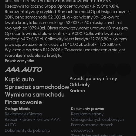
udzieleniu kredytu na auto z oprocentowaniem od 6,65%.
Rzeczywista Roczna Stopa Oprocentowania („RRSO“): 9,81%.
Reprezentatywny przykład: Samochód marki Opel Insignia rocznik
2019, cena samochodu 52 000 zł, wkład własny 0%. Całkowita
kwota kredytu konsumenckiego 52 000 zł, 60 miesięcznych rat
równych po 1079,43zł. Okres obowiązywania umowy: 60 miesięcy.
Oprocentowanie stałe w skali roku: 9,00%. Całkowita kwota do
zapłaty: 64 765,80 zł. Całkowity koszt kredytu: 12 765,80 zł (w tym
prowizja za udzielenie kredytu 1 040,00 zł, odsetki 11 725,80 zł).
Wyliczenie na dzień 11.12.2025 r. Zawarcie ubezpieczenia nie jest
warunkiem udzielenia kredytu.
Pokaż wszystko
Kupić auto
Przedsiębiorcy i firmy
Oddziały
Sprzedaż samochodów
Kariera
Wymiana samochodu
Finansowanie
Obsługa klienta
Dokumenty prawne
Reklamacje/Skarga
Regulamin strony
Rzecznik praw klientów AAA
Obsługa danych osobowych
AUTO
Przetwarzanie danych
Dokumenty do pobrania
osobowych
Zasady korzystania z plików