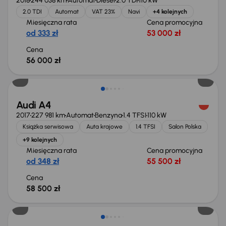
2018
244 038 km
Automat
Diesel
2.0 TDI
110 kW
2.0 TDI
Automat
VAT 23%
Navi
+4 kolejnych
Miesięczna rata
Cena promocyjna
od 333 zł
53 000 zł
Cena
56 000 zł
Świeżo skupione
Audi A4
2017
227 981 km
Automat
Benzyna
1.4 TFSI
110 kW
Książka serwisowa
Auta krajowe
1.4 TFSI
Salon Polska
+9 kolejnych
Miesięczna rata
Cena promocyjna
od 348 zł
55 500 zł
Cena
58 500 zł
Taniej o 1 000 zł