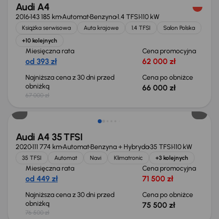
Audi A4
2016
143 185 km
Automat
Benzyna
1.4 TFSI
110 kW
Książka serwisowa
Auta krajowe
1.4 TFSI
Salon Polska
+10 kolejnych
Miesięczna rata
Cena promocyjna
od 393 zł
62 000 zł
Najniższa cena z 30 dni przed
Cena po obniżce
obniżką
66 000 zł
67 000 zł
Taniej o 1 000 zł
Audi A4 35 TFSI
2020
111 774 km
Automat
Benzyna + Hybryda
35 TFSI
110 kW
35 TFSI
Automat
Navi
Klimatronic
+3 kolejnych
Miesięczna rata
Cena promocyjna
od 449 zł
71 500 zł
Najniższa cena z 30 dni przed
Cena po obniżce
obniżką
75 500 zł
76 500 zł
Taniej o 1 000 zł