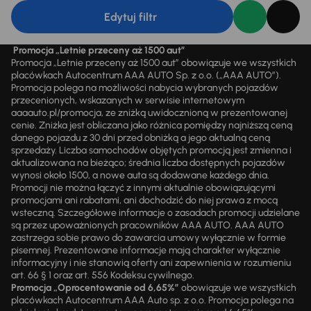
Edytuj filtr
Promocja „Letnie przeceny aż 1500 aut”
Promocja „Letnie przeceny aż 1500 aut” obowiązuje we wszystkich
placówkach Autocentrum AAA AUTO Sp. z o.o. („AAA AUTO”).
Promocja polega na możliwości nabycia wybranych pojazdów
przecenionych, wskazanych w serwisie internetowym
aaaauto.pl/promocja, ze zniżką uwidocznioną w prezentowanej
cenie. Zniżka jest obliczana jako różnica pomiędzy najniższą ceną
danego pojazdu z 30 dni przed obniżką a jego aktualną ceną
sprzedaży. Liczba samochodów objętych promocją jest zmienna i
aktualizowana na bieżąco; średnia liczba dostępnych pojazdów
wynosi około 1500, a nowe auta są dodawane każdego dnia.
Promocji nie można łączyć z innymi aktualnie obowiązującymi
promocjami ani rabatami, ani dochodzić do niej prawa z mocą
wsteczną. Szczegółowe informacje o zasadach promocji udzielane
są przez upoważnionych pracowników AAA AUTO. AAA AUTO
zastrzega sobie prawo do zawarcia umowy wyłącznie w formie
pisemnej. Prezentowane informacje mają charakter wyłącznie
informacyjny i nie stanowią oferty ani zapewnienia w rozumieniu
art. 66 § 1 oraz art. 556 Kodeksu cywilnego.
Promocja „Oprocentowanie od 6,65%”
obowiązuje we wszystkich
placówkach Autocentrum AAA Auto sp. z o.o. Promocja polega na