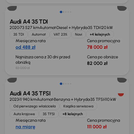
Audi A4 35 TDI
2020
73 527 km
Automat
Diesel + Hybryda
35 TDI
120 kW
35 TDI
Automat
VAT 23%
Navi
+4 kolejnych
Miesięczna rata
Cena promocyjna
od 488 zł
78 000 zł
Najniższa cena z 30 dni przed
Cena po obniżce
obniżką
82 000 zł
83 000 zł
Audi A4 35 TFSI
2023
11 940 km
Automat
Benzyna + Hybryda
35 TFSI
110 kW
Od pierwszego właściciela
Książka serwisowa
Auta krajowe
35 TFSI
+8 kolejnych
Miesięczna rata
Cena promocyjna
na miarę
111 000 zł