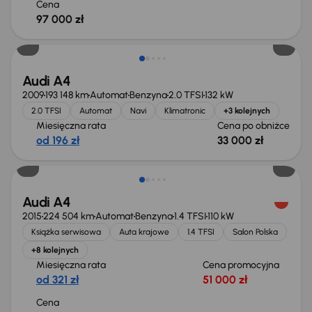
Cena
97 000 zł
Taniej o 1 000 zł
Audi A4
2009
193 148 km
Automat
Benzyna
2.0 TFSI
132 kW
2.0 TFSI
Automat
Navi
Klimatronic
+3 kolejnych
Miesięczna rata
Cena po obniżce
od 196 zł
33 000 zł
Audi A4
2015
224 504 km
Automat
Benzyna
1.4 TFSI
110 kW
Książka serwisowa
Auta krajowe
1.4 TFSI
Salon Polska
+8 kolejnych
Miesięczna rata
Cena promocyjna
od 321 zł
51 000 zł
Cena