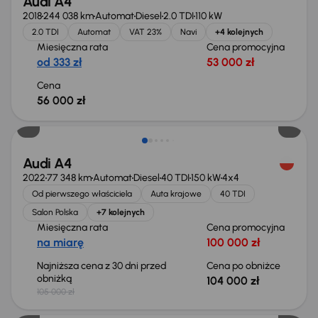
Audi A4
2018
244 038 km
Automat
Diesel
2.0 TDI
110 kW
2.0 TDI
Automat
VAT 23%
Navi
+4 kolejnych
Miesięczna rata
Cena promocyjna
od 333 zł
53 000 zł
Cena
56 000 zł
Taniej o 1 000 zł
Audi A4
2022
77 348 km
Automat
Diesel
40 TDI
150 kW
4x4
Od pierwszego właściciela
Auta krajowe
40 TDI
Salon Polska
+7 kolejnych
Miesięczna rata
Cena promocyjna
na miarę
100 000 zł
Najniższa cena z 30 dni przed
Cena po obniżce
obniżką
104 000 zł
105 000 zł