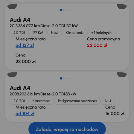
Audi A4
2013
364 077 km
Diesel
2.0 TDI
130 kW
2.0 TDI
177 KM
Navi
Klimatronic
+4 kolejnych
Miesięczna rata
Cena promocyjna
od 137 zł
22 000 zł
Cena
23 000 zł
Audi A4
2008
292 616 km
Diesel
2.0 TDI
88 kW
2.0 TDI
Klimatronic
Podgrzewane siedzienia
ALU
Miesięczna rata
Cena
od 104 zł
16 000 zł
Załaduj więcej samochodów