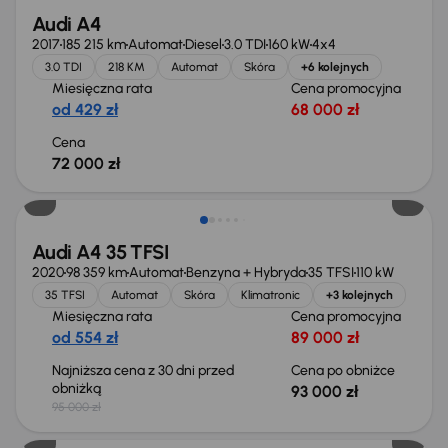
Audi A4
2017
185 215 km
Automat
Diesel
3.0 TDI
160 kW
4x4
3.0 TDI
218 KM
Automat
Skóra
+6 kolejnych
Miesięczna rata
Cena promocyjna
od 429 zł
68 000 zł
Cena
72 000 zł
Taniej o 2 000 zł
Audi A4 35 TFSI
2020
98 359 km
Automat
Benzyna + Hybryda
35 TFSI
110 kW
35 TFSI
Automat
Skóra
Klimatronic
+3 kolejnych
Miesięczna rata
Cena promocyjna
od 554 zł
89 000 zł
Najniższa cena z 30 dni przed
Cena po obniżce
obniżką
93 000 zł
95 000 zł
Taniej o 2 000 zł