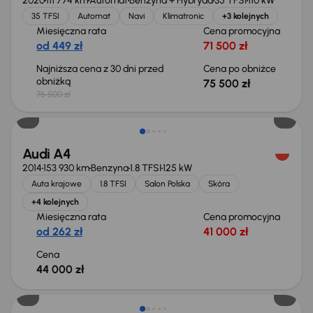
2020
111 774 km
Automat
Benzyna + Hybryda
35 TFSI
110 kW
35 TFSI
Automat
Navi
Klimatronic
+3 kolejnych
Miesięczna rata
Cena promocyjna
od 449 zł
71 500 zł
Najniższa cena z 30 dni przed
Cena po obniżce
obniżką
75 500 zł
76 500 zł
Świeżo skupione
Audi A4
2014
153 930 km
Benzyna
1.8 TFSI
125 kW
Auta krajowe
1.8 TFSI
Salon Polska
Skóra
+4 kolejnych
Miesięczna rata
Cena promocyjna
od 262 zł
41 000 zł
Cena
44 000 zł
Taniej o 1 000 zł