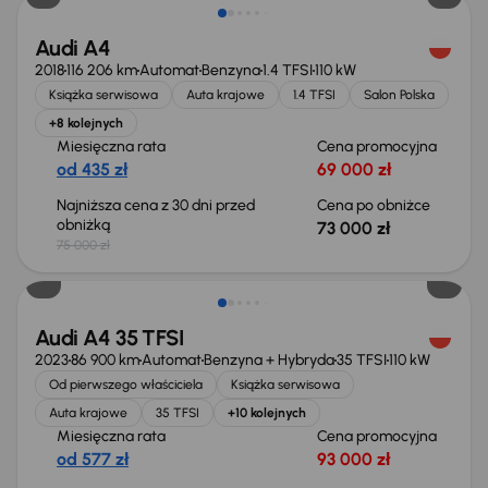
Audi A4
2018
116 206 km
Automat
Benzyna
1.4 TFSI
110 kW
Książka serwisowa
Auta krajowe
1.4 TFSI
Salon Polska
+8 kolejnych
Miesięczna rata
Cena promocyjna
od 435 zł
69 000 zł
Najniższa cena z 30 dni przed
Cena po obniżce
obniżką
73 000 zł
75 000 zł
Możliwość odliczenia VAT
Audi A4 35 TFSI
2023
86 900 km
Automat
Benzyna + Hybryda
35 TFSI
110 kW
Od pierwszego właściciela
Książka serwisowa
Auta krajowe
35 TFSI
+10 kolejnych
Miesięczna rata
Cena promocyjna
od 577 zł
93 000 zł