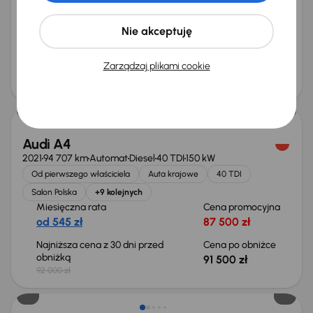
2.0 TDI
Automat
Skóra
Navi
+6 kolejnych
Miesięczna rata
Cena promocyjna
Nie akceptuję
od 238 zł
38 000 zł
Zarządzaj plikami cookie
Cena
40 000 zł
Taniej o 500 zł
Audi A4
2021
94 707 km
Automat
Diesel
40 TDI
150 kW
Od pierwszego właściciela
Auta krajowe
40 TDI
Salon Polska
+9 kolejnych
Miesięczna rata
Cena promocyjna
od 545 zł
87 500 zł
Najniższa cena z 30 dni przed
Cena po obniżce
obniżką
91 500 zł
92 000 zł