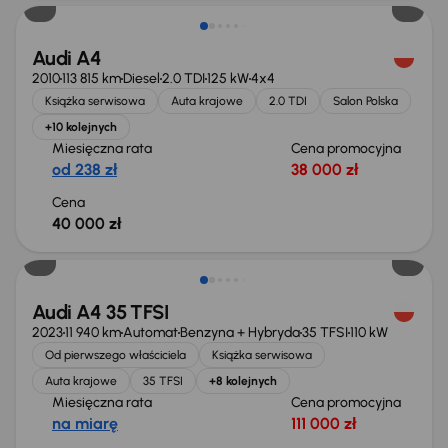
Audi A4
2010
113 815 km
Diesel
2.0 TDI
125 kW
4x4
Książka serwisowa
Auta krajowe
2.0 TDI
Salon Polska
+10 kolejnych
Miesięczna rata
Cena promocyjna
od 238 zł
38 000 zł
Cena
40 000 zł
Audi A4 35 TFSI
2023
11 940 km
Automat
Benzyna + Hybryda
35 TFSI
110 kW
Od pierwszego właściciela
Książka serwisowa
Auta krajowe
35 TFSI
+8 kolejnych
Miesięczna rata
Cena promocyjna
na miarę
111 000 zł