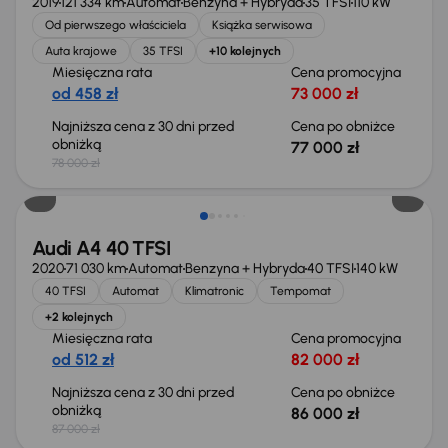
2019
121 334 km
Automat
Benzyna + Hybryda
35 TFSI
110 kW
Od pierwszego właściciela
Książka serwisowa
Auta krajowe
35 TFSI
+10 kolejnych
Miesięczna rata
Cena promocyjna
od 458 zł
73 000 zł
Najniższa cena z 30 dni przed
Cena po obniżce
obniżką
77 000 zł
78 000 zł
Taniej o 1 000 zł
Audi A4 40 TFSI
2020
71 030 km
Automat
Benzyna + Hybryda
40 TFSI
140 kW
40 TFSI
Automat
Klimatronic
Tempomat
+2 kolejnych
Miesięczna rata
Cena promocyjna
od 512 zł
82 000 zł
Najniższa cena z 30 dni przed
Cena po obniżce
obniżką
86 000 zł
87 000 zł
Świeżo skupione