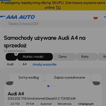
Audi
A4
Anuluj wszystko
Przebijemy każdą inną ofertę SKUPU. Darmowa wycena auta
online
TU
.
Samochody używane Audi A4 na
sprzedaż
52 samochodów
2
Marka i model
Cena
Rata
R
Audi
A4
Anuluj wszystko
Sortuj według
Zapisz wyszukiwanie
Audi A4
2012
202 705 km
Automat
Diesel
2.0 TDI
130 kW
2.0 TDI
177 KM
Automat
Klimatronic
+3 kolejnych