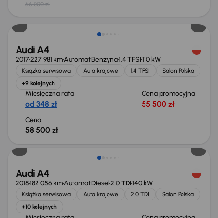
66 000 zł
Audi A4
2017
227 981 km
Automat
Benzyna
1.4 TFSI
110 kW
Książka serwisowa
Auta krajowe
1.4 TFSI
Salon Polska
+9 kolejnych
Miesięczna rata
Cena promocyjna
od 348 zł
55 500 zł
Cena
58 500 zł
Audi A4
2018
182 056 km
Automat
Diesel
2.0 TDI
140 kW
Książka serwisowa
Auta krajowe
2.0 TDI
Salon Polska
+10 kolejnych
Miesięczna rata
Cena promocyjna