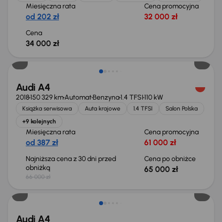
Miesięczna rata
Cena promocyjna
od 202 zł
32 000 zł
Cena
34 000 zł
Taniej o 1 000 zł
Audi A4
2018
150 329 km
Automat
Benzyna
1.4 TFSI
110 kW
Książka serwisowa
Auta krajowe
1.4 TFSI
Salon Polska
+9 kolejnych
Miesięczna rata
Cena promocyjna
od 387 zł
61 000 zł
Najniższa cena z 30 dni przed
Cena po obniżce
obniżką
65 000 zł
66 000 zł
Audi A4