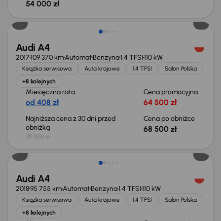
54 000 zł
Taniej o 1 500 zł
Audi A4
2017
109 370 km
Automat
Benzyna
1.4 TFSI
110 kW
Książka serwisowa
Auta krajowe
1.4 TFSI
Salon Polska
+8 kolejnych
Miesięczna rata
Cena promocyjna
od 408 zł
64 500 zł
Najniższa cena z 30 dni przed
Cena po obniżce
obniżką
68 500 zł
70 000 zł
Możliwość odliczenia VAT
Audi A4
2018
95 755 km
Automat
Benzyna
1.4 TFSI
110 kW
Książka serwisowa
Auta krajowe
1.4 TFSI
Salon Polska
+8 kolejnych