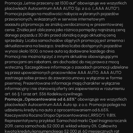
Promocja „Letnie przeceny aż 1500 aut” obowiązuje we wszystkich
placówkach Autocentrum AAA AUTO Sp. z o.o. („AAA AUTO”).
Promocja polega na możliwości nabycia wybranych pojazdów
przecenionych, wskazanych w serwisie internetowym
aaaauto.pl/promocja, ze zniżką uwidocznioną w prezentowanej
cenie. Zniżka jest obliczana jako różnica pomiędzy najniższą ceną
danego pojazdu z 30 dni przed obniżką a jego aktualną ceną
sprzedaży. Liczba samochodów objętych promocją jest zmienna i
aktualizowana na bieżąco; średnia liczba dostępnych pojazdów
wynosi około 1500, a nowe auta są dodawane każdego dnia.
Promocji nie można łączyć z innymi aktualnie obowiązującymi
promocjami ani rabatami, ani dochodzić do niej prawa z mocą
wsteczną. Szczegółowe informacje o zasadach promocji udzielane
są przez upoważnionych pracowników AAA AUTO. AAA AUTO
zastrzega sobie prawo do zawarcia umowy wyłącznie w formie
pisemnej. Prezentowane informacje mają charakter wyłącznie
informacyjny i nie stanowią oferty ani zapewnienia w rozumieniu
art. 66 § 1 oraz art. 556 Kodeksu cywilnego.
Promocja „Oprocentowanie od 6,65%”
obowiązuje we wszystkich
placówkach Autocentrum AAA Auto sp. z o.o. Promocja polega na
udzieleniu kredytu na auto z oprocentowaniem od 6,65%.
Rzeczywista Roczna Stopa Oprocentowania („RRSO“): 9,81%.
Reprezentatywny przykład: Samochód marki Opel Insignia rocznik
2019, cena samochodu 52 000 zł, wkład własny 0%. Całkowita
kwota kredytu konsumenckiego 52 000 zł, 60 miesięcznych rat