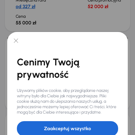
Miesięczna rata
Cena promocyjna
od 327 zł
52 000 zł
Cena
55 000 zł
Audi A4 35 TFSI
2022
97 916 km
Automat
Benzyna + Hybryda
35 TFSI
110 kW
Cenimy Twoją
Auta krajowe
35 TFSI
Salon Polska
Automat
prywatność
+4 kolejnych
Miesięczna rata
Cena promocyjna
od 565 zł
91 000 zł
Używamy plików cookie, aby przeglądanie naszej
Cena
witryny było dla Ciebie jak najwygodniejsze. Pliki
cookie służą nam do ulepszania naszych usług, a
95 000 zł
jednocześnie możemy lepiej oferować Ci treści, które
mogą być dla Ciebie interesujące i przydatne.
Audi A4
Zaakceptuj wszystko
2013
198 191 km
Automat
Diesel
2.0 TDI
105 kW