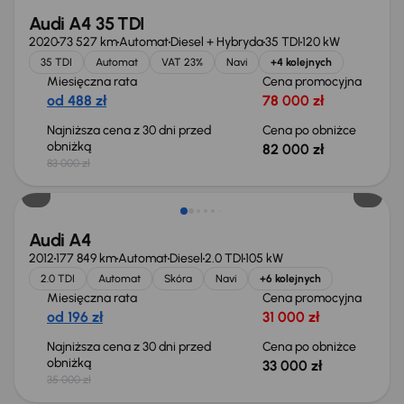
Audi A4 35 TDI
2020
73 527 km
Automat
Diesel + Hybryda
35 TDI
120 kW
35 TDI
Automat
VAT 23%
Navi
+4 kolejnych
Miesięczna rata
Cena promocyjna
od 488 zł
78 000 zł
Najniższa cena z 30 dni przed
Cena po obniżce
obniżką
82 000 zł
83 000 zł
Taniej o 2 000 zł
Audi A4
2012
177 849 km
Automat
Diesel
2.0 TDI
105 kW
2.0 TDI
Automat
Skóra
Navi
+6 kolejnych
Miesięczna rata
Cena promocyjna
od 196 zł
31 000 zł
Najniższa cena z 30 dni przed
Cena po obniżce
obniżką
33 000 zł
35 000 zł