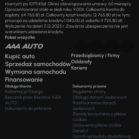
równych po 1079,43zł. Okres obowiązywania umowy: 60 miesięcy.
Oprocentowanie stałe w skali roku: 9,00%. Całkowita kwota do
zapłaty: 64 765,80 zł. Całkowity koszt kredytu: 12 765,80 zł (w tym
prowizja za udzielenie kredytu 1 040,00 zł, odsetki 11 725,80 zł).
Wyliczenie na dzień 11.12.2025 r. Zawarcie ubezpieczenia nie jest
warunkiem udzielenia kredytu.
Pokaż wszystko
Kupić auto
Przedsiębiorcy i firmy
Oddziały
Sprzedaż samochodów
Kariera
Wymiana samochodu
Finansowanie
Obsługa klienta
Dokumenty prawne
Reklamacje/Skarga
Regulamin strony
Rzecznik praw klientów AAA
Obsługa danych osobowych
AUTO
Przetwarzanie danych
Dokumenty do pobrania
osobowych
Zasady korzystania z plików
cookies
Ustawienia plików cookie
DataAct
Cennik sprzedaży dodatkowej