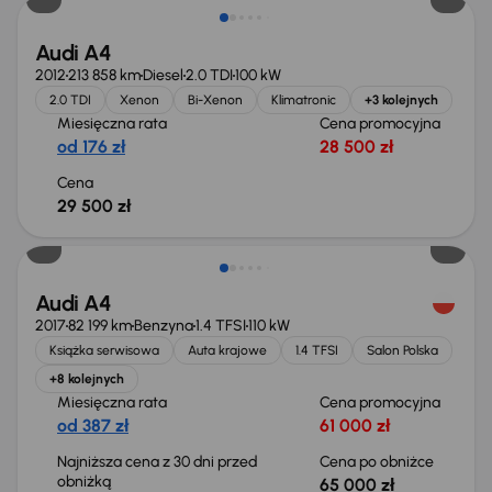
Audi A4
2012
213 858 km
Diesel
2.0 TDI
100 kW
2.0 TDI
Xenon
Bi-Xenon
Klimatronic
+3 kolejnych
Miesięczna rata
Cena promocyjna
od 176 zł
28 500 zł
Cena
29 500 zł
Taniej o 1 000 zł
Audi A4
2017
82 199 km
Benzyna
1.4 TFSI
110 kW
Książka serwisowa
Auta krajowe
1.4 TFSI
Salon Polska
+8 kolejnych
Miesięczna rata
Cena promocyjna
od 387 zł
61 000 zł
Najniższa cena z 30 dni przed
Cena po obniżce
obniżką
65 000 zł