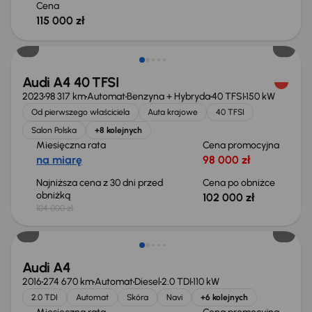
Cena
115 000 zł
Taniej o 2 000 zł
Audi A4 40 TFSI
2023
98 317 km
Automat
Benzyna + Hybryda
40 TFSI
150 kW
Od pierwszego właściciela
Auta krajowe
40 TFSI
Salon Polska
+8 kolejnych
Miesięczna rata
Cena promocyjna
na miarę
98 000 zł
Najniższa cena z 30 dni przed
Cena po obniżce
obniżką
102 000 zł
104 000 zł
Audi A4
2016
274 670 km
Automat
Diesel
2.0 TDI
110 kW
2.0 TDI
Automat
Skóra
Navi
+6 kolejnych