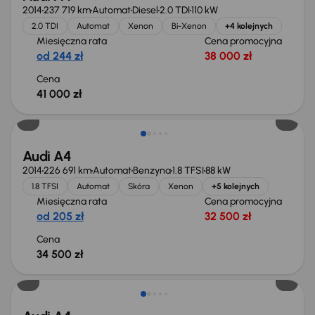
2014
237 719 km
Automat
Diesel
2.0 TDI
110 kW
2.0 TDI
Automat
Xenon
Bi-Xenon
+4 kolejnych
Miesięczna rata
Cena promocyjna
od 244 zł
38 000 zł
Cena
41 000 zł
Audi A4
2014
226 691 km
Automat
Benzyna
1.8 TFSI
88 kW
1.8 TFSI
Automat
Skóra
Xenon
+5 kolejnych
Miesięczna rata
Cena promocyjna
od 205 zł
32 500 zł
Cena
34 500 zł
Możliwość odliczenia VAT