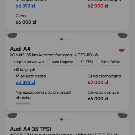
od 393 zł
62 000 zł
Cena
66 000 zł
Taniej o 1 000 zł
Audi A4
2016
143 185 km
Automat
Benzyna
1.4 TFSI
110 kW
Książka serwisowa
Auta krajowe
1.4 TFSI
Salon Polska
+10 kolejnych
Miesięczna rata
Cena promocyjna
od 393 zł
62 000 zł
Najniższa cena z 30 dni przed
Cena po obniżce
obniżką
66 000 zł
67 000 zł
Taniej o 1 000 zł
Audi A4 35 TFSI