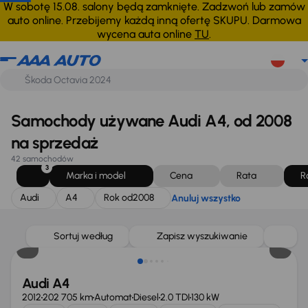
Audi
A4
Rok od
2008
Anuluj wszystko
W sobotę 15.08. salony będą zamknięte. Zadzwoń lub zamów
auto online. Przebijemy każdą inną ofertę SKUPU. Darmowa
wycena auta online
TU
.
Samochody używane Audi A4, od 2008
na sprzedaż
42 samochodów
3
Marka i model
Cena
Rata
R
Audi
A4
Rok od
2008
Anuluj wszystko
Sortuj według
Zapisz wyszukiwanie
Audi A4
2012
202 705 km
Automat
Diesel
2.0 TDI
130 kW