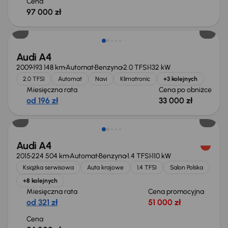
Cena
97 000 zł
Taniej o 1 000 zł
Audi A4
2009
193 148 km
Automat
Benzyna
2.0 TFSI
132 kW
2.0 TFSI
Automat
Navi
Klimatronic
+3 kolejnych
Miesięczna rata
Cena po obniżce
od 196 zł
33 000 zł
Audi A4
2015
224 504 km
Automat
Benzyna
1.4 TFSI
110 kW
Książka serwisowa
Auta krajowe
1.4 TFSI
Salon Polska
+8 kolejnych
Miesięczna rata
Cena promocyjna
od 321 zł
51 000 zł
Cena