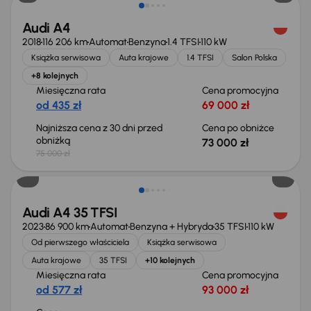
Audi A4
2018
116 206 km
Automat
Benzyna
1.4 TFSI
110 kW
Książka serwisowa
Auta krajowe
1.4 TFSI
Salon Polska
+8 kolejnych
Miesięczna rata
Cena promocyjna
od 435 zł
69 000 zł
Najniższa cena z 30 dni przed
Cena po obniżce
obniżką
73 000 zł
75 000 zł
Możliwość odliczenia VAT
Audi A4 35 TFSI
2023
86 900 km
Automat
Benzyna + Hybryda
35 TFSI
110 kW
Od pierwszego właściciela
Książka serwisowa
Auta krajowe
35 TFSI
+10 kolejnych
Miesięczna rata
Cena promocyjna
od 577 zł
93 000 zł