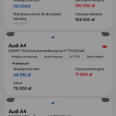
Miesięczna rata
Cena promocyjna
na miarę
100 000 zł
Najniższa cena z 30 dni przed
Cena po obniżce
obniżką
104 000 zł
105 000 zł
Możliwość odliczenia VAT
Audi A4
2018
95 755 km
Automat
Benzyna
1.4 TFSI
110 kW
Książka serwisowa
Auta krajowe
1.4 TFSI
Salon Polska
+8 kolejnych
Miesięczna rata
Cena promocyjna
od 446 zł
71 000 zł
Cena
75 000 zł
Audi A4