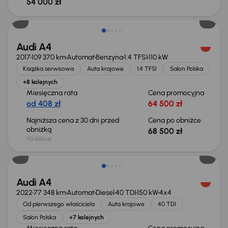
54 000 zł
Taniej o 1 500 zł
Audi A4
2017
109 370 km
Automat
Benzyna
1.4 TFSI
110 kW
Książka serwisowa
Auta krajowe
1.4 TFSI
Salon Polska
+8 kolejnych
Miesięczna rata
Cena promocyjna
od 408 zł
64 500 zł
Najniższa cena z 30 dni przed
Cena po obniżce
obniżką
68 500 zł
70 000 zł
Taniej o 1 000 zł
Audi A4
2022
77 348 km
Automat
Diesel
40 TDI
150 kW
4x4
Od pierwszego właściciela
Auta krajowe
40 TDI
Salon Polska
+7 kolejnych