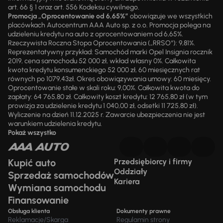
art. 66 § 1 oraz art. 556 Kodeksu cywilnego.
Promocja „Oprocentowanie od 6,65%”
obowiązuje we wszystkich
placówkach Autocentrum AAA Auto sp. z o.o. Promocja polega na
udzieleniu kredytu na auto z oprocentowaniem od 6,65%.
Rzeczywista Roczna Stopa Oprocentowania („RRSO“): 9,81%.
Reprezentatywny przykład: Samochód marki Opel Insignia rocznik
2019, cena samochodu 52 000 zł, wkład własny 0%. Całkowita
kwota kredytu konsumenckiego 52 000 zł, 60 miesięcznych rat
równych po 1079,43zł. Okres obowiązywania umowy: 60 miesięcy.
Oprocentowanie stałe w skali roku: 9,00%. Całkowita kwota do
zapłaty: 64 765,80 zł. Całkowity koszt kredytu: 12 765,80 zł (w tym
prowizja za udzielenie kredytu 1 040,00 zł, odsetki 11 725,80 zł).
Wyliczenie na dzień 11.12.2025 r. Zawarcie ubezpieczenia nie jest
warunkiem udzielenia kredytu.
Pokaż wszystko
Kupić auto
Przedsiębiorcy i firmy
Oddziały
Sprzedaż samochodów
Kariera
Wymiana samochodu
Finansowanie
Obsługa klienta
Dokumenty prawne
Reklamacje/Skarga
Regulamin strony