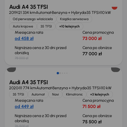
Audi A4 35 TFSI
2019
121 334 km
Automat
Benzyna + Hybryda
35 TFSI
110 kW
Od pierwszego właściciela
Książka serwisowa
Auta krajowe
35 TFSI
+10 kolejnych
Miesięczna rata
Cena promocyjna
od 458 zł
73 000 zł
Najniższa cena z 30 dni przed
Cena po obniżce
obniżką
77 000 zł
78 000 zł
Taniej o 1 000 zł
Audi A4 35 TFSI
2020
111 774 km
Automat
Benzyna + Hybryda
35 TFSI
110 kW
35 TFSI
Automat
Navi
Klimatronic
+3 kolejnych
Miesięczna rata
Cena promocyjna
od 449 zł
71 500 zł
Najniższa cena z 30 dni przed
Cena po obniżce
obniżką
75 500 zł
76 500 zł