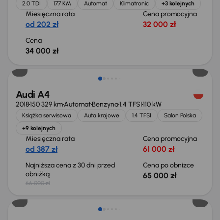
2.0 TDI
177 KM
Automat
Klimatronic
+3 kolejnych
Miesięczna rata
Cena promocyjna
od 202 zł
32 000 zł
Cena
34 000 zł
Taniej o 1 000 zł
Audi A4
2018
150 329 km
Automat
Benzyna
1.4 TFSI
110 kW
Książka serwisowa
Auta krajowe
1.4 TFSI
Salon Polska
+9 kolejnych
Miesięczna rata
Cena promocyjna
od 387 zł
61 000 zł
Najniższa cena z 30 dni przed
Cena po obniżce
obniżką
65 000 zł
66 000 zł