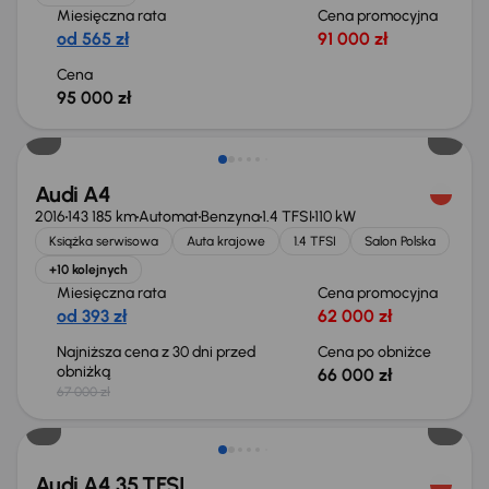
Miesięczna rata
Cena promocyjna
od 565 zł
91 000 zł
Cena
95 000 zł
Taniej o 1 000 zł
Audi A4
2016
143 185 km
Automat
Benzyna
1.4 TFSI
110 kW
Książka serwisowa
Auta krajowe
1.4 TFSI
Salon Polska
+10 kolejnych
Miesięczna rata
Cena promocyjna
od 393 zł
62 000 zł
Najniższa cena z 30 dni przed
Cena po obniżce
obniżką
66 000 zł
67 000 zł
Taniej o 3 000 zł
Audi A4 35 TFSI