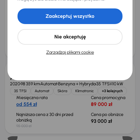
Audi A4
2014
306 996 km
Diesel
2.0 TDI
105 kW
Zaakceptuj wszystko
2.0 TDI
Skóra
Navi
Xenon
+4 kolejnych
Miesięczna rata
Cena promocyjna
od 188 zł
29 500 zł
Nie akceptuję
Cena
31 500 zł
Zarządzaj plikami cookie
Taniej o 2 000 zł
Audi A4 35 TFSI
2020
98 359 km
Automat
Benzyna + Hybryda
35 TFSI
110 kW
35 TFSI
Automat
Skóra
Klimatronic
+3 kolejnych
Miesięczna rata
Cena promocyjna
od 554 zł
89 000 zł
Najniższa cena z 30 dni przed
Cena po obniżce
obniżką
93 000 zł
95 000 zł
Taniej o 2 000 zł