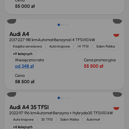
Cena
55 000 zł
Audi A4
2017
227 981 km
Automat
Benzyna
1.4 TFSI
110 kW
Książka serwisowa
Auta krajowe
1.4 TFSI
Salon Polska
+9 kolejnych
Miesięczna rata
Cena promocyjna
od 348 zł
55 500 zł
Cena
58 500 zł
Audi A4 35 TFSI
2022
97 916 km
Automat
Benzyna + Hybryda
35 TFSI
110 kW
Auta krajowe
35 TFSI
Salon Polska
Automat
+4 kolejnych