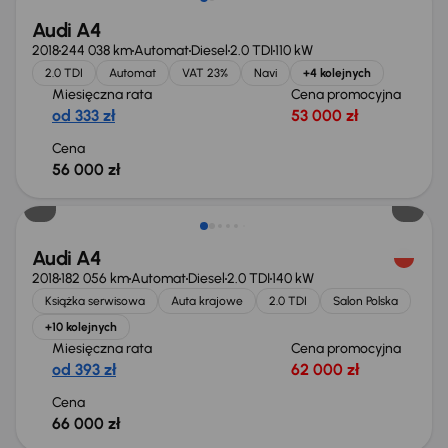
Audi A4
2018
244 038 km
Automat
Diesel
2.0 TDI
110 kW
2.0 TDI
Automat
VAT 23%
Navi
+4 kolejnych
Miesięczna rata
Cena promocyjna
od 333 zł
53 000 zł
Cena
56 000 zł
Audi A4
2018
182 056 km
Automat
Diesel
2.0 TDI
140 kW
Książka serwisowa
Auta krajowe
2.0 TDI
Salon Polska
+10 kolejnych
Miesięczna rata
Cena promocyjna
od 393 zł
62 000 zł
Cena
66 000 zł
Taniej o 2 000 zł