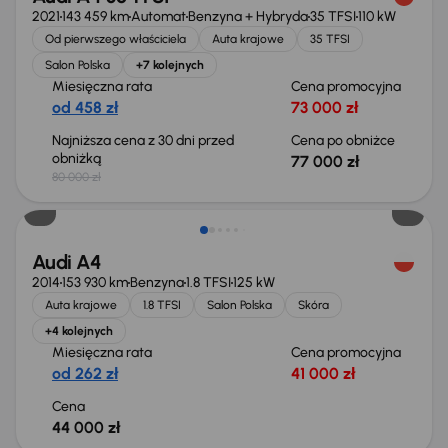
2021
143 459 km
Automat
Benzyna + Hybryda
35 TFSI
110 kW
Od pierwszego właściciela
Auta krajowe
35 TFSI
Salon Polska
+7 kolejnych
Miesięczna rata
Cena promocyjna
od 458 zł
73 000 zł
Najniższa cena z 30 dni przed
Cena po obniżce
obniżką
77 000 zł
80 000 zł
Świeżo skupione
Audi A4
2014
153 930 km
Benzyna
1.8 TFSI
125 kW
Auta krajowe
1.8 TFSI
Salon Polska
Skóra
+4 kolejnych
Miesięczna rata
Cena promocyjna
od 262 zł
41 000 zł
Cena
44 000 zł
Taniej o 1 000 zł