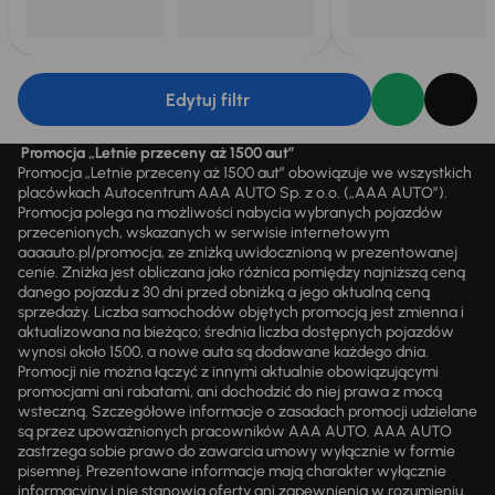
Edytuj filtr
Promocja „Letnie przeceny aż 1500 aut”
Promocja „Letnie przeceny aż 1500 aut” obowiązuje we wszystkich
placówkach Autocentrum AAA AUTO Sp. z o.o. („AAA AUTO”).
Promocja polega na możliwości nabycia wybranych pojazdów
przecenionych, wskazanych w serwisie internetowym
aaaauto.pl/promocja, ze zniżką uwidocznioną w prezentowanej
cenie. Zniżka jest obliczana jako różnica pomiędzy najniższą ceną
danego pojazdu z 30 dni przed obniżką a jego aktualną ceną
sprzedaży. Liczba samochodów objętych promocją jest zmienna i
aktualizowana na bieżąco; średnia liczba dostępnych pojazdów
wynosi około 1500, a nowe auta są dodawane każdego dnia.
Promocji nie można łączyć z innymi aktualnie obowiązującymi
promocjami ani rabatami, ani dochodzić do niej prawa z mocą
wsteczną. Szczegółowe informacje o zasadach promocji udzielane
są przez upoważnionych pracowników AAA AUTO. AAA AUTO
zastrzega sobie prawo do zawarcia umowy wyłącznie w formie
pisemnej. Prezentowane informacje mają charakter wyłącznie
informacyjny i nie stanowią oferty ani zapewnienia w rozumieniu