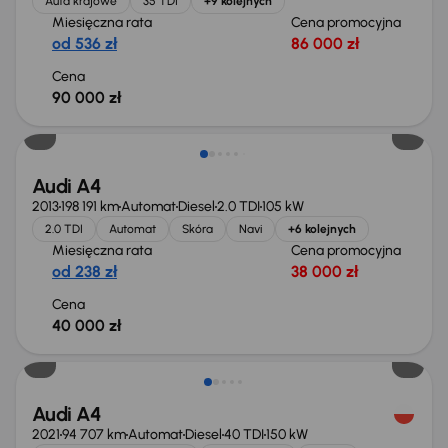
Auta krajowe
35 TDI
+9 kolejnych
Miesięczna rata
Cena promocyjna
od 536 zł
86 000 zł
Cena
90 000 zł
Świeżo skupione
Audi A4
2013
198 191 km
Automat
Diesel
2.0 TDI
105 kW
2.0 TDI
Automat
Skóra
Navi
+6 kolejnych
Miesięczna rata
Cena promocyjna
od 238 zł
38 000 zł
Cena
40 000 zł
Taniej o 500 zł
Audi A4
2021
94 707 km
Automat
Diesel
40 TDI
150 kW