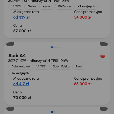
2017
197 483 km
Benzyna
1.4 TFSI
110 kW
1.4 TFSI
Skóra
Xenon
Bi-Xenon
+3 kolejnych
Miesięczna rata
Cena promocyjna
od 339 zł
54 000 zł
Cena
57 000 zł
Audi A4
2017
74 979 km
Benzyna
1.4 TFSI
110 kW
Auta krajowe
1.4 TFSI
Salon Polska
Navi
+6 kolejnych
Miesięczna rata
Cena promocyjna
od 417 zł
66 000 zł
Cena
70 000 zł
Taniej o 1 000 zł