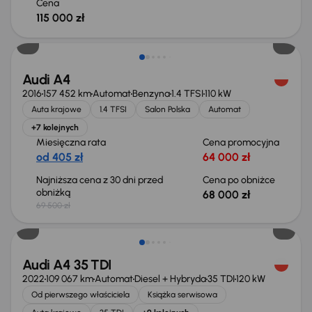
Cena
115 000 zł
Taniej o 1 500 zł
Audi A4
2016
157 452 km
Automat
Benzyna
1.4 TFSI
110 kW
Auta krajowe
1.4 TFSI
Salon Polska
Automat
+7 kolejnych
Miesięczna rata
Cena promocyjna
od 405 zł
64 000 zł
Najniższa cena z 30 dni przed
Cena po obniżce
obniżką
68 000 zł
69 500 zł
Możliwość odliczenia VAT
Audi A4 35 TDI
2022
109 067 km
Automat
Diesel + Hybryda
35 TDI
120 kW
Od pierwszego właściciela
Książka serwisowa