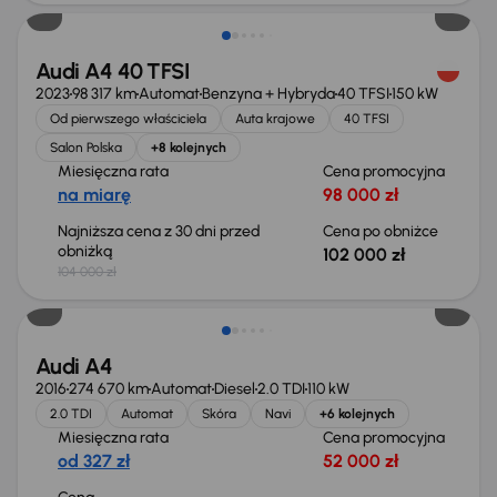
Audi A4 40 TFSI
2023
98 317 km
Automat
Benzyna + Hybryda
40 TFSI
150 kW
Od pierwszego właściciela
Auta krajowe
40 TFSI
Salon Polska
+8 kolejnych
Miesięczna rata
Cena promocyjna
na miarę
98 000 zł
Najniższa cena z 30 dni przed
Cena po obniżce
obniżką
102 000 zł
104 000 zł
Audi A4
2016
274 670 km
Automat
Diesel
2.0 TDI
110 kW
2.0 TDI
Automat
Skóra
Navi
+6 kolejnych
Miesięczna rata
Cena promocyjna
od 327 zł
52 000 zł