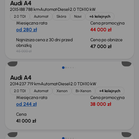
Audi A4
2015
188 788 km
Automat
Diesel
2.0 TDI
110 kW
2.0 TDI
Automat
Skóra
Navi
+6 kolejnych
Miesięczna rata
Cena promocyjna
od 280 zł
44 000 zł
Najniższa cena z 30 dni przed
Cena po obniżce
obniżką
47 000 zł
45 000 zł
Audi A4
2014
237 719 km
Automat
Diesel
2.0 TDI
110 kW
2.0 TDI
Automat
Xenon
Bi-Xenon
+4 kolejnych
Miesięczna rata
Cena promocyjna
od 244 zł
38 000 zł
Cena
41 000 zł
Możliwość odliczenia VAT