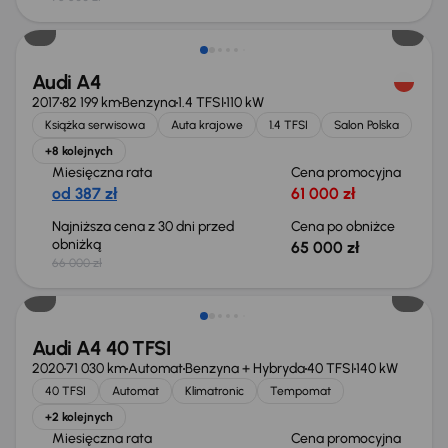
Taniej o 1 000 zł
Audi A4
2017
82 199 km
Benzyna
1.4 TFSI
110 kW
Książka serwisowa
Auta krajowe
1.4 TFSI
Salon Polska
+8 kolejnych
Miesięczna rata
Cena promocyjna
od 387 zł
61 000 zł
Najniższa cena z 30 dni przed
Cena po obniżce
obniżką
65 000 zł
66 000 zł
Taniej o 1 000 zł
Audi A4 40 TFSI
2020
71 030 km
Automat
Benzyna + Hybryda
40 TFSI
140 kW
40 TFSI
Automat
Klimatronic
Tempomat
+2 kolejnych
Miesięczna rata
Cena promocyjna