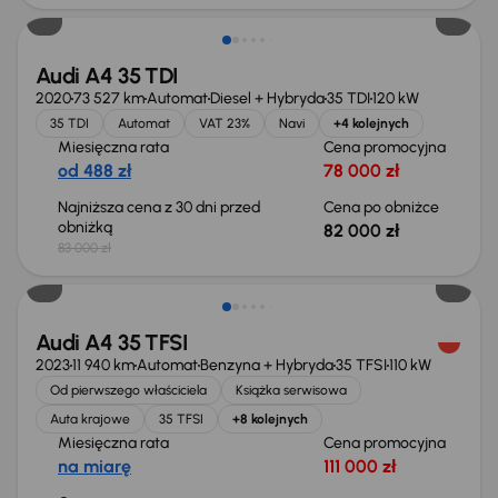
Audi A4 35 TDI
2020
73 527 km
Automat
Diesel + Hybryda
35 TDI
120 kW
35 TDI
Automat
VAT 23%
Navi
+4 kolejnych
Miesięczna rata
Cena promocyjna
od 488 zł
78 000 zł
Najniższa cena z 30 dni przed
Cena po obniżce
obniżką
82 000 zł
83 000 zł
Audi A4 35 TFSI
2023
11 940 km
Automat
Benzyna + Hybryda
35 TFSI
110 kW
Od pierwszego właściciela
Książka serwisowa
Auta krajowe
35 TFSI
+8 kolejnych
Miesięczna rata
Cena promocyjna
na miarę
111 000 zł