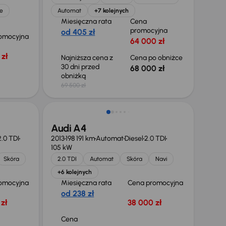
e
Automat
+7 kolejnych
Miesięczna rata
Cena
promocyjna
od 405 zł
omocyjna
64 000 zł
zł
Najniższa cena z
Cena po obniżce
30 dni przed
68 000 zł
obniżką
69 500 zł
Audi A4
2.0 TDI
2013
198 191 km
Automat
Diesel
2.0 TDI
105 kW
Skóra
2.0 TDI
Automat
Skóra
Navi
+6 kolejnych
omocyjna
Miesięczna rata
Cena promocyjna
od 238 zł
zł
38 000 zł
Cena