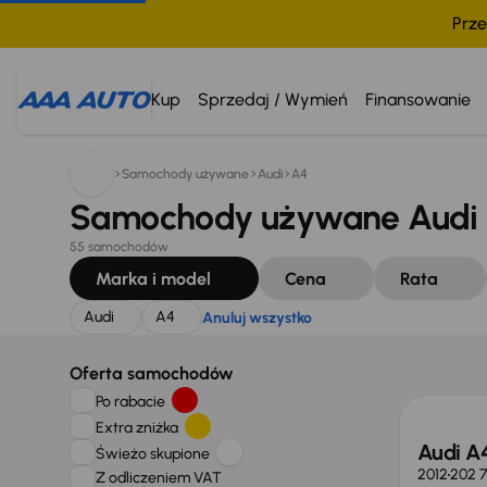
Prze
Szukam:
Audi
A4
Anuluj wszystko
Kup
Sprzedaj / Wymień
Finansowanie
Samochody używane
Audi
A4
Samochody używane Audi 
55 samochodów
Marka i model
Cena
Rata
Audi
A4
Anuluj wszystko
Oferta samochodów
Po rabacie
Extra zniżka
Audi A
Świeżo skupione
2012
202 
Z odliczeniem VAT