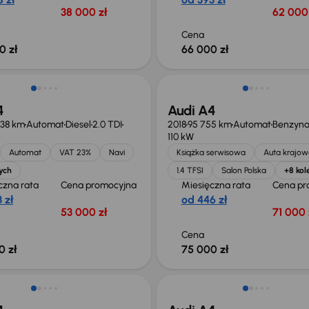
38 000 zł
62 000 
Cena
0 zł
66 000 zł
ość odliczenia VAT
Możliwość odliczenia VAT
4
Audi A4
038 km
Automat
Diesel
2.0 TDI
2018
95 755 km
Automat
Benzyn
110 kW
Automat
VAT 23%
Navi
Książka serwisowa
Auta krajow
ych
1.4 TFSI
Salon Polska
+8 kol
czna rata
Cena promocyjna
Miesięczna rata
Cena pr
 zł
od 446 zł
53 000 zł
71 000 
Cena
0 zł
75 000 zł
Taniej o 1 000 zł