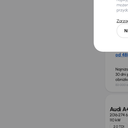
możemy
przyd
Audi A4
Zarząd
2020
73 5
35 TDI
120
N
35 TDI
+4 kolejn
Miesię
od 488
Najniż
30 dni
obniż
83 000 z
Audi A
2016
274 
110 kW
2.0 TDI