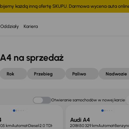
bijemy każdą inną ofertę SKUPU. Darmowa wycena auta onli
Oddziały
Kariera
A4 na sprzedaż
Rok
Przebieg
Paliwo
Nadwozie
Taniej o 1 000 zł
Otwieranie samochodów w nowej karcie
4
Audi A4
705 km
Automat
Diesel
2.0 TDI
2018
150 329 km
Automat
Benzyn