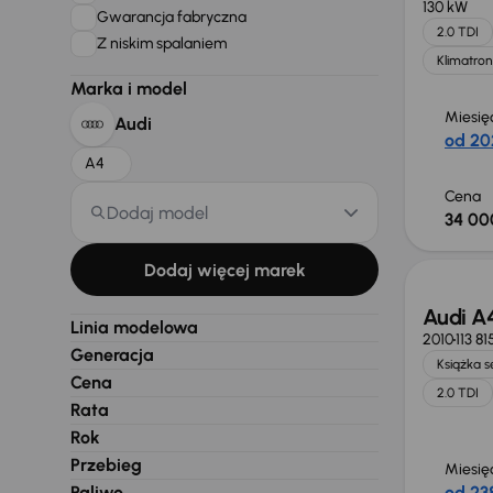
130 kW
Gwarancja fabryczna
2.0 TDI
Z niskim spalaniem
Klimatron
Marka i model
Miesię
Audi
od 20
A4
Cena
Dodaj model
34 00
Dodaj więcej marek
Audi A
Linia modelowa
2010
113 8
Generacja
Książka 
Cena
2.0 TDI
Rata
Rok
Przebieg
Miesię
Paliwo
od 238