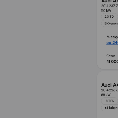
Audi A
2014
237 7
110 kW
2.0 TDI
Bi-Xenon
Miesię
od 244
Cena
41 000
Audi A
2014
226 6
88 kW
1.8 TFSI
+5 kolejn