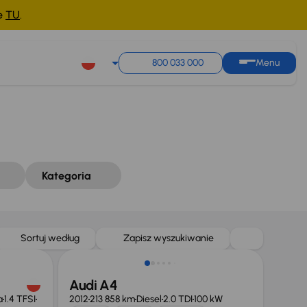
ne
TU
.
Sortuj według
Zapisz wyszukiwanie
800 033 000
Menu
Kategoria
Sortuj według
Zapisz wyszukiwanie
Audi A4
a
1.4 TFSI
2012
213 858 km
Diesel
2.0 TDI
100 kW