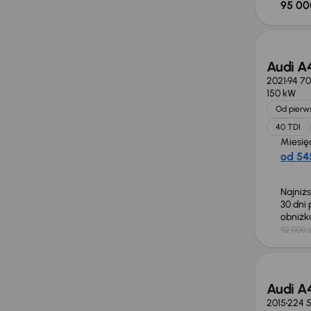
95 00
Taniej 
Audi A
2021
94 7
150 kW
Od pierws
40 TDI
Miesię
od 545
Najniż
30 dni
obniż
92 000 z
Audi A
2015
224 