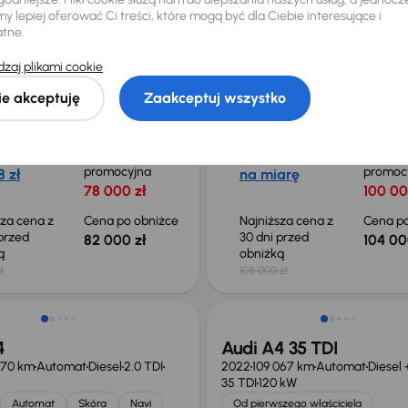
 lepiej oferować Ci treści, które mogą być dla Ciebie interesujące i
atne.
 35 TDI
Audi A4 40 TFSI
zaj plikami cookie
27 km
Automat
Diesel + Hybryda
2023
98 317 km
Automat
 kW
Benzyna + Hybryda
40 TFSI
150 
ie akceptuję
Zaakceptuj wszystko
Automat
VAT 23%
Navi
Od pierwszego właściciela
Auta
ych
40 TFSI
Salon Polska
+8 kol
czna rata
Cena
Miesięczna rata
Cena
promocyjna
promoc
 zł
na miarę
78 000 zł
100 00
sza cena z
Cena po obniżce
Najniższa cena z
Cena po
 przed
30 dni przed
82 000 zł
104 00
ką
obniżką
ł
105 000 zł
Możliwość odliczenia VAT
4
Audi A4 35 TDI
670 km
Automat
Diesel
2.0 TDI
2022
109 067 km
Automat
Diesel
35 TDI
120 kW
Automat
Skóra
Navi
Od pierwszego właściciela