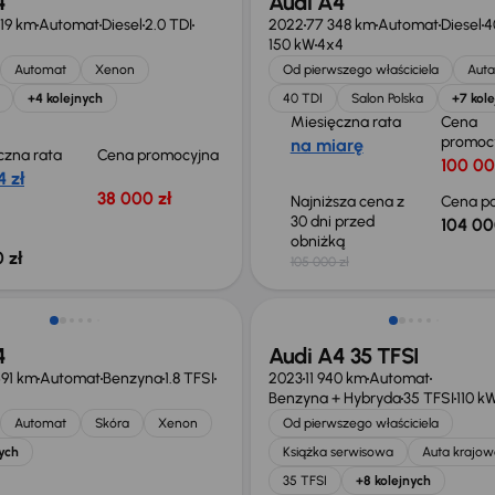
4
Audi A4
19 km
Automat
Diesel
2.0 TDI
2022
77 348 km
Automat
Diesel
4
150 kW
4x4
Automat
Xenon
Od pierwszego właściciela
Auta
+4 kolejnych
40 TDI
Salon Polska
+7 kol
Miesięczna rata
Cena
promoc
na miarę
czna rata
Cena promocyjna
100 00
 zł
38 000 zł
Najniższa cena z
Cena po
30 dni przed
104 00
obniżką
 zł
105 000 zł
4
Audi A4 35 TFSI
91 km
Automat
Benzyna
1.8 TFSI
2023
11 940 km
Automat
Benzyna + Hybryda
35 TFSI
110 k
Automat
Skóra
Xenon
Od pierwszego właściciela
ych
Książka serwisowa
Auta krajow
35 TFSI
+8 kolejnych