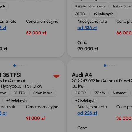
ych
Książka serwisowa
Auta krajow
35 TDI
+9 kolejnych
czna rata
Cena promocyjna
Miesięczna rata
Cena pr
 zł
od 536 zł
52 000 zł
86 000 
Cena
0 zł
90 000 zł
 35 TFSI
Audi A4
16 km
Automat
2012
247 092 km
Automat
Diesel
 Hybryda
35 TFSI
110 kW
130 kW
jowe
35 TFSI
Salon Polska
2.0 TDI
177 KM
Automat
+4 kolejnych
+5 kolejnych
czna rata
Cena promocyjna
Miesięczna rata
Cena pr
 zł
od 226 zł
91 000 zł
36 000 
Cena