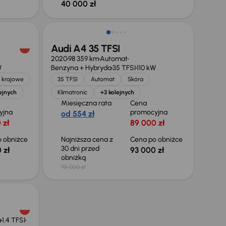
40 000 zł
Taniej o 2 000 zł
Audi A4 35 TFSI
2020
98 359 km
Automat
W
Benzyna + Hybryda
35 TFSI
110 kW
 krajowe
35 TFSI
Automat
Skóra
ejnych
Klimatronic
+3 kolejnych
Miesięczna rata
Cena
yjna
promocyjna
od 554 zł
 zł
89 000 zł
 obniżce
Najniższa cena z
Cena po obniżce
30 dni przed
 zł
93 000 zł
obniżką
95 000 zł
a
1.4 TFSI