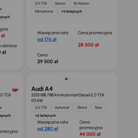
2.0 TDI
Xenon
Bi-Xenon
e
Klimatronic
+3 kolejnych
ejnych
yjna
Miesięczna rata
Cena promocyjna
 zł
od 176 zł
28 500 zł
 obniżce
 zł
Cena
29 500 zł
Audi A4
.0 TDI
2015
188 788 km
Automat
Diesel
2.0 TDI
110 kW
e
2.0 TDI
Automat
Skóra
Navi
lejnych
+6 kolejnych
Miesięczna rata
Cena
promocyjna
od 280 zł
omocyjna
44 000 zł