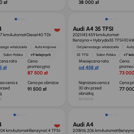
0 zł
38 000 zł
o 500 zł
Taniej o 3 000 zł
4
Audi A4 35 TFSI
07 km
Automat
Diesel
40 TDI
2021
143 459 km
Automat
Benzyna + Hybryda
35 TFSI
110 k
zego właściciela
Auta krajowe
Od pierwszego właściciela
Auta
Salon Polska
+9 kolejnych
35 TFSI
Salon Polska
+7 kol
czna rata
Cena
Miesięczna rata
Cena
promocyjna
promoc
 zł
od 458 zł
87 500 zł
73 000
sza cena z
Cena po obniżce
Najniższa cena z
Cena po
 przed
30 dni przed
91 500 zł
77 000
ką
obniżką
ł
80 000 zł
Taniej o 2 000 zł
4
Audi A4
504 km
Automat
Benzyna
1.4 TFSI
2018
116 206 km
Automat
Benzyn