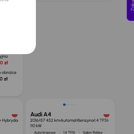
kW
 krajowe
ejnych
yjna
0 zł
 obniżce
0 zł
Taniej o 1 500 zł
Audi A4
 + Hybryda
2016
157 452 km
Automat
Benzyna
1.4 TFSI
110 kW
Auta krajowe
1.4 TFSI
Salon Polska