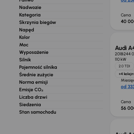
Nadwozie
Kategoria
Cena
40 00
Skrzynia biegów
Możliw
Napęd
Kolor
Moc
Audi A
Wyposażenie
2018
244 
Silnik
110 kW
2.0 TDI
Pojemność silnika
Średnie zużycie
+4 kolejn
Miesię
Norma emisji
od 333
Emisje CO₂
Liczba drzwi
Cena
Siedzenia
56 00
Stan samochodu