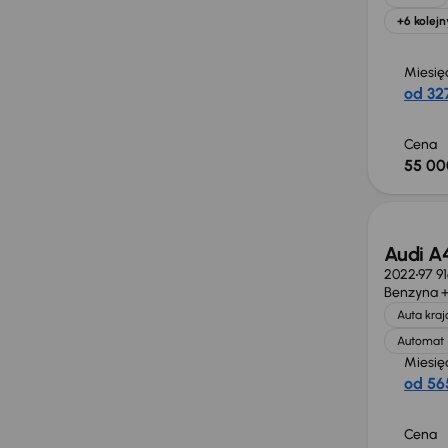
+6 kolejn
Miesię
od 327
Cena
55 00
Audi A4
2022
97 9
Benzyna +
Auta kra
Automat
Miesię
od 565
Cena