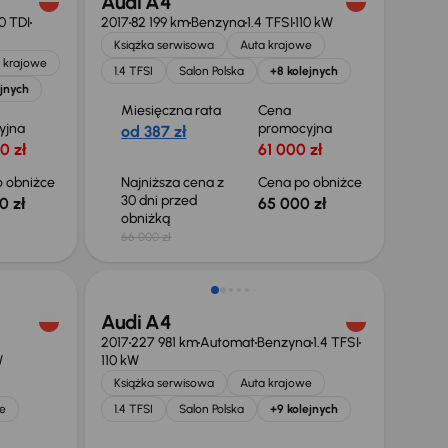
Audi A4
0 TDI
2017
82 199 km
Benzyna
1.4 TFSI
110 kW
Książka serwisowa
Auta krajowe
 krajowe
1.4 TFSI
Salon Polska
+8 kolejnych
ejnych
Miesięczna rata
Cena
yjna
promocyjna
od 387 zł
0 zł
61 000 zł
 obniżce
Najniższa cena z
Cena po obniżce
30 dni przed
0 zł
65 000 zł
obniżką
66 000 zł
Świeżo skupione
Audi A4
2017
227 981 km
Automat
Benzyna
1.4 TFSI
W
110 kW
Książka serwisowa
Auta krajowe
e
1.4 TFSI
Salon Polska
+9 kolejnych