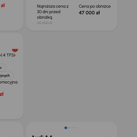
zł
Najniższa cena z
Cena po obniżce
30 dni przed
47 000 zł
obniżką
45 000 zł
a
1.4 TFSI
e
ejnych
omocyjna
zł
Taniej o 1 000 zł