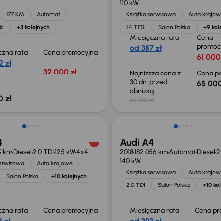
110 kW
177 KM
Automat
Książka serwisowa
Auta krajow
ic
+3 kolejnych
1.4 TFSI
Salon Polska
+9 kol
Miesięczna rata
Cena
promoc
od 387 zł
czna rata
Cena promocyjna
61 000
2 zł
32 000 zł
Najniższa cena z
Cena po
30 dni przed
65 000
obniżką
0 zł
66 000 zł
4
Audi A4
15 km
Diesel
2.0 TDI
125 kW
4x4
2018
182 056 km
Automat
Diesel
2
140 kW
serwisowa
Auta krajowe
Książka serwisowa
Auta krajow
Salon Polska
+10 kolejnych
2.0 TDI
Salon Polska
+10 ko
czna rata
Cena promocyjna
Miesięczna rata
Cena pr
 zł
od 393 zł