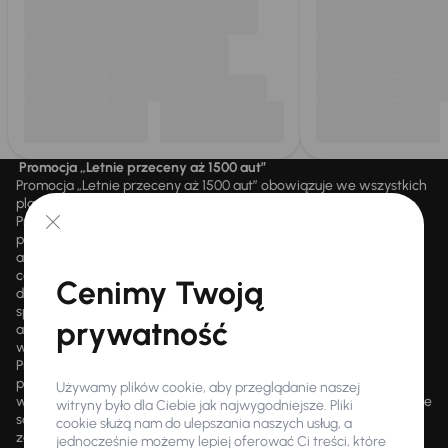
Promocja „Letnie przeceny aż 1500 aut”
Promocja „Letnie przeceny aż 1500 aut” obowiązuje we wszystkich
placówkach Autocentrum AAA AUTO Sp. z o.o. („AAA AUTO”).
Promocja polega na możliwości nabycia wybranych pojazdów
przecenionych, wskazanych w serwisie internetowym
aaaauto.pl/promocja, ze zniżką uwidocznioną w prezentowanej
cenie. Zniżka jest obliczana jako różnica pomiędzy najniższą ceną
Cenimy Twoją
danego pojazdu z 30 dni przed obniżką a jego aktualną ceną
sprzedaży. Liczba samochodów objętych promocją jest zmienna i
prywatność
aktualizowana na bieżąco; średnia liczba dostępnych pojazdów
wynosi około 1500, a nowe auta są dodawane każdego dnia.
Promocji nie można łączyć z innymi aktualnie obowiązującymi
promocjami ani rabatami, ani dochodzić do niej prawa z mocą
Używamy plików cookie, aby przeglądanie naszej
wsteczną. Szczegółowe informacje o zasadach promocji udzielane
witryny było dla Ciebie jak najwygodniejsze. Pliki
są przez upoważnionych pracowników AAA AUTO. AAA AUTO
cookie służą nam do ulepszania naszych usług, a
zastrzega sobie prawo do zawarcia umowy wyłącznie w formie
jednocześnie możemy lepiej oferować Ci treści, które