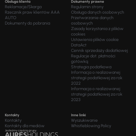
Obsługa klienta
Dokumenty prawne
Reklamacje/Skarga
Regulamin strony
Rzecznik praw klientów AAA
Obsługa danych osobowych
AUTO
Przetwarzanie danych
Dokumenty do pobrania
osobowych
Zasady korzystania z plików
cookies
Ustawienia plików cookie
DataAct
Cennik sprzedaży dodatkowej
Regulacje dot. płatności
gotówką
Strategia podatkowa
Informacja o realizowanej
strategii podatkowej za rok
2022
Informacja o realizowanej
strategii podatkowej za rok
2023
Kontakty
Inne linki
Kontakty
Wyszukiwanie
Kontakty dla mediów
Whistleblowing Policy
Jesteśmy częścią grupy