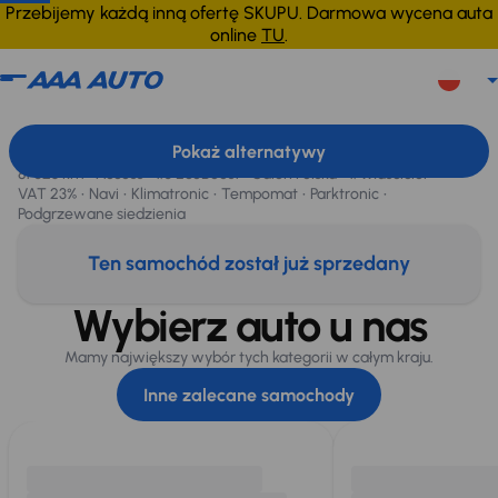
Przebijemy każdą inną ofertę SKUPU. Darmowa wycena auta
online
TU
.
Ford Focus
2024
81 023 km
Ford Focus
, 2024
Pokaż alternatywy
Sprzedane
81 023 km
Access
1.0 EcoBoost
Salon Polska
1. Właściciel
VAT 23%
Navi
Klimatronic
Tempomat
Parktronic
Podgrzewane siedzienia
Ten samochód został już sprzedany
Wybierz auto u nas
Mamy największy wybór tych kategorii w całym kraju.
Inne zalecane samochody