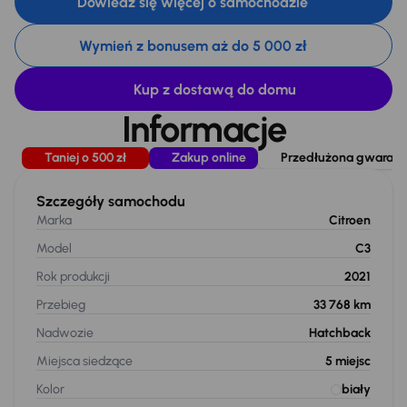
Dowiedz się więcej o samochodzie
Wymień z bonusem aż do 5 000 zł
Kup z dostawą do domu
Informacje
Taniej o 500 zł
Zakup online
Przedłużona gwarancj
Szczegóły samochodu
Marka
Citroen
Model
C3
Rok produkcji
2021
Przebieg
33 768 km
Nadwozie
Hatchback
Miejsca siedzące
5
miejsc
Kolor
biały