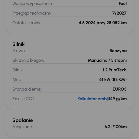
Wersja wyposażenia
Feel
Przegląd techniczny
7/2027
Ostatni serwis
4.6.2024 przy 28 052 km
Silnik
Paliwo
Benzyna
Skrzynia biegów
Manualna
/ 5 stopni
Silnik
1.2 PureTech
Moc
61 kW
(83 KM)
Standard emisji
EURO5
Emisje CO2
Kalkulator emisji
149 g/km
Spalanie
Połączone
6.2 l/100km