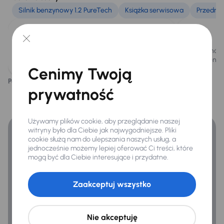
Silnik benzynowy 1.2 PureTech
Książka serwisowa
Przednie
ESP
Kontrola tlaku v pneumatikách
Pojazd posiada książkę serwisową.
Samochód 
silnik benz
Ogólne
Cenimy Twoją
Hf
Podoba ci się ten opis?
Tak
Nie
Finansowanie
prywatność
Połączenie USB (audio)
Zyskaj lepsze warunki finansowania niż v banku.
Używamy plików cookie, aby przeglądanie naszej
witryny było dla Ciebie jak najwygodniejsze. Pliki
cookie służą nam do ulepszania naszych usług, a
jednocześnie możemy lepiej oferować Ci treści, które
mogą być dla Ciebie interesujące i przydatne.
Zaakceptuj wszystko
Nie akceptuję