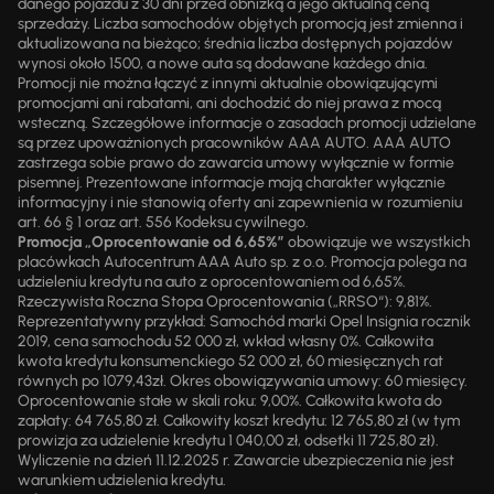
danego pojazdu z 30 dni przed obniżką a jego aktualną ceną
sprzedaży. Liczba samochodów objętych promocją jest zmienna i
aktualizowana na bieżąco; średnia liczba dostępnych pojazdów
wynosi około 1500, a nowe auta są dodawane każdego dnia.
Promocji nie można łączyć z innymi aktualnie obowiązującymi
promocjami ani rabatami, ani dochodzić do niej prawa z mocą
wsteczną. Szczegółowe informacje o zasadach promocji udzielane
są przez upoważnionych pracowników AAA AUTO. AAA AUTO
zastrzega sobie prawo do zawarcia umowy wyłącznie w formie
pisemnej. Prezentowane informacje mają charakter wyłącznie
informacyjny i nie stanowią oferty ani zapewnienia w rozumieniu
art. 66 § 1 oraz art. 556 Kodeksu cywilnego.
Promocja „Oprocentowanie od 6,65%”
obowiązuje we wszystkich
placówkach Autocentrum AAA Auto sp. z o.o. Promocja polega na
udzieleniu kredytu na auto z oprocentowaniem od 6,65%.
Rzeczywista Roczna Stopa Oprocentowania („RRSO“): 9,81%.
Reprezentatywny przykład: Samochód marki Opel Insignia rocznik
2019, cena samochodu 52 000 zł, wkład własny 0%. Całkowita
kwota kredytu konsumenckiego 52 000 zł, 60 miesięcznych rat
równych po 1079,43zł. Okres obowiązywania umowy: 60 miesięcy.
Oprocentowanie stałe w skali roku: 9,00%. Całkowita kwota do
zapłaty: 64 765,80 zł. Całkowity koszt kredytu: 12 765,80 zł (w tym
prowizja za udzielenie kredytu 1 040,00 zł, odsetki 11 725,80 zł).
Wyliczenie na dzień 11.12.2025 r. Zawarcie ubezpieczenia nie jest
warunkiem udzielenia kredytu.