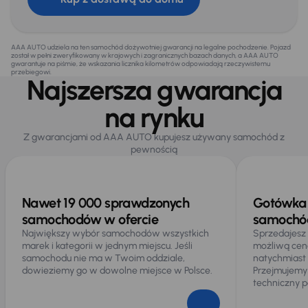
AAA AUTO udziela na ten samochód dożywotniej gwarancji na legalne pochodzenie. Pojazd
został w pełni zweryfikowany w krajowych i zagranicznych bazach danych, a AAA AUTO
gwarantuje na piśmie, że wskazania licznika kilometrów odpowiadają rzeczywistemu
przebiegowi.
Najszersza gwarancja
na rynku
Z gwarancjami od AAA AUTO kupujesz używany samochód z
pewnością
Nawet 19 000 sprawdzonych
Gotówka 
samochodów w ofercie
samochód
Największy wybór samochodów wszystkich
Sprzedajesz
marek i kategorii w jednym miejscu. Jeśli
możliwą cen
samochodu nie ma w Twoim oddziale,
natychmiast
dowieziemy go w dowolne miejsce w Polsce.
Przejmujemy
techniczny p