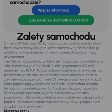
samochodzie?
Extra
Więcej informacji
Kompresor -zestaw naprawczy
Zadzwoń za darmo
800 033 000
Tylne czujniki parkowania
Zalety samochodu
Infotainment
Citroen C3 Hatchback to kompaktowy samochód miejski, który
łączy nowoczesny design z komfortowym wnętrzem. Oferuje
Bluetooth
praktyczne wyposażenie i atrakcyjną cenę dla codziennego
użytkowania.
System sterowania głosem
Ten Citroen C3 pochodzi z Polski i jest wyposażony w efektywny
silnik benzynowy 1.2 PureTech. Silnik o pojemności 1199 cm3
generuje moc 83 KM. Pojazd posiada książkę serwisową i jest po
pierwszym właścicielu, co może być dodatkowym atutem. W
Bezpieczeństwo
zakresie wyposażenia Citroen C3 oferuje przednie światła LED,
ABS
które poprawiają widoczność na drodze. Samochód posiada
tempomat, co zwiększa komfort podczas dłuższych podróży.
Airbag
Klimatyzacja zapewnia wygodę w każdych warunkach
pogodowych. Kierownica wielofunkcyjna ułatwia obsługę funkcji
ASR
pojazdu, a Bluetooth umożliwia bezprzewodowe połączenie z
urządzeniami mobilnymi.
Asystent podjazdu
Kluczowe cechy