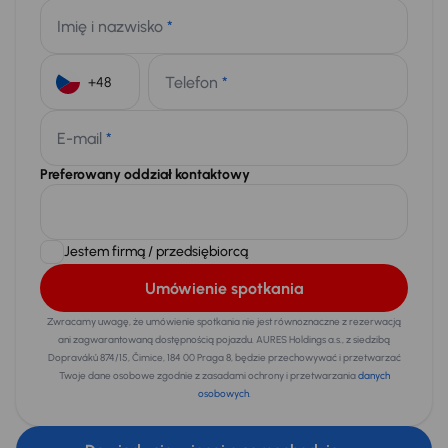
Imię i nazwisko
*
Telefon
*
+48
E-mail
*
Preferowany oddział kontaktowy
Jestem firmą / przedsiębiorcą
Umówienie spotkania
Zwracamy uwagę, że umówienie spotkania nie jest równoznaczne z rezerwacją
ani zagwarantowaną dostępnością pojazdu. AURES Holdings a.s., z siedzibą
Dopraváků 874/15, Čimice, 184 00 Praga 8, będzie przechowywać i przetwarzać
Twoje dane osobowe zgodnie z zasadami ochrony i przetwarzania
danych
osobowych
.