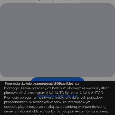
Inni zadowoleni klienci
Promocja „Letnie przeceny aż 1500 aut”
Promocja „Letnie przeceny aż 1500 aut” obowiązuje we wszystkich
placówkach Autocentrum AAA AUTO Sp. z o.o. („AAA AUTO”).
Zwycięzcy konkursów
Promocja polega na możliwości nabycia wybranych pojazdów
przecenionych, wskazanych w serwisie internetowym
aaaauto.pl/promocja, ze zniżką uwidocznioną w prezentowanej
cenie. Zniżka jest obliczana jako różnica pomiędzy najniższą ceną