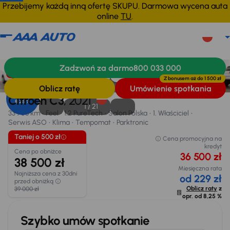
Przebijemy każdą inną ofertę SKUPU. Darmowa wycena auta
online
TU
.
Citroen C3
2021
33 768 km
Zadzwoń za darmo
800 033 000
Informacje
Wyposażenie
Zalety samochodu
Finansowanie
Taniej o 500 zł
Z bonusem aż do
1 500 zł
Oblicz ratę
Umówienie spotkania
Opr. od
Citroen C3
, 2021
8,25 %
1 /
21
33 768 km
Feel
1.2 PureTech
Salon Polska
1. Właściciel
Serwis ASO
Klima
Tempomat
Parktronic
Taniej o 500 zł
Cena promocyjna na
kredyt
Cena po obniżce
36 500 zł
38 500 zł
Miesięczna rata
Najniższa cena z 30dni
od 229 zł
przed obniżką
Oblicz raty
z
39 000 zł
opr. od
8,25 %
Szybko umów spotkanie