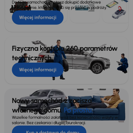
Do tego samochodu możesz dokupić dodatkowe
wyposażenie, które może Ci się przydać w podróży.
Więcej informacji
Fizyczna kontrola 260 parametrów
technicznych
Więcej informacji
Nowy samochód z zacisza
własnego domu.
Po prostu.
Wszelkie formalności załatwisz bez konieczności wizyty w
salonie. Bez czekania i długiej biurokracji.
Kup z dostawą do domu