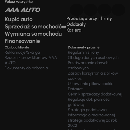
Pokaż wszystko
Kupić auto
Przedsiębiorcy i firmy
Oddziały
Sprzedaż samochodów
Kariera
Wymiana samochodu
Finansowanie
Obsługa klienta
Dokumenty prawne
Reklamacje/Skarga
Regulamin strony
Rzecznik praw klientów AAA
Obsługa danych osobowych
AUTO
Przetwarzanie danych
Dokumenty do pobrania
osobowych
Zasady korzystania z plików
cookies
Ustawienia plików cookie
DataAct
Cennik sprzedaży dodatkowej
Regulacje dot. płatności
gotówką
Strategia podatkowa
Informacja o realizowanej
strategii podatkowej za rok
2022